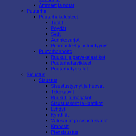
Ammeet ja potat
Puutarha
Puutarhakalusteet
Tuolit
Pöydät
Setit
Aurinkovarjot
Pehmusteet ja istuintyynyt
Puutarhanhoito
Ruukut ja parvekelaatikot
Puutarhatarvikkeet
Puutarhatyökalut
Sisustus
Sisustus
Sisustustyynyt ja huovat
Tekokasvit
Ruukut ja maljakot
Sisustuskorit ja -laatikot
Lyhdyt
Kynttilät
Valosarjat ja sisustusvalot
Kranssit
Piensisustus