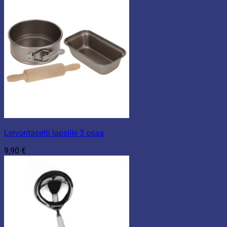
Leivontasetti lapsille 3 osaa
9,90
€