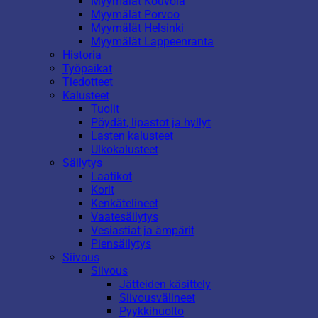
Myymälät Kouvola
Myymälät Porvoo
Myymälät Helsinki
Myymälät Lappeenranta
Historia
Työpaikat
Tiedotteet
Kalusteet
Tuolit
Pöydät, lipastot ja hyllyt
Lasten kalusteet
Ulkokalusteet
Säilytys
Laatikot
Korit
Kenkätelineet
Vaatesäilytys
Vesiastiat ja ämpärit
Piensäilytys
Siivous
Siivous
Jätteiden käsittely
Siivousvälineet
Pyykkihuolto