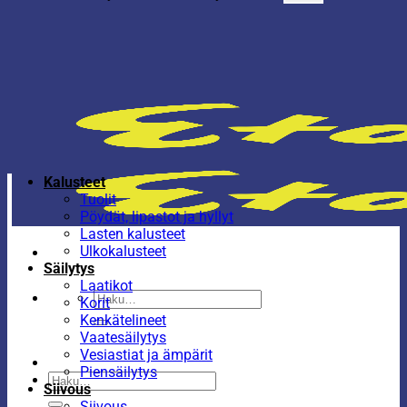
Kalusteet
Tuolit
Pöydät, lipastot ja hyllyt
Lasten kalusteet
Ulkokalusteet
Säilytys
Laatikot
Etsi:
Korit
Kenkätelineet
Vaatesäilytys
Vesiastiat ja ämpärit
Piensäilytys
Etsi:
Siivous
Siivous