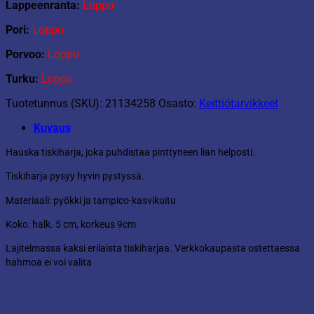
Lappeenranta:
Loppu
Pori:
Loppu
Porvoo:
Loppu
Turku:
Loppu
Tuotetunnus (SKU):
21134258
Osasto:
Keittiötarvikkeet
Kuvaus
Hauska tiskiharja, joka puhdistaa pinttyneen lian helposti.
Tiskiharja pysyy hyvin pystyssä.
Materiaali: pyökki ja tampico-kasvikuitu
Koko: halk. 5 cm, korkeus 9cm
Lajitelmassa kaksi erilaista tiskiharjaa. Verkkokaupasta ostettaessa
hahmoa ei voi valita