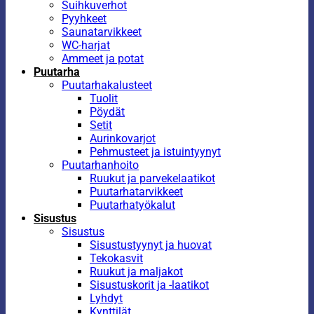
Suihkuverhot
Pyyhkeet
Saunatarvikkeet
WC-harjat
Ammeet ja potat
Puutarha
Puutarhakalusteet
Tuolit
Pöydät
Setit
Aurinkovarjot
Pehmusteet ja istuintyynyt
Puutarhanhoito
Ruukut ja parvekelaatikot
Puutarhatarvikkeet
Puutarhatyökalut
Sisustus
Sisustus
Sisustustyynyt ja huovat
Tekokasvit
Ruukut ja maljakot
Sisustuskorit ja -laatikot
Lyhdyt
Kynttilät