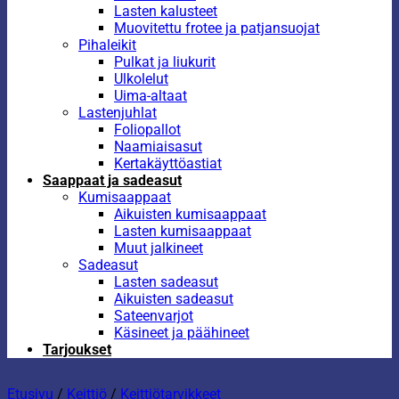
Lasten kalusteet
Muovitettu frotee ja patjansuojat
Pihaleikit
Pulkat ja liukurit
Ulkolelut
Uima-altaat
Lastenjuhlat
Foliopallot
Naamiaisasut
Kertakäyttöastiat
Saappaat ja sadeasut
Kumisaappaat
Aikuisten kumisaappaat
Lasten kumisaappaat
Muut jalkineet
Sadeasut
Lasten sadeasut
Aikuisten sadeasut
Sateenvarjot
Käsineet ja päähineet
Tarjoukset
Etusivu
/
Keittiö
/
Keittiötarvikkeet