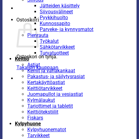
Jätteiden käsittely
Siivousvälineet
Pyykkihuolto
Ostoskori
Kunnossapito
Parveke- ja kynnysmatot
Pienrauta
Työkalut
Sähkötarvikkeet
Turvatuotteet
Ostoskori on tyhjä.
Keittiö
Astiat
Takaisin kauppaan
Kernit ja vahakankaat
Pakastus- ja säilytysrasiat
Kertakäyttöastiat
Keittiötarvikkeet
Juomapullot ja vesiastiat
Kylmälaukut
Tarjottimet ja tabletit
Keittiötekstiilit
Fiskars
Kylpyhuone
Kylpyhuonematot
Tarvikkeet