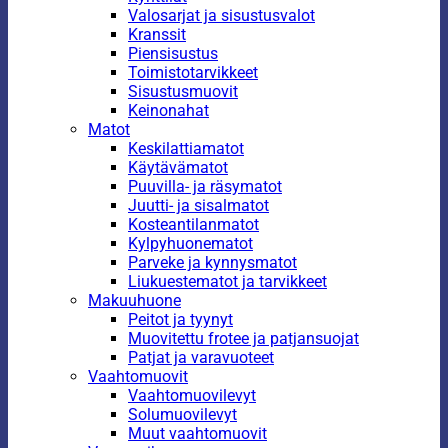
Valosarjat ja sisustusvalot
Kranssit
Piensisustus
Toimistotarvikkeet
Sisustusmuovit
Keinonahat
Matot
Keskilattiamatot
Käytävämatot
Puuvilla- ja räsymatot
Juutti- ja sisalmatot
Kosteantilanmatot
Kylpyhuonematot
Parveke ja kynnysmatot
Liukuestematot ja tarvikkeet
Makuuhuone
Peitot ja tyynyt
Muovitettu frotee ja patjansuojat
Patjat ja varavuoteet
Vaahtomuovit
Vaahtomuovilevyt
Solumuovilevyt
Muut vaahtomuovit