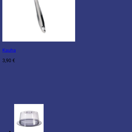
Kauha
3,90
€