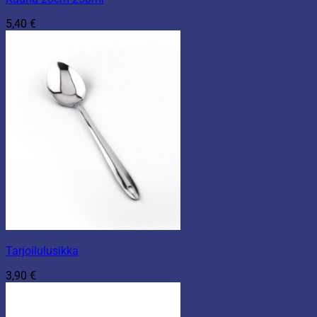
5,40
€
Tarjoilulusikka
3,90
€