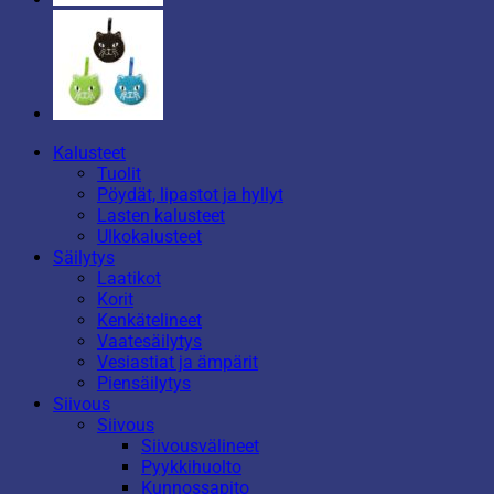
Kalusteet
Tuolit
Pöydät, lipastot ja hyllyt
Lasten kalusteet
Ulkokalusteet
Säilytys
Laatikot
Korit
Kenkätelineet
Vaatesäilytys
Vesiastiat ja ämpärit
Piensäilytys
Siivous
Siivous
Siivousvälineet
Pyykkihuolto
Kunnossapito