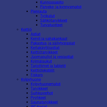
Kunnossapito
Parveke- ja kynnysmatot
Pienrauta
Työkalut
Sähkötarvikkeet
Turvatuotteet
Keittiö
Astiat
Kernit ja vahakankaat
Pakastus- ja säilytysrasiat
Kertakäyttöastiat
Keittiötarvikkeet
Juomapullot ja vesiastiat
Kylmälaukut
Tarjottimet ja tabletit
Keittiötekstiilit
Fiskars
Kylpyhuone
Kylpyhuonematot
Tarvikkeet
Suihkuverhot
Pyyhkeet
Saunatarvikkeet
WC-harjat