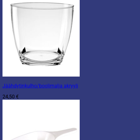
10,90 €.
6,90 €.
Jäähdytinkulho/boolimalja akryyli
24,50
€