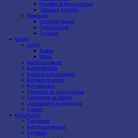
Parveke- ja kynnysmatot
Jätteiden käsittely
Pienrauta
Sähkötarvikkeet
Turvatuotteet
Työkalut
Keittiö
Astiat
Arabia
Iittala
Keittiötarvikkeet
Keittiötekstiilit
Kernit ja vahakankaat
Kertakäyttöastiat
Kylmälaukut
Pakastus- ja säilytysrasiat
Tarjottimet ja tabletit
Juomapullot ja vesiastiat
Fiskars
Kylpyhuone
Tarvikkeet
Kylpyhuonematot
Pyyhkeet