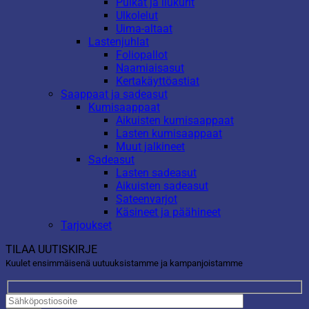
Pulkat ja liukurit
Ulkolelut
Uima-altaat
Lastenjuhlat
Foliopallot
Naamiaisasut
Kertakäyttöastiat
Saappaat ja sadeasut
Kumisaappaat
Aikuisten kumisaappaat
Lasten kumisaappaat
Muut jalkineet
Sadeasut
Lasten sadeasut
Aikuisten sadeasut
Sateenvarjot
Käsineet ja päähineet
Tarjoukset
TILAA UUTISKIRJE
Kuulet ensimmäisenä uutuuksistamme ja kampanjoistamme