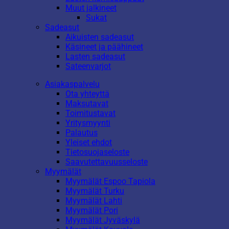
Muut jalkineet
Sukat
Sadeasut
Aikuisten sadeasut
Käsineet ja päähineet
Lasten sadeasut
Sateenvarjot
Asiakaspalvelu
Ota yhteyttä
Maksutavat
Toimitustavat
Yritysmyynti
Palautus
Yleiset ehdot
Tietosuojaseloste
Saavutettavuusseloste
Myymälät
Myymälät Espoo Tapiola
Myymälät Turku
Myymälät Lahti
Myymälät Pori
Myymälät Jyväskylä