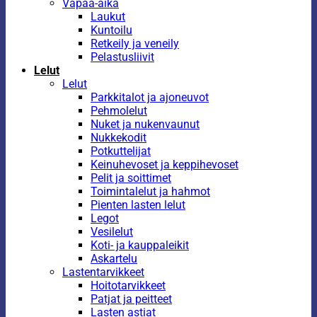
Vapaa-aika
Laukut
Kuntoilu
Retkeily ja veneily
Pelastusliivit
Lelut
Lelut
Parkkitalot ja ajoneuvot
Pehmolelut
Nuket ja nukenvaunut
Nukkekodit
Potkuttelijat
Keinuhevoset ja keppihevoset
Pelit ja soittimet
Toimintalelut ja hahmot
Pienten lasten lelut
Legot
Vesilelut
Koti- ja kauppaleikit
Askartelu
Lastentarvikkeet
Hoitotarvikkeet
Patjat ja peitteet
Lasten astiat