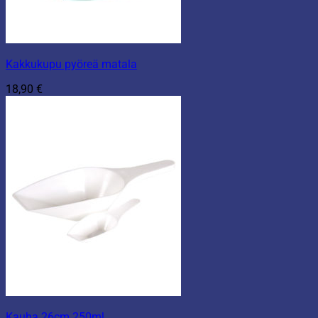
Kakkukupu pyöreä matala
18,90
€
Kauha 26cm 250ml