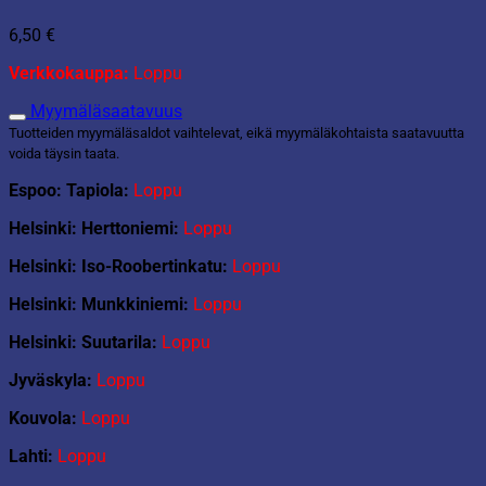
6,50
€
Verkkokauppa:
Loppu
Myymäläsaatavuus
Tuotteiden myymäläsaldot vaihtelevat, eikä myymäläkohtaista saatavuutta
voida täysin taata.
Espoo: Tapiola:
Loppu
Helsinki: Herttoniemi:
Loppu
Helsinki: Iso-Roobertinkatu:
Loppu
Helsinki: Munkkiniemi:
Loppu
Helsinki: Suutarila:
Loppu
Jyväskyla:
Loppu
Kouvola:
Loppu
Lahti:
Loppu