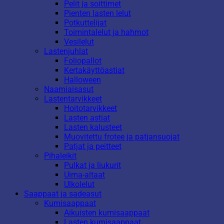
Pelit ja soittimet
Pienten lasten lelut
Potkuttelijat
Toimintalelut ja hahmot
Vesilelut
Lastenjuhlat
Foliopallot
Kertakäyttöastiat
Halloween
Naamiaisasut
Lastentarvikkeet
Hoitotarvikkeet
Lasten astiat
Lasten kalusteet
Muovitettu frotee ja patjansuojat
Patjat ja peitteet
Pihaleikit
Pulkat ja liukurit
Uima-altaat
Ulkolelut
Saappaat ja sadeasut
Kumisaappaat
Aikuisten kumisaappaat
Lasten kumisaappaat