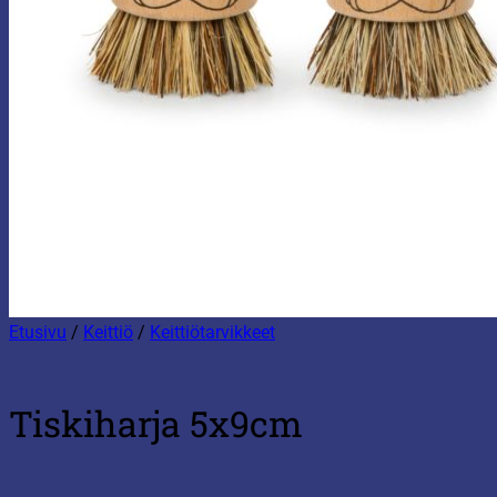
Etusivu
/
Keittiö
/
Keittiötarvikkeet
Tiskiharja 5x9cm