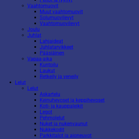
Vaahtomuovit
Muut vaahtomuovit
Solumuovilevyt
Vaahtomuovilevyt
Joulu
Juhlat
Lahjaideat
Juhlatarvikkeet
Pääsiäinen
Vapaa-aika
Kuntoilu
Laukut
Retkeily ja veneily
Lelut
Lelut
Askartelu
Keinuhevoset ja keppihevoset
Koti- ja kauppaleikit
Legot
Pehmolelut
Nuket ja nukenvaunut
Nukkekodit
Parkkitalot ja ajoneuvot