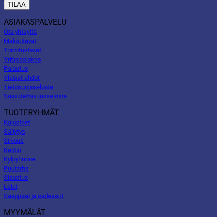
ASIAKASPALVELU
Ota yhteyttä
Maksutavat
Toimitustavat
Yritysasiakas
Palautus
Yleiset ehdot
Tietosuojaseloste
Saavutettavuusseloste
TUOTERYHMÄT
Kalusteet
Säilytys
Siivous
Keittiö
Kylpyhuone
Puutarha
Sisustus
Lelut
Saappaat ja sadeasut
MYYMÄLÄT