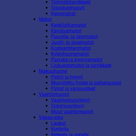
Toimistotarvikkeet
Sisustusmuovit
Keinonahat
Matot
Keskilattiamatot
Käytävämatot
Puuvilla- ja räsymatot
Juutti- ja sisalmatot
Kosteantilanmatot
Kylpyhuonematot
Parveke ja kynnysmatot
Liukuestematot ja tarvikkeet
Makuuhuone
Peitot ja tyynyt
Muovitettu frotee ja patjansuojat
Patjat ja varavuoteet
Vaahtomuovit
Vaahtomuovilevyt
Solumuovilevyt
Muut vaahtomuovit
Vapaa-aika
Laukut
Kuntoilu
Retkeily ja veneily