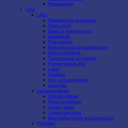
Pelastusliivit
Lelut
Lelut
Parkkitalot ja ajoneuvot
Pehmolelut
Nuket ja nukenvaunut
Nukkekodit
Potkuttelijat
Keinuhevoset ja keppihevoset
Pelit ja soittimet
Toimintalelut ja hahmot
Pienten lasten lelut
Legot
Vesilelut
Koti- ja kauppaleikit
Askartelu
Lastentarvikkeet
Hoitotarvikkeet
Patjat ja peitteet
Lasten astiat
Lasten kalusteet
Muovitettu frotee ja patjansuojat
Pihaleikit