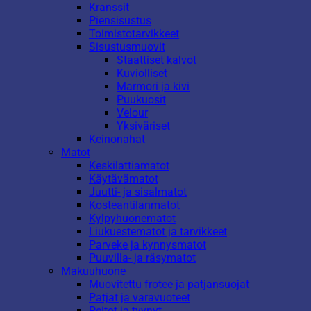
Kranssit
Piensisustus
Toimistotarvikkeet
Sisustusmuovit
Staattiset kalvot
Kuviolliset
Marmori ja kivi
Puukuosit
Velour
Yksiväriset
Keinonahat
Matot
Keskilattiamatot
Käytävämatot
Juutti- ja sisalmatot
Kosteantilanmatot
Kylpyhuonematot
Liukuestematot ja tarvikkeet
Parveke ja kynnysmatot
Puuvilla- ja räsymatot
Makuuhuone
Muovitettu frotee ja patjansuojat
Patjat ja varavuoteet
Peitot ja tyynyt