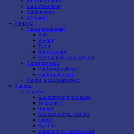
Ammeet ja potat
Saunatarvikkeet
Suihkuverhot
WC-harjat
Puutarha
Puutarhakalusteet
Setit
Pöydät
Tuolit
Aurinkovarjot
Pehmusteet ja istuintyynyt
Puutarhanhoito
Puutarhatarvikkeet
Puutarhatyökalut
Ruukut ja parvekelaatikot
Sisustus
Sisustus
Sisustustyynyt ja huovat
Tekokasvit
Ruukut
Sisustuskorit ja -laatikot
Lyhdyt
Kynttilät
Valosarjat ja sisustusvalot