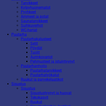
Tarvikkeet
Kylpyhuonematot
Pyyhkeet
Ammeet ja potat
Saunatarvikkeet
Suihkuverhot
WC-harjat
Puutarha
Puutarhakalusteet
Setit
Pöydät
Tuolit
Aurinkovarjot
Pehmusteet ja istuintyynyt
Puutarhanhoito
Puutarhatarvikkeet
Puutarhatyökalut
Ruukut ja parvekelaatikot
Sisustus
Sisustus
Sisustustyynyt ja huovat
Tekokasvit
Ruukut