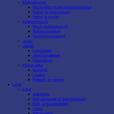
Makuuhuone
Muovitettu frotee ja patjansuojat
Patjat ja varavuoteet
Peitot ja tyynyt
Vaahtomuovit
Muut vaahtomuovit
Solumuovilevyt
Vaahtomuovilevyt
Joulu
Juhlat
Lahjaideat
Juhlatarvikkeet
Pääsiäinen
Vapaa-aika
Kuntoilu
Laukut
Retkeily ja veneily
Lelut
Lelut
Askartelu
Keinuhevoset ja keppihevoset
Koti- ja kauppaleikit
Legot
Pehmolelut