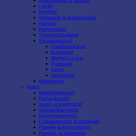
Sisustuskorit ja -laatikot
Lyhdyt
Kynttilät
Valosarjat ja sisustusvalot
Kranssit
Piensisustus
Toimistotarvikkeet
Sisustusmuovit
Staattiset kalvot
Kuviolliset
Marmori ja kivi
Puukuosit
Velour
Yksiväriset
Keinonahat
Matot
Keskilattiamatot
Käytävämatot
Juutti- ja sisalmatot
Kosteantilanmatot
Kylpyhuonematot
Liukuestematot ja tarvikkeet
Parveke ja kynnysmatot
Puuvilla- ja räsymatot