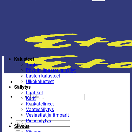
Kalusteet
Tuolit
Pöydät, lipastot ja hyllyt
Lasten kalusteet
Ulkokalusteet
Säilytys
Laatikot
Etsi:
Korit
Kenkätelineet
Vaatesäilytys
Vesiastiat ja ämpärit
Piensäilytys
Etsi:
Siivous
Siivous