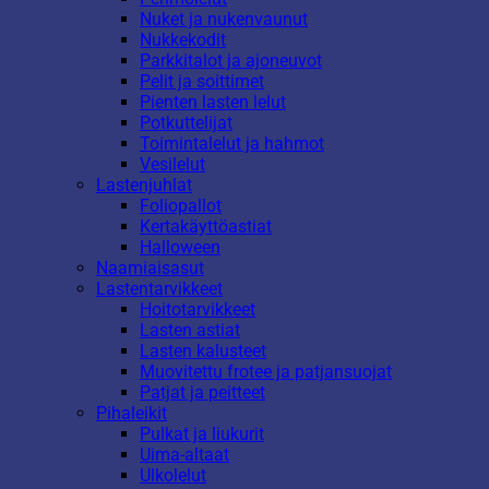
Nuket ja nukenvaunut
Nukkekodit
Parkkitalot ja ajoneuvot
Pelit ja soittimet
Pienten lasten lelut
Potkuttelijat
Toimintalelut ja hahmot
Vesilelut
Lastenjuhlat
Foliopallot
Kertakäyttöastiat
Halloween
Naamiaisasut
Lastentarvikkeet
Hoitotarvikkeet
Lasten astiat
Lasten kalusteet
Muovitettu frotee ja patjansuojat
Patjat ja peitteet
Pihaleikit
Pulkat ja liukurit
Uima-altaat
Ulkolelut