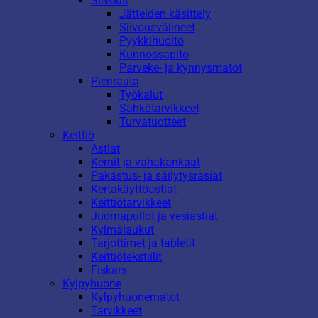
Siivous
Jätteiden käsittely
Siivousvälineet
Pyykkihuolto
Kunnossapito
Parveke- ja kynnysmatot
Pienrauta
Työkalut
Sähkötarvikkeet
Turvatuotteet
Keittiö
Astiat
Kernit ja vahakankaat
Pakastus- ja säilytysrasiat
Kertakäyttöastiat
Keittiötarvikkeet
Juomapullot ja vesiastiat
Kylmälaukut
Tarjottimet ja tabletit
Keittiötekstiilit
Fiskars
Kylpyhuone
Kylpyhuonematot
Tarvikkeet