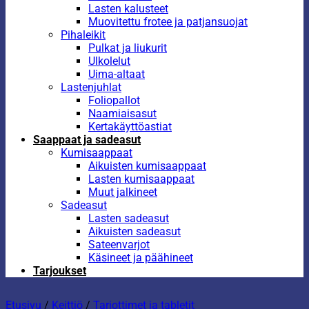
Lasten kalusteet
Muovitettu frotee ja patjansuojat
Pihaleikit
Pulkat ja liukurit
Ulkolelut
Uima-altaat
Lastenjuhlat
Foliopallot
Naamiaisasut
Kertakäyttöastiat
Saappaat ja sadeasut
Kumisaappaat
Aikuisten kumisaappaat
Lasten kumisaappaat
Muut jalkineet
Sadeasut
Lasten sadeasut
Aikuisten sadeasut
Sateenvarjot
Käsineet ja päähineet
Tarjoukset
Etusivu
/
Keittiö
/
Tarjottimet ja tabletit