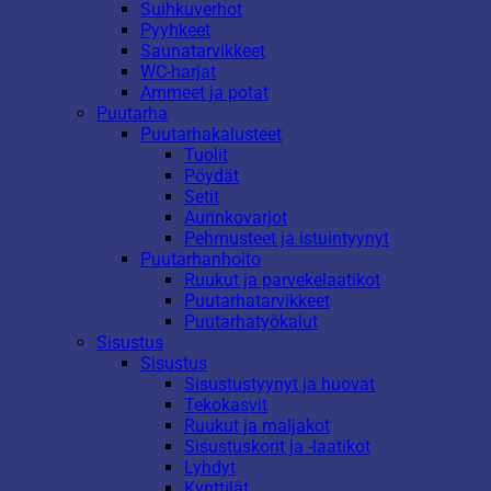
Suihkuverhot
Pyyhkeet
Saunatarvikkeet
WC-harjat
Ammeet ja potat
Puutarha
Puutarhakalusteet
Tuolit
Pöydät
Setit
Aurinkovarjot
Pehmusteet ja istuintyynyt
Puutarhanhoito
Ruukut ja parvekelaatikot
Puutarhatarvikkeet
Puutarhatyökalut
Sisustus
Sisustus
Sisustustyynyt ja huovat
Tekokasvit
Ruukut ja maljakot
Sisustuskorit ja -laatikot
Lyhdyt
Kynttilät