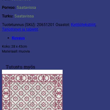
Porvoo:
Saatavissa
Turku:
Saatavissa
Tuotetunnus (SKU):
20651201
Osastot:
Keittiötekstiilit
,
Tarjottimet ja tabletit
Kuvaus
Koko: 28 x 43cm
Materiaali: muovia
Tutustu myös