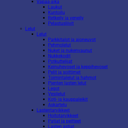
Vapaa-aika
Laukut
Kuntoilu
Retkeily ja veneily
Pelastusliivit
Lelut
Lelut
Parkkitalot ja ajoneuvot
Pehmolelut
Nuket ja nukenvaunut
Nukkekodit
Potkuttelijat
Keinuhevoset ja keppihevoset
Pelit ja soittimet
Toimintalelut ja hahmot
Pienten lasten lelut
Legot
Vesilelut
Koti- ja kauppaleikit
Askartelu
Lastentarvikkeet
Hoitotarvikkeet
Patjat ja peitteet
Lasten astiat