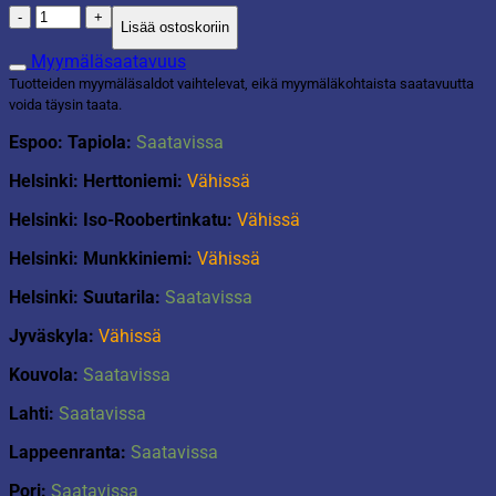
Tabletti
Lisää ostoskoriin
Hage
valkoinen
Myymäläsaatavuus
määrä
Tuotteiden myymäläsaldot vaihtelevat, eikä myymäläkohtaista saatavuutta
voida täysin taata.
Espoo: Tapiola:
Saatavissa
Helsinki: Herttoniemi:
Vähissä
Helsinki: Iso-Roobertinkatu:
Vähissä
Helsinki: Munkkiniemi:
Vähissä
Helsinki: Suutarila:
Saatavissa
Jyväskyla:
Vähissä
Kouvola:
Saatavissa
Lahti:
Saatavissa
Lappeenranta:
Saatavissa
Pori:
Saatavissa