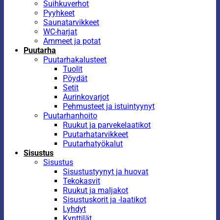
Suihkuverhot
Pyyhkeet
Saunatarvikkeet
WC-harjat
Ammeet ja potat
Puutarha
Puutarhakalusteet
Tuolit
Pöydät
Setit
Aurinkovarjot
Pehmusteet ja istuintyynyt
Puutarhanhoito
Ruukut ja parvekelaatikot
Puutarhatarvikkeet
Puutarhatyökalut
Sisustus
Sisustus
Sisustustyynyt ja huovat
Tekokasvit
Ruukut ja maljakot
Sisustuskorit ja -laatikot
Lyhdyt
Kynttilät