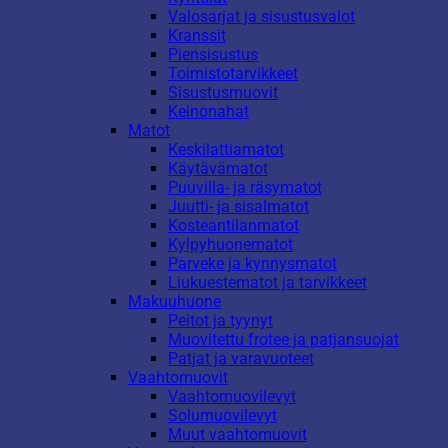
Valosarjat ja sisustusvalot
Kranssit
Piensisustus
Toimistotarvikkeet
Sisustusmuovit
Keinonahat
Matot
Keskilattiamatot
Käytävämatot
Puuvilla- ja räsymatot
Juutti- ja sisalmatot
Kosteantilanmatot
Kylpyhuonematot
Parveke ja kynnysmatot
Liukuestematot ja tarvikkeet
Makuuhuone
Peitot ja tyynyt
Muovitettu frotee ja patjansuojat
Patjat ja varavuoteet
Vaahtomuovit
Vaahtomuovilevyt
Solumuovilevyt
Muut vaahtomuovit