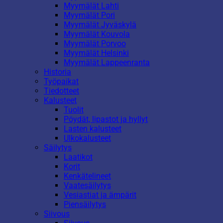
Myymälät Lahti
Myymälät Pori
Myymälät Jyväskylä
Myymälät Kouvola
Myymälät Porvoo
Myymälät Helsinki
Myymälät Lappeenranta
Historia
Työpaikat
Tiedotteet
Kalusteet
Tuolit
Pöydät, lipastot ja hyllyt
Lasten kalusteet
Ulkokalusteet
Säilytys
Laatikot
Korit
Kenkätelineet
Vaatesäilytys
Vesiastiat ja ämpärit
Piensäilytys
Siivous