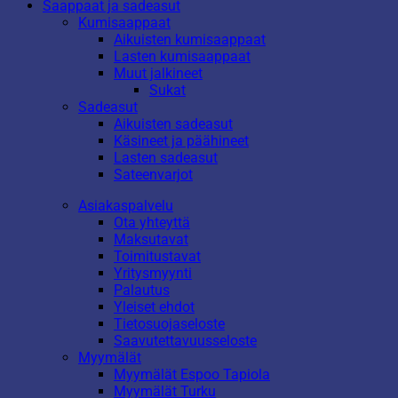
Saappaat ja sadeasut
Kumisaappaat
Aikuisten kumisaappaat
Lasten kumisaappaat
Muut jalkineet
Sukat
Sadeasut
Aikuisten sadeasut
Käsineet ja päähineet
Lasten sadeasut
Sateenvarjot
Asiakaspalvelu
Ota yhteyttä
Maksutavat
Toimitustavat
Yritysmyynti
Palautus
Yleiset ehdot
Tietosuojaseloste
Saavutettavuusseloste
Myymälät
Myymälät Espoo Tapiola
Myymälät Turku