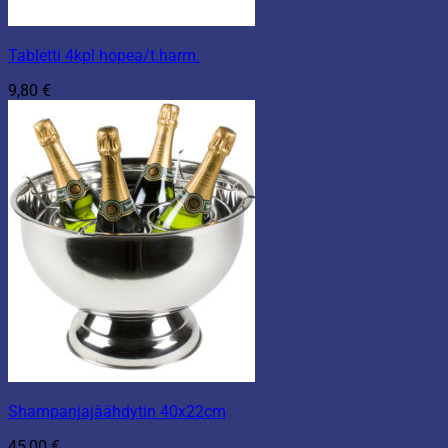
Tabletti 4kpl hopea/t.harm.
9,80
€
Shampanjajäähdytin 40x22cm
45,00
€