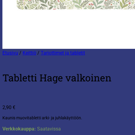
Etusivu
/
Keittiö
/
Tarjottimet ja tabletit
Tabletti Hage valkoinen
2,90
€
Kaunis muovitabletti arki- ja juhlakäyttöön.
Verkkokauppa:
Saatavissa