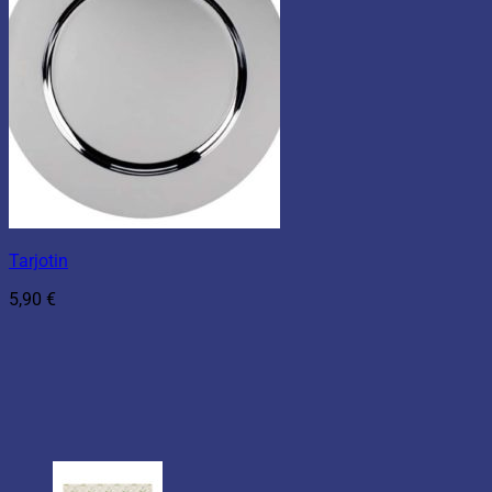
Tarjotin
5,90
€