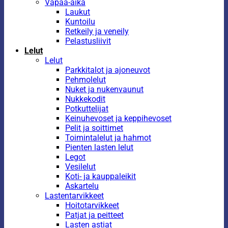
Vapaa-aika
Laukut
Kuntoilu
Retkeily ja veneily
Pelastusliivit
Lelut
Lelut
Parkkitalot ja ajoneuvot
Pehmolelut
Nuket ja nukenvaunut
Nukkekodit
Potkuttelijat
Keinuhevoset ja keppihevoset
Pelit ja soittimet
Toimintalelut ja hahmot
Pienten lasten lelut
Legot
Vesilelut
Koti- ja kauppaleikit
Askartelu
Lastentarvikkeet
Hoitotarvikkeet
Patjat ja peitteet
Lasten astiat