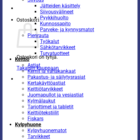
Jätteiden käsittely
Siivousvälineet
Pyykkihuolto
Ostoskori
Kunnossapito
Parveke- ja kynnysmatot
Pienrauta
Työkalut
Sähkötarvikkeet
Turvatuotteet
Ostoskori on tyhjä.
Keittiö
Astiat
Takaisin kauppaan
Kernit ja vahakankaat
Pakastus- ja säilytysrasiat
Kertakäyttöastiat
Keittiötarvikkeet
Juomapullot ja vesiastiat
Kylmälaukut
Tarjottimet ja tabletit
Keittiötekstiilit
Fiskars
Kylpyhuone
Kylpyhuonematot
Tarvikkeet