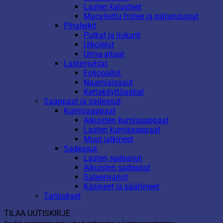
Lasten kalusteet
Muovitettu frotee ja patjansuojat
Pihaleikit
Pulkat ja liukurit
Ulkolelut
Uima-altaat
Lastenjuhlat
Foliopallot
Naamiaisasut
Kertakäyttöastiat
Saappaat ja sadeasut
Kumisaappaat
Aikuisten kumisaappaat
Lasten kumisaappaat
Muut jalkineet
Sadeasut
Lasten sadeasut
Aikuisten sadeasut
Sateenvarjot
Käsineet ja päähineet
Tarjoukset
TILAA UUTISKIRJE