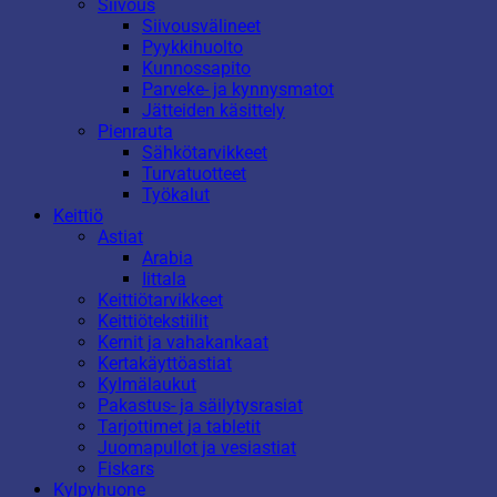
Siivous
Siivousvälineet
Pyykkihuolto
Kunnossapito
Parveke- ja kynnysmatot
Jätteiden käsittely
Pienrauta
Sähkötarvikkeet
Turvatuotteet
Työkalut
Keittiö
Astiat
Arabia
Iittala
Keittiötarvikkeet
Keittiötekstiilit
Kernit ja vahakankaat
Kertakäyttöastiat
Kylmälaukut
Pakastus- ja säilytysrasiat
Tarjottimet ja tabletit
Juomapullot ja vesiastiat
Fiskars
Kylpyhuone