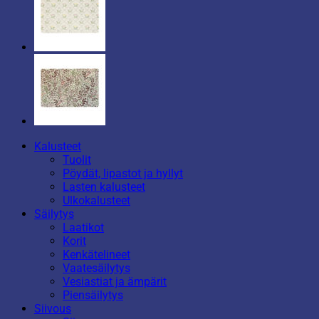
Kalusteet
Tuolit
Pöydät, lipastot ja hyllyt
Lasten kalusteet
Ulkokalusteet
Säilytys
Laatikot
Korit
Kenkätelineet
Vaatesäilytys
Vesiastiat ja ämpärit
Piensäilytys
Siivous