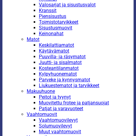
Valosarjat ja sisustusvalot
Kranssit
Piensisustus
Toimistotarvikkeet
Sisustusmuovit
Keinonahat
Matot
Keskilattiamatot
Käytävämatot
Puuvilla- ja räsymatot
Juutti- ja sisalmatot
Kosteantilanmatot
Kylpyhuonematot
Parveke ja kynnysmatot
Liukuestematot ja tarvikkeet
Makuuhuone
Peitot ja tyynyt
Muovitettu frotee ja patjansuojat
Patjat ja varavuoteet
Vaahtomuovit
Vaahtomuovilevyt
Solumuovilevyt
Muut vaahtomuovit