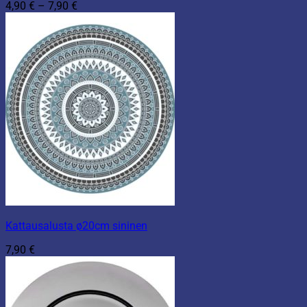
Hintaluokka:
4,90
€
–
7,90
€
4,90 €
-
7,90 €
Kattausalusta ø20cm sininen
7,90
€