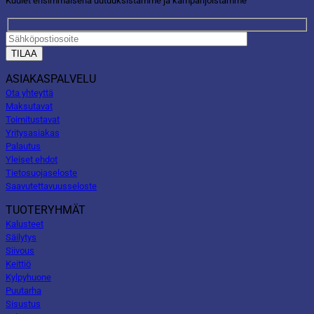
Kuulet ensimmäisenä uutuuksistamme ja kampanjoistamme
ASIAKASPALVELU
Ota yhteyttä
Maksutavat
Toimitustavat
Yritysasiakas
Palautus
Yleiset ehdot
Tietosuojaseloste
Saavutettavuusseloste
TUOTERYHMÄT
Kalusteet
Säilytys
Siivous
Keittiö
Kylpyhuone
Puutarha
Sisustus