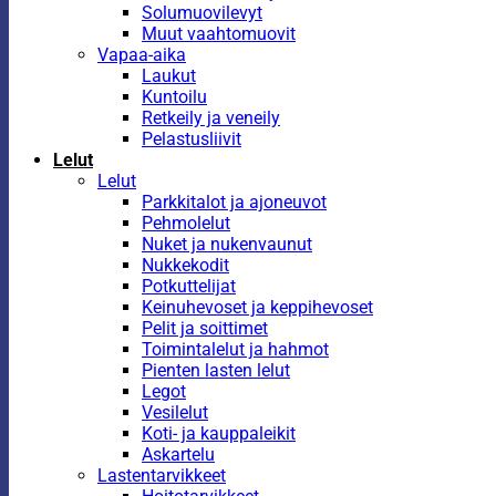
Solumuovilevyt
Muut vaahtomuovit
Vapaa-aika
Laukut
Kuntoilu
Retkeily ja veneily
Pelastusliivit
Lelut
Lelut
Parkkitalot ja ajoneuvot
Pehmolelut
Nuket ja nukenvaunut
Nukkekodit
Potkuttelijat
Keinuhevoset ja keppihevoset
Pelit ja soittimet
Toimintalelut ja hahmot
Pienten lasten lelut
Legot
Vesilelut
Koti- ja kauppaleikit
Askartelu
Lastentarvikkeet