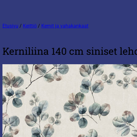
Etusivu
/
Keittiö
/
Kernit ja vahakankaat
Kerniliina 140 cm siniset leh