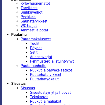
Kylpyhuonematot
Tarvikkeet
Suihkuverhot
Pyyhkeet
Saunatarvikkeet
WC-harjat
Ammeet ja potat
Puutarha
Puutarhakalusteet
Tuolit
Pöydät
Setit
Aurinkovarjot
Pehmusteet ja istuintyynyt
Puutarhanhoito
Ruukut ja parvekelaatikot
Puutarhatarvikkeet
Puutarhatyökalut
Sisustus
Sisustus
Sisustustyynyt ja huovat
Tekokasvit
Ruukut ja maljakot