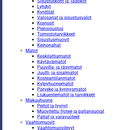
Sisustuskorit ja -laatikot
Lyhdyt
Kynttilät
Valosarjat ja sisustusvalot
Kranssit
Piensisustus
Toimistotarvikkeet
Sisustusmuovit
Keinonahat
Matot
Keskilattiamatot
Käytävämatot
Puuvilla- ja räsymatot
Juutti- ja sisalmatot
Kosteantilanmatot
Kylpyhuonematot
Parveke ja kynnysmatot
Liukuestematot ja tarvikkeet
Makuuhuone
Peitot ja tyynyt
Muovitettu frotee ja patjansuojat
Patjat ja varavuoteet
Vaahtomuovit
Vaahtomuovilevyt