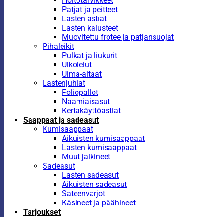
Hoitotarvikkeet
Patjat ja peitteet
Lasten astiat
Lasten kalusteet
Muovitettu frotee ja patjansuojat
Pihaleikit
Pulkat ja liukurit
Ulkolelut
Uima-altaat
Lastenjuhlat
Foliopallot
Naamiaisasut
Kertakäyttöastiat
Saappaat ja sadeasut
Kumisaappaat
Aikuisten kumisaappaat
Lasten kumisaappaat
Muut jalkineet
Sadeasut
Lasten sadeasut
Aikuisten sadeasut
Sateenvarjot
Käsineet ja päähineet
Tarjoukset