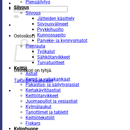
Piensäilytys
Siivous
Etsi:
Siivous
Jätteiden käsittely
Siivousvälineet
Pyykkihuolto
Kunnossapito
Ostoskori
Parveke- ja kynnysmatot
Pienrauta
Työkalut
Sähkötarvikkeet
Turvatuotteet
Keittiö
Ostoskori on tyhjä.
Astiat
Kernit ja vahakankaat
Takaisin kauppaan
Pakastus- ja säilytysrasiat
Kertakäyttöastiat
Keittiötarvikkeet
Juomapullot ja vesiastiat
Kylmälaukut
Tarjottimet ja tabletit
Keittiötekstiilit
Fiskars
Kylpyhuone