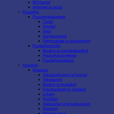
WC-harjat
Ammeet ja potat
Puutarha
Puutarhakalusteet
Tuolit
Pöydät
Setit
Aurinkovarjot
Pehmusteet ja istuintyynyt
Puutarhanhoito
Ruukut ja parvekelaatikot
Puutarhatarvikkeet
Puutarhatyökalut
Sisustus
Sisustus
Sisustustyynyt ja huovat
Tekokasvit
Ruukut ja maljakot
Sisustuskorit ja -laatikot
Lyhdyt
Kynttilät
Valosarjat ja sisustusvalot
Kranssit
Piensisustus