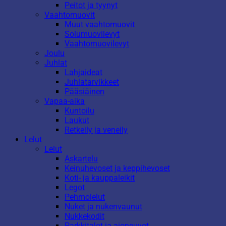
Peitot ja tyynyt
Vaahtomuovit
Muut vaahtomuovit
Solumuovilevyt
Vaahtomuovilevyt
Joulu
Juhlat
Lahjaideat
Juhlatarvikkeet
Pääsiäinen
Vapaa-aika
Kuntoilu
Laukut
Retkeily ja veneily
Lelut
Lelut
Askartelu
Keinuhevoset ja keppihevoset
Koti- ja kauppaleikit
Legot
Pehmolelut
Nuket ja nukenvaunut
Nukkekodit
Parkkitalot ja ajoneuvot