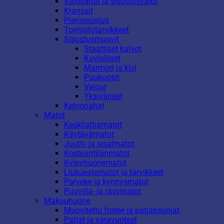
Valosarjat ja sisustusvalot
Kranssit
Piensisustus
Toimistotarvikkeet
Sisustusmuovit
Staattiset kalvot
Kuviolliset
Marmori ja kivi
Puukuosit
Velour
Yksiväriset
Keinonahat
Matot
Keskilattiamatot
Käytävämatot
Juutti- ja sisalmatot
Kosteantilanmatot
Kylpyhuonematot
Liukuestematot ja tarvikkeet
Parveke ja kynnysmatot
Puuvilla- ja räsymatot
Makuuhuone
Muovitettu frotee ja patjansuojat
Patjat ja varavuoteet