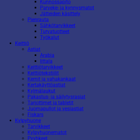
Kunnossapito
Parveke- ja kynnysmatot
Jätteiden käsittely
Pienrauta
Sähkötarvikkeet
Turvatuotteet
Työkalut
Keittiö
Astiat
Arabia
Iittala
Keittiötarvikkeet
Keittiötekstiilit
Kernit ja vahakankaat
Kertakäyttöastiat
Kylmälaukut
Pakastus- ja säilytysrasiat
Tarjottimet ja tabletit
Juomapullot ja vesiastiat
Fiskars
Kylpyhuone
Tarvikkeet
Kylpyhuonematot
Pyyhkeet