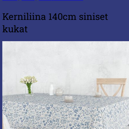
Kerniliina 140cm siniset
kukat