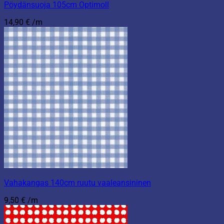
Pöydänsuoja 105cm Optimoll
14,90
€
/m
Vahakangas 140cm ruutu vaaleansininen
9,50
€
/m