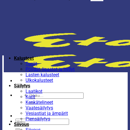
Kalusteet
Tuolit
Pöydät, lipastot ja hyllyt
Lasten kalusteet
Ulkokalusteet
Säilytys
Laatikot
Etsi:
Korit
Kenkätelineet
Vaatesäilytys
Vesiastiat ja ämpärit
Piensäilytys
Etsi:
Siivous
Siivous