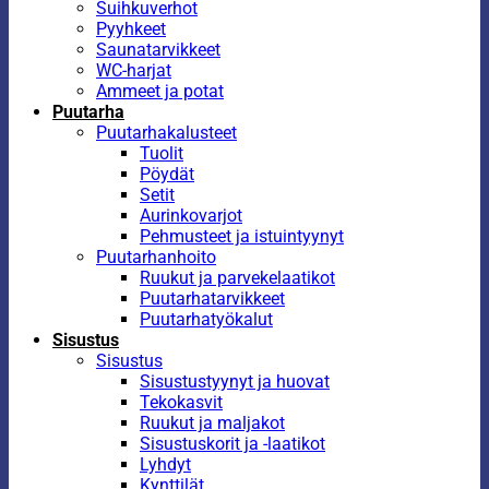
Suihkuverhot
Pyyhkeet
Saunatarvikkeet
WC-harjat
Ammeet ja potat
Puutarha
Puutarhakalusteet
Tuolit
Pöydät
Setit
Aurinkovarjot
Pehmusteet ja istuintyynyt
Puutarhanhoito
Ruukut ja parvekelaatikot
Puutarhatarvikkeet
Puutarhatyökalut
Sisustus
Sisustus
Sisustustyynyt ja huovat
Tekokasvit
Ruukut ja maljakot
Sisustuskorit ja -laatikot
Lyhdyt
Kynttilät