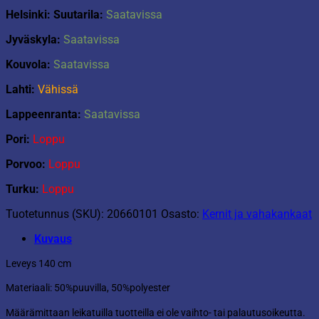
Helsinki: Suutarila:
Saatavissa
Jyväskyla:
Saatavissa
Kouvola:
Saatavissa
Lahti:
Vähissä
Lappeenranta:
Saatavissa
Pori:
Loppu
Porvoo:
Loppu
Turku:
Loppu
Tuotetunnus (SKU):
20660101
Osasto:
Kernit ja vahakankaat
Kuvaus
Leveys 140 cm
Materiaali: 50%puuvilla, 50%polyester
Määrämittaan leikatuilla tuotteilla ei ole vaihto- tai palautusoikeutta.