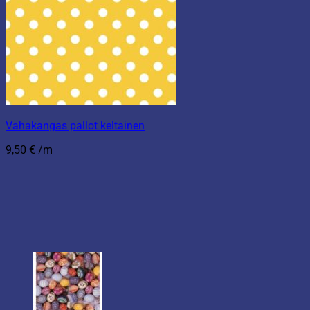
Vahakangas pallot keltainen
9,50
€
/m