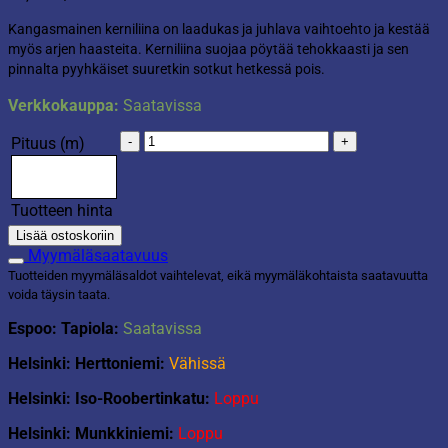
Kangasmainen kerniliina on laadukas ja juhlava vaihtoehto ja kestää
myös arjen haasteita. Kerniliina suojaa pöytää tehokkaasti ja sen
pinnalta pyyhkäiset suuretkin sotkut hetkessä pois.
Verkkokauppa:
Saatavissa
Kerniliina
Pituus (m)
140cm
siniset
kukat
Tuotteen hinta
määrä
Lisää ostoskoriin
Myymäläsaatavuus
Tuotteiden myymäläsaldot vaihtelevat, eikä myymäläkohtaista saatavuutta
voida täysin taata.
Espoo: Tapiola:
Saatavissa
Helsinki: Herttoniemi:
Vähissä
Helsinki: Iso-Roobertinkatu:
Loppu
Helsinki: Munkkiniemi:
Loppu