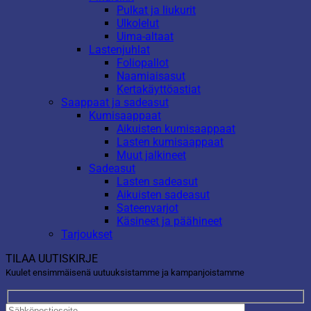
Pulkat ja liukurit
Ulkolelut
Uima-altaat
Lastenjuhlat
Foliopallot
Naamiaisasut
Kertakäyttöastiat
Saappaat ja sadeasut
Kumisaappaat
Aikuisten kumisaappaat
Lasten kumisaappaat
Muut jalkineet
Sadeasut
Lasten sadeasut
Aikuisten sadeasut
Sateenvarjot
Käsineet ja päähineet
Tarjoukset
TILAA UUTISKIRJE
Kuulet ensimmäisenä uutuuksistamme ja kampanjoistamme