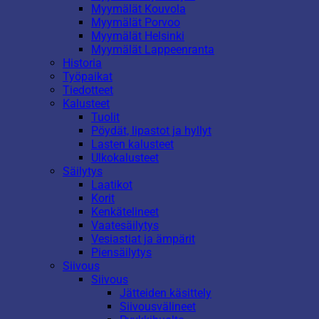
Myymälät Kouvola
Myymälät Porvoo
Myymälät Helsinki
Myymälät Lappeenranta
Historia
Työpaikat
Tiedotteet
Kalusteet
Tuolit
Pöydät, lipastot ja hyllyt
Lasten kalusteet
Ulkokalusteet
Säilytys
Laatikot
Korit
Kenkätelineet
Vaatesäilytys
Vesiastiat ja ämpärit
Piensäilytys
Siivous
Siivous
Jätteiden käsittely
Siivousvälineet