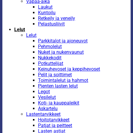
Vapaa-aika
Laukut
Kuntoilu
Retkeily ja veneily
Pelastusliivit
Lelut
Lelut
Parkkitalot ja ajoneuvot
Pehmolelut
Nuket ja nukenvaunut
Nukkekodit
Potkuttelijat
Keinuhevoset ja keppihevoset
Pelit ja soittimet
Toimintalelut ja hahmot
Pienten lasten lelut
Legot
Vesilelut
Koti- ja kauppaleikit
Askartelu
Lastentarvikkeet
Hoitotarvikkeet
Patjat ja peitteet
Lasten astiat