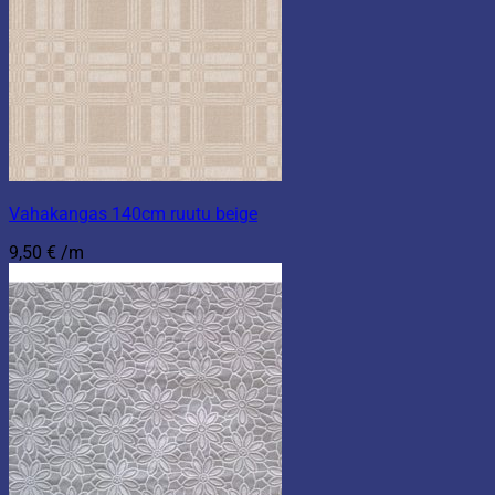
Vahakangas 140cm ruutu beige
9,50
€
/m