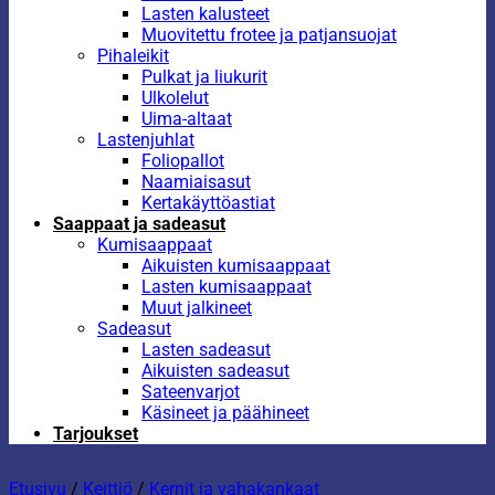
Lasten kalusteet
Muovitettu frotee ja patjansuojat
Pihaleikit
Pulkat ja liukurit
Ulkolelut
Uima-altaat
Lastenjuhlat
Foliopallot
Naamiaisasut
Kertakäyttöastiat
Saappaat ja sadeasut
Kumisaappaat
Aikuisten kumisaappaat
Lasten kumisaappaat
Muut jalkineet
Sadeasut
Lasten sadeasut
Aikuisten sadeasut
Sateenvarjot
Käsineet ja päähineet
Tarjoukset
Etusivu
/
Keittiö
/
Kernit ja vahakankaat