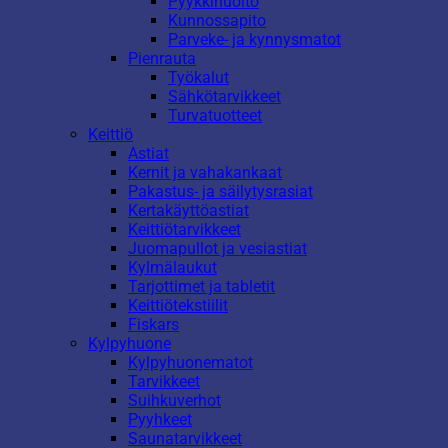
Pyykkihuolto
Kunnossapito
Parveke- ja kynnysmatot
Pienrauta
Työkalut
Sähkötarvikkeet
Turvatuotteet
Keittiö
Astiat
Kernit ja vahakankaat
Pakastus- ja säilytysrasiat
Kertakäyttöastiat
Keittiötarvikkeet
Juomapullot ja vesiastiat
Kylmälaukut
Tarjottimet ja tabletit
Keittiötekstiilit
Fiskars
Kylpyhuone
Kylpyhuonematot
Tarvikkeet
Suihkuverhot
Pyyhkeet
Saunatarvikkeet