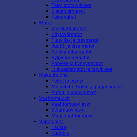
Toimistotarvikkeet
Sisustusmuovit
Keinonahat
Matot
Keskilattiamatot
Käytävämatot
Puuvilla- ja räsymatot
Juutti- ja sisalmatot
Kosteantilanmatot
Kylpyhuonematot
Parveke ja kynnysmatot
Liukuestematot ja tarvikkeet
Makuuhuone
Peitot ja tyynyt
Muovitettu frotee ja patjansuojat
Patjat ja varavuoteet
Vaahtomuovit
Vaahtomuovilevyt
Solumuovilevyt
Muut vaahtomuovit
Vapaa-aika
Laukut
Kuntoilu