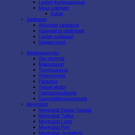
Lasten kumisaappaat
Muut jalkineet
Sukat
Sadeasut
Aikuisten sadeasut
Käsineet ja päähineet
Lasten sadeasut
Sateenvarjot
Asiakaspalvelu
Ota yhteyttä
Maksutavat
Toimitustavat
Yritysmyynti
Palautus
Yleiset ehdot
Tietosuojaseloste
Saavutettavuusseloste
Myymälät
Myymälät Espoo Tapiola
Myymälät Turku
Myymälät Lahti
Myymälät Pori
Myymälät Jyväskylä