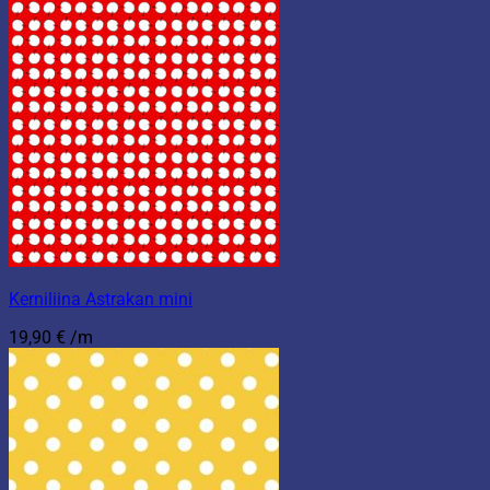
Kerniliina Astrakan mini
19,90
€
/m