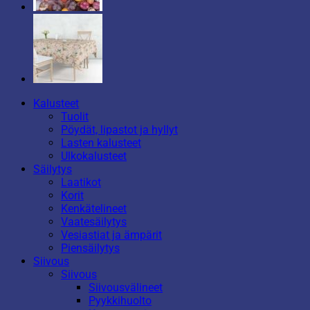
Kalusteet
Tuolit
Pöydät, lipastot ja hyllyt
Lasten kalusteet
Ulkokalusteet
Säilytys
Laatikot
Korit
Kenkätelineet
Vaatesäilytys
Vesiastiat ja ämpärit
Piensäilytys
Siivous
Siivous
Siivousvälineet
Pyykkihuolto