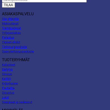
ASIAKASPALVELU
Ota yhteyttä
Maksutavat
Toimitustavat
Yritysasiakas
Palautus
Yleiset ehdot
Tietosuojaseloste
Saavutettavuusseloste
TUOTERYHMÄT
Kalusteet
Säilytys
Siivous
Keittiö
Kylpyhuone
Puutarha
Sisustus
Lelut
Saappaat ja sadeasut