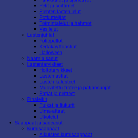
Pelit ja soittimet
Pienten lasten lelut
Potkuttelijat
Toimintalelut ja hahmot
Vesilelut
Lastenjuhlat
Foliopallot
Kertakäyttöastiat
Halloween
Naamiaisasut
Lastentarvikkeet
Hoitotarvikkeet
Lasten astiat
Lasten kalusteet
Muovitettu frotee ja patjansuojat
Patjat ja peitteet
Pihaleikit
Pulkat ja liukurit
Uima-altaat
Ulkolelut
Saappaat ja sadeasut
Kumisaappaat
Aikuisten kumisaappaat