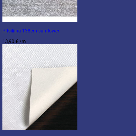
Pitsiliina 138cm sunflower
13,90
€
/m