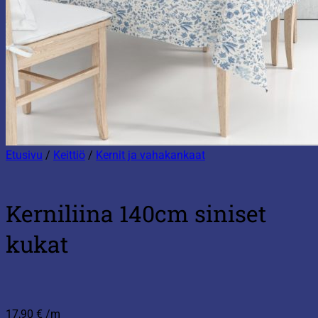
Etusivu
/
Keittiö
/
Kernit ja vahakankaat
Kerniliina 140cm siniset
kukat
17,90
€
/m