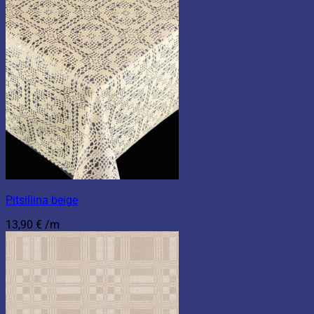
Pitsiliina beige
13,90
€
/m