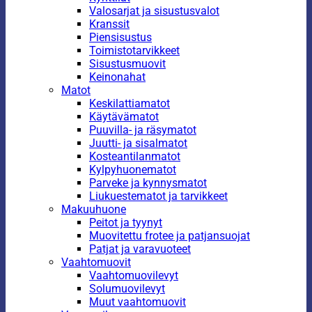
Valosarjat ja sisustusvalot
Kranssit
Piensisustus
Toimistotarvikkeet
Sisustusmuovit
Keinonahat
Matot
Keskilattiamatot
Käytävämatot
Puuvilla- ja räsymatot
Juutti- ja sisalmatot
Kosteantilanmatot
Kylpyhuonematot
Parveke ja kynnysmatot
Liukuestematot ja tarvikkeet
Makuuhuone
Peitot ja tyynyt
Muovitettu frotee ja patjansuojat
Patjat ja varavuoteet
Vaahtomuovit
Vaahtomuovilevyt
Solumuovilevyt
Muut vaahtomuovit