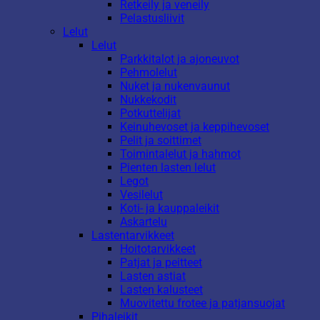
Retkeily ja veneily
Pelastusliivit
Lelut
Lelut
Parkkitalot ja ajoneuvot
Pehmolelut
Nuket ja nukenvaunut
Nukkekodit
Potkuttelijat
Keinuhevoset ja keppihevoset
Pelit ja soittimet
Toimintalelut ja hahmot
Pienten lasten lelut
Legot
Vesilelut
Koti- ja kauppaleikit
Askartelu
Lastentarvikkeet
Hoitotarvikkeet
Patjat ja peitteet
Lasten astiat
Lasten kalusteet
Muovitettu frotee ja patjansuojat
Pihaleikit