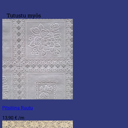
Tutustu myös
Pitsiliina Ruutu
13,90
€
/m