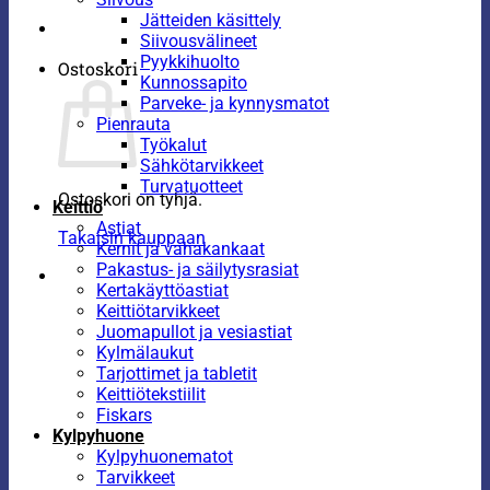
Jätteiden käsittely
Siivousvälineet
Pyykkihuolto
Ostoskori
Kunnossapito
Parveke- ja kynnysmatot
Pienrauta
Työkalut
Sähkötarvikkeet
Turvatuotteet
Ostoskori on tyhjä.
Keittiö
Astiat
Takaisin kauppaan
Kernit ja vahakankaat
Pakastus- ja säilytysrasiat
Kertakäyttöastiat
Keittiötarvikkeet
Juomapullot ja vesiastiat
Kylmälaukut
Tarjottimet ja tabletit
Keittiötekstiilit
Fiskars
Kylpyhuone
Kylpyhuonematot
Tarvikkeet