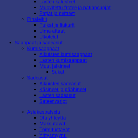
Lasten kalusteet
Muovitettu frotee ja patjansuojat
Patjat ja peitteet
Pihaleikit
Pulkat ja liukurit
Uima-altaat
Ulkolelut
Saappaat ja sadeasut
Kumisaappaat
Aikuisten kumisaappaat
Lasten kumisaappaat
Muut jalkineet
Sukat
Sadeasut
Aikuisten sadeasut
Käsineet ja päähineet
Lasten sadeasut
Sateenvarjot
Asiakaspalvelu
Ota yhteyttä
Maksutavat
Toimitustavat
Yritysmyynti