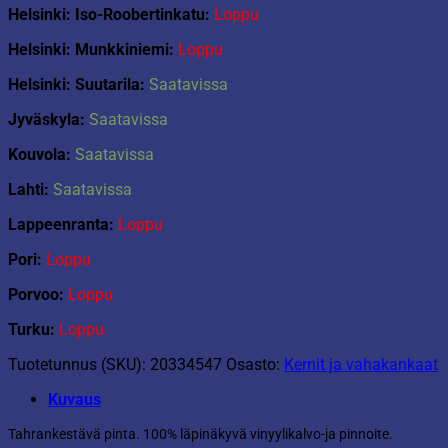
Helsinki: Iso-Roobertinkatu:
Loppu
Helsinki: Munkkiniemi:
Loppu
Helsinki: Suutarila:
Saatavissa
Jyväskyla:
Saatavissa
Kouvola:
Saatavissa
Lahti:
Saatavissa
Lappeenranta:
Loppu
Pori:
Loppu
Porvoo:
Loppu
Turku:
Loppu
Tuotetunnus (SKU):
20334547
Osasto:
Kernit ja vahakankaat
Kuvaus
Tahrankestävä pinta. 100% läpinäkyvä vinyylikalvo-ja pinnoite.