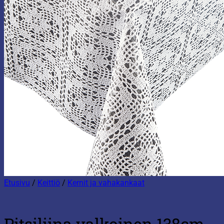
Etusivu
/
Keittiö
/
Kernit ja vahakankaat
Pitsiliina valkoinen 138cm