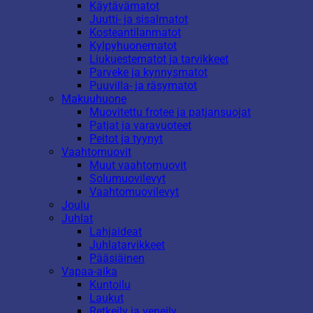
Käytävämatot
Juutti- ja sisalmatot
Kosteantilanmatot
Kylpyhuonematot
Liukuestematot ja tarvikkeet
Parveke ja kynnysmatot
Puuvilla- ja räsymatot
Makuuhuone
Muovitettu frotee ja patjansuojat
Patjat ja varavuoteet
Peitot ja tyynyt
Vaahtomuovit
Muut vaahtomuovit
Solumuovilevyt
Vaahtomuovilevyt
Joulu
Juhlat
Lahjaideat
Juhlatarvikkeet
Pääsiäinen
Vapaa-aika
Kuntoilu
Laukut
Retkeily ja veneily