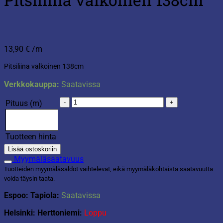
13,90
€
/m
Pitsiliina valkoinen 138cm
Verkkokauppa:
Saatavissa
Pitsiliina
Pituus (m)
valkoinen
138cm
määrä
Tuotteen hinta
Lisää ostoskoriin
Myymäläsaatavuus
Tuotteiden myymäläsaldot vaihtelevat, eikä myymäläkohtaista saatavuutta
voida täysin taata.
Espoo: Tapiola:
Saatavissa
Helsinki: Herttoniemi:
Loppu