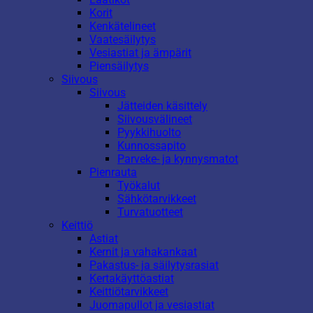
Korit
Kenkätelineet
Vaatesäilytys
Vesiastiat ja ämpärit
Piensäilytys
Siivous
Siivous
Jätteiden käsittely
Siivousvälineet
Pyykkihuolto
Kunnossapito
Parveke- ja kynnysmatot
Pienrauta
Työkalut
Sähkötarvikkeet
Turvatuotteet
Keittiö
Astiat
Kernit ja vahakankaat
Pakastus- ja säilytysrasiat
Kertakäyttöastiat
Keittiötarvikkeet
Juomapullot ja vesiastiat