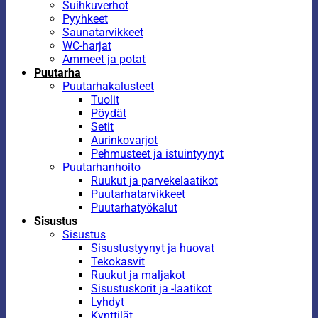
Suihkuverhot
Pyyhkeet
Saunatarvikkeet
WC-harjat
Ammeet ja potat
Puutarha
Puutarhakalusteet
Tuolit
Pöydät
Setit
Aurinkovarjot
Pehmusteet ja istuintyynyt
Puutarhanhoito
Ruukut ja parvekelaatikot
Puutarhatarvikkeet
Puutarhatyökalut
Sisustus
Sisustus
Sisustustyynyt ja huovat
Tekokasvit
Ruukut ja maljakot
Sisustuskorit ja -laatikot
Lyhdyt
Kynttilät