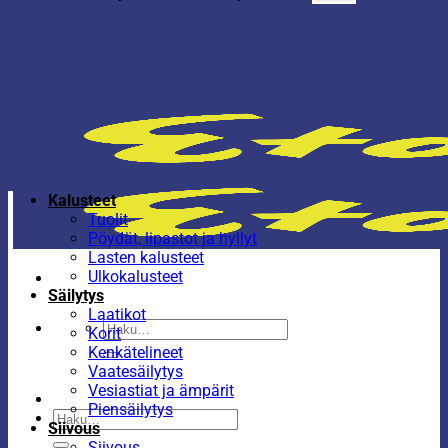
Kalusteet
Tuolit
Pöydät, lipastot ja hyllyt
Lasten kalusteet
Ulkokalusteet
Säilytys
Laatikot
Etsi:
Korit
Kenkätelineet
Vaatesäilytys
Vesiastiat ja ämpärit
Piensäilytys
Etsi:
Siivous
Siivous