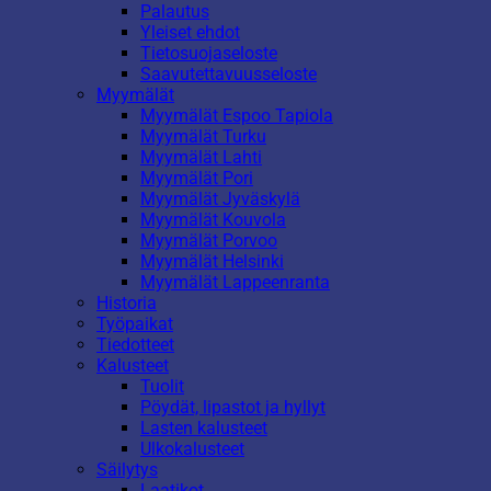
Palautus
Yleiset ehdot
Tietosuojaseloste
Saavutettavuusseloste
Myymälät
Myymälät Espoo Tapiola
Myymälät Turku
Myymälät Lahti
Myymälät Pori
Myymälät Jyväskylä
Myymälät Kouvola
Myymälät Porvoo
Myymälät Helsinki
Myymälät Lappeenranta
Historia
Työpaikat
Tiedotteet
Kalusteet
Tuolit
Pöydät, lipastot ja hyllyt
Lasten kalusteet
Ulkokalusteet
Säilytys
Laatikot