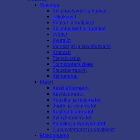
Sisustus
Sisustustyynyt ja huovat
Tekokasvit
Ruukut ja maljakot
Sisustuskorit ja -laatikot
Lyhdyt
Kynttilät
Valosarjat ja sisustusvalot
Kranssit
Piensisustus
Toimistotarvikkeet
Sisustusmuovit
Keinonahat
Matot
Keskilattiamatot
Käytävämatot
Puuvilla- ja räsymatot
Juutti- ja sisalmatot
Kosteantilanmatot
Kylpyhuonematot
Parveke ja kynnysmatot
Liukuestematot ja tarvikkeet
Makuuhuone