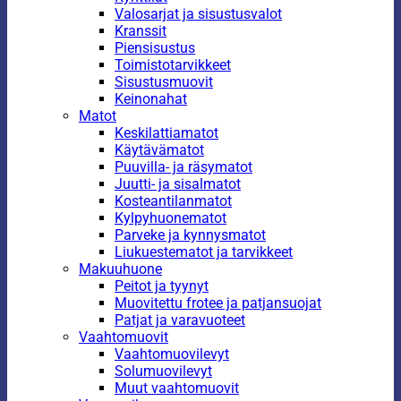
Valosarjat ja sisustusvalot
Kranssit
Piensisustus
Toimistotarvikkeet
Sisustusmuovit
Keinonahat
Matot
Keskilattiamatot
Käytävämatot
Puuvilla- ja räsymatot
Juutti- ja sisalmatot
Kosteantilanmatot
Kylpyhuonematot
Parveke ja kynnysmatot
Liukuestematot ja tarvikkeet
Makuuhuone
Peitot ja tyynyt
Muovitettu frotee ja patjansuojat
Patjat ja varavuoteet
Vaahtomuovit
Vaahtomuovilevyt
Solumuovilevyt
Muut vaahtomuovit