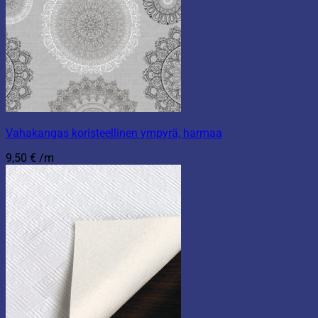
Vahakangas koristeellinen ympyrä, harmaa
9,50
€
/m