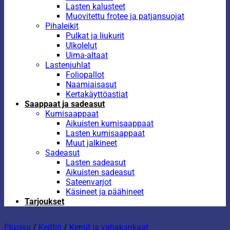
Lasten kalusteet
Muovitettu frotee ja patjansuojat
Pihaleikit
Pulkat ja liukurit
Ulkolelut
Uima-altaat
Lastenjuhlat
Foliopallot
Naamiaisasut
Kertakäyttöastiat
Saappaat ja sadeasut
Kumisaappaat
Aikuisten kumisaappaat
Lasten kumisaappaat
Muut jalkineet
Sadeasut
Lasten sadeasut
Aikuisten sadeasut
Sateenvarjot
Käsineet ja päähineet
Tarjoukset
Etusivu
/
Keittiö
/
Kernit ja vahakankaat