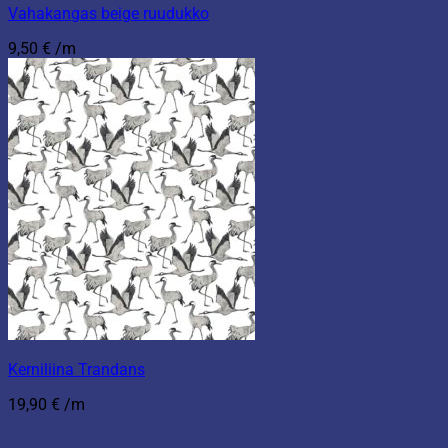
Vahakangas beige ruudukko
9,50
€
/m
Kerniliina Trandans
19,90
€
/m