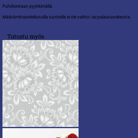
Puhdistetaan pyyhkimällä.
Määrämittaanleikatuilla tuotteilla ei ole vaihto- tai palautusoikeutta.
Tutustu myös