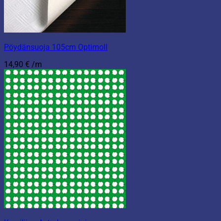
Pöydänsuoja 105cm Optimoll
14,90
€
/m