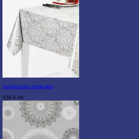
Vahakangas pitsikukka
9,50
€
/m