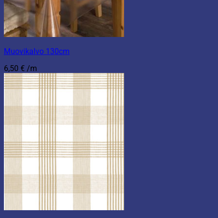
Muovikalvo 130cm
6,50
€
/m