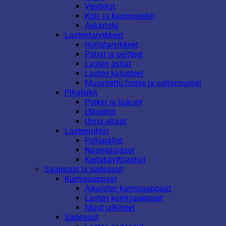
Vesilelut
Koti- ja kauppaleikit
Askartelu
Lastentarvikkeet
Hoitotarvikkeet
Patjat ja peitteet
Lasten astiat
Lasten kalusteet
Muovitettu frotee ja patjansuojat
Pihaleikit
Pulkat ja liukurit
Ulkolelut
Uima-altaat
Lastenjuhlat
Foliopallot
Naamiaisasut
Kertakäyttöastiat
Saappaat ja sadeasut
Kumisaappaat
Aikuisten kumisaappaat
Lasten kumisaappaat
Muut jalkineet
Sadeasut