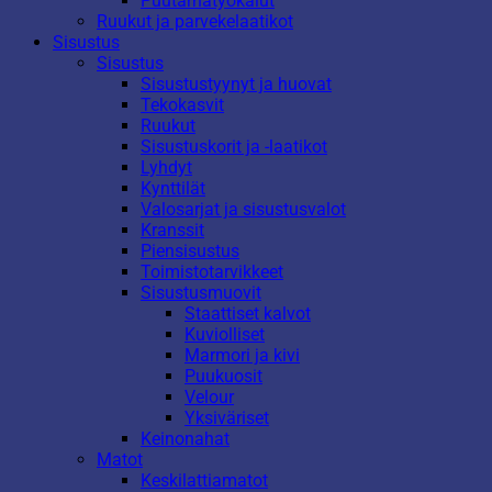
Puutarhatyökalut
Ruukut ja parvekelaatikot
Sisustus
Sisustus
Sisustustyynyt ja huovat
Tekokasvit
Ruukut
Sisustuskorit ja -laatikot
Lyhdyt
Kynttilät
Valosarjat ja sisustusvalot
Kranssit
Piensisustus
Toimistotarvikkeet
Sisustusmuovit
Staattiset kalvot
Kuviolliset
Marmori ja kivi
Puukuosit
Velour
Yksiväriset
Keinonahat
Matot
Keskilattiamatot