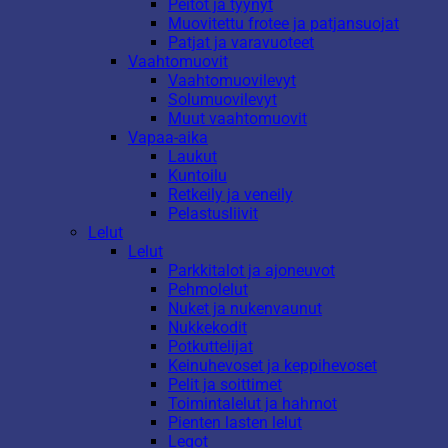
Peitot ja tyynyt
Muovitettu frotee ja patjansuojat
Patjat ja varavuoteet
Vaahtomuovit
Vaahtomuovilevyt
Solumuovilevyt
Muut vaahtomuovit
Vapaa-aika
Laukut
Kuntoilu
Retkeily ja veneily
Pelastusliivit
Lelut
Lelut
Parkkitalot ja ajoneuvot
Pehmolelut
Nuket ja nukenvaunut
Nukkekodit
Potkuttelijat
Keinuhevoset ja keppihevoset
Pelit ja soittimet
Toimintalelut ja hahmot
Pienten lasten lelut
Legot