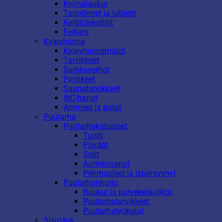
Kylmälaukut
Tarjottimet ja tabletit
Keittiötekstiilit
Fiskars
Kylpyhuone
Kylpyhuonematot
Tarvikkeet
Suihkuverhot
Pyyhkeet
Saunatarvikkeet
WC-harjat
Ammeet ja potat
Puutarha
Puutarhakalusteet
Tuolit
Pöydät
Setit
Aurinkovarjot
Pehmusteet ja istuintyynyt
Puutarhanhoito
Ruukut ja parvekelaatikot
Puutarhatarvikkeet
Puutarhatyökalut
Sisustus