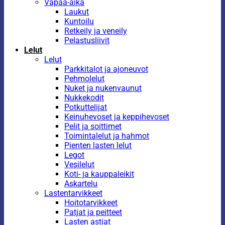
Vapaa-aika
Laukut
Kuntoilu
Retkeily ja veneily
Pelastusliivit
Lelut
Lelut
Parkkitalot ja ajoneuvot
Pehmolelut
Nuket ja nukenvaunut
Nukkekodit
Potkuttelijat
Keinuhevoset ja keppihevoset
Pelit ja soittimet
Toimintalelut ja hahmot
Pienten lasten lelut
Legot
Vesilelut
Koti- ja kauppaleikit
Askartelu
Lastentarvikkeet
Hoitotarvikkeet
Patjat ja peitteet
Lasten astiat