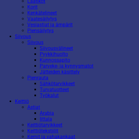
Laatikot
Korit
Kenkätelineet
Vaatesäilytys
Vesiastiat ja ämpärit
Piensäilytys
Siivous
Siivous
Siivousvälineet
Pyykkihuolto
Kunnossapito
Parveke- ja kynnysmatot
Jätteiden käsittely
Pienrauta
Sähkötarvikkeet
Turvatuotteet
Työkalut
Keittiö
Astiat
Arabia
Iittala
Keittiötarvikkeet
Keittiötekstiilit
Kernit ja vahakankaat