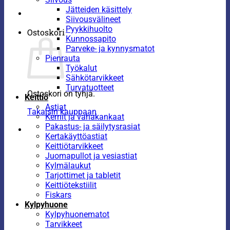
Jätteiden käsittely
Siivousvälineet
Pyykkihuolto
Ostoskori
Kunnossapito
Parveke- ja kynnysmatot
Pienrauta
Työkalut
Sähkötarvikkeet
Turvatuotteet
Ostoskori on tyhjä.
Keittiö
Astiat
Takaisin kauppaan
Kernit ja vahakankaat
Pakastus- ja säilytysrasiat
Kertakäyttöastiat
Keittiötarvikkeet
Juomapullot ja vesiastiat
Kylmälaukut
Tarjottimet ja tabletit
Keittiötekstiilit
Fiskars
Kylpyhuone
Kylpyhuonematot
Tarvikkeet