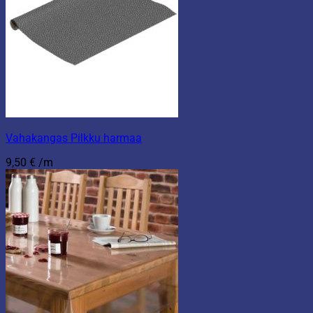
Vahakangas Pilkku harmaa
9,50
€
/m