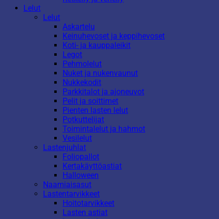
Lelut
Lelut
Askartelu
Keinuhevoset ja keppihevoset
Koti- ja kauppaleikit
Legot
Pehmolelut
Nuket ja nukenvaunut
Nukkekodit
Parkkitalot ja ajoneuvot
Pelit ja soittimet
Pienten lasten lelut
Potkuttelijat
Toimintalelut ja hahmot
Vesilelut
Lastenjuhlat
Foliopallot
Kertakäyttöastiat
Halloween
Naamiaisasut
Lastentarvikkeet
Hoitotarvikkeet
Lasten astiat