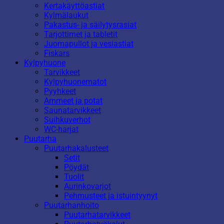
Kertakäyttöastiat
Kylmälaukut
Pakastus- ja säilytysrasiat
Tarjottimet ja tabletit
Juomapullot ja vesiastiat
Fiskars
Kylpyhuone
Tarvikkeet
Kylpyhuonematot
Pyyhkeet
Ammeet ja potat
Saunatarvikkeet
Suihkuverhot
WC-harjat
Puutarha
Puutarhakalusteet
Setit
Pöydät
Tuolit
Aurinkovarjot
Pehmusteet ja istuintyynyt
Puutarhanhoito
Puutarhatarvikkeet