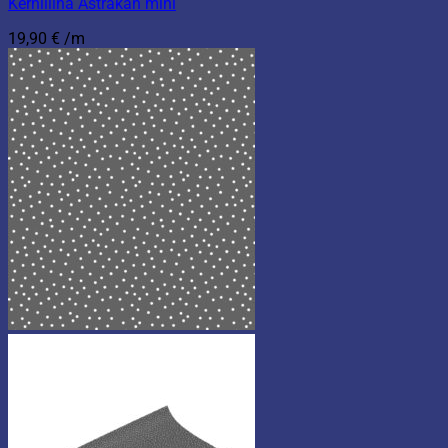
Kerniliina Astrakan mini
19,90
€
/m