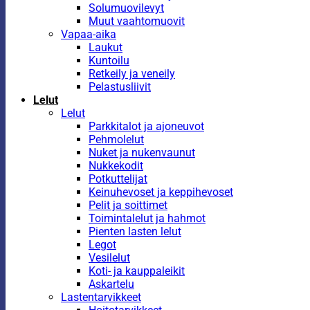
Solumuovilevyt
Muut vaahtomuovit
Vapaa-aika
Laukut
Kuntoilu
Retkeily ja veneily
Pelastusliivit
Lelut
Lelut
Parkkitalot ja ajoneuvot
Pehmolelut
Nuket ja nukenvaunut
Nukkekodit
Potkuttelijat
Keinuhevoset ja keppihevoset
Pelit ja soittimet
Toimintalelut ja hahmot
Pienten lasten lelut
Legot
Vesilelut
Koti- ja kauppaleikit
Askartelu
Lastentarvikkeet