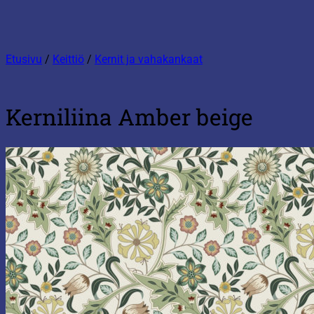
Etusivu
/
Keittiö
/
Kernit ja vahakankaat
Kerniliina Amber beige