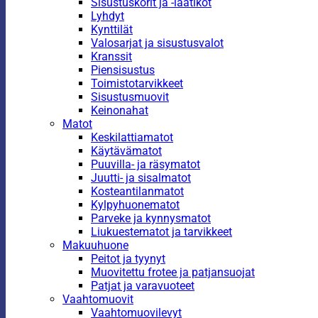
Sisustuskorit ja -laatikot
Lyhdyt
Kynttilät
Valosarjat ja sisustusvalot
Kranssit
Piensisustus
Toimistotarvikkeet
Sisustusmuovit
Keinonahat
Matot
Keskilattiamatot
Käytävämatot
Puuvilla- ja räsymatot
Juutti- ja sisalmatot
Kosteantilanmatot
Kylpyhuonematot
Parveke ja kynnysmatot
Liukuestematot ja tarvikkeet
Makuuhuone
Peitot ja tyynyt
Muovitettu frotee ja patjansuojat
Patjat ja varavuoteet
Vaahtomuovit
Vaahtomuovilevyt