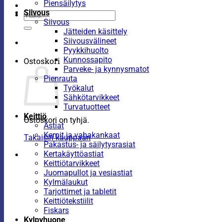
Piensäilytys
Siivous
Etsi:
Siivous
Jätteiden käsittely
Siivousvälineet
Pyykkihuolto
Kunnossapito
Ostoskori
Parveke- ja kynnysmatot
Pienrauta
Työkalut
Sähkötarvikkeet
Turvatuotteet
Keittiö
Ostoskori on tyhjä.
Astiat
Kernit ja vahakankaat
Takaisin kauppaan
Pakastus- ja säilytysrasiat
Kertakäyttöastiat
Keittiötarvikkeet
Juomapullot ja vesiastiat
Kylmälaukut
Tarjottimet ja tabletit
Keittiötekstiilit
Fiskars
Kylpyhuone