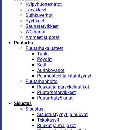
Kylpyhuonematot
Tarvikkeet
Suihkuverhot
Pyyhkeet
Saunatarvikkeet
WC-harjat
Ammeet ja potat
Puutarha
Puutarhakalusteet
Tuolit
Pöydät
Setit
Aurinkovarjot
Pehmusteet ja istuintyynyt
Puutarhanhoito
Ruukut ja parvekelaatikot
Puutarhatarvikkeet
Puutarhatyökalut
Sisustus
Sisustus
Sisustustyynyt ja huovat
Tekokasvit
Ruukut ja maljakot