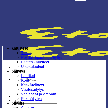
Kalusteet
Tuolit
Pöydät, lipastot ja hyllyt
Lasten kalusteet
Ulkokalusteet
Säilytys
Laatikot
Etsi:
Korit
Kenkätelineet
Vaatesäilytys
Vesiastiat ja ämpärit
Piensäilytys
Etsi:
Siivous
Siivous