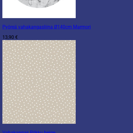
Pyöreä vahakangasliina Ø140cm Marmori
13,90
€
Vahakangas Pilkku beige