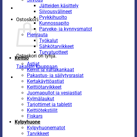
Jätteiden käsittely
Siivousvälineet
Pyykkihuolto
Ostoskori
Kunnossapito
Parveke- ja kynnysmatot
Pienrauta
Työkalut
Sähkötarvikkeet
Turvatuotteet
Ostoskori on tyhjä.
Keittiö
Astiat
Takaisin kauppaan
Kernit ja vahakankaat
Pakastus- ja säilytysrasiat
Kertakäyttöastiat
Keittiötarvikkeet
Juomapullot ja vesiastiat
Kylmälaukut
Tarjottimet ja tabletit
Keittiötekstiilit
Fiskars
Kylpyhuone
Kylpyhuonematot
Tarvikkeet