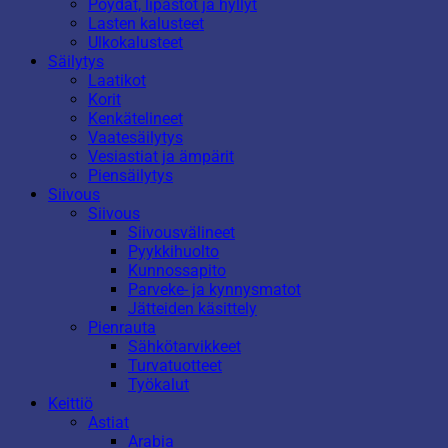
Pöydät, lipastot ja hyllyt
Lasten kalusteet
Ulkokalusteet
Säilytys
Laatikot
Korit
Kenkätelineet
Vaatesäilytys
Vesiastiat ja ämpärit
Piensäilytys
Siivous
Siivous
Siivousvälineet
Pyykkihuolto
Kunnossapito
Parveke- ja kynnysmatot
Jätteiden käsittely
Pienrauta
Sähkötarvikkeet
Turvatuotteet
Työkalut
Keittiö
Astiat
Arabia