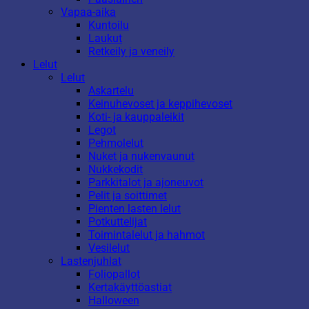
Vapaa-aika
Kuntoilu
Laukut
Retkeily ja veneily
Lelut
Lelut
Askartelu
Keinuhevoset ja keppihevoset
Koti- ja kauppaleikit
Legot
Pehmolelut
Nuket ja nukenvaunut
Nukkekodit
Parkkitalot ja ajoneuvot
Pelit ja soittimet
Pienten lasten lelut
Potkuttelijat
Toimintalelut ja hahmot
Vesilelut
Lastenjuhlat
Foliopallot
Kertakäyttöastiat
Halloween