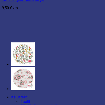
9,50
€
/m
Kalusteet
Tuolit