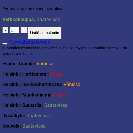
Pyöreä vahakankainen pöytäliina.
Verkkokauppa:
Saatavissa
Pyöreä
Lisää ostoskoriin
vahakangasliina
Ø140cm
Myymäläsaatavuus
Elsie
Tuotteiden myymäläsaldot vaihtelevat, eikä myymäläkohtaista saatavuutta
sininen
voida täysin taata.
määrä
Espoo: Tapiola:
Vähissä
Helsinki: Herttoniemi:
Loppu
Helsinki: Iso-Roobertinkatu:
Vähissä
Helsinki: Munkkiniemi:
Loppu
Helsinki: Suutarila:
Saatavissa
Jyväskyla:
Saatavissa
Kouvola:
Saatavissa