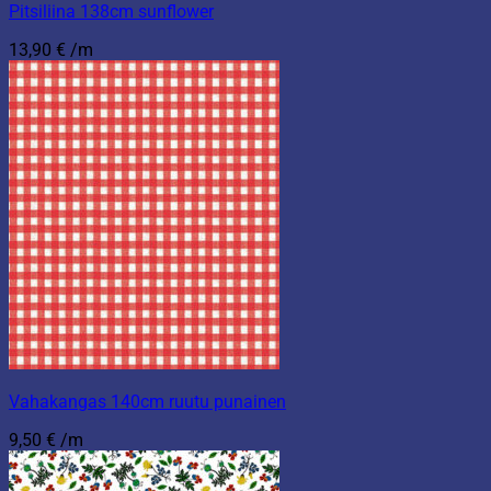
Pitsiliina 138cm sunflower
13,90
€
/m
Vahakangas 140cm ruutu punainen
9,50
€
/m