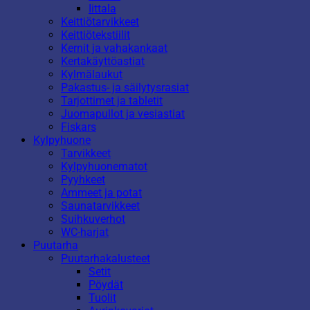
Iittala
Keittiötarvikkeet
Keittiötekstiilit
Kernit ja vahakankaat
Kertakäyttöastiat
Kylmälaukut
Pakastus- ja säilytysrasiat
Tarjottimet ja tabletit
Juomapullot ja vesiastiat
Fiskars
Kylpyhuone
Tarvikkeet
Kylpyhuonematot
Pyyhkeet
Ammeet ja potat
Saunatarvikkeet
Suihkuverhot
WC-harjat
Puutarha
Puutarhakalusteet
Setit
Pöydät
Tuolit