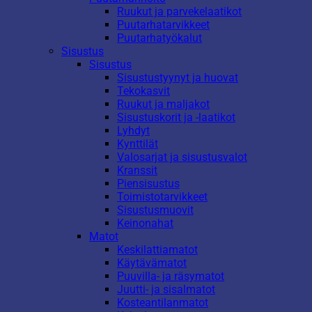
Ruukut ja parvekelaatikot
Puutarhatarvikkeet
Puutarhatyökalut
Sisustus
Sisustus
Sisustustyynyt ja huovat
Tekokasvit
Ruukut ja maljakot
Sisustuskorit ja -laatikot
Lyhdyt
Kynttilät
Valosarjat ja sisustusvalot
Kranssit
Piensisustus
Toimistotarvikkeet
Sisustusmuovit
Keinonahat
Matot
Keskilattiamatot
Käytävämatot
Puuvilla- ja räsymatot
Juutti- ja sisalmatot
Kosteantilanmatot