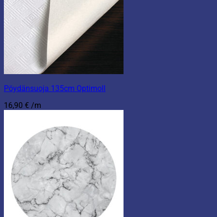
Pöydänsuoja 135cm Optimoll
16,90
€
/m