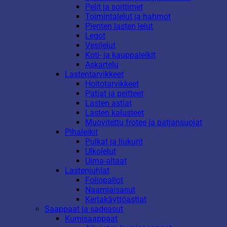
Pelit ja soittimet
Toimintalelut ja hahmot
Pienten lasten lelut
Legot
Vesilelut
Koti- ja kauppaleikit
Askartelu
Lastentarvikkeet
Hoitotarvikkeet
Patjat ja peitteet
Lasten astiat
Lasten kalusteet
Muovitettu frotee ja patjansuojat
Pihaleikit
Pulkat ja liukurit
Ulkolelut
Uima-altaat
Lastenjuhlat
Foliopallot
Naamiaisasut
Kertakäyttöastiat
Saappaat ja sadeasut
Kumisaappaat