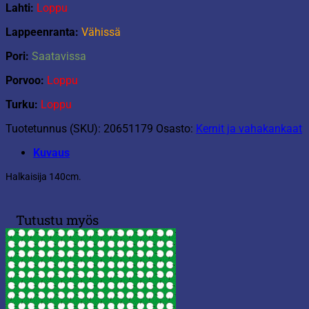
Lahti:
Loppu
Lappeenranta:
Vähissä
Pori:
Saatavissa
Porvoo:
Loppu
Turku:
Loppu
Tuotetunnus (SKU):
20651179
Osasto:
Kernit ja vahakankaat
Kuvaus
Halkaisija 140cm.
Tutustu myös