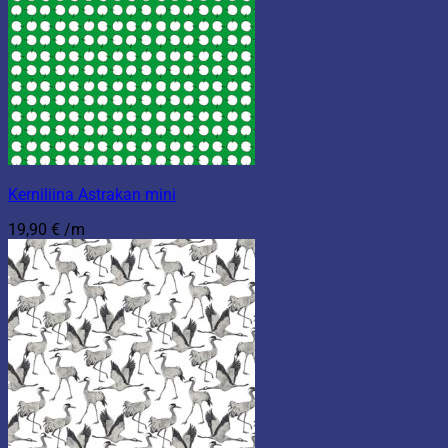
Kerniliina Astrakan mini
19,90
€
/m