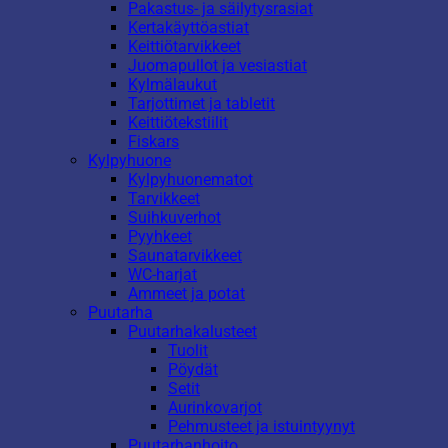
Pakastus- ja säilytysrasiat
Kertakäyttöastiat
Keittiötarvikkeet
Juomapullot ja vesiastiat
Kylmälaukut
Tarjottimet ja tabletit
Keittiötekstiilit
Fiskars
Kylpyhuone
Kylpyhuonematot
Tarvikkeet
Suihkuverhot
Pyyhkeet
Saunatarvikkeet
WC-harjat
Ammeet ja potat
Puutarha
Puutarhakalusteet
Tuolit
Pöydät
Setit
Aurinkovarjot
Pehmusteet ja istuintyynyt
Puutarhanhoito