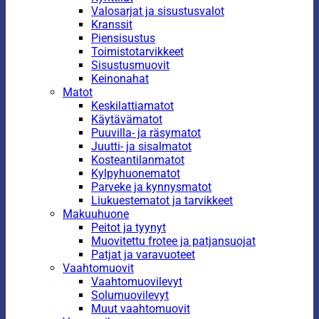
Valosarjat ja sisustusvalot
Kranssit
Piensisustus
Toimistotarvikkeet
Sisustusmuovit
Keinonahat
Matot
Keskilattiamatot
Käytävämatot
Puuvilla- ja räsymatot
Juutti- ja sisalmatot
Kosteantilanmatot
Kylpyhuonematot
Parveke ja kynnysmatot
Liukuestematot ja tarvikkeet
Makuuhuone
Peitot ja tyynyt
Muovitettu frotee ja patjansuojat
Patjat ja varavuoteet
Vaahtomuovit
Vaahtomuovilevyt
Solumuovilevyt
Muut vaahtomuovit