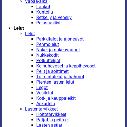
Vapaa-aika
Laukut
Kuntoilu
Retkeily ja veneily
Pelastusliivit
Lelut
Lelut
Parkkitalot ja ajoneuvot
Pehmolelut
Nuket ja nukenvaunut
Nukkekodit
Potkuttelijat
Keinuhevoset ja keppihevoset
Pelit ja soittimet
Toimintalelut ja hahmot
Pienten lasten lelut
Legot
Vesilelut
Koti- ja kauppaleikit
Askartelu
Lastentarvikkeet
Hoitotarvikkeet
Patjat ja peitteet
Lasten astiat