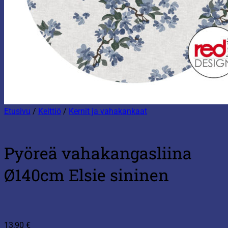
Etusivu
/
Keittiö
/
Kernit ja vahakankaat
Pyöreä vahakangasliina
Ø140cm Elsie sininen
13,90
€