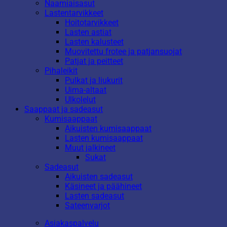
Naamiaisasut
Lastentarvikkeet
Hoitotarvikkeet
Lasten astiat
Lasten kalusteet
Muovitettu frotee ja patjansuojat
Patjat ja peitteet
Pihaleikit
Pulkat ja liukurit
Uima-altaat
Ulkolelut
Saappaat ja sadeasut
Kumisaappaat
Aikuisten kumisaappaat
Lasten kumisaappaat
Muut jalkineet
Sukat
Sadeasut
Aikuisten sadeasut
Käsineet ja päähineet
Lasten sadeasut
Sateenvarjot
Asiakaspalvelu