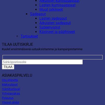
Aikuisten kumisaappaat
Lasten kumisaappaat
Muut jalkineet
Sadeasut
Lasten sadeasut
Aikuisten sadeasut
Sateenvarjot
Käsineet ja päähineet
Tarjoukset
TILAA UUTISKIRJE
Kuulet ensimmäisenä uutuuksistamme ja kampanjoistamme
ASIAKASPALVELU
Ota yhteyttä
Maksutavat
Toimitustavat
Yritysasiakas
Palautus
Yleiset ehdot