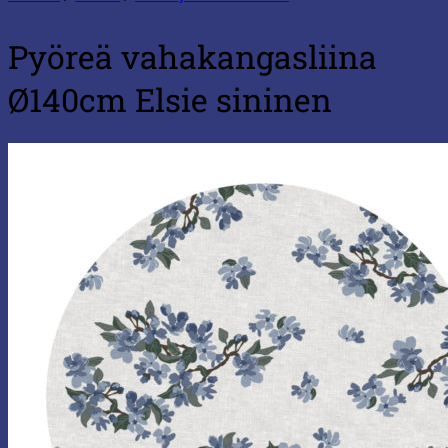
Pyöreä vahakangasliina
Ø140cm Elsie sininen