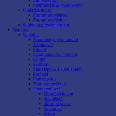
Aurinkovarjot
Pehmusteet ja istuintyynyt
Puutarhanhoito
Puutarhatarvikkeet
Puutarhatyökalut
Ruukut ja parvekelaatikot
Sisustus
Sisustus
Sisustustyynyt ja huovat
Tekokasvit
Ruukut
Sisustuskorit ja -laatikot
Lyhdyt
Kynttilät
Valosarjat ja sisustusvalot
Kranssit
Piensisustus
Toimistotarvikkeet
Sisustusmuovit
Staattiset kalvot
Kuviolliset
Marmori ja kivi
Puukuosit
Velour