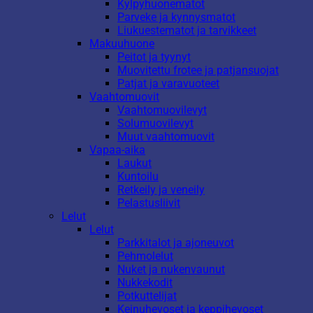
Kylpyhuonematot
Parveke ja kynnysmatot
Liukuestematot ja tarvikkeet
Makuuhuone
Peitot ja tyynyt
Muovitettu frotee ja patjansuojat
Patjat ja varavuoteet
Vaahtomuovit
Vaahtomuovilevyt
Solumuovilevyt
Muut vaahtomuovit
Vapaa-aika
Laukut
Kuntoilu
Retkeily ja veneily
Pelastusliivit
Lelut
Lelut
Parkkitalot ja ajoneuvot
Pehmolelut
Nuket ja nukenvaunut
Nukkekodit
Potkuttelijat
Keinuhevoset ja keppihevoset