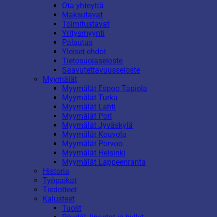
Ota yhteyttä
Maksutavat
Toimitustavat
Yritysmyynti
Palautus
Yleiset ehdot
Tietosuojaseloste
Saavutettavuusseloste
Myymälät
Myymälät Espoo Tapiola
Myymälät Turku
Myymälät Lahti
Myymälät Pori
Myymälät Jyväskylä
Myymälät Kouvola
Myymälät Porvoo
Myymälät Helsinki
Myymälät Lappeenranta
Historia
Työpaikat
Tiedotteet
Kalusteet
Tuolit