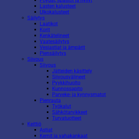
Pöydät, lipastot ja hyllyt
Lasten kalusteet
Ulkokalusteet
Säilytys
Laatikot
Korit
Kenkätelineet
Vaatesäilytys
Vesiastiat ja ämpärit
Piensäilytys
Siivous
Siivous
Jätteiden käsittely
Siivousvälineet
Pyykkihuolto
Kunnossapito
Parveke- ja kynnysmatot
Pienrauta
Työkalut
Sähkötarvikkeet
Turvatuotteet
Keittiö
Astiat
Kernit ja vahakankaat