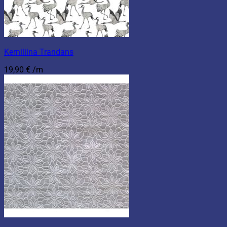
Kerniliina Trandans
19,90
€
/m