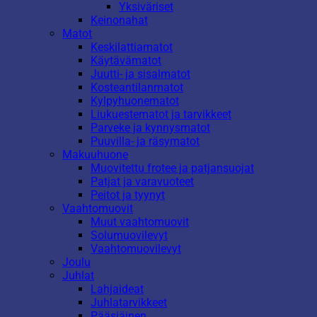
Yksiväriset
Keinonahat
Matot
Keskilattiamatot
Käytävämatot
Juutti- ja sisalmatot
Kosteantilanmatot
Kylpyhuonematot
Liukuestematot ja tarvikkeet
Parveke ja kynnysmatot
Puuvilla- ja räsymatot
Makuuhuone
Muovitettu frotee ja patjansuojat
Patjat ja varavuoteet
Peitot ja tyynyt
Vaahtomuovit
Muut vaahtomuovit
Solumuovilevyt
Vaahtomuovilevyt
Joulu
Juhlat
Lahjaideat
Juhlatarvikkeet
Pääsiäinen