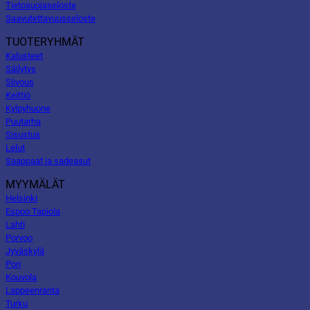
Tietosuojaseloste
Saavutettavuusseloste
TUOTERYHMÄT
Kalusteet
Säilytys
Siivous
Keittiö
Kylpyhuone
Puutarha
Sisustus
Lelut
Saappaat ja sadeasut
MYYMÄLÄT
Helsinki
Espoo Tapiola
Lahti
Porvoo
Jyväskylä
Pori
Kouvola
Lappeenranta
Turku