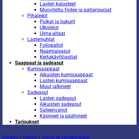
Lasten kalusteet
Muovitettu frotee ja patjansuojat
Pihaleikit
Pulkat ja liukurit
Ulkolelut
Uima-altaat
Lastenjuhlat
Foliopallot
Naamiaisasut
Kertakäyttöastiat
Saappaat ja sadeasut
Kumisaappaat
Aikuisten kumisaappaat
Lasten kumisaappaat
Muut jalkineet
Sadeasut
Lasten sadeasut
Aikuisten sadeasut
Sateenvarjot
Käsineet ja päähineet
Tarjoukset
Etusivu
/
Keittiö
/
Kernit ja vahakankaat