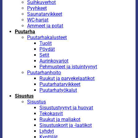
Suihkuverhot
Pyyhkeet
Saunatarvikkeet
WC-harjat
Ammeet ja potat
Puutarha
Puutarhakalusteet
Tuolit
Pöydät
Setit
Aurinkovarjot
Pehmusteet ja istuintyynyt
Puutarhanhoito
Ruukut ja parvekelaatikot
Puutarhatarvikkeet
Puutarhatyökalut
Sisustus
Sisustus
Sisustustyynyt ja huovat
Tekokasvit
Ruukut ja maljakot
Sisustuskorit ja -laatikot
Lyhdyt
Kynttilät