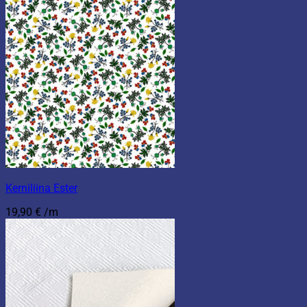
Kerniliina Ester
19,90
€
/m