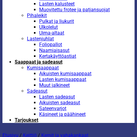
Lasten kalusteet
Muovitettu frotee ja patjansuojat
Pihaleikit
Pulkat ja liukurit
Ulkolelut
Uima-altaat
Lastenjuhlat
Foliopallot
Naamiaisasut
Kertakäyttöastiat
Saappaat ja sadeasut
Kumisaappaat
Aikuisten kumisaappaat
Lasten kumisaappaat
Muut jalkineet
Sadeasut
Lasten sadeasut
Aikuisten sadeasut
Sateenvarjot
Käsineet ja päähineet
Tarjoukset
Etusivu
/
Keittiö
/
Kernit ja vahakankaat