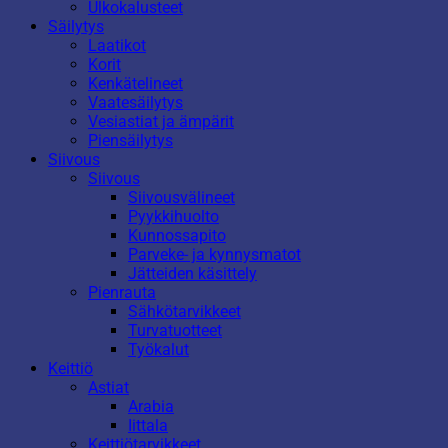
Ulkokalusteet
Säilytys
Laatikot
Korit
Kenkätelineet
Vaatesäilytys
Vesiastiat ja ämpärit
Piensäilytys
Siivous
Siivous
Siivousvälineet
Pyykkihuolto
Kunnossapito
Parveke- ja kynnysmatot
Jätteiden käsittely
Pienrauta
Sähkötarvikkeet
Turvatuotteet
Työkalut
Keittiö
Astiat
Arabia
Iittala
Keittiötarvikkeet