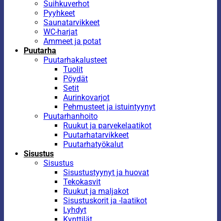
Suihkuverhot
Pyyhkeet
Saunatarvikkeet
WC-harjat
Ammeet ja potat
Puutarha
Puutarhakalusteet
Tuolit
Pöydät
Setit
Aurinkovarjot
Pehmusteet ja istuintyynyt
Puutarhanhoito
Ruukut ja parvekelaatikot
Puutarhatarvikkeet
Puutarhatyökalut
Sisustus
Sisustus
Sisustustyynyt ja huovat
Tekokasvit
Ruukut ja maljakot
Sisustuskorit ja -laatikot
Lyhdyt
Kynttilät