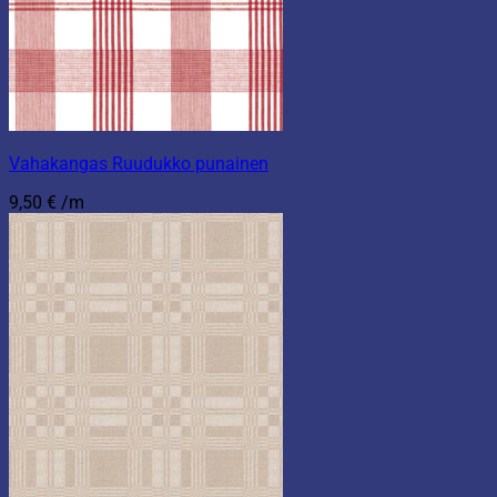
Vahakangas Ruudukko punainen
9,50
€
/m