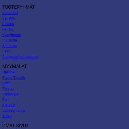
TUOTERYHMÄT
Kalusteet
Säilytys
Siivous
Keittiö
Kylpyhuone
Puutarha
Sisustus
Lelut
Saappaat ja sadeasut
MYYMÄLÄT
Helsinki
Espoo Tapiola
Lahti
Porvoo
Jyväskylä
Pori
Kouvola
Lappeenranta
Turku
OMAT SIVUT