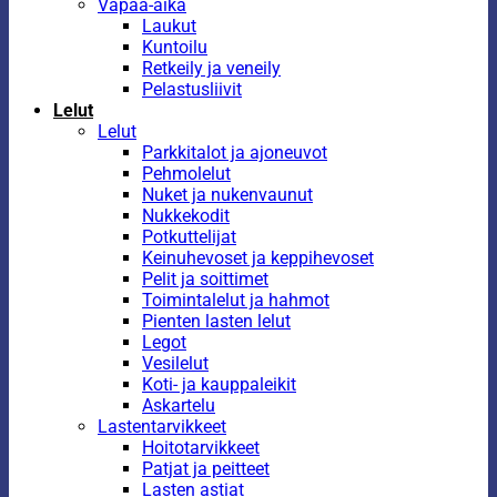
Vapaa-aika
Laukut
Kuntoilu
Retkeily ja veneily
Pelastusliivit
Lelut
Lelut
Parkkitalot ja ajoneuvot
Pehmolelut
Nuket ja nukenvaunut
Nukkekodit
Potkuttelijat
Keinuhevoset ja keppihevoset
Pelit ja soittimet
Toimintalelut ja hahmot
Pienten lasten lelut
Legot
Vesilelut
Koti- ja kauppaleikit
Askartelu
Lastentarvikkeet
Hoitotarvikkeet
Patjat ja peitteet
Lasten astiat