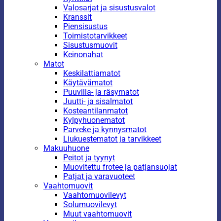
Valosarjat ja sisustusvalot
Kranssit
Piensisustus
Toimistotarvikkeet
Sisustusmuovit
Keinonahat
Matot
Keskilattiamatot
Käytävämatot
Puuvilla- ja räsymatot
Juutti- ja sisalmatot
Kosteantilanmatot
Kylpyhuonematot
Parveke ja kynnysmatot
Liukuestematot ja tarvikkeet
Makuuhuone
Peitot ja tyynyt
Muovitettu frotee ja patjansuojat
Patjat ja varavuoteet
Vaahtomuovit
Vaahtomuovilevyt
Solumuovilevyt
Muut vaahtomuovit