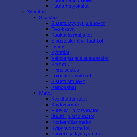
Puutarhatarvikkeet
Puutarhatyökalut
Sisustus
Sisustus
Sisustustyynyt ja huovat
Tekokasvit
Ruukut ja maljakot
Sisustuskorit ja -laatikot
Lyhdyt
Kynttilät
Valosarjat ja sisustusvalot
Kranssit
Piensisustus
Toimistotarvikkeet
Sisustusmuovit
Keinonahat
Matot
Keskilattiamatot
Käytävämatot
Puuvilla- ja räsymatot
Juutti- ja sisalmatot
Kosteantilanmatot
Kylpyhuonematot
Parveke ja kynnysmatot