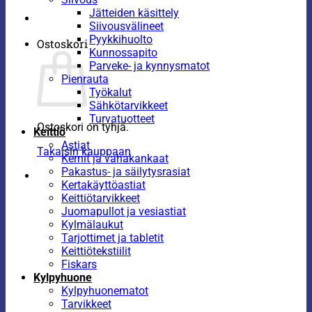
Jätteiden käsittely
Siivousvälineet
Pyykkihuolto
Ostoskori
Kunnossapito
Parveke- ja kynnysmatot
Pienrauta
Työkalut
Sähkötarvikkeet
Turvatuotteet
Ostoskori on tyhjä.
Keittiö
Astiat
Takaisin kauppaan
Kernit ja vahakankaat
Pakastus- ja säilytysrasiat
Kertakäyttöastiat
Keittiötarvikkeet
Juomapullot ja vesiastiat
Kylmälaukut
Tarjottimet ja tabletit
Keittiötekstiilit
Fiskars
Kylpyhuone
Kylpyhuonematot
Tarvikkeet