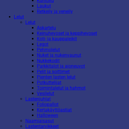
Kuntoilu
Laukut
Retkeily ja veneily
Lelut
Lelut
Askartelu
Keinuhevoset ja keppihevoset
Koti- ja kauppaleikit
Legot
Pehmolelut
Nuket ja nukenvaunut
Nukkekodit
Parkkitalot ja ajoneuvot
Pelit ja soittimet
Pienten lasten lelut
Potkuttelijat
Toimintalelut ja hahmot
Vesilelut
Lastenjuhlat
Foliopallot
Kertakäyttöastiat
Halloween
Naamiaisasut
Lastentarvikkeet