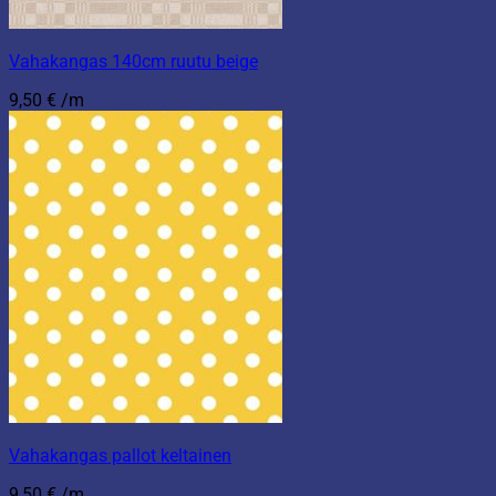
Vahakangas 140cm ruutu beige
9,50
€
/m
Vahakangas pallot keltainen
9,50
€
/m