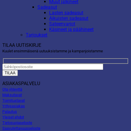
Muut jalkineet
Sadeasut
Lasten sadeasut
Aikuisten sadeasut
Sateenvarjot
Käsineet ja päähineet
Tarjoukset
TILAA UUTISKIRJE
Kuulet ensimmäisenä uutuuksistamme ja kampanjoistamme
ASIAKASPALVELU
Ota yhteyttä
Maksutavat
Toimitustavat
Yritysasiakas
Palautus
Yleiset ehdot
Tietosuojaseloste
Saavutettavuusseloste