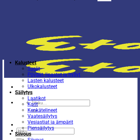
Kalusteet
Tuolit
Pöydät, lipastot ja hyllyt
Lasten kalusteet
Ulkokalusteet
Säilytys
Laatikot
Etsi:
Korit
Kenkätelineet
Vaatesäilytys
Vesiastiat ja ämpärit
Piensäilytys
Etsi:
Siivous
Siivous