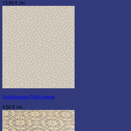
13,90
€
/m
Vahakangas Pilkku beige
9,50
€
/m