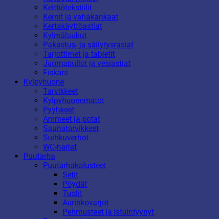
Keittiötekstiilit
Kernit ja vahakankaat
Kertakäyttöastiat
Kylmälaukut
Pakastus- ja säilytysrasiat
Tarjottimet ja tabletit
Juomapullot ja vesiastiat
Fiskars
Kylpyhuone
Tarvikkeet
Kylpyhuonematot
Pyyhkeet
Ammeet ja potat
Saunatarvikkeet
Suihkuverhot
WC-harjat
Puutarha
Puutarhakalusteet
Setit
Pöydät
Tuolit
Aurinkovarjot
Pehmusteet ja istuintyynyt