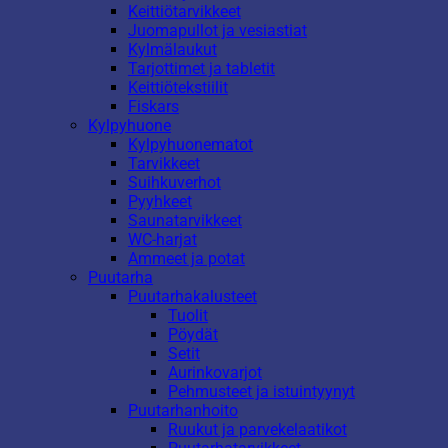
Keittiötarvikkeet
Juomapullot ja vesiastiat
Kylmälaukut
Tarjottimet ja tabletit
Keittiötekstiilit
Fiskars
Kylpyhuone
Kylpyhuonematot
Tarvikkeet
Suihkuverhot
Pyyhkeet
Saunatarvikkeet
WC-harjat
Ammeet ja potat
Puutarha
Puutarhakalusteet
Tuolit
Pöydät
Setit
Aurinkovarjot
Pehmusteet ja istuintyynyt
Puutarhanhoito
Ruukut ja parvekelaatikot