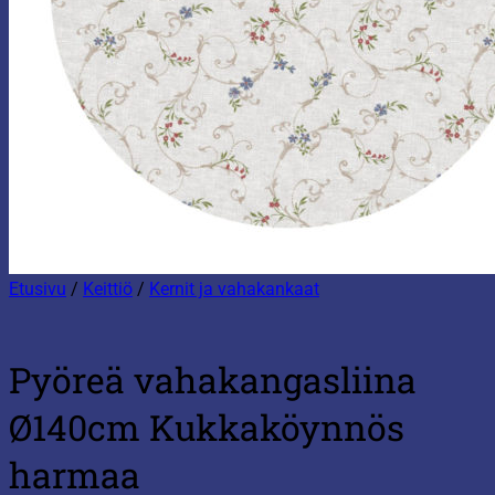
Etusivu
/
Keittiö
/
Kernit ja vahakankaat
Pyöreä vahakangasliina
Ø140cm Kukkaköynnös
harmaa