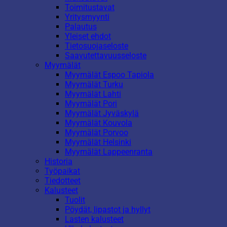
Toimitustavat
Yritysmyynti
Palautus
Yleiset ehdot
Tietosuojaseloste
Saavutettavuusseloste
Myymälät
Myymälät Espoo Tapiola
Myymälät Turku
Myymälät Lahti
Myymälät Pori
Myymälät Jyväskylä
Myymälät Kouvola
Myymälät Porvoo
Myymälät Helsinki
Myymälät Lappeenranta
Historia
Työpaikat
Tiedotteet
Kalusteet
Tuolit
Pöydät, lipastot ja hyllyt
Lasten kalusteet