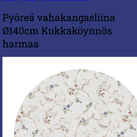
Pyöreä vahakangasliina
Ø140cm Kukkaköynnös
harmaa