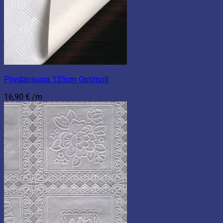
Pöydänsuoja 135cm Optimoll
16,90
€
/m