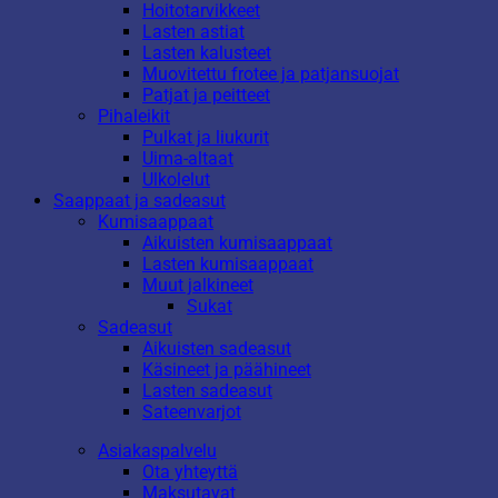
Hoitotarvikkeet
Lasten astiat
Lasten kalusteet
Muovitettu frotee ja patjansuojat
Patjat ja peitteet
Pihaleikit
Pulkat ja liukurit
Uima-altaat
Ulkolelut
Saappaat ja sadeasut
Kumisaappaat
Aikuisten kumisaappaat
Lasten kumisaappaat
Muut jalkineet
Sukat
Sadeasut
Aikuisten sadeasut
Käsineet ja päähineet
Lasten sadeasut
Sateenvarjot
Asiakaspalvelu
Ota yhteyttä
Maksutavat