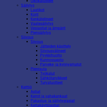
Ulkokalusteet
Säilytys
Laatikot
Korit
Kenkätelineet
Vaatesäilytys
Vesiastiat ja ämpärit
Piensäilytys
Siivous
Siivous
Jätteiden käsittely
Siivousvälineet
Pyykkihuolto
Kunnossapito
Parveke- ja kynnysmatot
Pienrauta
Työkalut
Sähkötarvikkeet
Turvatuotteet
Keittiö
Astiat
Kernit ja vahakankaat
Pakastus- ja säilytysrasiat
Kertakäyttöastiat