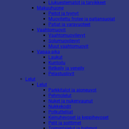
Liukuestematot ja tarvikkeet
Makuuhuone
Peitot ja tyynyt
Muovitettu frotee ja patjansuojat
Patjat ja varavuoteet
Vaahtomuovit
Vaahtomuovilevyt
Solumuovilevyt
Muut vaahtomuovit
Vapaa-aika
Laukut
Kuntoilu
Retkeily ja veneily
Pelastusliivit
Lelut
Lelut
Parkkitalot ja ajoneuvot
Pehmolelut
Nuket ja nukenvaunut
Nukkekodit
Potkuttelijat
Keinuhevoset ja keppihevoset
Pelit ja soittimet
Toimintalelut ja hahmot