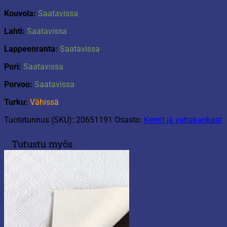
Kouvola:
Saatavissa
Lahti:
Saatavissa
Lappeenranta:
Saatavissa
Pori:
Saatavissa
Porvoo:
Saatavissa
Turku:
Vähissä
Tuotetunnus (SKU):
20651191
Osasto:
Kernit ja vahakankaat
Tutustu myös