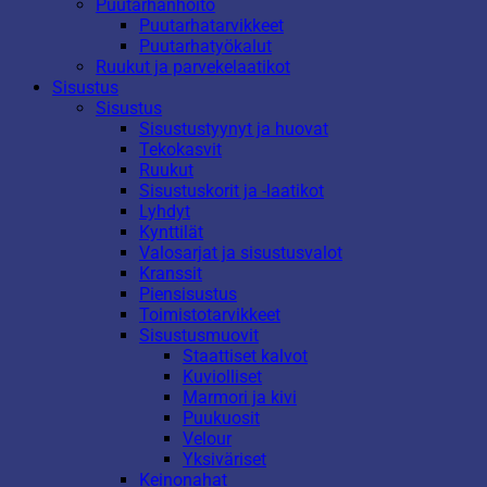
Puutarhanhoito
Puutarhatarvikkeet
Puutarhatyökalut
Ruukut ja parvekelaatikot
Sisustus
Sisustus
Sisustustyynyt ja huovat
Tekokasvit
Ruukut
Sisustuskorit ja -laatikot
Lyhdyt
Kynttilät
Valosarjat ja sisustusvalot
Kranssit
Piensisustus
Toimistotarvikkeet
Sisustusmuovit
Staattiset kalvot
Kuviolliset
Marmori ja kivi
Puukuosit
Velour
Yksiväriset
Keinonahat