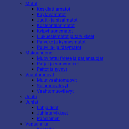
Matot
Keskilattiamatot
Käytävämatot
Juutti- ja sisalmatot
Kosteantilanmatot
Kylpyhuonematot
Liukuestematot ja tarvikkeet
Parveke ja kynnysmatot
Puuvilla- ja räsymatot
Makuuhuone
Muovitettu frotee ja patjansuojat
Patjat ja varavuoteet
Peitot ja tyynyt
Vaahtomuovit
Muut vaahtomuovit
Solumuovilevyt
Vaahtomuovilevyt
Joulu
Juhlat
Lahjaideat
Juhlatarvikkeet
Pääsiäinen
Vapaa-aika