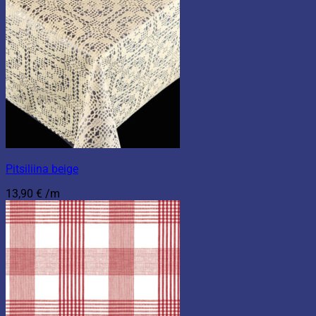
Pitsiliina beige
13,90
€
/m