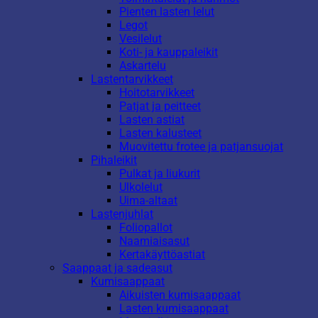
Pienten lasten lelut
Legot
Vesilelut
Koti- ja kauppaleikit
Askartelu
Lastentarvikkeet
Hoitotarvikkeet
Patjat ja peitteet
Lasten astiat
Lasten kalusteet
Muovitettu frotee ja patjansuojat
Pihaleikit
Pulkat ja liukurit
Ulkolelut
Uima-altaat
Lastenjuhlat
Foliopallot
Naamiaisasut
Kertakäyttöastiat
Saappaat ja sadeasut
Kumisaappaat
Aikuisten kumisaappaat
Lasten kumisaappaat