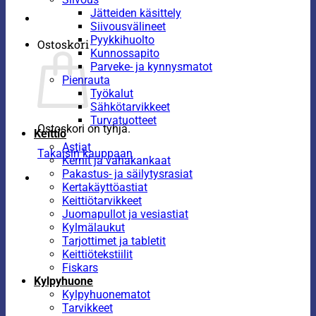
Jätteiden käsittely
Siivousvälineet
Pyykkihuolto
Ostoskori
Kunnossapito
Parveke- ja kynnysmatot
Pienrauta
Työkalut
Sähkötarvikkeet
Turvatuotteet
Ostoskori on tyhjä.
Keittiö
Astiat
Takaisin kauppaan
Kernit ja vahakankaat
Pakastus- ja säilytysrasiat
Kertakäyttöastiat
Keittiötarvikkeet
Juomapullot ja vesiastiat
Kylmälaukut
Tarjottimet ja tabletit
Keittiötekstiilit
Fiskars
Kylpyhuone
Kylpyhuonematot
Tarvikkeet