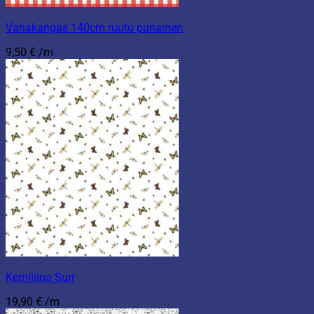
Vahakangas 140cm ruutu punainen
9,50
€
/m
Kerniliina Surr
19,90
€
/m