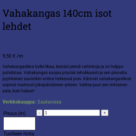
Vahakangas 140cm isot
lehdet
9,50
€
/m
Vahakangasliina hylkii likaa, kestää pieniä vahinkoja ja on helppo
puhdistaa. Vahakangas suojaa pöytää tehokkaasti ja sen pinnalta
pyyhkäiset suuretkin sotkut hetkessä pois. Kätevät vahakangasliinat
sopivat mainiosti jokapäiväiseen arkeen. Valitse juuri sen mittainen
pala, kuin haluat!
Verkkokauppa:
Saatavissa
Vahakangas
Pituus (m)
140cm
isot
lehdet
Tuotteen hinta
määrä