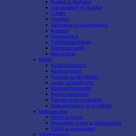
Ruukut ja maljakot
Sisustuskorit ja -laatikot
Lyhdyt
Kynttilät
Valosarjat ja sisustusvalot
Kranssit
Piensisustus
Toimistotarvikkeet
Sisustusmuovit
Keinonahat
Matot
Keskilattiamatot
Käytävämatot
Puuvilla- ja räsymatot
Juutti- ja sisalmatot
Kosteantilanmatot
Kylpyhuonematot
Parveke ja kynnysmatot
Liukuestematot ja tarvikkeet
Makuuhuone
Peitot ja tyynyt
Muovitettu frotee ja patjansuojat
Patjat ja varavuoteet
Vaahtomuovit