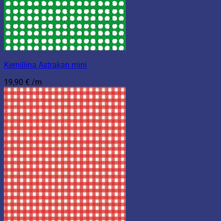
Kerniliina Astrakan mini
19,90
€
/m