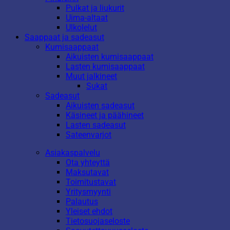
Pulkat ja liukurit
Uima-altaat
Ulkolelut
Saappaat ja sadeasut
Kumisaappaat
Aikuisten kumisaappaat
Lasten kumisaappaat
Muut jalkineet
Sukat
Sadeasut
Aikuisten sadeasut
Käsineet ja päähineet
Lasten sadeasut
Sateenvarjot
Asiakaspalvelu
Ota yhteyttä
Maksutavat
Toimitustavat
Yritysmyynti
Palautus
Yleiset ehdot
Tietosuojaseloste