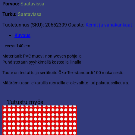
Porvoo:
Saatavissa
Turku:
Saatavissa
Tuotetunnus (SKU):
20652309
Osasto:
Kernit ja vahakankaat
Kuvaus
Leveys 140 cm
Materiaali: PVC muovi, non-woven pohjalla
Puhdistetaan pyyhkimällä kostealla liinalla.
Tuote on testattu ja sertifioitu Öko-Tex-standardi 100 mukaisesti.
Määrämittaan leikatuilla tuotteilla ei ole vaihto- tai palautusoikeutta.
Tutustu myös