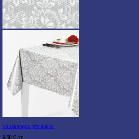
Vahakangas pitsikukka
9,50
€
/m