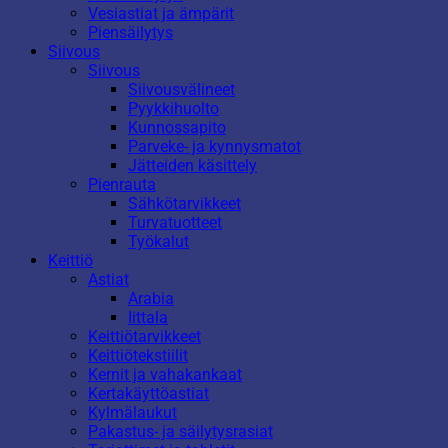
Vesiastiat ja ämpärit
Piensäilytys
Siivous
Siivous
Siivousvälineet
Pyykkihuolto
Kunnossapito
Parveke- ja kynnysmatot
Jätteiden käsittely
Pienrauta
Sähkötarvikkeet
Turvatuotteet
Työkalut
Keittiö
Astiat
Arabia
Iittala
Keittiötarvikkeet
Keittiötekstiilit
Kernit ja vahakankaat
Kertakäyttöastiat
Kylmälaukut
Pakastus- ja säilytysrasiat