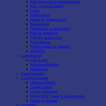
Keinuhevoset ja keppihevoset
Koti- ja kauppaleikit
Legot
Pehmolelut
Nuket ja nukenvaunut
Nukkekodit
Parkkitalot ja ajoneuvot
Pelit ja soittimet
Pienten lasten lelut
Potkuttelijat
Toimintalelut ja hahmot
Vesilelut
Lastenjuhlat
Foliopallot
Kertakäyttöastiat
Halloween
Naamiaisasut
Lastentarvikkeet
Hoitotarvikkeet
Lasten astiat
Lasten kalusteet
Muovitettu frotee ja patjansuojat
Patjat ja peitteet
Pihaleikit