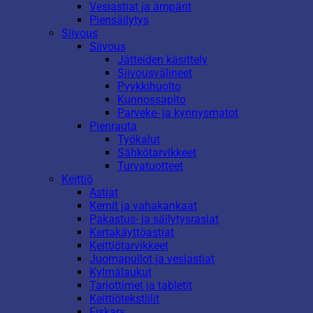
Vesiastiat ja ämpärit
Piensäilytys
Siivous
Siivous
Jätteiden käsittely
Siivousvälineet
Pyykkihuolto
Kunnossapito
Parveke- ja kynnysmatot
Pienrauta
Työkalut
Sähkötarvikkeet
Turvatuotteet
Keittiö
Astiat
Kernit ja vahakankaat
Pakastus- ja säilytysrasiat
Kertakäyttöastiat
Keittiötarvikkeet
Juomapullot ja vesiastiat
Kylmälaukut
Tarjottimet ja tabletit
Keittiötekstiilit
Fiskars