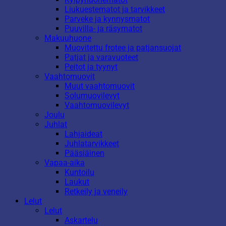
Liukuestematot ja tarvikkeet
Parveke ja kynnysmatot
Puuvilla- ja räsymatot
Makuuhuone
Muovitettu frotee ja patjansuojat
Patjat ja varavuoteet
Peitot ja tyynyt
Vaahtomuovit
Muut vaahtomuovit
Solumuovilevyt
Vaahtomuovilevyt
Joulu
Juhlat
Lahjaideat
Juhlatarvikkeet
Pääsiäinen
Vapaa-aika
Kuntoilu
Laukut
Retkeily ja veneily
Lelut
Lelut
Askartelu