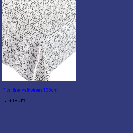
Pitsiliina valkoinen 138cm
13,90
€
/m