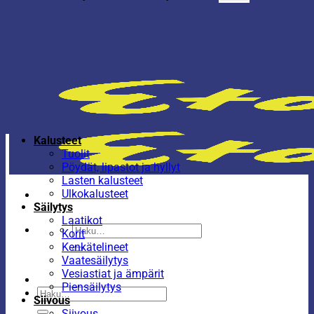
Kalusteet
Tuolit
Pöydät, lipastot ja hyllyt
Lasten kalusteet
Ulkokalusteet
Säilytys
Laatikot
Etsi:
Korit
Kenkätelineet
Vaatesäilytys
Vesiastiat ja ämpärit
Piensäilytys
Etsi:
Siivous
Siivous