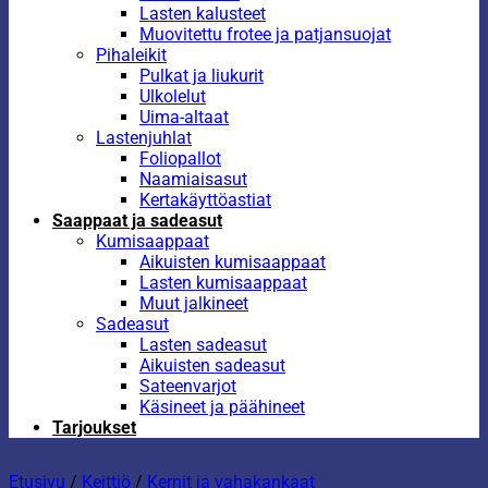
Lasten kalusteet
Muovitettu frotee ja patjansuojat
Pihaleikit
Pulkat ja liukurit
Ulkolelut
Uima-altaat
Lastenjuhlat
Foliopallot
Naamiaisasut
Kertakäyttöastiat
Saappaat ja sadeasut
Kumisaappaat
Aikuisten kumisaappaat
Lasten kumisaappaat
Muut jalkineet
Sadeasut
Lasten sadeasut
Aikuisten sadeasut
Sateenvarjot
Käsineet ja päähineet
Tarjoukset
Etusivu
/
Keittiö
/
Kernit ja vahakankaat