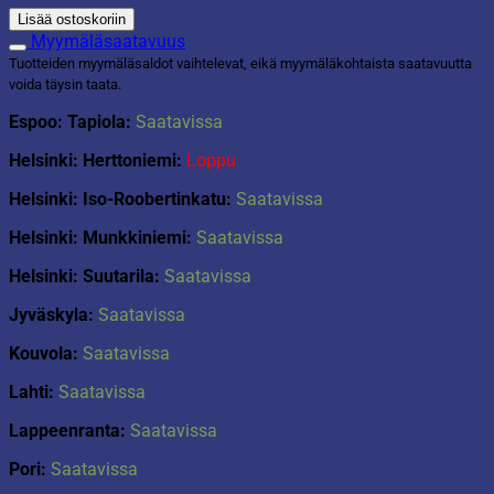
Lisää ostoskoriin
Myymäläsaatavuus
Tuotteiden myymäläsaldot vaihtelevat, eikä myymäläkohtaista saatavuutta
voida täysin taata.
Espoo: Tapiola:
Saatavissa
Helsinki: Herttoniemi:
Loppu
Helsinki: Iso-Roobertinkatu:
Saatavissa
Helsinki: Munkkiniemi:
Saatavissa
Helsinki: Suutarila:
Saatavissa
Jyväskyla:
Saatavissa
Kouvola:
Saatavissa
Lahti:
Saatavissa
Lappeenranta:
Saatavissa
Pori:
Saatavissa