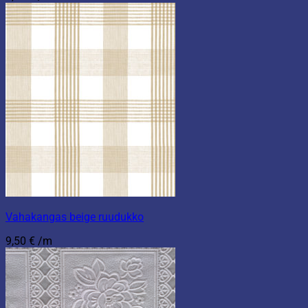
Vahakangas beige ruudukko
9,50
€
/m