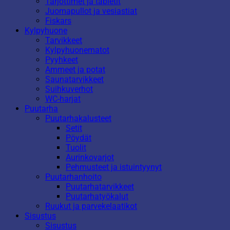
Tarjottimet ja tabletit
Juomapullot ja vesiastiat
Fiskars
Kylpyhuone
Tarvikkeet
Kylpyhuonematot
Pyyhkeet
Ammeet ja potat
Saunatarvikkeet
Suihkuverhot
WC-harjat
Puutarha
Puutarhakalusteet
Setit
Pöydät
Tuolit
Aurinkovarjot
Pehmusteet ja istuintyynyt
Puutarhanhoito
Puutarhatarvikkeet
Puutarhatyökalut
Ruukut ja parvekelaatikot
Sisustus
Sisustus