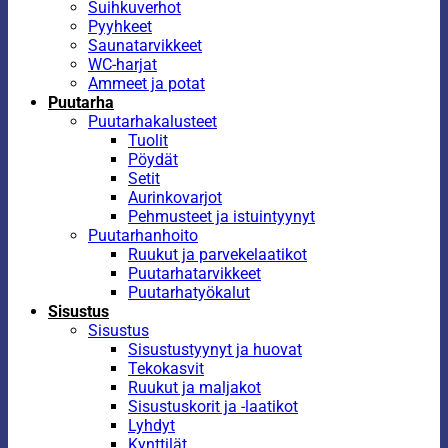
Suihkuverhot
Pyyhkeet
Saunatarvikkeet
WC-harjat
Ammeet ja potat
Puutarha
Puutarhakalusteet
Tuolit
Pöydät
Setit
Aurinkovarjot
Pehmusteet ja istuintyynyt
Puutarhanhoito
Ruukut ja parvekelaatikot
Puutarhatarvikkeet
Puutarhatyökalut
Sisustus
Sisustus
Sisustustyynyt ja huovat
Tekokasvit
Ruukut ja maljakot
Sisustuskorit ja -laatikot
Lyhdyt
Kynttilät