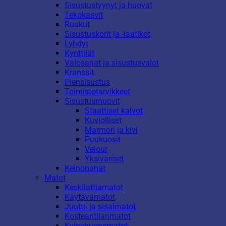
Sisustustyynyt ja huovat
Tekokasvit
Ruukut
Sisustuskorit ja -laatikot
Lyhdyt
Kynttilät
Valosarjat ja sisustusvalot
Kranssit
Piensisustus
Toimistotarvikkeet
Sisustusmuovit
Staattiset kalvot
Kuviolliset
Marmori ja kivi
Puukuosit
Velour
Yksiväriset
Keinonahat
Matot
Keskilattiamatot
Käytävämatot
Juutti- ja sisalmatot
Kosteantilanmatot
Kylpyhuonematot