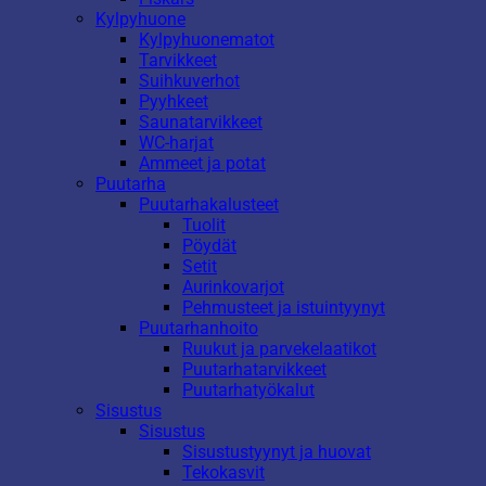
Kylpyhuone
Kylpyhuonematot
Tarvikkeet
Suihkuverhot
Pyyhkeet
Saunatarvikkeet
WC-harjat
Ammeet ja potat
Puutarha
Puutarhakalusteet
Tuolit
Pöydät
Setit
Aurinkovarjot
Pehmusteet ja istuintyynyt
Puutarhanhoito
Ruukut ja parvekelaatikot
Puutarhatarvikkeet
Puutarhatyökalut
Sisustus
Sisustus
Sisustustyynyt ja huovat
Tekokasvit