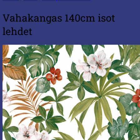
Vahakangas 140cm isot
lehdet