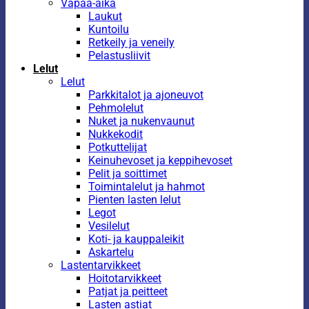
Vapaa-aika
Laukut
Kuntoilu
Retkeily ja veneily
Pelastusliivit
Lelut
Lelut
Parkkitalot ja ajoneuvot
Pehmolelut
Nuket ja nukenvaunut
Nukkekodit
Potkuttelijat
Keinuhevoset ja keppihevoset
Pelit ja soittimet
Toimintalelut ja hahmot
Pienten lasten lelut
Legot
Vesilelut
Koti- ja kauppaleikit
Askartelu
Lastentarvikkeet
Hoitotarvikkeet
Patjat ja peitteet
Lasten astiat