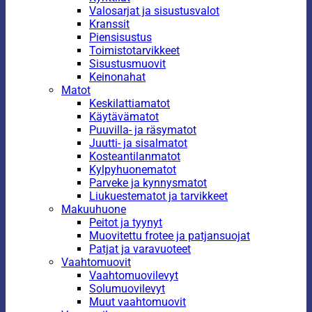
Valosarjat ja sisustusvalot
Kranssit
Piensisustus
Toimistotarvikkeet
Sisustusmuovit
Keinonahat
Matot
Keskilattiamatot
Käytävämatot
Puuvilla- ja räsymatot
Juutti- ja sisalmatot
Kosteantilanmatot
Kylpyhuonematot
Parveke ja kynnysmatot
Liukuestematot ja tarvikkeet
Makuuhuone
Peitot ja tyynyt
Muovitettu frotee ja patjansuojat
Patjat ja varavuoteet
Vaahtomuovit
Vaahtomuovilevyt
Solumuovilevyt
Muut vaahtomuovit