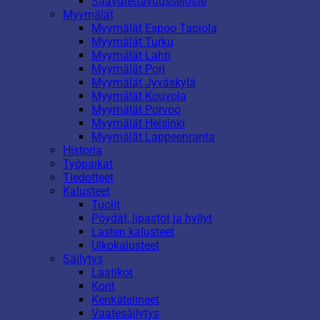
Saavutettavuusseloste
Myymälät
Myymälät Espoo Tapiola
Myymälät Turku
Myymälät Lahti
Myymälät Pori
Myymälät Jyväskylä
Myymälät Kouvola
Myymälät Porvoo
Myymälät Helsinki
Myymälät Lappeenranta
Historia
Työpaikat
Tiedotteet
Kalusteet
Tuolit
Pöydät, lipastot ja hyllyt
Lasten kalusteet
Ulkokalusteet
Säilytys
Laatikot
Korit
Kenkätelineet
Vaatesäilytys