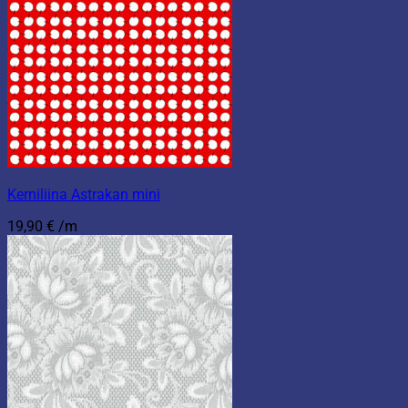
Kerniliina Astrakan mini
19,90
€
/m