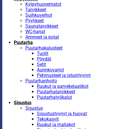
Kylpyhuonematot
Tarvikkeet
Suihkuverhot
Pyyhkeet
Saunatarvikkeet
WC-harjat
Ammeet ja potat
Puutarha
Puutarhakalusteet
Tuolit
Pöydät
Setit
Aurinkovarjot
Pehmusteet ja istuintyynyt
Puutarhanhoito
Ruukut ja parvekelaatikot
Puutarhatarvikkeet
Puutarhatyökalut
Sisustus
Sisustus
Sisustustyynyt ja huovat
Tekokasvit
Ruukut ja maljakot