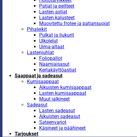
Hoitotarvikkeet
Patjat ja peitteet
Lasten astiat
Lasten kalusteet
Muovitettu frotee ja patjansuojat
Pihaleikit
Pulkat ja liukurit
Ulkolelut
Uima-altaat
Lastenjuhlat
Foliopallot
Naamiaisasut
Kertakäyttöastiat
Saappaat ja sadeasut
Kumisaappaat
Aikuisten kumisaappaat
Lasten kumisaappaat
Muut jalkineet
Sadeasut
Lasten sadeasut
Aikuisten sadeasut
Sateenvarjot
Käsineet ja päähineet
Tarjoukset