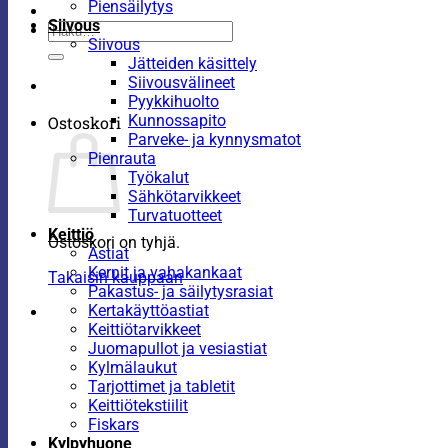
Piensäilytys
Siivous
Etsi:
Siivous
Jätteiden käsittely
Siivousvälineet
Pyykkihuolto
Kunnossapito
Ostoskori
Parveke- ja kynnysmatot
Pienrauta
Työkalut
Sähkötarvikkeet
Turvatuotteet
Keittiö
Ostoskori on tyhjä.
Astiat
Kernit ja vahakankaat
Takaisin kauppaan
Pakastus- ja säilytysrasiat
Kertakäyttöastiat
Keittiötarvikkeet
Juomapullot ja vesiastiat
Kylmälaukut
Tarjottimet ja tabletit
Keittiötekstiilit
Fiskars
Kylpyhuone