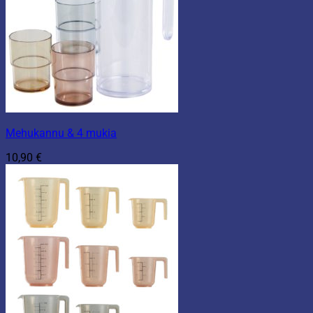
Mehukannu & 4 mukia
10,90
€