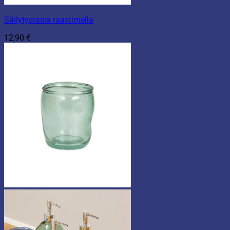
Säilytysrasia raastimella
12,90
€