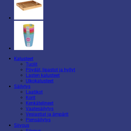
Kalusteet
Tuolit
Pöydät, lipastot ja hyllyt
Lasten kalusteet
Ulkokalusteet
Säilytys
Laatikot
Korit
Kenkätelineet
Vaatesäilytys
Vesiastiat ja ämpärit
Piensäilytys
Siivous
Siivous