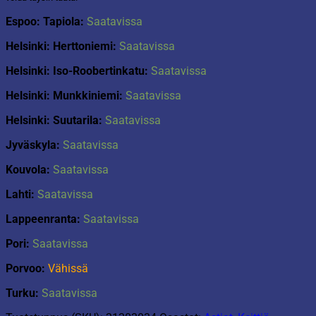
Espoo: Tapiola:
Saatavissa
Helsinki: Herttoniemi:
Saatavissa
Helsinki: Iso-Roobertinkatu:
Saatavissa
Helsinki: Munkkiniemi:
Saatavissa
Helsinki: Suutarila:
Saatavissa
Jyväskyla:
Saatavissa
Kouvola:
Saatavissa
Lahti:
Saatavissa
Lappeenranta:
Saatavissa
Pori:
Saatavissa
Porvoo:
Vähissä
Turku:
Saatavissa