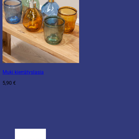
Muki kierrätyslasia
5,90
€