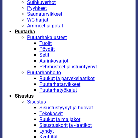
Suihkuverhot
Pyyhkeet
Saunatarvikkeet
WC-harjat
Ammeet ja potat
Puutarha
Puutarhakalusteet
Tuolit
Pöydät
Setit
Aurinkovarjot
Pehmusteet ja istuintyynyt
Puutarhanhoito
Ruukut ja parvekelaatikot
Puutarhatarvikkeet
Puutarhatyökalut
Sisustus
Sisustus
Sisustustyynyt ja huovat
Tekokasvit
Ruukut ja maljakot
Sisustuskorit ja -laatikot
Lyhdyt
Kynttilät