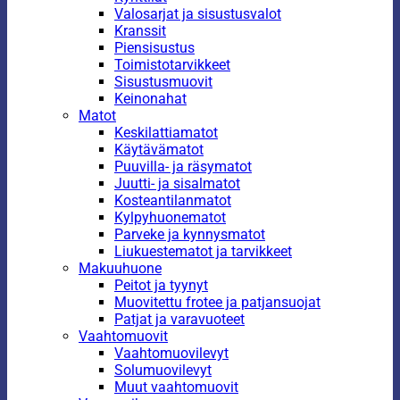
Valosarjat ja sisustusvalot
Kranssit
Piensisustus
Toimistotarvikkeet
Sisustusmuovit
Keinonahat
Matot
Keskilattiamatot
Käytävämatot
Puuvilla- ja räsymatot
Juutti- ja sisalmatot
Kosteantilanmatot
Kylpyhuonematot
Parveke ja kynnysmatot
Liukuestematot ja tarvikkeet
Makuuhuone
Peitot ja tyynyt
Muovitettu frotee ja patjansuojat
Patjat ja varavuoteet
Vaahtomuovit
Vaahtomuovilevyt
Solumuovilevyt
Muut vaahtomuovit