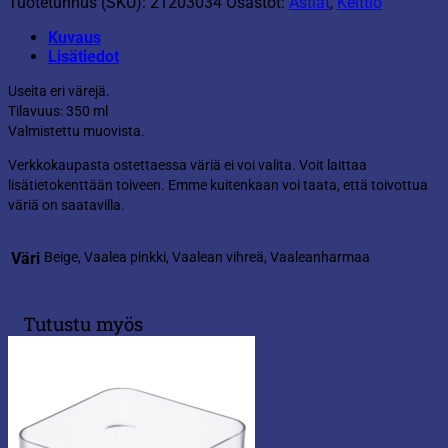
Tuotetunnus (SKU):
21203034
Osastot:
Astiat
,
Keittiö
Kuvaus
Lisätiedot
Useita eri värejä.
Tilavuus: 350 ml
Valmistettu muovista.
Verkkokaupasta ostettaessa väriä ei voi valita. Voit laittaa
lisätietokenttään toiveen. Emme kuitenkaan voi taata, että toivottua
väriä on saatavilla.
Väri
Beige, Vaalea pinkki, Vaalean vihreä, Vaaleanharmaa
Tutustu myös