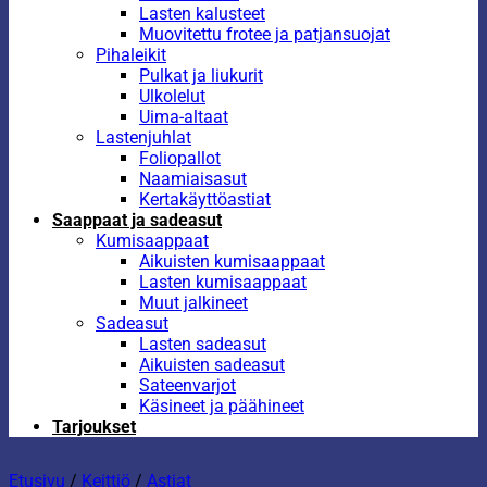
Lasten kalusteet
Muovitettu frotee ja patjansuojat
Pihaleikit
Pulkat ja liukurit
Ulkolelut
Uima-altaat
Lastenjuhlat
Foliopallot
Naamiaisasut
Kertakäyttöastiat
Saappaat ja sadeasut
Kumisaappaat
Aikuisten kumisaappaat
Lasten kumisaappaat
Muut jalkineet
Sadeasut
Lasten sadeasut
Aikuisten sadeasut
Sateenvarjot
Käsineet ja päähineet
Tarjoukset
Etusivu
/
Keittiö
/
Astiat