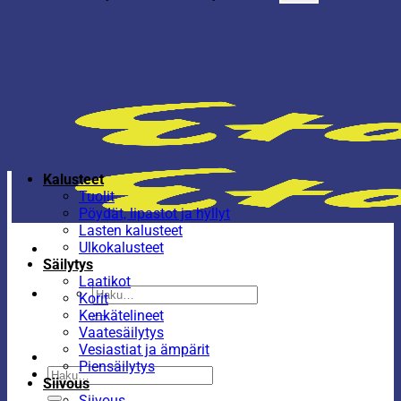
Kalusteet
Tuolit
Pöydät, lipastot ja hyllyt
Lasten kalusteet
Ulkokalusteet
Säilytys
Laatikot
Etsi:
Korit
Kenkätelineet
Vaatesäilytys
Vesiastiat ja ämpärit
Piensäilytys
Etsi:
Siivous
Siivous