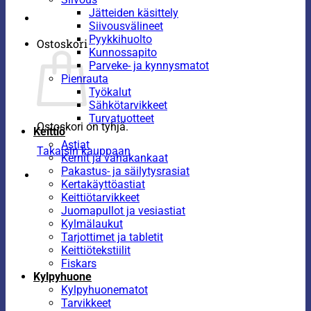
Jätteiden käsittely
Siivousvälineet
Pyykkihuolto
Ostoskori
Kunnossapito
Parveke- ja kynnysmatot
Pienrauta
Työkalut
Sähkötarvikkeet
Turvatuotteet
Ostoskori on tyhjä.
Keittiö
Astiat
Takaisin kauppaan
Kernit ja vahakankaat
Pakastus- ja säilytysrasiat
Kertakäyttöastiat
Keittiötarvikkeet
Juomapullot ja vesiastiat
Kylmälaukut
Tarjottimet ja tabletit
Keittiötekstiilit
Fiskars
Kylpyhuone
Kylpyhuonematot
Tarvikkeet