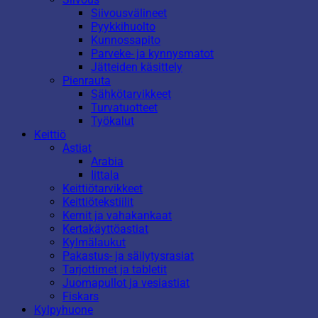
Siivousvälineet
Pyykkihuolto
Kunnossapito
Parveke- ja kynnysmatot
Jätteiden käsittely
Pienrauta
Sähkötarvikkeet
Turvatuotteet
Työkalut
Keittiö
Astiat
Arabia
Iittala
Keittiötarvikkeet
Keittiötekstiilit
Kernit ja vahakankaat
Kertakäyttöastiat
Kylmälaukut
Pakastus- ja säilytysrasiat
Tarjottimet ja tabletit
Juomapullot ja vesiastiat
Fiskars
Kylpyhuone