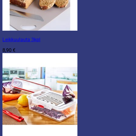
Leikkuulauta 3kpl
8,90
€