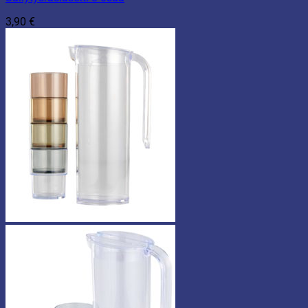
3,90
€