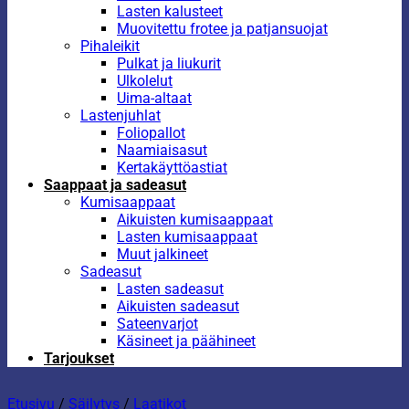
Lasten kalusteet
Muovitettu frotee ja patjansuojat
Pihaleikit
Pulkat ja liukurit
Ulkolelut
Uima-altaat
Lastenjuhlat
Foliopallot
Naamiaisasut
Kertakäyttöastiat
Saappaat ja sadeasut
Kumisaappaat
Aikuisten kumisaappaat
Lasten kumisaappaat
Muut jalkineet
Sadeasut
Lasten sadeasut
Aikuisten sadeasut
Sateenvarjot
Käsineet ja päähineet
Tarjoukset
Etusivu
/
Säilytys
/
Laatikot