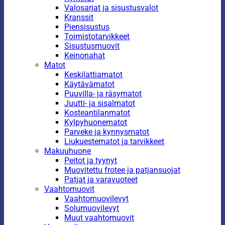
Valosarjat ja sisustusvalot
Kranssit
Piensisustus
Toimistotarvikkeet
Sisustusmuovit
Keinonahat
Matot
Keskilattiamatot
Käytävämatot
Puuvilla- ja räsymatot
Juutti- ja sisalmatot
Kosteantilanmatot
Kylpyhuonematot
Parveke ja kynnysmatot
Liukuestematot ja tarvikkeet
Makuuhuone
Peitot ja tyynyt
Muovitettu frotee ja patjansuojat
Patjat ja varavuoteet
Vaahtomuovit
Vaahtomuovilevyt
Solumuovilevyt
Muut vaahtomuovit