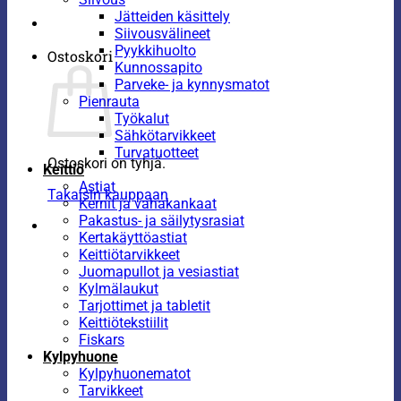
Jätteiden käsittely
Siivousvälineet
Pyykkihuolto
Ostoskori
Kunnossapito
Parveke- ja kynnysmatot
Pienrauta
Työkalut
Sähkötarvikkeet
Turvatuotteet
Ostoskori on tyhjä.
Keittiö
Astiat
Takaisin kauppaan
Kernit ja vahakankaat
Pakastus- ja säilytysrasiat
Kertakäyttöastiat
Keittiötarvikkeet
Juomapullot ja vesiastiat
Kylmälaukut
Tarjottimet ja tabletit
Keittiötekstiilit
Fiskars
Kylpyhuone
Kylpyhuonematot
Tarvikkeet