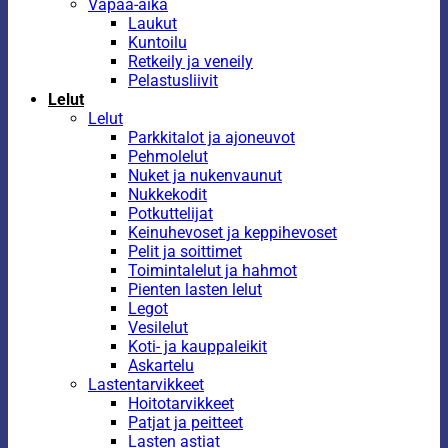
Vapaa-aika
Laukut
Kuntoilu
Retkeily ja veneily
Pelastusliivit
Lelut
Lelut
Parkkitalot ja ajoneuvot
Pehmolelut
Nuket ja nukenvaunut
Nukkekodit
Potkuttelijat
Keinuhevoset ja keppihevoset
Pelit ja soittimet
Toimintalelut ja hahmot
Pienten lasten lelut
Legot
Vesilelut
Koti- ja kauppaleikit
Askartelu
Lastentarvikkeet
Hoitotarvikkeet
Patjat ja peitteet
Lasten astiat