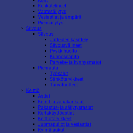
Korit
Kenkätelineet
Vaatesäilytys
Vesiastiat ja ämpärit
Piensäilytys
Siivous
Siivous
Jätteiden käsittely
Siivousvälineet
Pyykkihuolto
Kunnossapito
Parveke- ja kynnysmatot
Pienrauta
Työkalut
Sähkötarvikkeet
Turvatuotteet
Keittiö
Astiat
Kernit ja vahakankaat
Pakastus- ja säilytysrasiat
Kertakäyttöastiat
Keittiötarvikkeet
Juomapullot ja vesiastiat
Kylmälaukut