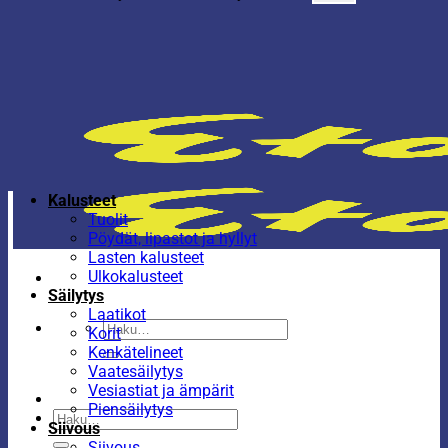
Kalusteet
Tuolit
Pöydät, lipastot ja hyllyt
Lasten kalusteet
Ulkokalusteet
Säilytys
Laatikot
Etsi:
Korit
Kenkätelineet
Vaatesäilytys
Vesiastiat ja ämpärit
Piensäilytys
Etsi:
Siivous
Siivous