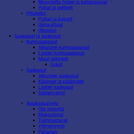
Muovitettu frotee ja patjansuojat
Patjat ja peitteet
Pihaleikit
Pulkat ja liukurit
Uima-altaat
Ulkolelut
Saappaat ja sadeasut
Kumisaappaat
Aikuisten kumisaappaat
Lasten kumisaappaat
Muut jalkineet
Sukat
Sadeasut
Aikuisten sadeasut
Käsineet ja päähineet
Lasten sadeasut
Sateenvarjot
Asiakaspalvelu
Ota yhteyttä
Maksutavat
Toimitustavat
Yritysmyynti
Palautus