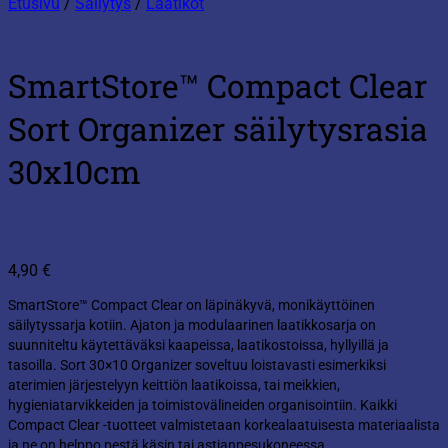
Etusivu
/
Säilytys
/
Laatikot
SmartStore™ Compact Clear
Sort Organizer säilytysrasia
30x10cm
4,90
€
SmartStore™ Compact Clear on läpinäkyvä, monikäyttöinen
säilytyssarja kotiin. Ajaton ja modulaarinen laatikkosarja on
suunniteltu käytettäväksi kaapeissa, laatikostoissa, hyllyillä ja
tasoilla. Sort 30×10 Organizer soveltuu loistavasti esimerkiksi
aterimien järjestelyyn keittiön laatikoissa, tai meikkien,
hygieniatarvikkeiden ja toimistovälineiden organisointiin. Kaikki
Compact Clear -tuotteet valmistetaan korkealaatuisesta materiaalista
ja ne on helppo pestä käsin tai astianpesukoneessa.