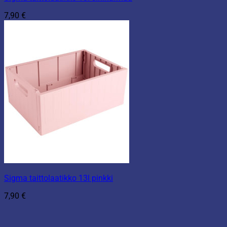
7,90
€
Sigma taittolaatikko 13l pinkki
7,90
€