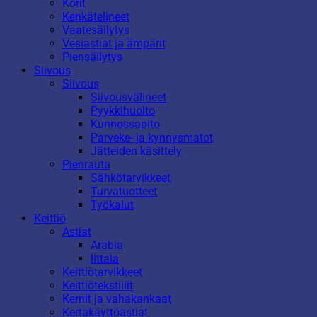
Korit
Kenkätelineet
Vaatesäilytys
Vesiastiat ja ämpärit
Piensäilytys
Siivous
Siivous
Siivousvälineet
Pyykkihuolto
Kunnossapito
Parveke- ja kynnysmatot
Jätteiden käsittely
Pienrauta
Sähkötarvikkeet
Turvatuotteet
Työkalut
Keittiö
Astiat
Arabia
Iittala
Keittiötarvikkeet
Keittiötekstiilit
Kernit ja vahakankaat
Kertakäyttöastiat