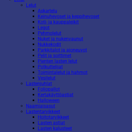
Lelut
Askartelu
Keinuhevoset ja keppihevoset
Koti- ja kauppaleikit
Legot
Pehmolelut
Nuket ja nukenvaunut
Nukkekodit
Parkkitalot ja ajoneuvot
Pelit ja soittimet
Pienten lasten lelut
Potkuttelijat
Toimintalelut ja hahmot
Vesilelut
Lastenjuhlat
Foliopallot
Kertakäyttöastiat
Halloween
Naamiaisasut
Lastentarvikkeet
Hoitotarvikkeet
Lasten astiat
Lasten kalusteet