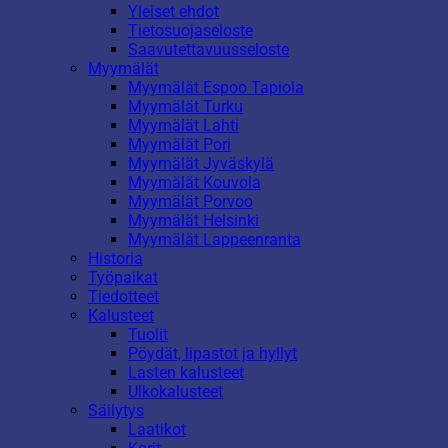
Yleiset ehdot
Tietosuojaseloste
Saavutettavuusseloste
Myymälät
Myymälät Espoo Tapiola
Myymälät Turku
Myymälät Lahti
Myymälät Pori
Myymälät Jyväskylä
Myymälät Kouvola
Myymälät Porvoo
Myymälät Helsinki
Myymälät Lappeenranta
Historia
Työpaikat
Tiedotteet
Kalusteet
Tuolit
Pöydät, lipastot ja hyllyt
Lasten kalusteet
Ulkokalusteet
Säilytys
Laatikot