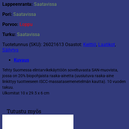
Lappeenranta:
Saatavissa
Pori:
Saatavissa
Porvoo:
Loppu
Turku:
Saatavissa
Tuotetunnus (SKU):
26021613
Osastot:
Keittiö
,
Laatikot
,
Säilytys
Kuvaus
Tehty Suomessa elintarvikekäyttöön soveltuvasta SAN-muovista,
jossa on 20% biopohjaista raaka-ainetta (uusiutuva raaka-aine
linkittyy tuotteeseen ISCC-massatasemenetelmän kautta). 10 vuoden
takuu.
Ulkomitat 10 x 29.5 x 6 cm
Tutustu myös