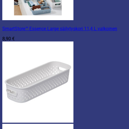
SmartStore™ Essence Large säilytyskori 11,4 L valkoinen
8,90
€