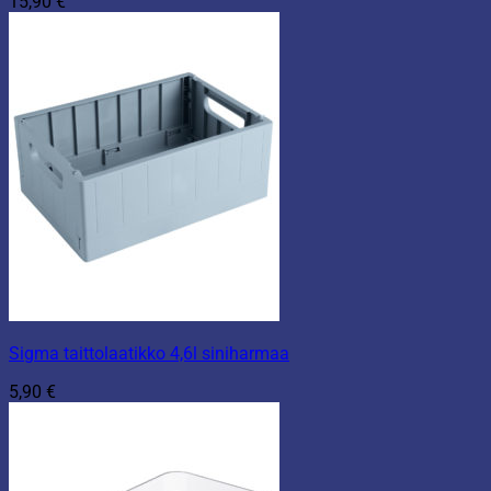
15,90
€
Sigma taittolaatikko 4,6l siniharmaa
5,90
€