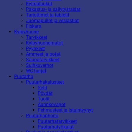
Kylmälaukut
Pakastus- ja säilytysrasiat
Tarjottimet ja tabletit
Juomapullot ja vesiastiat
Fiskars
Kylpyhuone
Tarvikkeet
Kylpyhuonematot
Pyyhkeet
Ammeet ja potat
Saunatarvikkeet
Suihkuverhot
WC-harjat
Puutarha
Puutarhakalusteet
Setit
Pöydät
Tuolit
Aurinkovarjot
Pehmusteet ja istuintyynyt
Puutarhanhoito
Puutarhatarvikkeet
Puutarhatyökalut