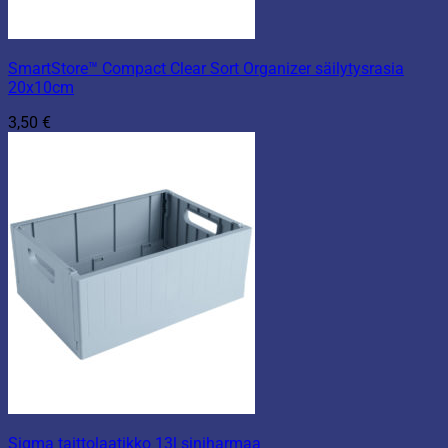
SmartStore™ Compact Clear Sort Organizer säilytysrasia
20x10cm
3,50
€
Sigma taittolaatikko 13l siniharmaa