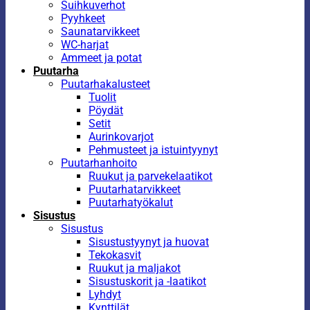
Suihkuverhot
Pyyhkeet
Saunatarvikkeet
WC-harjat
Ammeet ja potat
Puutarha
Puutarhakalusteet
Tuolit
Pöydät
Setit
Aurinkovarjot
Pehmusteet ja istuintyynyt
Puutarhanhoito
Ruukut ja parvekelaatikot
Puutarhatarvikkeet
Puutarhatyökalut
Sisustus
Sisustus
Sisustustyynyt ja huovat
Tekokasvit
Ruukut ja maljakot
Sisustuskorit ja -laatikot
Lyhdyt
Kynttilät