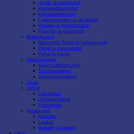
Juutti- ja sisalmatot
Kosteantilanmatot
Kylpyhuonematot
Liukuestematot ja tarvikkeet
Parveke ja kynnysmatot
Puuvilla- ja räsymatot
Makuuhuone
Muovitettu frotee ja patjansuojat
Patjat ja varavuoteet
Peitot ja tyynyt
Vaahtomuovit
Muut vaahtomuovit
Solumuovilevyt
Vaahtomuovilevyt
Joulu
Juhlat
Lahjaideat
Juhlatarvikkeet
Pääsiäinen
Vapaa-aika
Kuntoilu
Laukut
Retkeily ja veneily
Lelut