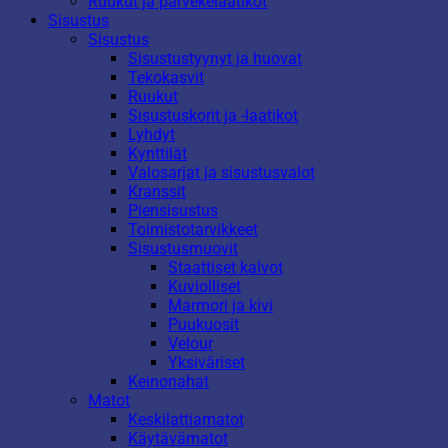
Ruukut ja parvekelaatikot
Sisustus
Sisustus
Sisustustyynyt ja huovat
Tekokasvit
Ruukut
Sisustuskorit ja -laatikot
Lyhdyt
Kynttilät
Valosarjat ja sisustusvalot
Kranssit
Piensisustus
Toimistotarvikkeet
Sisustusmuovit
Staattiset kalvot
Kuviolliset
Marmori ja kivi
Puukuosit
Velour
Yksiväriset
Keinonahat
Matot
Keskilattiamatot
Käytävämatot