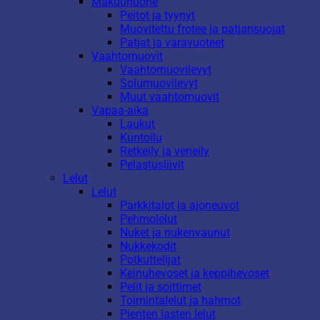
Makuuhuone
Peitot ja tyynyt
Muovitettu frotee ja patjansuojat
Patjat ja varavuoteet
Vaahtomuovit
Vaahtomuovilevyt
Solumuovilevyt
Muut vaahtomuovit
Vapaa-aika
Laukut
Kuntoilu
Retkeily ja veneily
Pelastusliivit
Lelut
Lelut
Parkkitalot ja ajoneuvot
Pehmolelut
Nuket ja nukenvaunut
Nukkekodit
Potkuttelijat
Keinuhevoset ja keppihevoset
Pelit ja soittimet
Toimintalelut ja hahmot
Pienten lasten lelut