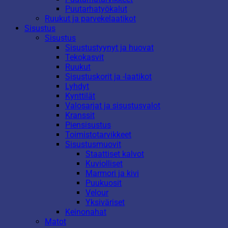
Puutarhatyökalut
Ruukut ja parvekelaatikot
Sisustus
Sisustus
Sisustustyynyt ja huovat
Tekokasvit
Ruukut
Sisustuskorit ja -laatikot
Lyhdyt
Kynttilät
Valosarjat ja sisustusvalot
Kranssit
Piensisustus
Toimistotarvikkeet
Sisustusmuovit
Staattiset kalvot
Kuviolliset
Marmori ja kivi
Puukuosit
Velour
Yksiväriset
Keinonahat
Matot