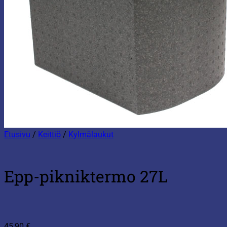
Etusivu
/
Keittiö
/
Kylmälaukut
Epp-pikniktermo 27L
45,90
€