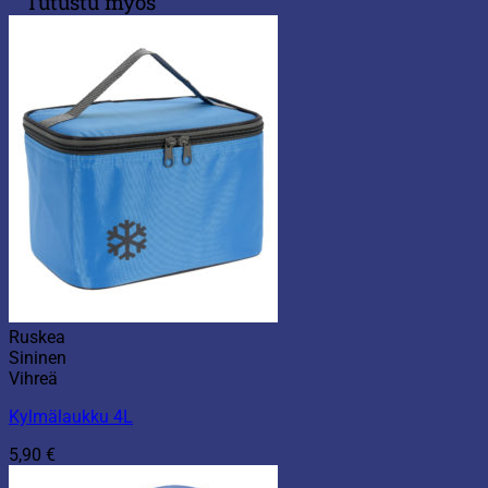
Tutustu myös
Ruskea
Sininen
Vihreä
Kylmälaukku 4L
5,90
€