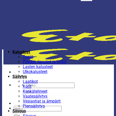
Kalusteet
Tuolit
Pöydät, lipastot ja hyllyt
Lasten kalusteet
Ulkokalusteet
Säilytys
Laatikot
Etsi:
Korit
Kenkätelineet
Vaatesäilytys
Vesiastiat ja ämpärit
Piensäilytys
Etsi:
Siivous
Siivous