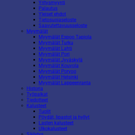
Yritysmyynti
Palautus
Yleiset ehdot
Tietosuojaseloste
Saavutettavuusseloste
Myymälät
Myymälät Espoo Tapiola
Myymälät Turku
Myymälät Lahti
Myymälät Pori
Myymälät Jyväskylä
Myymälät Kouvola
Myymälät Porvoo
Myymälät Helsinki
Myymälät Lappeenranta
Historia
Työpaikat
Tiedotteet
Kalusteet
Tuolit
Pöydät, lipastot ja hyllyt
Lasten kalusteet
Ulkokalusteet
Säilytys