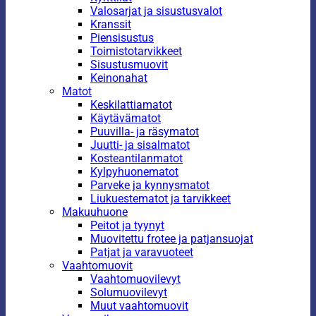
Valosarjat ja sisustusvalot
Kranssit
Piensisustus
Toimistotarvikkeet
Sisustusmuovit
Keinonahat
Matot
Keskilattiamatot
Käytävämatot
Puuvilla- ja räsymatot
Juutti- ja sisalmatot
Kosteantilanmatot
Kylpyhuonematot
Parveke ja kynnysmatot
Liukuestematot ja tarvikkeet
Makuuhuone
Peitot ja tyynyt
Muovitettu frotee ja patjansuojat
Patjat ja varavuoteet
Vaahtomuovit
Vaahtomuovilevyt
Solumuovilevyt
Muut vaahtomuovit