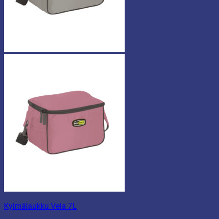
Kylmälaukku Vela 7L