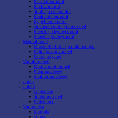
Keskilattiamatot
Käytävämatot
Juutti- ja sisalmatot
Kosteantilanmatot
Kylpyhuonematot
Liukuestematot ja tarvikkeet
Parveke ja kynnysmatot
Puuvilla- ja räsymatot
Makuuhuone
Muovitettu frotee ja patjansuojat
Patjat ja varavuoteet
Peitot ja tyynyt
Vaahtomuovit
Muut vaahtomuovit
Solumuovilevyt
Vaahtomuovilevyt
Joulu
Juhlat
Lahjaideat
Juhlatarvikkeet
Pääsiäinen
Vapaa-aika
Kuntoilu
Laukut