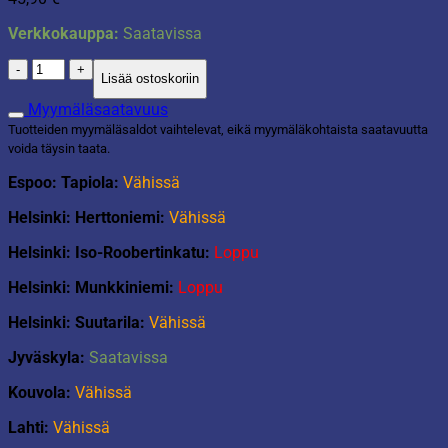
Verkkokauppa:
Saatavissa
Epp-
Lisää ostoskoriin
pikniktermo
27L
Myymäläsaatavuus
määrä
Tuotteiden myymäläsaldot vaihtelevat, eikä myymäläkohtaista saatavuutta
voida täysin taata.
Espoo: Tapiola:
Vähissä
Helsinki: Herttoniemi:
Vähissä
Helsinki: Iso-Roobertinkatu:
Loppu
Helsinki: Munkkiniemi:
Loppu
Helsinki: Suutarila:
Vähissä
Jyväskyla:
Saatavissa
Kouvola:
Vähissä
Lahti:
Vähissä