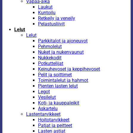
Vapaa-aika
Laukut
Kuntoilu
Retkeily ja veneily
Pelastusliivit
Lelut
Lelut
Parkkitalot ja ajoneuvot
Pehmolelut
Nuket ja nukenvaunut
Nukkekodit
Potkuttelijat
Keinuhevoset ja keppihevoset
Pelit ja soittimet
Toimintalelut ja hahmot
Pienten lasten lelut
Legot
Vesilelut
Koti- ja kauppaleikit
Askartelu
Lastentarvikkeet
Hoitotarvikkeet
Patjat ja peitteet
Lasten astiat