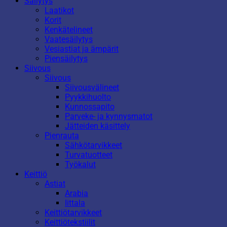
Säilytys
Laatikot
Korit
Kenkätelineet
Vaatesäilytys
Vesiastiat ja ämpärit
Piensäilytys
Siivous
Siivous
Siivousvälineet
Pyykkihuolto
Kunnossapito
Parveke- ja kynnysmatot
Jätteiden käsittely
Pienrauta
Sähkötarvikkeet
Turvatuotteet
Työkalut
Keittiö
Astiat
Arabia
Iittala
Keittiötarvikkeet
Keittiötekstiilit