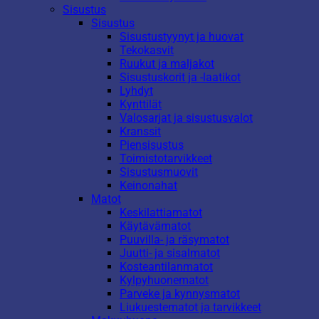
Sisustus
Sisustus
Sisustustyynyt ja huovat
Tekokasvit
Ruukut ja maljakot
Sisustuskorit ja -laatikot
Lyhdyt
Kynttilät
Valosarjat ja sisustusvalot
Kranssit
Piensisustus
Toimistotarvikkeet
Sisustusmuovit
Keinonahat
Matot
Keskilattiamatot
Käytävämatot
Puuvilla- ja räsymatot
Juutti- ja sisalmatot
Kosteantilanmatot
Kylpyhuonematot
Parveke ja kynnysmatot
Liukuestematot ja tarvikkeet