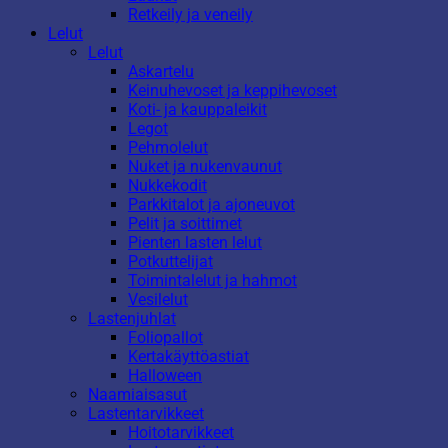
Retkeily ja veneily
Lelut
Lelut
Askartelu
Keinuhevoset ja keppihevoset
Koti- ja kauppaleikit
Legot
Pehmolelut
Nuket ja nukenvaunut
Nukkekodit
Parkkitalot ja ajoneuvot
Pelit ja soittimet
Pienten lasten lelut
Potkuttelijat
Toimintalelut ja hahmot
Vesilelut
Lastenjuhlat
Foliopallot
Kertakäyttöastiat
Halloween
Naamiaisasut
Lastentarvikkeet
Hoitotarvikkeet