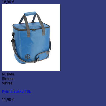
18,90
€
Ruskea
Sininen
Vihreä
Kylmälaukku 18L
11,90
€