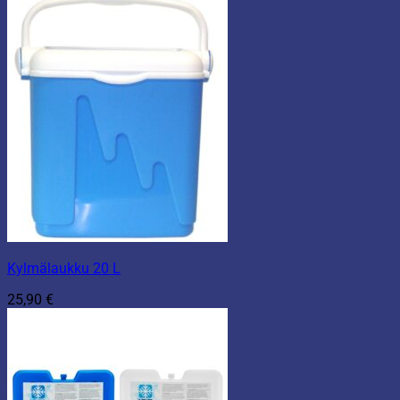
Kylmälaukku 20 L
25,90
€