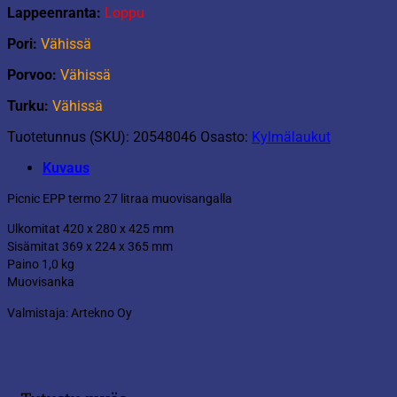
Lappeenranta:
Loppu
Pori:
Vähissä
Porvoo:
Vähissä
Turku:
Vähissä
Tuotetunnus (SKU):
20548046
Osasto:
Kylmälaukut
Kuvaus
Picnic EPP termo 27 litraa muovisangalla
Ulkomitat 420 x 280 x 425 mm
Sisämitat 369 x 224 x 365 mm
Paino 1,0 kg
Muovisanka
Valmistaja: Artekno Oy