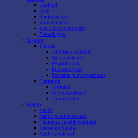
Laatikot
Korit
Kenkätelineet
Vaatesäilytys
Vesiastiat ja ämpärit
Piensäilytys
Siivous
Siivous
Jätteiden käsittely
Siivousvälineet
Pyykkihuolto
Kunnossapito
Parveke- ja kynnysmatot
Pienrauta
Työkalut
Sähkötarvikkeet
Turvatuotteet
Keittiö
Astiat
Kernit ja vahakankaat
Pakastus- ja säilytysrasiat
Kertakäyttöastiat
Keittiötarvikkeet