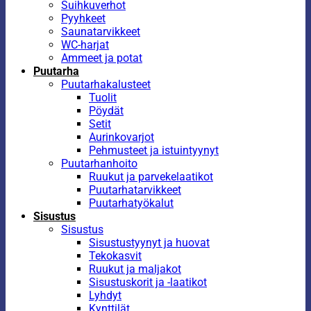
Suihkuverhot
Pyyhkeet
Saunatarvikkeet
WC-harjat
Ammeet ja potat
Puutarha
Puutarhakalusteet
Tuolit
Pöydät
Setit
Aurinkovarjot
Pehmusteet ja istuintyynyt
Puutarhanhoito
Ruukut ja parvekelaatikot
Puutarhatarvikkeet
Puutarhatyökalut
Sisustus
Sisustus
Sisustustyynyt ja huovat
Tekokasvit
Ruukut ja maljakot
Sisustuskorit ja -laatikot
Lyhdyt
Kynttilät