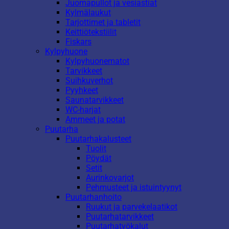
Juomapullot ja vesiastiat
Kylmälaukut
Tarjottimet ja tabletit
Keittiötekstiilit
Fiskars
Kylpyhuone
Kylpyhuonematot
Tarvikkeet
Suihkuverhot
Pyyhkeet
Saunatarvikkeet
WC-harjat
Ammeet ja potat
Puutarha
Puutarhakalusteet
Tuolit
Pöydät
Setit
Aurinkovarjot
Pehmusteet ja istuintyynyt
Puutarhanhoito
Ruukut ja parvekelaatikot
Puutarhatarvikkeet
Puutarhatyökalut