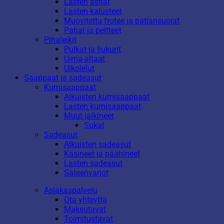
Lasten astiat
Lasten kalusteet
Muovitettu frotee ja patjansuojat
Patjat ja peitteet
Pihaleikit
Pulkat ja liukurit
Uima-altaat
Ulkolelut
Saappaat ja sadeasut
Kumisaappaat
Aikuisten kumisaappaat
Lasten kumisaappaat
Muut jalkineet
Sukat
Sadeasut
Aikuisten sadeasut
Käsineet ja päähineet
Lasten sadeasut
Sateenvarjot
Asiakaspalvelu
Ota yhteyttä
Maksutavat
Toimitustavat