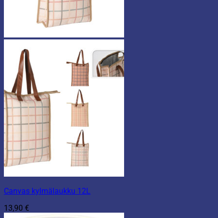
Canvas kylmälaukku 12L
13,90
€