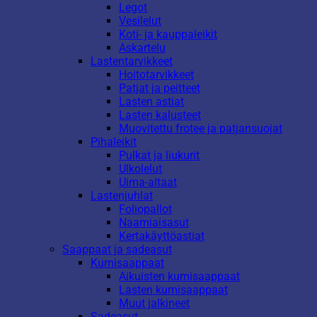
Legot
Vesilelut
Koti- ja kauppaleikit
Askartelu
Lastentarvikkeet
Hoitotarvikkeet
Patjat ja peitteet
Lasten astiat
Lasten kalusteet
Muovitettu frotee ja patjansuojat
Pihaleikit
Pulkat ja liukurit
Ulkolelut
Uima-altaat
Lastenjuhlat
Foliopallot
Naamiaisasut
Kertakäyttöastiat
Saappaat ja sadeasut
Kumisaappaat
Aikuisten kumisaappaat
Lasten kumisaappaat
Muut jalkineet
Sadeasut