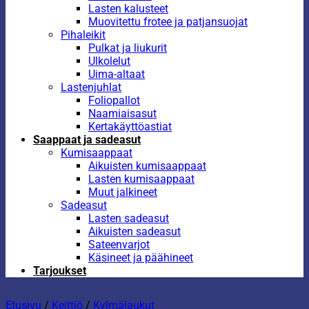
Lasten kalusteet
Muovitettu frotee ja patjansuojat
Pihaleikit
Pulkat ja liukurit
Ulkolelut
Uima-altaat
Lastenjuhlat
Foliopallot
Naamiaisasut
Kertakäyttöastiat
Saappaat ja sadeasut
Kumisaappaat
Aikuisten kumisaappaat
Lasten kumisaappaat
Muut jalkineet
Sadeasut
Lasten sadeasut
Aikuisten sadeasut
Sateenvarjot
Käsineet ja päähineet
Tarjoukset
Etusivu
/
Keittiö
/
Kylmälaukut