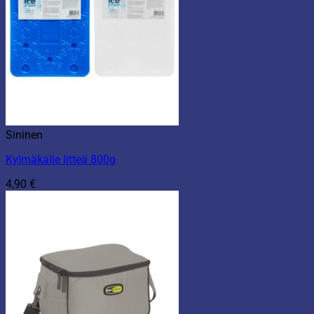
Sininen
Kylmäkalle litteä 800g
4,90
€