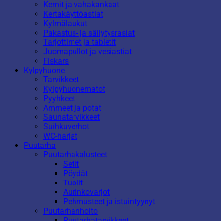
Kernit ja vahakankaat
Kertakäyttöastiat
Kylmälaukut
Pakastus- ja säilytysrasiat
Tarjottimet ja tabletit
Juomapullot ja vesiastiat
Fiskars
Kylpyhuone
Tarvikkeet
Kylpyhuonematot
Pyyhkeet
Ammeet ja potat
Saunatarvikkeet
Suihkuverhot
WC-harjat
Puutarha
Puutarhakalusteet
Setit
Pöydät
Tuolit
Aurinkovarjot
Pehmusteet ja istuintyynyt
Puutarhanhoito
Puutarhatarvikkeet