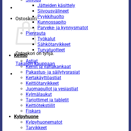
Jätteiden käsittely
Siivousvälineet
Pyykkihuolto
Ostoskori
Kunnossapito
Parveke- ja kynnysmatot
Pienrauta
Työkalut
Sähkötarvikkeet
Turvatuotteet
Ostoskori on tyhjä.
Keittiö
Astiat
Takaisin kauppaan
Kernit ja vahakankaat
Pakastus- ja säilytysrasiat
Kertakäyttöastiat
Keittiötarvikkeet
Juomapullot ja vesiastiat
Kylmälaukut
Tarjottimet ja tabletit
Keittiötekstiilit
Fiskars
Kylpyhuone
Kylpyhuonematot
Tarvikkeet