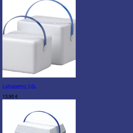
Lahjatermo 5,6L
13,90
€