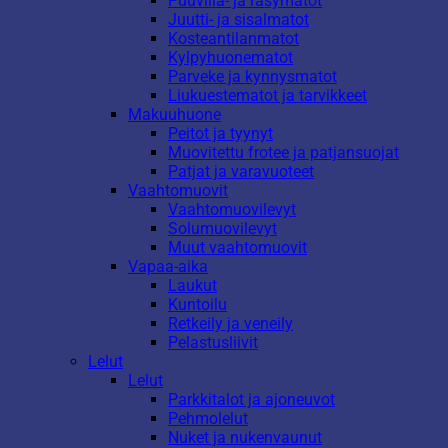
Puuvilla- ja räsymatot
Juutti- ja sisalmatot
Kosteantilanmatot
Kylpyhuonematot
Parveke ja kynnysmatot
Liukuestematot ja tarvikkeet
Makuuhuone
Peitot ja tyynyt
Muovitettu frotee ja patjansuojat
Patjat ja varavuoteet
Vaahtomuovit
Vaahtomuovilevyt
Solumuovilevyt
Muut vaahtomuovit
Vapaa-aika
Laukut
Kuntoilu
Retkeily ja veneily
Pelastusliivit
Lelut
Lelut
Parkkitalot ja ajoneuvot
Pehmolelut
Nuket ja nukenvaunut