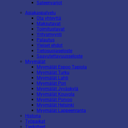
Sateenvarjot
Asiakaspalvelu
Ota yhteyttä
Maksutavat
Toimitustavat
Yritysmyynti
Palautus
Yleiset ehdot
Tietosuojaseloste
Saavutettavuusseloste
Myymälät
Myymälät Espoo Tapiola
Myymälät Turku
Myymälät Lahti
Myymälät Pori
Myymälät Jyväskylä
Myymälät Kouvola
Myymälät Porvoo
Myymälät Helsinki
Myymälät Lappeenranta
Historia
Työpaikat
Tiedotteet