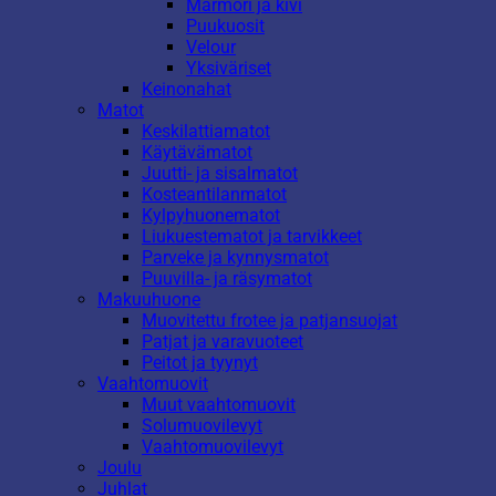
Marmori ja kivi
Puukuosit
Velour
Yksiväriset
Keinonahat
Matot
Keskilattiamatot
Käytävämatot
Juutti- ja sisalmatot
Kosteantilanmatot
Kylpyhuonematot
Liukuestematot ja tarvikkeet
Parveke ja kynnysmatot
Puuvilla- ja räsymatot
Makuuhuone
Muovitettu frotee ja patjansuojat
Patjat ja varavuoteet
Peitot ja tyynyt
Vaahtomuovit
Muut vaahtomuovit
Solumuovilevyt
Vaahtomuovilevyt
Joulu
Juhlat