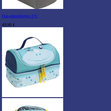
Epp-pikniktermo 27L
45,90
€