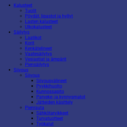
Kalusteet
Tuolit
Pöydät, lipastot ja hyllyt
Lasten kalusteet
Ulkokalusteet
Säilytys
Laatikot
Korit
Kenkätelineet
Vaatesäilytys
Vesiastiat ja ämpärit
Piensäilytys
Siivous
Siivous
Siivousvälineet
Pyykkihuolto
Kunnossapito
Parveke- ja kynnysmatot
Jätteiden käsittely
Pienrauta
Sähkötarvikkeet
Turvatuotteet
Työkalut