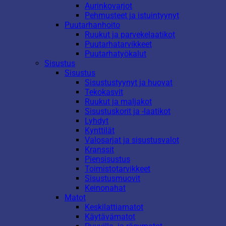
Aurinkovarjot
Pehmusteet ja istuintyynyt
Puutarhanhoito
Ruukut ja parvekelaatikot
Puutarhatarvikkeet
Puutarhatyökalut
Sisustus
Sisustus
Sisustustyynyt ja huovat
Tekokasvit
Ruukut ja maljakot
Sisustuskorit ja -laatikot
Lyhdyt
Kynttilät
Valosarjat ja sisustusvalot
Kranssit
Piensisustus
Toimistotarvikkeet
Sisustusmuovit
Keinonahat
Matot
Keskilattiamatot
Käytävämatot