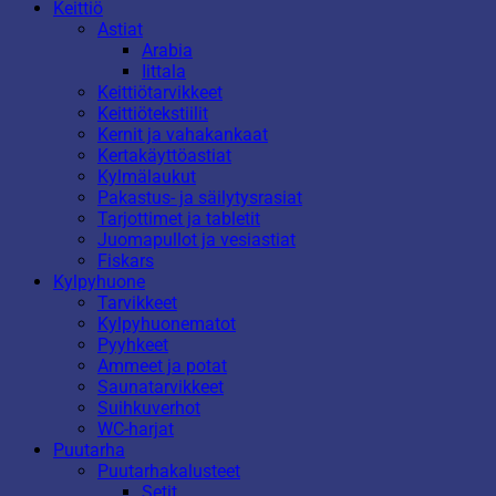
Keittiö
Astiat
Arabia
Iittala
Keittiötarvikkeet
Keittiötekstiilit
Kernit ja vahakankaat
Kertakäyttöastiat
Kylmälaukut
Pakastus- ja säilytysrasiat
Tarjottimet ja tabletit
Juomapullot ja vesiastiat
Fiskars
Kylpyhuone
Tarvikkeet
Kylpyhuonematot
Pyyhkeet
Ammeet ja potat
Saunatarvikkeet
Suihkuverhot
WC-harjat
Puutarha
Puutarhakalusteet
Setit