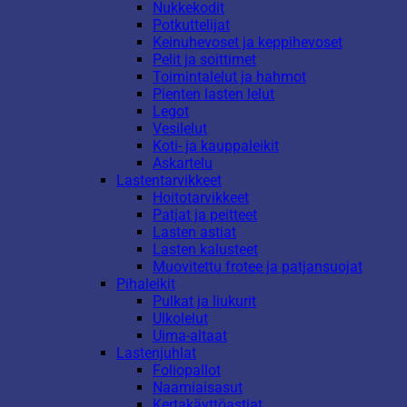
Nukkekodit
Potkuttelijat
Keinuhevoset ja keppihevoset
Pelit ja soittimet
Toimintalelut ja hahmot
Pienten lasten lelut
Legot
Vesilelut
Koti- ja kauppaleikit
Askartelu
Lastentarvikkeet
Hoitotarvikkeet
Patjat ja peitteet
Lasten astiat
Lasten kalusteet
Muovitettu frotee ja patjansuojat
Pihaleikit
Pulkat ja liukurit
Ulkolelut
Uima-altaat
Lastenjuhlat
Foliopallot
Naamiaisasut
Kertakäyttöastiat