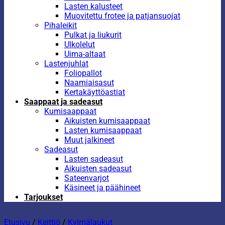
Lasten kalusteet
Muovitettu frotee ja patjansuojat
Pihaleikit
Pulkat ja liukurit
Ulkolelut
Uima-altaat
Lastenjuhlat
Foliopallot
Naamiaisasut
Kertakäyttöastiat
Saappaat ja sadeasut
Kumisaappaat
Aikuisten kumisaappaat
Lasten kumisaappaat
Muut jalkineet
Sadeasut
Lasten sadeasut
Aikuisten sadeasut
Sateenvarjot
Käsineet ja päähineet
Tarjoukset
Etusivu
/
Keittiö
/
Kylmälaukut