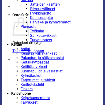
Jätteiden käsittely
Siivousvälineet
Pyykkihuolto
Ostoskori
Kunnossapito
Parveke- ja kynnysmatot
Pienrauta
Työkalut
Sähkötarvikkeet
Turvatuotteet
Ostoskori on tyhjä.
Keittiö
Astiat
Takaisin kauppaan
Kernit ja vahakankaat
Pakastus- ja säilytysrasiat
Kertakäyttöastiat
Keittiötarvikkeet
Juomapullot ja vesiastiat
Kylmälaukut
Tarjottimet ja tabletit
Keittiötekstiilit
Fiskars
Kylpyhuone
Kylpyhuonematot
Tarvikkeet