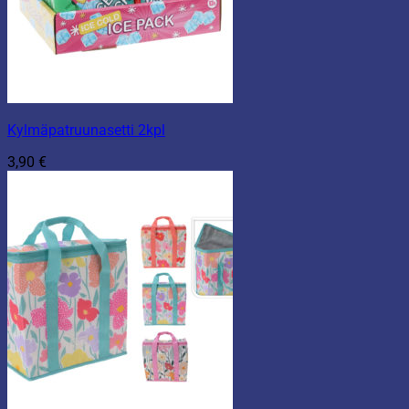
Kylmäpatruunasetti 2kpl
3,90
€