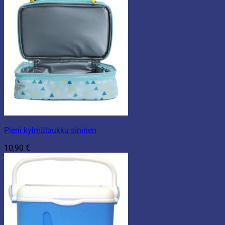
Pieni kylmälaukku sininen
10,90
€