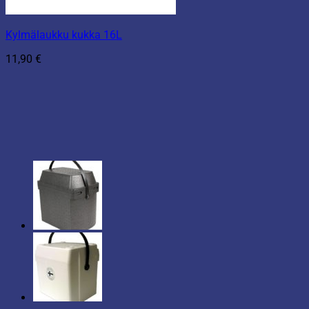
Kylmälaukku kukka 16L
11,90
€