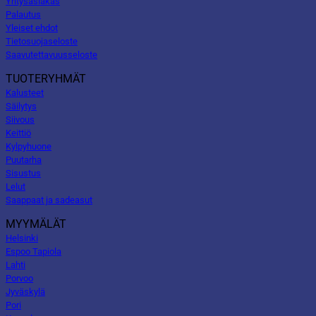
Yritysasiakas
Palautus
Yleiset ehdot
Tietosuojaseloste
Saavutettavuusseloste
TUOTERYHMÄT
Kalusteet
Säilytys
Siivous
Keittiö
Kylpyhuone
Puutarha
Sisustus
Lelut
Saappaat ja sadeasut
MYYMÄLÄT
Helsinki
Espoo Tapiola
Lahti
Porvoo
Jyväskylä
Pori