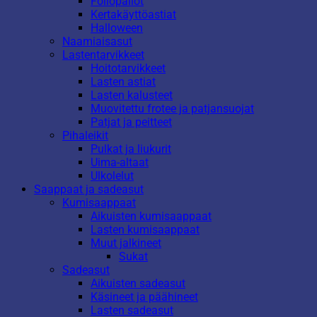
Foliopallot
Kertakäyttöastiat
Halloween
Naamiaisasut
Lastentarvikkeet
Hoitotarvikkeet
Lasten astiat
Lasten kalusteet
Muovitettu frotee ja patjansuojat
Patjat ja peitteet
Pihaleikit
Pulkat ja liukurit
Uima-altaat
Ulkolelut
Saappaat ja sadeasut
Kumisaappaat
Aikuisten kumisaappaat
Lasten kumisaappaat
Muut jalkineet
Sukat
Sadeasut
Aikuisten sadeasut
Käsineet ja päähineet
Lasten sadeasut