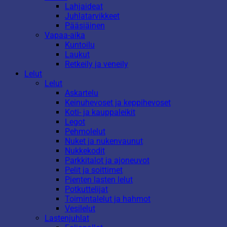
Lahjaideat
Juhlatarvikkeet
Pääsiäinen
Vapaa-aika
Kuntoilu
Laukut
Retkeily ja veneily
Lelut
Lelut
Askartelu
Keinuhevoset ja keppihevoset
Koti- ja kauppaleikit
Legot
Pehmolelut
Nuket ja nukenvaunut
Nukkekodit
Parkkitalot ja ajoneuvot
Pelit ja soittimet
Pienten lasten lelut
Potkuttelijat
Toimintalelut ja hahmot
Vesilelut
Lastenjuhlat