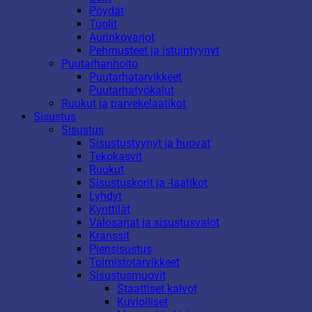
Pöydät
Tuolit
Aurinkovarjot
Pehmusteet ja istuintyynyt
Puutarhanhoito
Puutarhatarvikkeet
Puutarhatyökalut
Ruukut ja parvekelaatikot
Sisustus
Sisustus
Sisustustyynyt ja huovat
Tekokasvit
Ruukut
Sisustuskorit ja -laatikot
Lyhdyt
Kynttilät
Valosarjat ja sisustusvalot
Kranssit
Piensisustus
Toimistotarvikkeet
Sisustusmuovit
Staattiset kalvot
Kuviolliset