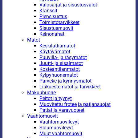
Valosarjat ja sisustusvalot
Kranssit
Piensisustus
Toimistotarvikkeet
Sisustusmuovit
Keinonahat
Matot
Keskilattiamatot
Käytävämatot
Puuvilla- ja räsymatot
Juutti- ja sisalmatot
Kosteantilanmatot
Kylpyhuonematot
Parveke ja kynnysmatot
Liukuestematot ja tarvikkeet
Makuuhuone
Peitot ja tyynyt
Muovitettu frotee ja patjansuojat
Patjat ja varavuoteet
Vaahtomuovit
Vaahtomuovilevyt
Solumuovilevyt
Muut vaahtomuovit