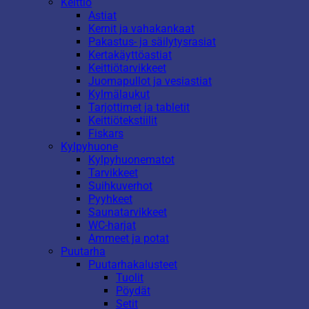
Keittiö
Astiat
Kernit ja vahakankaat
Pakastus- ja säilytysrasiat
Kertakäyttöastiat
Keittiötarvikkeet
Juomapullot ja vesiastiat
Kylmälaukut
Tarjottimet ja tabletit
Keittiötekstiilit
Fiskars
Kylpyhuone
Kylpyhuonematot
Tarvikkeet
Suihkuverhot
Pyyhkeet
Saunatarvikkeet
WC-harjat
Ammeet ja potat
Puutarha
Puutarhakalusteet
Tuolit
Pöydät
Setit