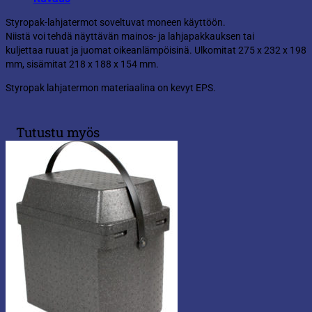
Styropak-lahjatermot soveltuvat moneen käyttöön.
Niistä voi tehdä näyttävän mainos- ja lahjapakkauksen tai
kuljettaa ruuat ja juomat oikeanlämpöisinä. Ulkomitat 275 x 232 x 198
mm, sisämitat 218 x 188 x 154 mm.
Styropak lahjatermon materiaalina on kevyt EPS.
Tutustu myös