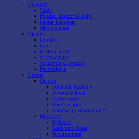
Kalusteet
Tuolit
Pöydät, lipastot ja hyllyt
Lasten kalusteet
Ulkokalusteet
Säilytys
Laatikot
Korit
Kenkätelineet
Vaatesäilytys
Vesiastiat ja ämpärit
Piensäilytys
Siivous
Siivous
Jätteiden käsittely
Siivousvälineet
Pyykkihuolto
Kunnossapito
Parveke- ja kynnysmatot
Pienrauta
Työkalut
Sähkötarvikkeet
Turvatuotteet