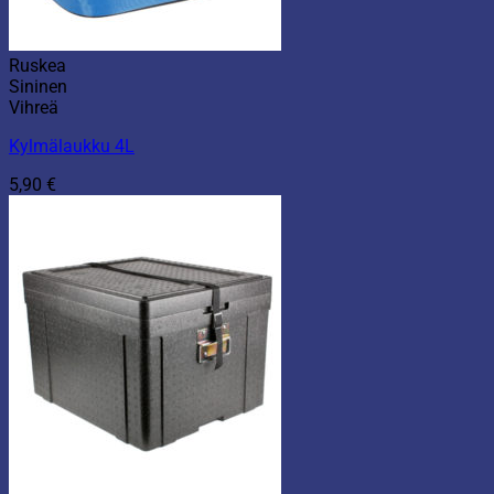
Ruskea
Sininen
Vihreä
Kylmälaukku 4L
5,90
€