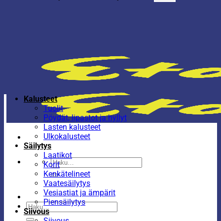
Kalusteet
Tuolit
Pöydät, lipastot ja hyllyt
Lasten kalusteet
Ulkokalusteet
Säilytys
Laatikot
Etsi:
Korit
Kenkätelineet
Vaatesäilytys
Vesiastiat ja ämpärit
Piensäilytys
Etsi:
Siivous
Siivous