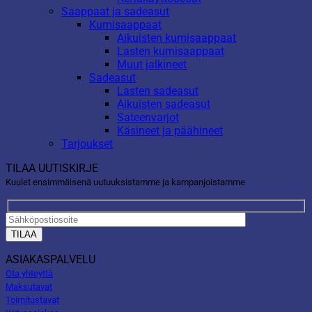
Saappaat ja sadeasut
Kumisaappaat
Aikuisten kumisaappaat
Lasten kumisaappaat
Muut jalkineet
Sadeasut
Lasten sadeasut
Aikuisten sadeasut
Sateenvarjot
Käsineet ja päähineet
Tarjoukset
TILAA UUTISKIRJE
Kuulet ensimmäisenä uutuuksistamme ja kampanjoistamme
ASIAKASPALVELU
Ota yhteyttä
Maksutavat
Toimitustavat