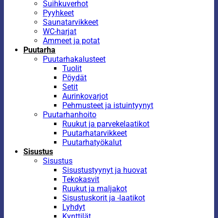
Suihkuverhot
Pyyhkeet
Saunatarvikkeet
WC-harjat
Ammeet ja potat
Puutarha
Puutarhakalusteet
Tuolit
Pöydät
Setit
Aurinkovarjot
Pehmusteet ja istuintyynyt
Puutarhanhoito
Ruukut ja parvekelaatikot
Puutarhatarvikkeet
Puutarhatyökalut
Sisustus
Sisustus
Sisustustyynyt ja huovat
Tekokasvit
Ruukut ja maljakot
Sisustuskorit ja -laatikot
Lyhdyt
Kynttilät