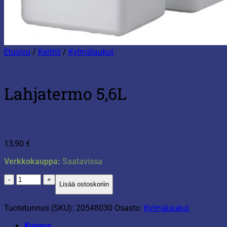
Etusivu
/
Keittiö
/
Kylmälaukut
Lahjatermo 5,6L
13,90
€
Verkkokauppa:
Saatavissa
Lahjatermo
Lisää ostoskoriin
5,6L
määrä
Tuotetunnus (SKU):
20548030
Osasto:
Kylmälaukut
Kuvaus