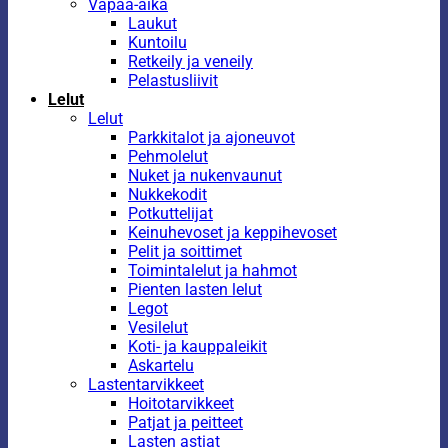
Vapaa-aika
Laukut
Kuntoilu
Retkeily ja veneily
Pelastusliivit
Lelut
Lelut
Parkkitalot ja ajoneuvot
Pehmolelut
Nuket ja nukenvaunut
Nukkekodit
Potkuttelijat
Keinuhevoset ja keppihevoset
Pelit ja soittimet
Toimintalelut ja hahmot
Pienten lasten lelut
Legot
Vesilelut
Koti- ja kauppaleikit
Askartelu
Lastentarvikkeet
Hoitotarvikkeet
Patjat ja peitteet
Lasten astiat