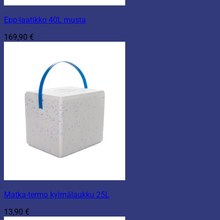
Epp-laatikko 40L musta
169,90
€
Matka-termo kylmälaukku 25L
13,90
€