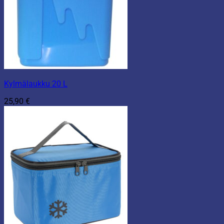
Kylmälaukku 20 L
25,90
€