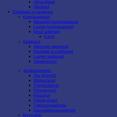
Uima-altaat
Ulkolelut
Saappaat ja sadeasut
Kumisaappaat
Aikuisten kumisaappaat
Lasten kumisaappaat
Muut jalkineet
Sukat
Sadeasut
Aikuisten sadeasut
Käsineet ja päähineet
Lasten sadeasut
Sateenvarjot
Asiakaspalvelu
Ota yhteyttä
Maksutavat
Toimitustavat
Yritysmyynti
Palautus
Yleiset ehdot
Tietosuojaseloste
Saavutettavuusseloste
Myymälät