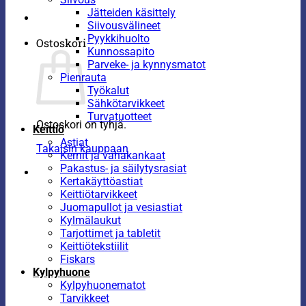
Jätteiden käsittely
Siivousvälineet
Pyykkihuolto
Ostoskori
Kunnossapito
Parveke- ja kynnysmatot
Pienrauta
Työkalut
Sähkötarvikkeet
Turvatuotteet
Ostoskori on tyhjä.
Keittiö
Astiat
Takaisin kauppaan
Kernit ja vahakankaat
Pakastus- ja säilytysrasiat
Kertakäyttöastiat
Keittiötarvikkeet
Juomapullot ja vesiastiat
Kylmälaukut
Tarjottimet ja tabletit
Keittiötekstiilit
Fiskars
Kylpyhuone
Kylpyhuonematot
Tarvikkeet