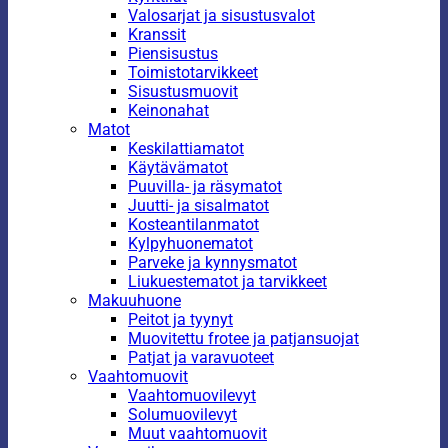
Valosarjat ja sisustusvalot
Kranssit
Piensisustus
Toimistotarvikkeet
Sisustusmuovit
Keinonahat
Matot
Keskilattiamatot
Käytävämatot
Puuvilla- ja räsymatot
Juutti- ja sisalmatot
Kosteantilanmatot
Kylpyhuonematot
Parveke ja kynnysmatot
Liukuestematot ja tarvikkeet
Makuuhuone
Peitot ja tyynyt
Muovitettu frotee ja patjansuojat
Patjat ja varavuoteet
Vaahtomuovit
Vaahtomuovilevyt
Solumuovilevyt
Muut vaahtomuovit