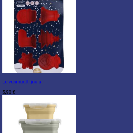
Leivosmuotti joulu
5,90
€