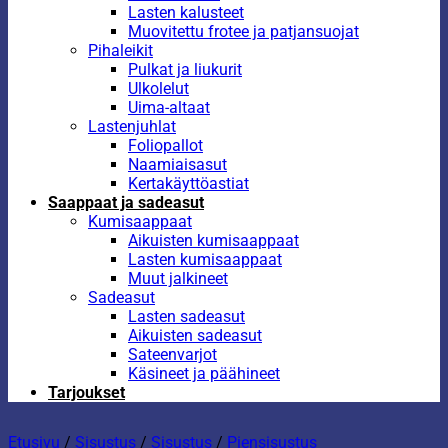
Lasten kalusteet
Muovitettu frotee ja patjansuojat
Pihaleikit
Pulkat ja liukurit
Ulkolelut
Uima-altaat
Lastenjuhlat
Foliopallot
Naamiaisasut
Kertakäyttöastiat
Saappaat ja sadeasut
Kumisaappaat
Aikuisten kumisaappaat
Lasten kumisaappaat
Muut jalkineet
Sadeasut
Lasten sadeasut
Aikuisten sadeasut
Sateenvarjot
Käsineet ja päähineet
Tarjoukset
Etusivu
/
Sisustus
/
Sisustus
/
Piensisustus