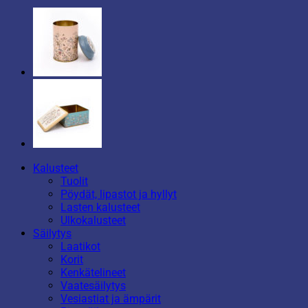
Kalusteet
Tuolit
Pöydät, lipastot ja hyllyt
Lasten kalusteet
Ulkokalusteet
Säilytys
Laatikot
Korit
Kenkätelineet
Vaatesäilytys
Vesiastiat ja ämpärit