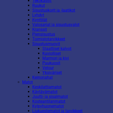
Tekokasvit
Ruukut
Sisustuskorit ja -laatikot
Lyhdyt
Kynttilät
Valosarjat ja sisustusvalot
Kranssit
Piensisustus
Toimistotarvikkeet
Sisustusmuovit
Staattiset kalvot
Kuviolliset
Marmori ja kivi
Puukuosit
Velour
Yksiväriset
Keinonahat
Matot
Keskilattiamatot
Käytävämatot
Juutti- ja sisalmatot
Kosteantilanmatot
Kylpyhuonematot
Liukuestematot ja tarvikkeet