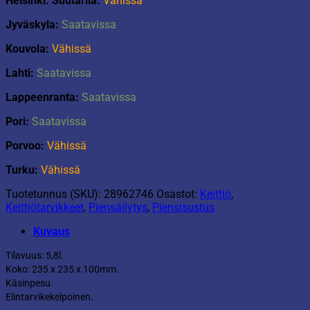
Helsinki: Suutarila:
Vähissä
Jyväskyla:
Saatavissa
Kouvola:
Vähissä
Lahti:
Saatavissa
Lappeenranta:
Saatavissa
Pori:
Saatavissa
Porvoo:
Vähissä
Turku:
Vähissä
Tuotetunnus (SKU):
28962746
Osastot:
Keittiö
,
Keittiötarvikkeet
,
Piensäilytys
,
Piensisustus
Kuvaus
Tilavuus: 5,8l.
Koko: 235 x 235 x 100mm.
Käsinpesu.
Elintarvikekelpoinen.