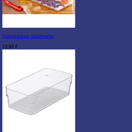
Säilytysrasia raastimella
12,90
€