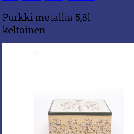
Purkki metallia 5,8l
keltainen