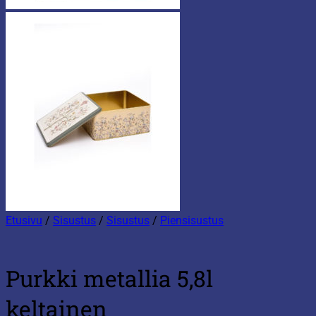
Etusivu
/
Sisustus
/
Sisustus
/
Piensisustus
Purkki metallia 5,8l
keltainen