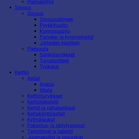
Piensäilytys
Siivous
Siivous
Siivousvälineet
Pyykkihuolto
Kunnossapito
Parveke- ja kynnysmatot
Jätteiden käsittely
Pienrauta
Sähkötarvikkeet
Turvatuotteet
Työkalut
Keittiö
Astiat
Arabia
Iittala
Keittiötarvikkeet
Keittiötekstiilit
Kernit ja vahakankaat
Kertakäyttöastiat
Kylmälaukut
Pakastus- ja säilytysrasiat
Tarjottimet ja tabletit
Juomapullot ja vesiastiat