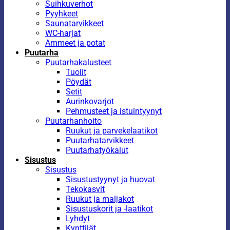
Suihkuverhot
Pyyhkeet
Saunatarvikkeet
WC-harjat
Ammeet ja potat
Puutarha
Puutarhakalusteet
Tuolit
Pöydät
Setit
Aurinkovarjot
Pehmusteet ja istuintyynyt
Puutarhanhoito
Ruukut ja parvekelaatikot
Puutarhatarvikkeet
Puutarhatyökalut
Sisustus
Sisustus
Sisustustyynyt ja huovat
Tekokasvit
Ruukut ja maljakot
Sisustuskorit ja -laatikot
Lyhdyt
Kynttilät