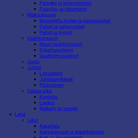
Parveke ja kynnysmatot
Puuvilla- ja räsymatot
Makuuhuone
Muovitettu frotee ja patjansuojat
Patjat ja varavuoteet
Peitot ja tyynyt
Vaahtomuovit
Muut vaahtomuovit
Solumuovilevyt
Vaahtomuovilevyt
Joulu
Juhlat
Lahjaideat
Juhlatarvikkeet
Pääsiäinen
Vapaa-aika
Kuntoilu
Laukut
Retkeily ja veneily
Lelut
Lelut
Askartelu
Keinuhevoset ja keppihevoset
Koti- ja kauppaleikit