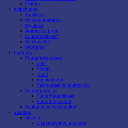
Fiskars
Kylpyhuone
Tarvikkeet
Kylpyhuonematot
Pyyhkeet
Ammeet ja potat
Saunatarvikkeet
Suihkuverhot
WC-harjat
Puutarha
Puutarhakalusteet
Setit
Pöydät
Tuolit
Aurinkovarjot
Pehmusteet ja istuintyynyt
Puutarhanhoito
Puutarhatarvikkeet
Puutarhatyökalut
Ruukut ja parvekelaatikot
Sisustus
Sisustus
Sisustustyynyt ja huovat