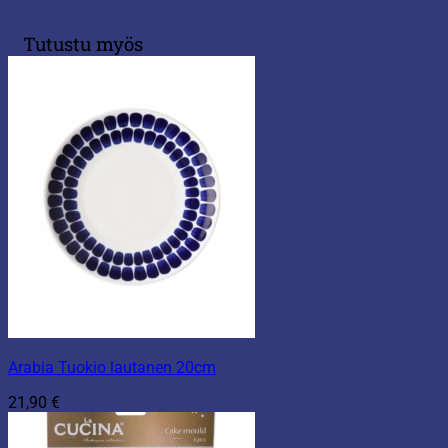
Tutustu myös
Arabia Tuokio lautanen 20cm
21,90
€