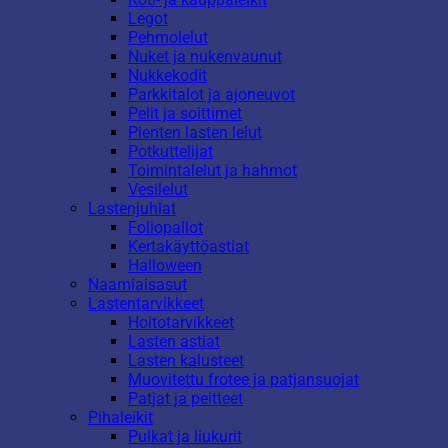
Legot
Pehmolelut
Nuket ja nukenvaunut
Nukkekodit
Parkkitalot ja ajoneuvot
Pelit ja soittimet
Pienten lasten lelut
Potkuttelijat
Toimintalelut ja hahmot
Vesilelut
Lastenjuhlat
Foliopallot
Kertakäyttöastiat
Halloween
Naamiaisasut
Lastentarvikkeet
Hoitotarvikkeet
Lasten astiat
Lasten kalusteet
Muovitettu frotee ja patjansuojat
Patjat ja peitteet
Pihaleikit
Pulkat ja liukurit