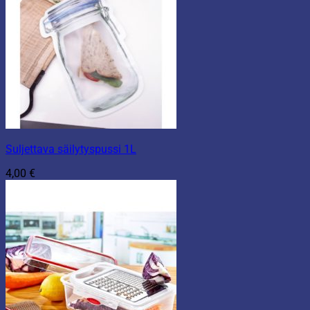
Suljettava säilytyspussi 1L
4,00
€