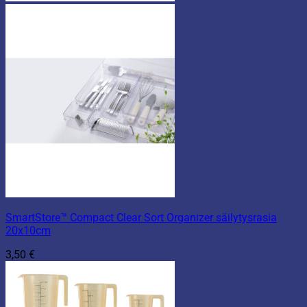
SmartStore™ Compact Clear Sort Organizer säilytysrasia
20x10cm
3,50
€