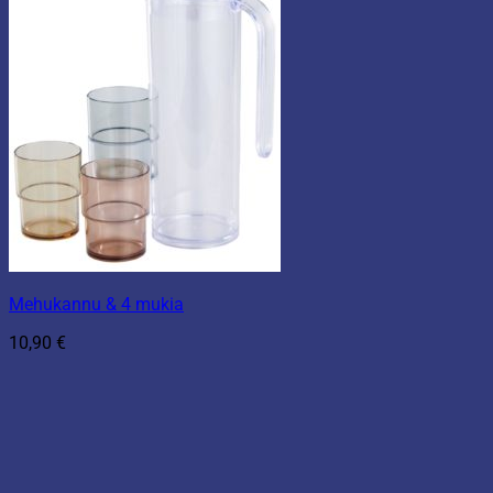
Mehukannu & 4 mukia
10,90
€