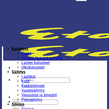
Kalusteet
Tuolit
Pöydät, lipastot ja hyllyt
Lasten kalusteet
Ulkokalusteet
Säilytys
Laatikot
Etsi:
Korit
Kenkätelineet
Vaatesäilytys
Vesiastiat ja ämpärit
Piensäilytys
Etsi:
Siivous
Siivous