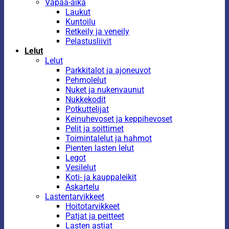
Vapaa-aika
Laukut
Kuntoilu
Retkeily ja veneily
Pelastusliivit
Lelut
Lelut
Parkkitalot ja ajoneuvot
Pehmolelut
Nuket ja nukenvaunut
Nukkekodit
Potkuttelijat
Keinuhevoset ja keppihevoset
Pelit ja soittimet
Toimintalelut ja hahmot
Pienten lasten lelut
Legot
Vesilelut
Koti- ja kauppaleikit
Askartelu
Lastentarvikkeet
Hoitotarvikkeet
Patjat ja peitteet
Lasten astiat