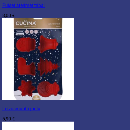
Puiset aterimet tribal
8,00
€
Leivosmuotti joulu
5,90
€