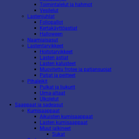
Toimintalelut ja hahmot
Vesilelut
Lastenjuhlat
Foliopallot
Kertakäyttöastiat
Halloween
Naamiaisasut
Lastentarvikkeet
Hoitotarvikkeet
Lasten astiat
Lasten kalusteet
Muovitettu frotee ja patjansuojat
Patjat ja peitteet
Pihaleikit
Pulkat ja liukurit
Uima-altaat
Ulkolelut
Saappaat ja sadeasut
Kumisaappaat
Aikuisten kumisaappaat
Lasten kumisaappaat
Muut jalkineet
Sukat