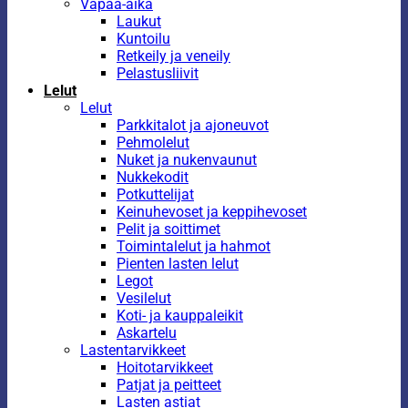
Vapaa-aika
Laukut
Kuntoilu
Retkeily ja veneily
Pelastusliivit
Lelut
Lelut
Parkkitalot ja ajoneuvot
Pehmolelut
Nuket ja nukenvaunut
Nukkekodit
Potkuttelijat
Keinuhevoset ja keppihevoset
Pelit ja soittimet
Toimintalelut ja hahmot
Pienten lasten lelut
Legot
Vesilelut
Koti- ja kauppaleikit
Askartelu
Lastentarvikkeet
Hoitotarvikkeet
Patjat ja peitteet
Lasten astiat