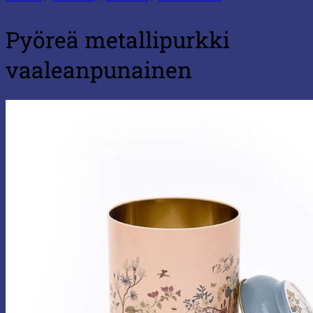
Pyöreä metallipurkki
vaaleanpunainen