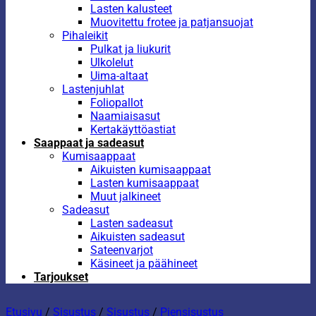
Lasten kalusteet
Muovitettu frotee ja patjansuojat
Pihaleikit
Pulkat ja liukurit
Ulkolelut
Uima-altaat
Lastenjuhlat
Foliopallot
Naamiaisasut
Kertakäyttöastiat
Saappaat ja sadeasut
Kumisaappaat
Aikuisten kumisaappaat
Lasten kumisaappaat
Muut jalkineet
Sadeasut
Lasten sadeasut
Aikuisten sadeasut
Sateenvarjot
Käsineet ja päähineet
Tarjoukset
Etusivu
/
Sisustus
/
Sisustus
/
Piensisustus