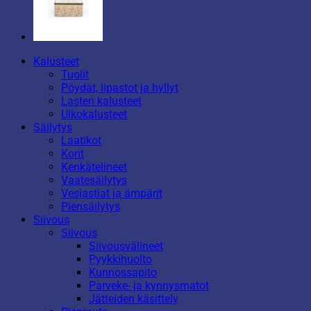
Kalusteet
Tuolit
Pöydät, lipastot ja hyllyt
Lasten kalusteet
Ulkokalusteet
Säilytys
Laatikot
Korit
Kenkätelineet
Vaatesäilytys
Vesiastiat ja ämpärit
Piensäilytys
Siivous
Siivous
Siivousvälineet
Pyykkihuolto
Kunnossapito
Parveke- ja kynnysmatot
Jätteiden käsittely