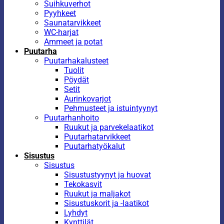
Suihkuverhot
Pyyhkeet
Saunatarvikkeet
WC-harjat
Ammeet ja potat
Puutarha
Puutarhakalusteet
Tuolit
Pöydät
Setit
Aurinkovarjot
Pehmusteet ja istuintyynyt
Puutarhanhoito
Ruukut ja parvekelaatikot
Puutarhatarvikkeet
Puutarhatyökalut
Sisustus
Sisustus
Sisustustyynyt ja huovat
Tekokasvit
Ruukut ja maljakot
Sisustuskorit ja -laatikot
Lyhdyt
Kynttilät