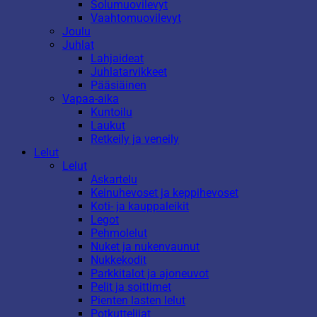
Solumuovilevyt
Vaahtomuovilevyt
Joulu
Juhlat
Lahjaideat
Juhlatarvikkeet
Pääsiäinen
Vapaa-aika
Kuntoilu
Laukut
Retkeily ja veneily
Lelut
Lelut
Askartelu
Keinuhevoset ja keppihevoset
Koti- ja kauppaleikit
Legot
Pehmolelut
Nuket ja nukenvaunut
Nukkekodit
Parkkitalot ja ajoneuvot
Pelit ja soittimet
Pienten lasten lelut
Potkuttelijat