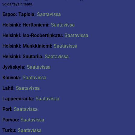
voida täysin taata.
Espoo: Tapiola:
Saatavissa
Helsinki: Herttoniemi:
Saatavissa
Helsinki: Iso-Roobertinkatu:
Saatavissa
Helsinki: Munkkiniemi:
Saatavissa
Helsinki: Suutarila:
Saatavissa
Jyväskyla:
Saatavissa
Kouvola:
Saatavissa
Lahti:
Saatavissa
Lappeenranta:
Saatavissa
Pori:
Saatavissa
Porvoo:
Saatavissa
Turku:
Saatavissa