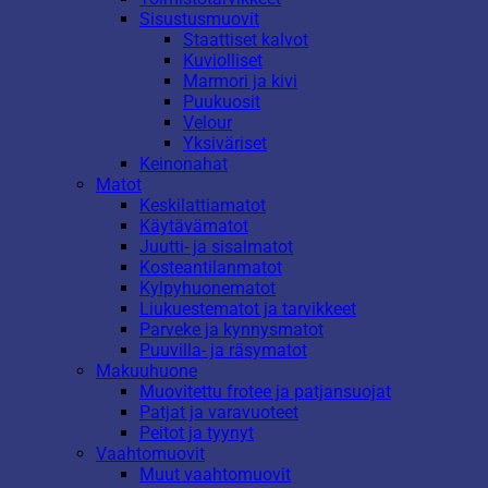
Sisustusmuovit
Staattiset kalvot
Kuviolliset
Marmori ja kivi
Puukuosit
Velour
Yksiväriset
Keinonahat
Matot
Keskilattiamatot
Käytävämatot
Juutti- ja sisalmatot
Kosteantilanmatot
Kylpyhuonematot
Liukuestematot ja tarvikkeet
Parveke ja kynnysmatot
Puuvilla- ja räsymatot
Makuuhuone
Muovitettu frotee ja patjansuojat
Patjat ja varavuoteet
Peitot ja tyynyt
Vaahtomuovit
Muut vaahtomuovit