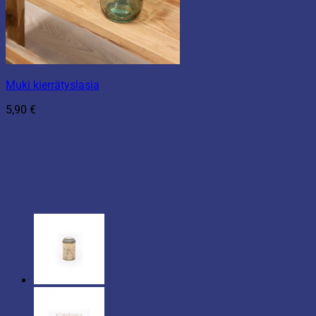
Muki kierrätyslasia
5,90
€