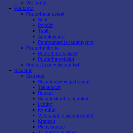
WC-harjat
Puutarha
Puutarhakalusteet
Setit
Pöydät
Tuolit
Aurinkovarjot
Pehmusteet ja istuintyynyt
Puutarhanhoito
Puutarhatarvikkeet
Puutarhatyökalut
Ruukut ja parvekelaatikot
Sisustus
Sisustus
Sisustustyynyt ja huovat
Tekokasvit
Ruukut
Sisustuskorit ja -laatikot
Lyhdyt
Kynttilät
Valosarjat ja sisustusvalot
Kranssit
Piensisustus
Toimistotarvikkeet