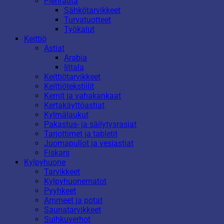
Pienrauta
Sähkötarvikkeet
Turvatuotteet
Työkalut
Keittiö
Astiat
Arabia
Iittala
Keittiötarvikkeet
Keittiötekstiilit
Kernit ja vahakankaat
Kertakäyttöastiat
Kylmälaukut
Pakastus- ja säilytysrasiat
Tarjottimet ja tabletit
Juomapullot ja vesiastiat
Fiskars
Kylpyhuone
Tarvikkeet
Kylpyhuonematot
Pyyhkeet
Ammeet ja potat
Saunatarvikkeet
Suihkuverhot