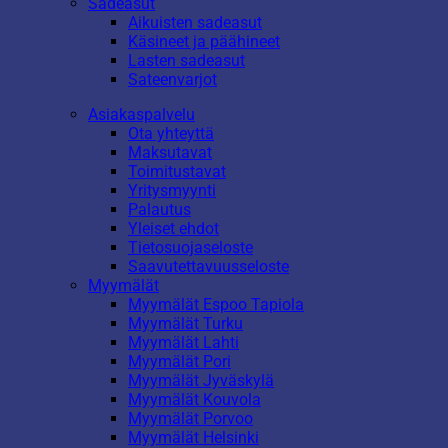
Sadeasut
Aikuisten sadeasut
Käsineet ja päähineet
Lasten sadeasut
Sateenvarjot
Asiakaspalvelu
Ota yhteyttä
Maksutavat
Toimitustavat
Yritysmyynti
Palautus
Yleiset ehdot
Tietosuojaseloste
Saavutettavuusseloste
Myymälät
Myymälät Espoo Tapiola
Myymälät Turku
Myymälät Lahti
Myymälät Pori
Myymälät Jyväskylä
Myymälät Kouvola
Myymälät Porvoo
Myymälät Helsinki