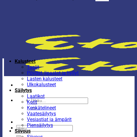
Kalusteet
Tuolit
Pöydät, lipastot ja hyllyt
Lasten kalusteet
Ulkokalusteet
Säilytys
Laatikot
Etsi:
Korit
Kenkätelineet
Vaatesäilytys
Vesiastiat ja ämpärit
Piensäilytys
Etsi:
Siivous
Siivous