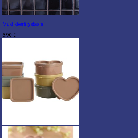
Muki kierrätyslasia
5,90
€