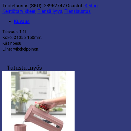
Tuotetunnus (SKU):
28962747
Osastot:
Keittiö
,
Keittiötarvikkeet
,
Piensäilytys
,
Piensisustus
Kuvaus
Tilavuus: 1,1l
Koko: Ø105 x 150mm.
Käsinpesu.
Elintarvikekelpoinen.
Tutustu myös