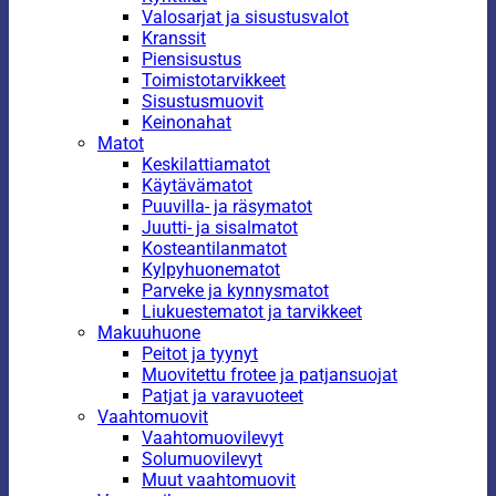
Valosarjat ja sisustusvalot
Kranssit
Piensisustus
Toimistotarvikkeet
Sisustusmuovit
Keinonahat
Matot
Keskilattiamatot
Käytävämatot
Puuvilla- ja räsymatot
Juutti- ja sisalmatot
Kosteantilanmatot
Kylpyhuonematot
Parveke ja kynnysmatot
Liukuestematot ja tarvikkeet
Makuuhuone
Peitot ja tyynyt
Muovitettu frotee ja patjansuojat
Patjat ja varavuoteet
Vaahtomuovit
Vaahtomuovilevyt
Solumuovilevyt
Muut vaahtomuovit