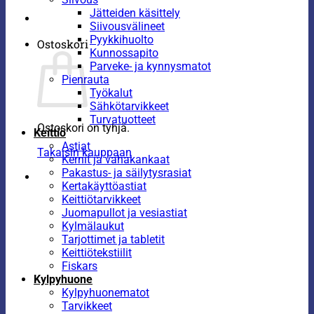
Jätteiden käsittely
Siivousvälineet
Pyykkihuolto
Ostoskori
Kunnossapito
Parveke- ja kynnysmatot
Pienrauta
Työkalut
Sähkötarvikkeet
Turvatuotteet
Ostoskori on tyhjä.
Keittiö
Astiat
Takaisin kauppaan
Kernit ja vahakankaat
Pakastus- ja säilytysrasiat
Kertakäyttöastiat
Keittiötarvikkeet
Juomapullot ja vesiastiat
Kylmälaukut
Tarjottimet ja tabletit
Keittiötekstiilit
Fiskars
Kylpyhuone
Kylpyhuonematot
Tarvikkeet