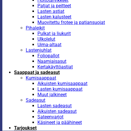
Hoitotarvikkeet
Patjat ja peitteet
Lasten astiat
Lasten kalusteet
Muovitettu frotee ja patjansuojat
Pihaleikit
Pulkat ja liukurit
Ulkolelut
Uima-altaat
Lastenjuhlat
Foliopallot
Naamiaisasut
Kertakäyttöastiat
Saappaat ja sadeasut
Kumisaappaat
Aikuisten kumisaappaat
Lasten kumisaappaat
Muut jalkineet
Sadeasut
Lasten sadeasut
Aikuisten sadeasut
Sateenvarjot
Käsineet ja päähineet
Tarjoukset