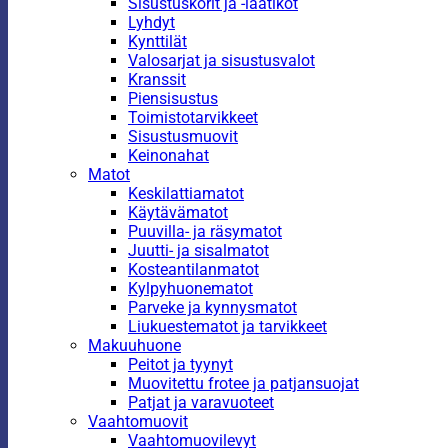
Sisustuskorit ja -laatikot
Lyhdyt
Kynttilät
Valosarjat ja sisustusvalot
Kranssit
Piensisustus
Toimistotarvikkeet
Sisustusmuovit
Keinonahat
Matot
Keskilattiamatot
Käytävämatot
Puuvilla- ja räsymatot
Juutti- ja sisalmatot
Kosteantilanmatot
Kylpyhuonematot
Parveke ja kynnysmatot
Liukuestematot ja tarvikkeet
Makuuhuone
Peitot ja tyynyt
Muovitettu frotee ja patjansuojat
Patjat ja varavuoteet
Vaahtomuovit
Vaahtomuovilevyt