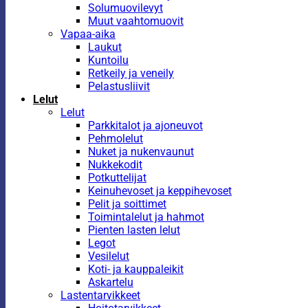
Solumuovilevyt
Muut vaahtomuovit
Vapaa-aika
Laukut
Kuntoilu
Retkeily ja veneily
Pelastusliivit
Lelut
Lelut
Parkkitalot ja ajoneuvot
Pehmolelut
Nuket ja nukenvaunut
Nukkekodit
Potkuttelijat
Keinuhevoset ja keppihevoset
Pelit ja soittimet
Toimintalelut ja hahmot
Pienten lasten lelut
Legot
Vesilelut
Koti- ja kauppaleikit
Askartelu
Lastentarvikkeet