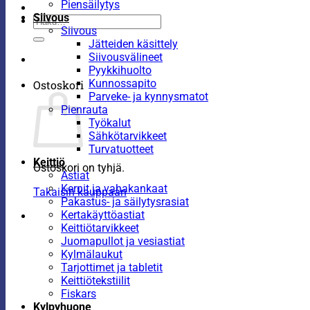
Piensäilytys
Siivous
Etsi:
Siivous
Jätteiden käsittely
Siivousvälineet
Pyykkihuolto
Kunnossapito
Ostoskori
Parveke- ja kynnysmatot
Pienrauta
Työkalut
Sähkötarvikkeet
Turvatuotteet
Keittiö
Ostoskori on tyhjä.
Astiat
Kernit ja vahakankaat
Takaisin kauppaan
Pakastus- ja säilytysrasiat
Kertakäyttöastiat
Keittiötarvikkeet
Juomapullot ja vesiastiat
Kylmälaukut
Tarjottimet ja tabletit
Keittiötekstiilit
Fiskars
Kylpyhuone