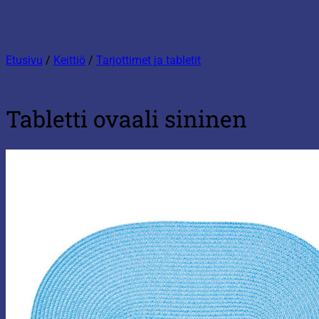
Etusivu
/
Keittiö
/
Tarjottimet ja tabletit
Tabletti ovaali sininen