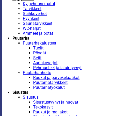
Kylpyhuonematot
Tarvikkeet
Suihkuverhot
Pyyhkeet
Saunatarvikkeet
WC-harjat
Ammeet ja potat
Puutarha
Puutarhakalusteet
Tuolit
Pöydät
Setit
Aurinkovarjot
Pehmusteet ja istuintyynyt
Puutarhanhoito
Ruukut ja parvekelaatikot
Puutarhatarvikkeet
Puutarhatyökalut
Sisustus
Sisustus
Sisustustyynyt ja huovat
Tekokasvit
Ruukut ja maljakot