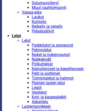
Solumuovilevyt
Muut vaahtomuovit
Vapaa-aika
Laukut
Kuntoilu
Retkeily ja veneily
Pelastusliivit
Lelut
Lelut
Parkkitalot ja ajoneuvot
Pehmolelut
Nuket ja nukenvaunut
Nukkekodit
Potkuttelijat
Keinuhevoset ja keppihevoset
Pelit ja soittimet
Toimintalelut ja hahmot
Pienten lasten lelut
Legot
Vesilelut
Koti- ja kauppaleikit
Askartelu
Lastentarvikkeet