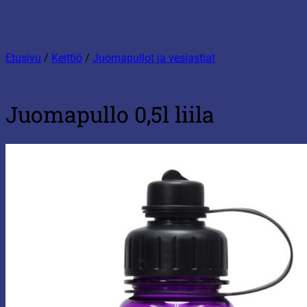
Etusivu
/
Keittiö
/
Juomapullot ja vesiastiat
Juomapullo 0,5l liila