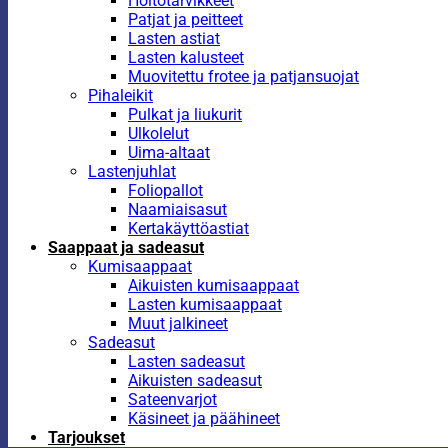
Hoitotarvikkeet
Patjat ja peitteet
Lasten astiat
Lasten kalusteet
Muovitettu frotee ja patjansuojat
Pihaleikit
Pulkat ja liukurit
Ulkolelut
Uima-altaat
Lastenjuhlat
Foliopallot
Naamiaisasut
Kertakäyttöastiat
Saappaat ja sadeasut
Kumisaappaat
Aikuisten kumisaappaat
Lasten kumisaappaat
Muut jalkineet
Sadeasut
Lasten sadeasut
Aikuisten sadeasut
Sateenvarjot
Käsineet ja päähineet
Tarjoukset