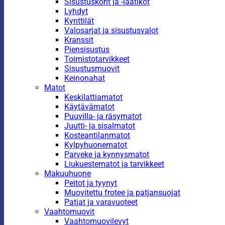
Sisustuskorit ja -laatikot
Lyhdyt
Kynttilät
Valosarjat ja sisustusvalot
Kranssit
Piensisustus
Toimistotarvikkeet
Sisustusmuovit
Keinonahat
Matot
Keskilattiamatot
Käytävämatot
Puuvilla- ja räsymatot
Juutti- ja sisalmatot
Kosteantilanmatot
Kylpyhuonematot
Parveke ja kynnysmatot
Liukuestematot ja tarvikkeet
Makuuhuone
Peitot ja tyynyt
Muovitettu frotee ja patjansuojat
Patjat ja varavuoteet
Vaahtomuovit
Vaahtomuovilevyt