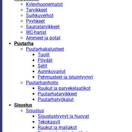
Kylpyhuonematot
Tarvikkeet
Suihkuverhot
Pyyhkeet
Saunatarvikkeet
WC-harjat
Ammeet ja potat
Puutarha
Puutarhakalusteet
Tuolit
Pöydät
Setit
Aurinkovarjot
Pehmusteet ja istuintyynyt
Puutarhanhoito
Ruukut ja parvekelaatikot
Puutarhatarvikkeet
Puutarhatyökalut
Sisustus
Sisustus
Sisustustyynyt ja huovat
Tekokasvit
Ruukut ja maljakot