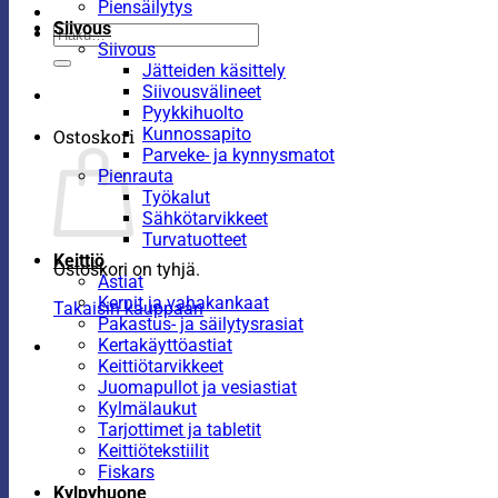
Piensäilytys
Siivous
Etsi:
Siivous
Jätteiden käsittely
Siivousvälineet
Pyykkihuolto
Kunnossapito
Ostoskori
Parveke- ja kynnysmatot
Pienrauta
Työkalut
Sähkötarvikkeet
Turvatuotteet
Keittiö
Ostoskori on tyhjä.
Astiat
Kernit ja vahakankaat
Takaisin kauppaan
Pakastus- ja säilytysrasiat
Kertakäyttöastiat
Keittiötarvikkeet
Juomapullot ja vesiastiat
Kylmälaukut
Tarjottimet ja tabletit
Keittiötekstiilit
Fiskars
Kylpyhuone