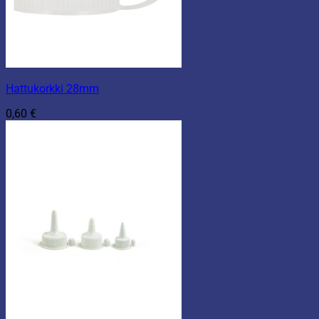
Hattukorkki 28mm
0,60
€