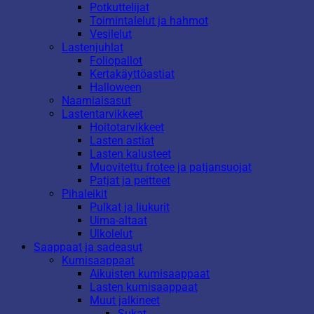
Potkuttelijat
Toimintalelut ja hahmot
Vesilelut
Lastenjuhlat
Foliopallot
Kertakäyttöastiat
Halloween
Naamiaisasut
Lastentarvikkeet
Hoitotarvikkeet
Lasten astiat
Lasten kalusteet
Muovitettu frotee ja patjansuojat
Patjat ja peitteet
Pihaleikit
Pulkat ja liukurit
Uima-altaat
Ulkolelut
Saappaat ja sadeasut
Kumisaappaat
Aikuisten kumisaappaat
Lasten kumisaappaat
Muut jalkineet
Sukat