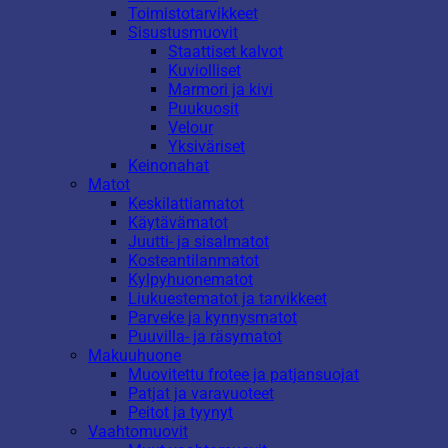
Toimistotarvikkeet
Sisustusmuovit
Staattiset kalvot
Kuviolliset
Marmori ja kivi
Puukuosit
Velour
Yksiväriset
Keinonahat
Matot
Keskilattiamatot
Käytävämatot
Juutti- ja sisalmatot
Kosteantilanmatot
Kylpyhuonematot
Liukuestematot ja tarvikkeet
Parveke ja kynnysmatot
Puuvilla- ja räsymatot
Makuuhuone
Muovitettu frotee ja patjansuojat
Patjat ja varavuoteet
Peitot ja tyynyt
Vaahtomuovit