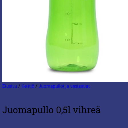
Etusivu
/
Keittiö
/
Juomapullot ja vesiastiat
Juomapullo 0,5l vihreä