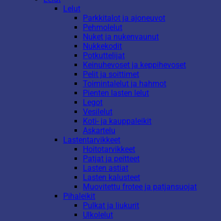
Lelut
Parkkitalot ja ajoneuvot
Pehmolelut
Nuket ja nukenvaunut
Nukkekodit
Potkuttelijat
Keinuhevoset ja keppihevoset
Pelit ja soittimet
Toimintalelut ja hahmot
Pienten lasten lelut
Legot
Vesilelut
Koti- ja kauppaleikit
Askartelu
Lastentarvikkeet
Hoitotarvikkeet
Patjat ja peitteet
Lasten astiat
Lasten kalusteet
Muovitettu frotee ja patjansuojat
Pihaleikit
Pulkat ja liukurit
Ulkolelut