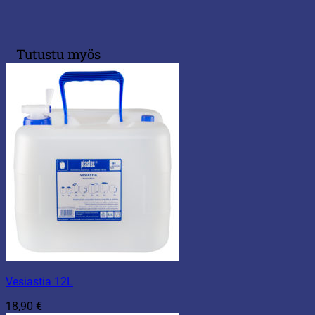
Tutustu myös
Vesiastia 12L
18,90
€