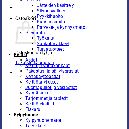
Jätteiden käsittely
Siivousvälineet
Pyykkihuolto
Ostoskori
Kunnossapito
Parveke- ja kynnysmatot
Pienrauta
Työkalut
Sähkötarvikkeet
Turvatuotteet
Ostoskori on tyhjä.
Keittiö
Astiat
Takaisin kauppaan
Kernit ja vahakankaat
Pakastus- ja säilytysrasiat
Kertakäyttöastiat
Keittiötarvikkeet
Juomapullot ja vesiastiat
Kylmälaukut
Tarjottimet ja tabletit
Keittiötekstiilit
Fiskars
Kylpyhuone
Kylpyhuonematot
Tarvikkeet