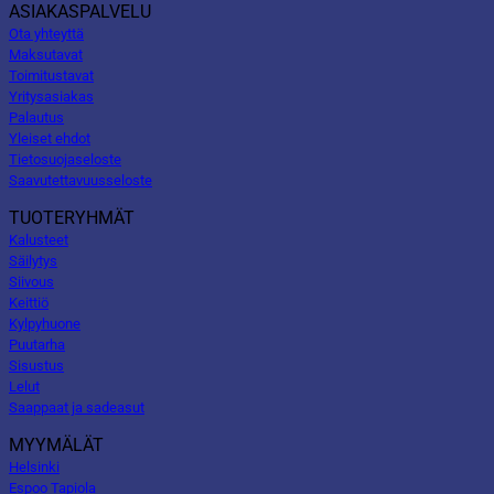
ASIAKASPALVELU
Ota yhteyttä
Maksutavat
Toimitustavat
Yritysasiakas
Palautus
Yleiset ehdot
Tietosuojaseloste
Saavutettavuusseloste
TUOTERYHMÄT
Kalusteet
Säilytys
Siivous
Keittiö
Kylpyhuone
Puutarha
Sisustus
Lelut
Saappaat ja sadeasut
MYYMÄLÄT
Helsinki
Espoo Tapiola