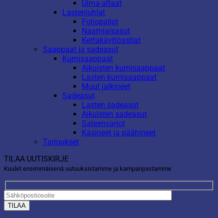
Uima-altaat
Lastenjuhlat
Foliopallot
Naamiaisasut
Kertakäyttöastiat
Saappaat ja sadeasut
Kumisaappaat
Aikuisten kumisaappaat
Lasten kumisaappaat
Muut jalkineet
Sadeasut
Lasten sadeasut
Aikuisten sadeasut
Sateenvarjot
Käsineet ja päähineet
Tarjoukset
TILAA UUTISKIRJE
Kuulet ensimmäisenä uutuuksistamme ja kampanjoistamme