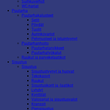
Suihkuverhot
WC-harjat
Puutarha
Puutarhakalusteet
Setit
Pöydät
Tuolit
Aurinkovarjot
Pehmusteet ja istuintyynyt
Puutarhanhoito
Puutarhatarvikkeet
Puutarhatyökalut
Ruukut ja parvekelaatikot
Sisustus
Sisustus
Sisustustyynyt ja huovat
Tekokasvit
Ruukut
Sisustuskorit ja -laatikot
Lyhdyt
Kynttilät
Valosarjat ja sisustusvalot
Kranssit
Piensisustus