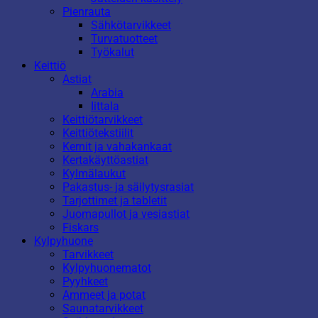
Pienrauta
Sähkötarvikkeet
Turvatuotteet
Työkalut
Keittiö
Astiat
Arabia
Iittala
Keittiötarvikkeet
Keittiötekstiilit
Kernit ja vahakankaat
Kertakäyttöastiat
Kylmälaukut
Pakastus- ja säilytysrasiat
Tarjottimet ja tabletit
Juomapullot ja vesiastiat
Fiskars
Kylpyhuone
Tarvikkeet
Kylpyhuonematot
Pyyhkeet
Ammeet ja potat
Saunatarvikkeet