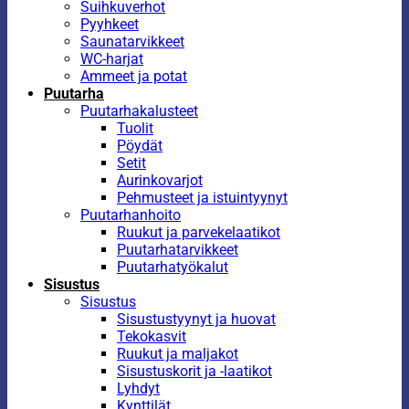
Suihkuverhot
Pyyhkeet
Saunatarvikkeet
WC-harjat
Ammeet ja potat
Puutarha
Puutarhakalusteet
Tuolit
Pöydät
Setit
Aurinkovarjot
Pehmusteet ja istuintyynyt
Puutarhanhoito
Ruukut ja parvekelaatikot
Puutarhatarvikkeet
Puutarhatyökalut
Sisustus
Sisustus
Sisustustyynyt ja huovat
Tekokasvit
Ruukut ja maljakot
Sisustuskorit ja -laatikot
Lyhdyt
Kynttilät