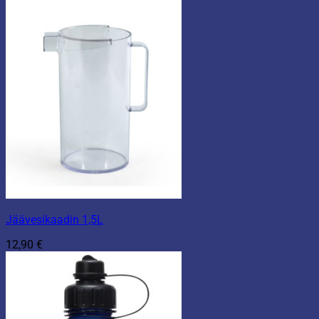
Jäävesikaadin 1,5L
12,90
€