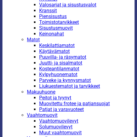
Valosarjat ja sisustusvalot
Kranssit
Piensisustus
Toimistotarvikkeet
Sisustusmuovit
Keinonahat
Matot
Keskilattiamatot
Käytävämatot
Puuvilla- ja räsymatot
Juutti- ja sisalmatot
Kosteantilanmatot
Kylpyhuonematot
Parveke ja kynnysmatot
Liukuestematot ja tarvikkeet
Makuuhuone
Peitot ja tyynyt
Muovitettu frotee ja patjansuojat
Patjat ja varavuoteet
Vaahtomuovit
Vaahtomuovilevyt
Solumuovilevyt
Muut vaahtomuovit