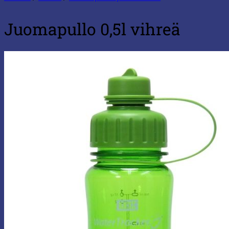
Juomapullo 0,5l vihreä