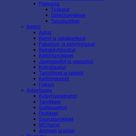
Pienrauta
Työkalut
Sähkötarvikkeet
Turvatuotteet
Keittiö
Astiat
Kernit ja vahakankaat
Pakastus- ja säilytysrasiat
Kertakäyttöastiat
Keittiötarvikkeet
Juomapullot ja vesiastiat
Kylmälaukut
Tarjottimet ja tabletit
Keittiötekstiilit
Fiskars
Kylpyhuone
Kylpyhuonematot
Tarvikkeet
Suihkuverhot
Pyyhkeet
Saunatarvikkeet
WC-harjat
Ammeet ja potat