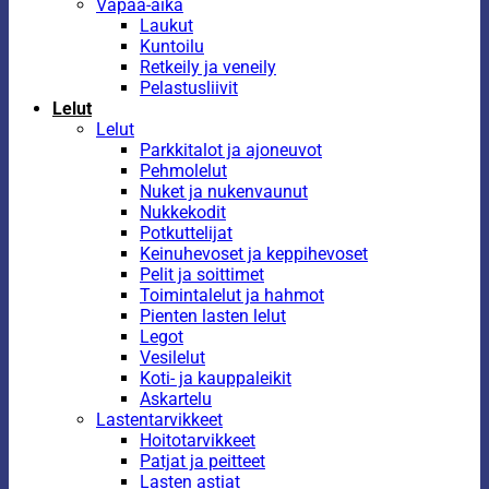
Vapaa-aika
Laukut
Kuntoilu
Retkeily ja veneily
Pelastusliivit
Lelut
Lelut
Parkkitalot ja ajoneuvot
Pehmolelut
Nuket ja nukenvaunut
Nukkekodit
Potkuttelijat
Keinuhevoset ja keppihevoset
Pelit ja soittimet
Toimintalelut ja hahmot
Pienten lasten lelut
Legot
Vesilelut
Koti- ja kauppaleikit
Askartelu
Lastentarvikkeet
Hoitotarvikkeet
Patjat ja peitteet
Lasten astiat