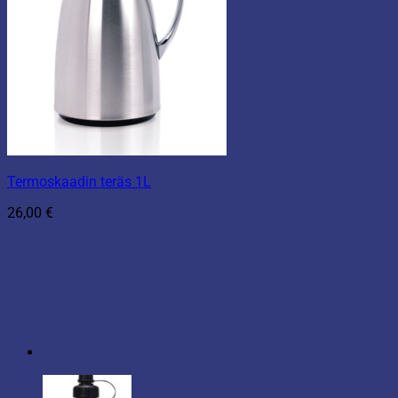
Termoskaadin teräs 1L
26,00
€