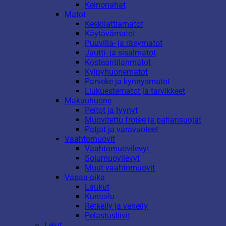
Keinonahat
Matot
Keskilattiamatot
Käytävämatot
Puuvilla- ja räsymatot
Juutti- ja sisalmatot
Kosteantilanmatot
Kylpyhuonematot
Parveke ja kynnysmatot
Liukuestematot ja tarvikkeet
Makuuhuone
Peitot ja tyynyt
Muovitettu frotee ja patjansuojat
Patjat ja varavuoteet
Vaahtomuovit
Vaahtomuovilevyt
Solumuovilevyt
Muut vaahtomuovit
Vapaa-aika
Laukut
Kuntoilu
Retkeily ja veneily
Pelastusliivit
Lelut