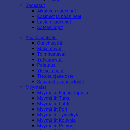
Sadeasut
Aikuisten sadeasut
Käsineet ja päähineet
Lasten sadeasut
Sateenvarjot
Asiakaspalvelu
Ota yhteyttä
Maksutavat
Toimitustavat
Yritysmyynti
Palautus
Yleiset ehdot
Tietosuojaseloste
Saavutettavuusseloste
Myymälät
Myymälät Espoo Tapiola
Myymälät Turku
Myymälät Lahti
Myymälät Pori
Myymälät Jyväskylä
Myymälät Kouvola
Myymälät Porvoo