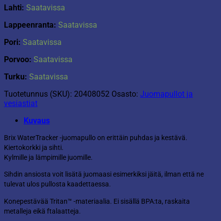
Lahti:
Saatavissa
Lappeenranta:
Saatavissa
Pori:
Saatavissa
Porvoo:
Saatavissa
Turku:
Saatavissa
Tuotetunnus (SKU):
20408052
Osasto:
Juomapullot ja
vesiastiat
Kuvaus
Brix WaterTracker -juomapullo on erittäin puhdas ja kestävä.
Kiertokorkki ja sihti.
Kylmille ja lämpimille juomille.
Sihdin ansiosta voit lisätä juomaasi esimerkiksi jäitä, ilman että ne
tulevat ulos pullosta kaadettaessa.
Konepestävää Tritan™ -materiaalia. Ei sisällä BPA:ta, raskaita
metalleja eikä ftalaatteja.