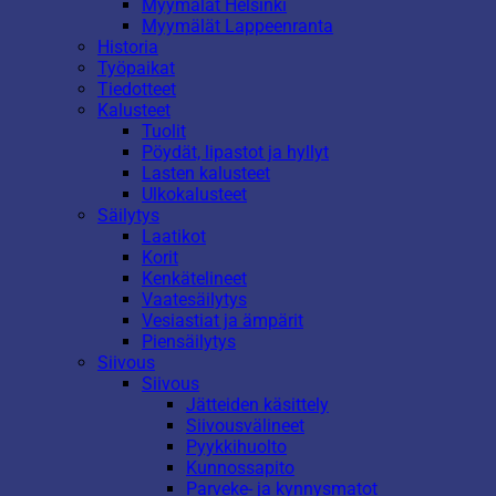
Myymälät Helsinki
Myymälät Lappeenranta
Historia
Työpaikat
Tiedotteet
Kalusteet
Tuolit
Pöydät, lipastot ja hyllyt
Lasten kalusteet
Ulkokalusteet
Säilytys
Laatikot
Korit
Kenkätelineet
Vaatesäilytys
Vesiastiat ja ämpärit
Piensäilytys
Siivous
Siivous
Jätteiden käsittely
Siivousvälineet
Pyykkihuolto
Kunnossapito
Parveke- ja kynnysmatot