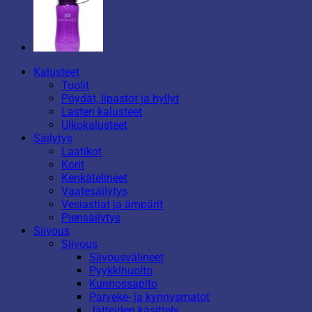
Kalusteet
Tuolit
Pöydät, lipastot ja hyllyt
Lasten kalusteet
Ulkokalusteet
Säilytys
Laatikot
Korit
Kenkätelineet
Vaatesäilytys
Vesiastiat ja ämpärit
Piensäilytys
Siivous
Siivous
Siivousvälineet
Pyykkihuolto
Kunnossapito
Parveke- ja kynnysmatot
Jätteiden käsittely