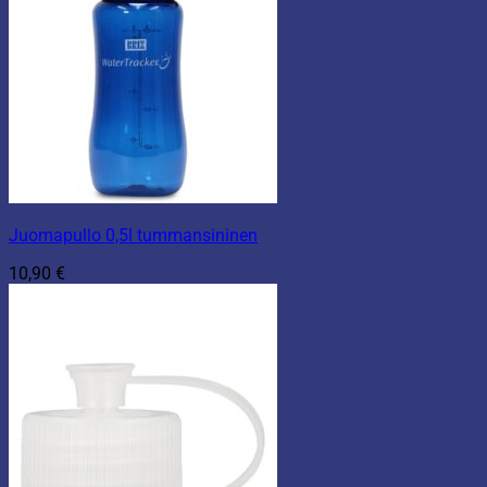
Juomapullo 0,5l tummansininen
10,90
€