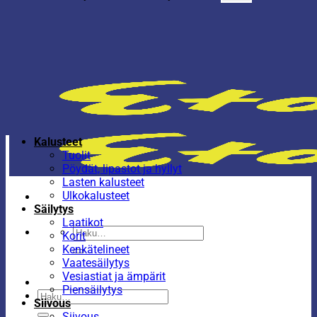
Kalusteet
Tuolit
Pöydät, lipastot ja hyllyt
Lasten kalusteet
Ulkokalusteet
Säilytys
Laatikot
Etsi:
Korit
Kenkätelineet
Vaatesäilytys
Vesiastiat ja ämpärit
Piensäilytys
Etsi:
Siivous
Siivous