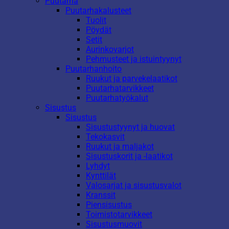
Puutarha
Puutarhakalusteet
Tuolit
Pöydät
Setit
Aurinkovarjot
Pehmusteet ja istuintyynyt
Puutarhanhoito
Ruukut ja parvekelaatikot
Puutarhatarvikkeet
Puutarhatyökalut
Sisustus
Sisustus
Sisustustyynyt ja huovat
Tekokasvit
Ruukut ja maljakot
Sisustuskorit ja -laatikot
Lyhdyt
Kynttilät
Valosarjat ja sisustusvalot
Kranssit
Piensisustus
Toimistotarvikkeet
Sisustusmuovit