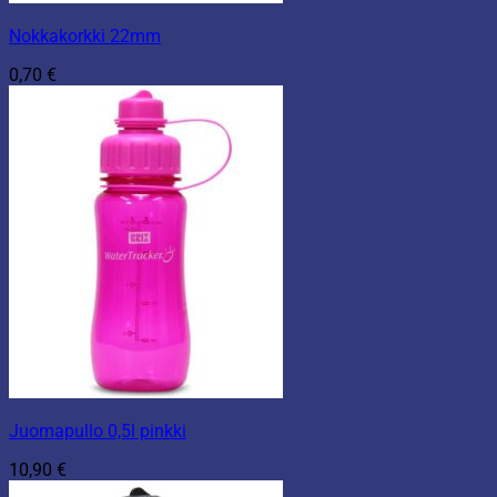
Nokkakorkki 22mm
0,70
€
Juomapullo 0,5l pinkki
10,90
€