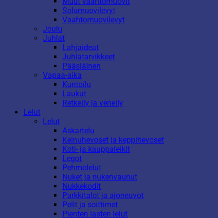
Muut vaahtomuovit
Solumuovilevyt
Vaahtomuovilevyt
Joulu
Juhlat
Lahjaideat
Juhlatarvikkeet
Pääsiäinen
Vapaa-aika
Kuntoilu
Laukut
Retkeily ja veneily
Lelut
Lelut
Askartelu
Keinuhevoset ja keppihevoset
Koti- ja kauppaleikit
Legot
Pehmolelut
Nuket ja nukenvaunut
Nukkekodit
Parkkitalot ja ajoneuvot
Pelit ja soittimet
Pienten lasten lelut