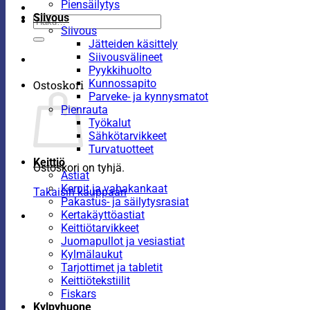
Piensäilytys
Siivous
Etsi:
Siivous
Jätteiden käsittely
Siivousvälineet
Pyykkihuolto
Kunnossapito
Ostoskori
Parveke- ja kynnysmatot
Pienrauta
Työkalut
Sähkötarvikkeet
Turvatuotteet
Keittiö
Ostoskori on tyhjä.
Astiat
Kernit ja vahakankaat
Takaisin kauppaan
Pakastus- ja säilytysrasiat
Kertakäyttöastiat
Keittiötarvikkeet
Juomapullot ja vesiastiat
Kylmälaukut
Tarjottimet ja tabletit
Keittiötekstiilit
Fiskars
Kylpyhuone