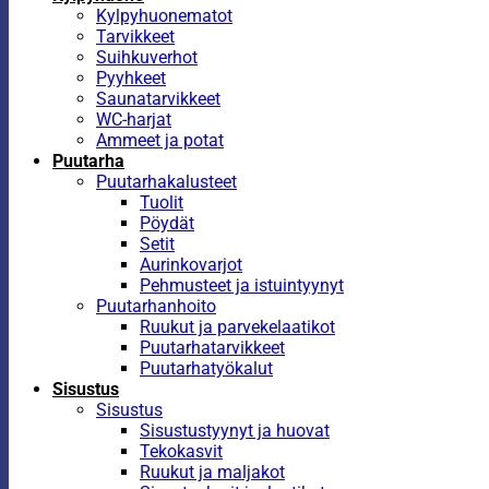
Kylpyhuonematot
Tarvikkeet
Suihkuverhot
Pyyhkeet
Saunatarvikkeet
WC-harjat
Ammeet ja potat
Puutarha
Puutarhakalusteet
Tuolit
Pöydät
Setit
Aurinkovarjot
Pehmusteet ja istuintyynyt
Puutarhanhoito
Ruukut ja parvekelaatikot
Puutarhatarvikkeet
Puutarhatyökalut
Sisustus
Sisustus
Sisustustyynyt ja huovat
Tekokasvit
Ruukut ja maljakot