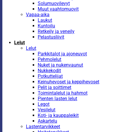
Solumuovilevyt
Muut vaahtomuovit
Vapaa-aika
Laukut
Kuntoilu
Retkeily ja veneily
Pelastusliivit
Lelut
Lelut
Parkkitalot ja ajoneuvot
Pehmolelut
Nuket ja nukenvaunut
Nukkekodit
Potkuttelijat
Keinuhevoset ja keppihevoset
Pelit ja soittimet
Toimintalelut ja hahmot
Pienten lasten lelut
Legot
Vesilelut
Koti- ja kauppaleikit
Askartelu
Lastentarvikkeet