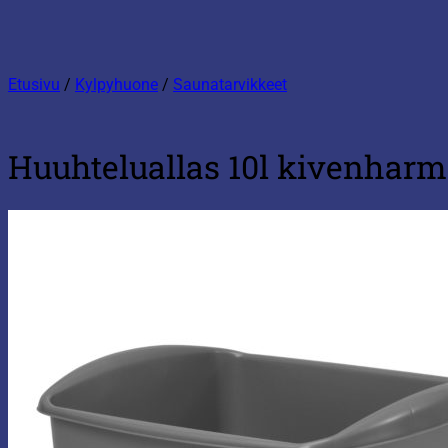
Etusivu
/
Kylpyhuone
/
Saunatarvikkeet
Huuhteluallas 10l kivenhar