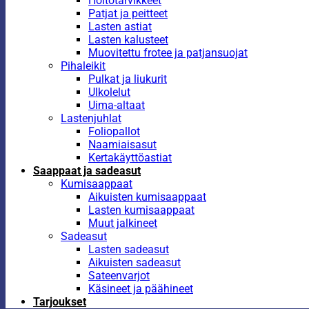
Hoitotarvikkeet
Patjat ja peitteet
Lasten astiat
Lasten kalusteet
Muovitettu frotee ja patjansuojat
Pihaleikit
Pulkat ja liukurit
Ulkolelut
Uima-altaat
Lastenjuhlat
Foliopallot
Naamiaisasut
Kertakäyttöastiat
Saappaat ja sadeasut
Kumisaappaat
Aikuisten kumisaappaat
Lasten kumisaappaat
Muut jalkineet
Sadeasut
Lasten sadeasut
Aikuisten sadeasut
Sateenvarjot
Käsineet ja päähineet
Tarjoukset