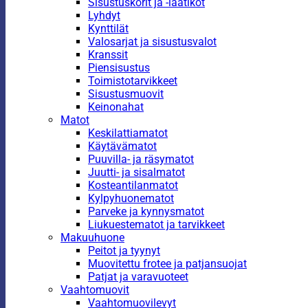
Sisustuskorit ja -laatikot
Lyhdyt
Kynttilät
Valosarjat ja sisustusvalot
Kranssit
Piensisustus
Toimistotarvikkeet
Sisustusmuovit
Keinonahat
Matot
Keskilattiamatot
Käytävämatot
Puuvilla- ja räsymatot
Juutti- ja sisalmatot
Kosteantilanmatot
Kylpyhuonematot
Parveke ja kynnysmatot
Liukuestematot ja tarvikkeet
Makuuhuone
Peitot ja tyynyt
Muovitettu frotee ja patjansuojat
Patjat ja varavuoteet
Vaahtomuovit
Vaahtomuovilevyt