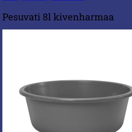
Pesuvati 8l kivenharmaa