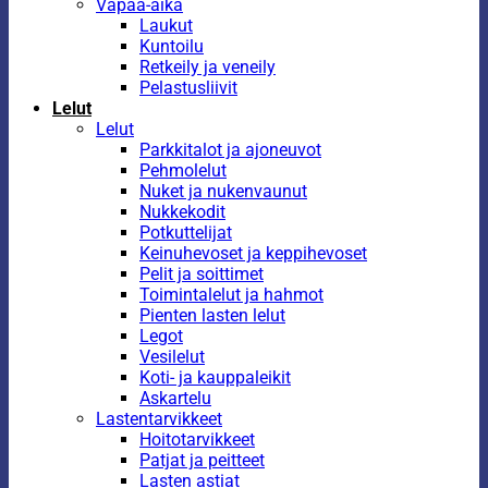
Vapaa-aika
Laukut
Kuntoilu
Retkeily ja veneily
Pelastusliivit
Lelut
Lelut
Parkkitalot ja ajoneuvot
Pehmolelut
Nuket ja nukenvaunut
Nukkekodit
Potkuttelijat
Keinuhevoset ja keppihevoset
Pelit ja soittimet
Toimintalelut ja hahmot
Pienten lasten lelut
Legot
Vesilelut
Koti- ja kauppaleikit
Askartelu
Lastentarvikkeet
Hoitotarvikkeet
Patjat ja peitteet
Lasten astiat