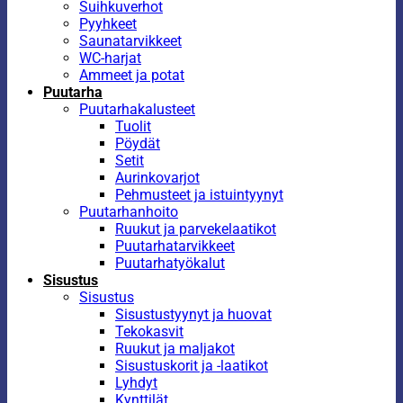
Suihkuverhot
Pyyhkeet
Saunatarvikkeet
WC-harjat
Ammeet ja potat
Puutarha
Puutarhakalusteet
Tuolit
Pöydät
Setit
Aurinkovarjot
Pehmusteet ja istuintyynyt
Puutarhanhoito
Ruukut ja parvekelaatikot
Puutarhatarvikkeet
Puutarhatyökalut
Sisustus
Sisustus
Sisustustyynyt ja huovat
Tekokasvit
Ruukut ja maljakot
Sisustuskorit ja -laatikot
Lyhdyt
Kynttilät