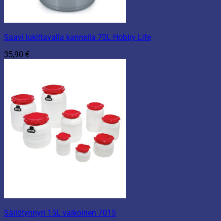
Saavi lukittavalla kannella 70L Hobby Life
35,90
€
Säilötynnyri 15L valkoinen 7015