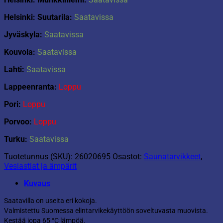
Helsinki: Suutarila:
Saatavissa
Jyväskyla:
Saatavissa
Kouvola:
Saatavissa
Lahti:
Saatavissa
Lappeenranta:
Loppu
Pori:
Loppu
Porvoo:
Loppu
Turku:
Saatavissa
Tuotetunnus (SKU):
26020695
Osastot:
Saunatarvikkeet
,
Vesiastiat ja ämpärit
Kuvaus
Saatavilla on useita eri kokoja.
Valmistettu Suomessa elintarvikekäyttöön soveltuvasta muovista.
Kestää jopa 65 °C lämpöä.