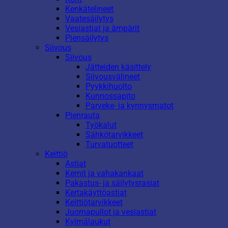
Kenkätelineet
Vaatesäilytys
Vesiastiat ja ämpärit
Piensäilytys
Siivous
Siivous
Jätteiden käsittely
Siivousvälineet
Pyykkihuolto
Kunnossapito
Parveke- ja kynnysmatot
Pienrauta
Työkalut
Sähkötarvikkeet
Turvatuotteet
Keittiö
Astiat
Kernit ja vahakankaat
Pakastus- ja säilytysrasiat
Kertakäyttöastiat
Keittiötarvikkeet
Juomapullot ja vesiastiat
Kylmälaukut