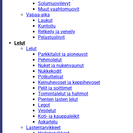
Solumuovilevyt
Muut vaahtomuovit
Vapaa-aika
Laukut
Kuntoilu
Retkeily ja veneily
Pelastusliivit
Lelut
Lelut
Parkkitalot ja ajoneuvot
Pehmolelut
Nuket ja nukenvaunut
Nukkekodit
Potkuttelijat
Keinuhevoset ja keppihevoset
Pelit ja soittimet
Toimintalelut ja hahmot
Pienten lasten lelut
Legot
Vesilelut
Koti- ja kauppaleikit
Askartelu
Lastentarvikkeet