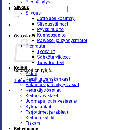
Piensäilytys
Siivous
Etsi:
Siivous
Jätteiden käsittely
Siivousvälineet
Pyykkihuolto
Kunnossapito
Ostoskori
Parveke- ja kynnysmatot
Pienrauta
Työkalut
Sähkötarvikkeet
Turvatuotteet
Keittiö
Ostoskori on tyhjä.
Astiat
Kernit ja vahakankaat
Takaisin kauppaan
Pakastus- ja säilytysrasiat
Kertakäyttöastiat
Keittiötarvikkeet
Juomapullot ja vesiastiat
Kylmälaukut
Tarjottimet ja tabletit
Keittiötekstiilit
Fiskars
Kylpyhuone