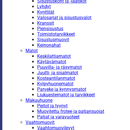
Sisustuskorit ja -laatikot
Lyhdyt
Kynttilät
Valosarjat ja sisustusvalot
Kranssit
Piensisustus
Toimistotarvikkeet
Sisustusmuovit
Keinonahat
Matot
Keskilattiamatot
Käytävämatot
Puuvilla- ja räsymatot
Juutti- ja sisalmatot
Kosteantilanmatot
Kylpyhuonematot
Parveke ja kynnysmatot
Liukuestematot ja tarvikkeet
Makuuhuone
Peitot ja tyynyt
Muovitettu frotee ja patjansuojat
Patjat ja varavuoteet
Vaahtomuovit
Vaahtomuovilevyt