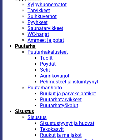
Kylpyhuonematot
Tarvikkeet
Suihkuverhot
Pyyhkeet
Saunatarvikkeet
WC-harjat
Ammeet ja potat
Puutarha
Puutarhakalusteet
Tuolit
Pöydät
Setit
Aurinkovarjot
Pehmusteet ja istuintyynyt
Puutarhanhoito
Ruukut ja parvekelaatikot
Puutarhatarvikkeet
Puutarhatyökalut
Sisustus
Sisustus
Sisustustyynyt ja huovat
Tekokasvit
Ruukut ja maljakot