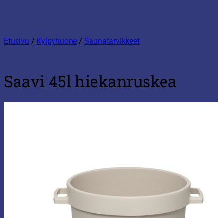
Etusivu
/
Kylpyhuone
/
Saunatarvikkeet
Saavi 45l hiekanruskea