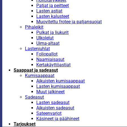
Hoitotarvikkeet
Patjat ja peitteet
Lasten astiat
Lasten kalusteet
Muovitettu frotee ja patjansuojat
Pihaleikit
Pulkat ja liukurit
Ulkolelut
Uima-altaat
Lastenjuhlat
Foliopallot
Naamiaisasut
Kertakäyttöastiat
Saappaat ja sadeasut
Kumisaappaat
Aikuisten kumisaappaat
Lasten kumisaappaat
Muut jalkineet
Sadeasut
Lasten sadeasut
Aikuisten sadeasut
Sateenvarjot
Käsineet ja päähineet
Tarjoukset