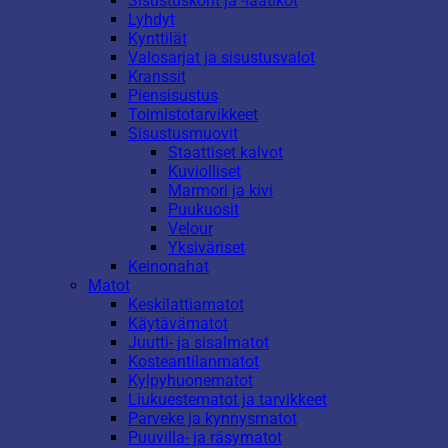
Sisustuskorit ja -laatikot
Lyhdyt
Kynttilät
Valosarjat ja sisustusvalot
Kranssit
Piensisustus
Toimistotarvikkeet
Sisustusmuovit
Staattiset kalvot
Kuviolliset
Marmori ja kivi
Puukuosit
Velour
Yksiväriset
Keinonahat
Matot
Keskilattiamatot
Käytävämatot
Juutti- ja sisalmatot
Kosteantilanmatot
Kylpyhuonematot
Liukuestematot ja tarvikkeet
Parveke ja kynnysmatot
Puuvilla- ja räsymatot