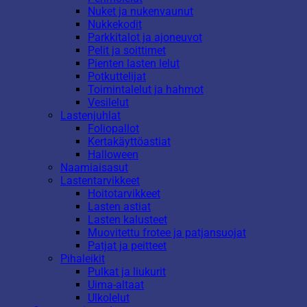
Nuket ja nukenvaunut
Nukkekodit
Parkkitalot ja ajoneuvot
Pelit ja soittimet
Pienten lasten lelut
Potkuttelijat
Toimintalelut ja hahmot
Vesilelut
Lastenjuhlat
Foliopallot
Kertakäyttöastiat
Halloween
Naamiaisasut
Lastentarvikkeet
Hoitotarvikkeet
Lasten astiat
Lasten kalusteet
Muovitettu frotee ja patjansuojat
Patjat ja peitteet
Pihaleikit
Pulkat ja liukurit
Uima-altaat
Ulkolelut