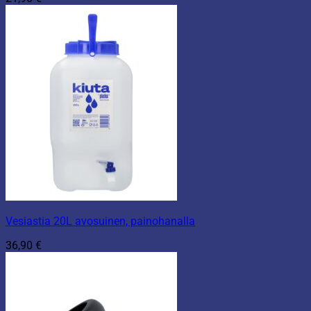
Vesiastia 20L avosuinen, painohanalla
36,90
€