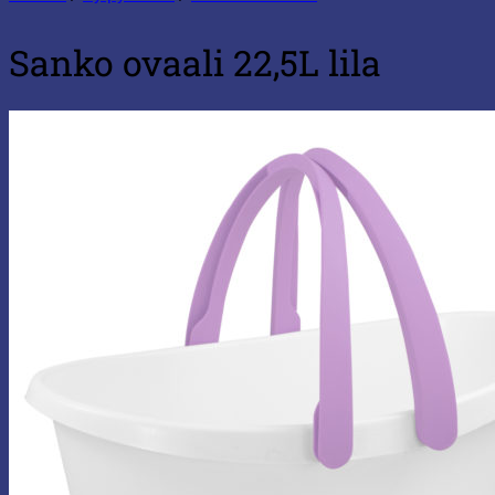
Sanko ovaali 22,5L lila