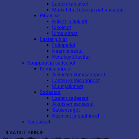
Lasten kalusteet
Muovitettu frotee ja patjansuojat
Pihaleikit
Pulkat ja liukurit
Ulkolelut
Uima-altaat
Lastenjuhlat
Foliopallot
Naamiaisasut
Kertakäyttöastiat
Saappaat ja sadeasut
Kumisaappaat
Aikuisten kumisaappaat
Lasten kumisaappaat
Muut jalkineet
Sadeasut
Lasten sadeasut
Aikuisten sadeasut
Sateenvarjot
Käsineet ja päähineet
Tarjoukset
TILAA UUTISKIRJE
Kuulet ensimmäisenä uutuuksistamme ja kampanjoistamme