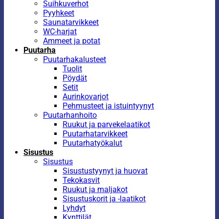
Suihkuverhot
Pyyhkeet
Saunatarvikkeet
WC-harjat
Ammeet ja potat
Puutarha
Puutarhakalusteet
Tuolit
Pöydät
Setit
Aurinkovarjot
Pehmusteet ja istuintyynyt
Puutarhanhoito
Ruukut ja parvekelaatikot
Puutarhatarvikkeet
Puutarhatyökalut
Sisustus
Sisustus
Sisustustyynyt ja huovat
Tekokasvit
Ruukut ja maljakot
Sisustuskorit ja -laatikot
Lyhdyt
Kynttilät