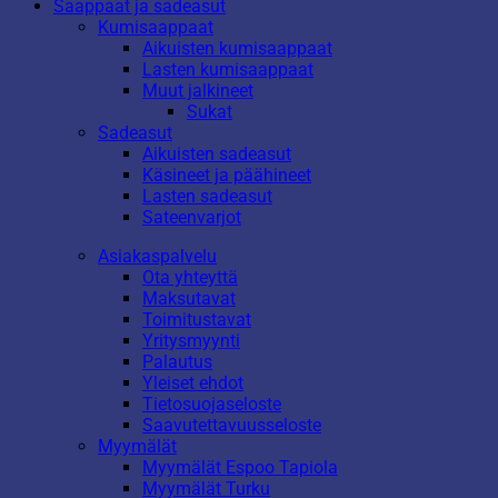
Saappaat ja sadeasut
Kumisaappaat
Aikuisten kumisaappaat
Lasten kumisaappaat
Muut jalkineet
Sukat
Sadeasut
Aikuisten sadeasut
Käsineet ja päähineet
Lasten sadeasut
Sateenvarjot
Asiakaspalvelu
Ota yhteyttä
Maksutavat
Toimitustavat
Yritysmyynti
Palautus
Yleiset ehdot
Tietosuojaseloste
Saavutettavuusseloste
Myymälät
Myymälät Espoo Tapiola
Myymälät Turku