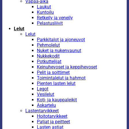
Vapaa-aika
Laukut
Kuntoilu
Retkeily ja veneily
Pelastusliivit
Lelut
Lelut
Parkkitalot ja ajoneuvot
Pehmolelut
Nuket ja nukenvaunut
Nukkekodit
Potkuttelijat
Keinuhevoset ja keppihevoset
Pelit ja soittimet
Toimintalelut ja hahmot
Pienten lasten lelut
Legot
Vesilelut
Koti- ja kauppaleikit
Askartelu
Lastentarvikkeet
Hoitotarvikkeet
Patjat ja peitteet
Lasten astiat