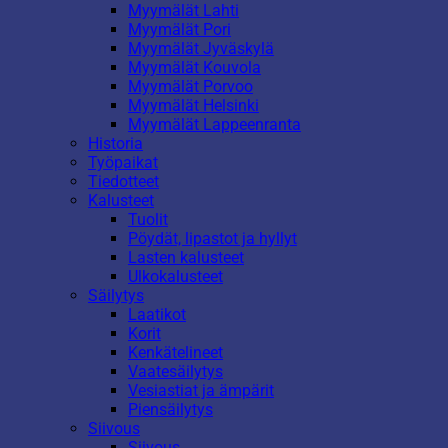
Myymälät Lahti
Myymälät Pori
Myymälät Jyväskylä
Myymälät Kouvola
Myymälät Porvoo
Myymälät Helsinki
Myymälät Lappeenranta
Historia
Työpaikat
Tiedotteet
Kalusteet
Tuolit
Pöydät, lipastot ja hyllyt
Lasten kalusteet
Ulkokalusteet
Säilytys
Laatikot
Korit
Kenkätelineet
Vaatesäilytys
Vesiastiat ja ämpärit
Piensäilytys
Siivous
Siivous