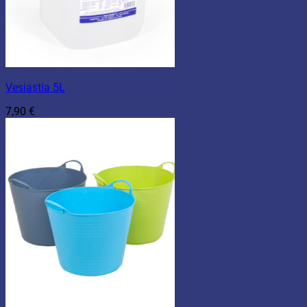
Vesiastia 5L
7,90
€