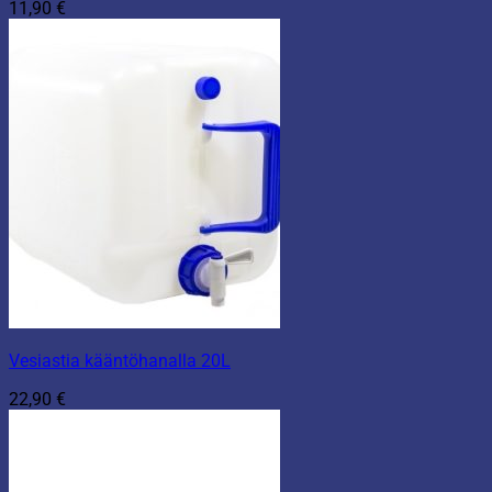
11,90
€
Vesiastia kääntöhanalla 20L
22,90
€