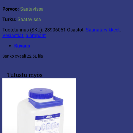
Porvoo:
Saatavissa
Turku:
Saatavissa
Tuotetunnus (SKU):
28906051
Osastot:
Saunatarvikkeet
,
Vesiastiat ja ämpärit
Kuvaus
Sanko ovaali 22,5L lila
Tutustu myös