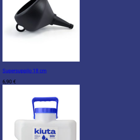
Supersuppilo 18 cm
6,90
€