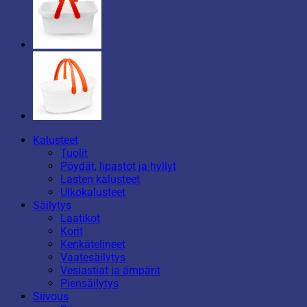
Kalusteet
Tuolit
Pöydät, lipastot ja hyllyt
Lasten kalusteet
Ulkokalusteet
Säilytys
Laatikot
Korit
Kenkätelineet
Vaatesäilytys
Vesiastiat ja ämpärit
Piensäilytys
Siivous