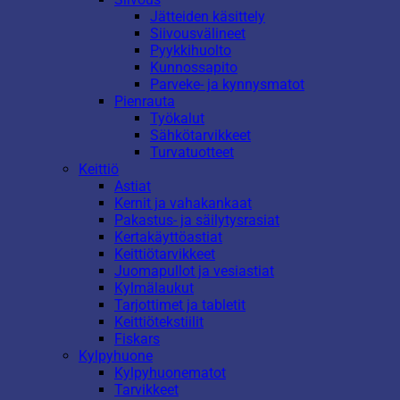
Jätteiden käsittely
Siivousvälineet
Pyykkihuolto
Kunnossapito
Parveke- ja kynnysmatot
Pienrauta
Työkalut
Sähkötarvikkeet
Turvatuotteet
Keittiö
Astiat
Kernit ja vahakankaat
Pakastus- ja säilytysrasiat
Kertakäyttöastiat
Keittiötarvikkeet
Juomapullot ja vesiastiat
Kylmälaukut
Tarjottimet ja tabletit
Keittiötekstiilit
Fiskars
Kylpyhuone
Kylpyhuonematot
Tarvikkeet