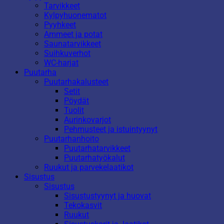
Tarvikkeet
Kylpyhuonematot
Pyyhkeet
Ammeet ja potat
Saunatarvikkeet
Suihkuverhot
WC-harjat
Puutarha
Puutarhakalusteet
Setit
Pöydät
Tuolit
Aurinkovarjot
Pehmusteet ja istuintyynyt
Puutarhanhoito
Puutarhatarvikkeet
Puutarhatyökalut
Ruukut ja parvekelaatikot
Sisustus
Sisustus
Sisustustyynyt ja huovat
Tekokasvit
Ruukut