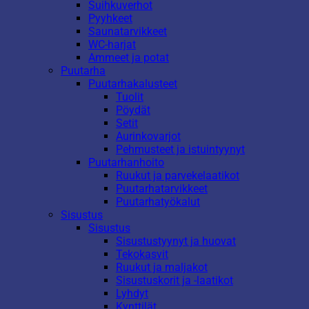
Suihkuverhot
Pyyhkeet
Saunatarvikkeet
WC-harjat
Ammeet ja potat
Puutarha
Puutarhakalusteet
Tuolit
Pöydät
Setit
Aurinkovarjot
Pehmusteet ja istuintyynyt
Puutarhanhoito
Ruukut ja parvekelaatikot
Puutarhatarvikkeet
Puutarhatyökalut
Sisustus
Sisustus
Sisustustyynyt ja huovat
Tekokasvit
Ruukut ja maljakot
Sisustuskorit ja -laatikot
Lyhdyt
Kynttilät