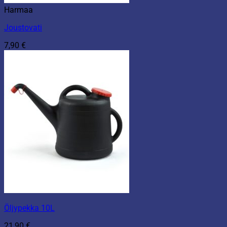
Harmaa
Joustovati
7,90
€
Öljypekka 10L
21,90
€