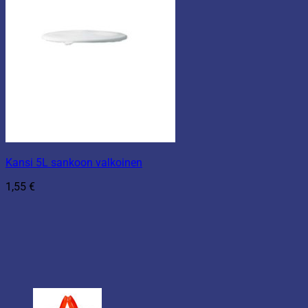
Kansi 5L sankoon valkoinen
1,55
€