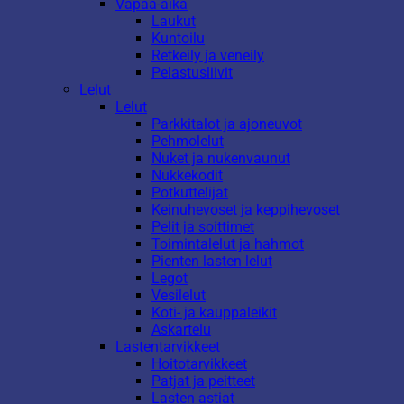
Vapaa-aika
Laukut
Kuntoilu
Retkeily ja veneily
Pelastusliivit
Lelut
Lelut
Parkkitalot ja ajoneuvot
Pehmolelut
Nuket ja nukenvaunut
Nukkekodit
Potkuttelijat
Keinuhevoset ja keppihevoset
Pelit ja soittimet
Toimintalelut ja hahmot
Pienten lasten lelut
Legot
Vesilelut
Koti- ja kauppaleikit
Askartelu
Lastentarvikkeet
Hoitotarvikkeet
Patjat ja peitteet
Lasten astiat