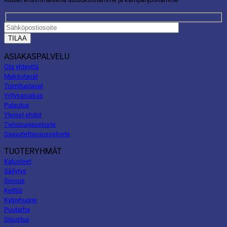
ASIAKASPALVELU
Ota yhteyttä
Maksutavat
Toimitustavat
Yritysasiakas
Palautus
Yleiset ehdot
Tietosuojaseloste
Saavutettavuusseloste
TUOTERYHMÄT
Kalusteet
Säilytys
Siivous
Keittiö
Kylpyhuone
Puutarha
Sisustus