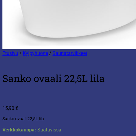
Etusivu
/
Kylpyhuone
/
Saunatarvikkeet
Sanko ovaali 22,5L lila
15,90
€
Sanko ovaali 22,5L lila
Verkkokauppa:
Saatavissa