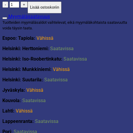
Sanko
Lisää ostoskoriin
ovaali
22,5L
Myymäläsaatavuus
lila
Tuotteiden myymäläsaldot vaihtelevat, eikä myymäläkohtaista saatavuutta
määrä
voida täysin taata.
Espoo: Tapiola:
Vähissä
Helsinki: Herttoniemi:
Saatavissa
Helsinki: Iso-Roobertinkatu:
Saatavissa
Helsinki: Munkkiniemi:
Vähissä
Helsinki: Suutarila:
Saatavissa
Jyväskyla:
Vähissä
Kouvola:
Saatavissa
Lahti:
Vähissä
Lappeenranta:
Saatavissa
Pori:
Saatavissa