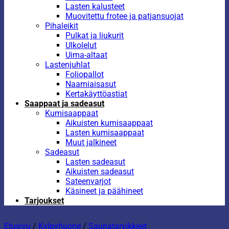
Lasten kalusteet
Muovitettu frotee ja patjansuojat
Pihaleikit
Pulkat ja liukurit
Ulkolelut
Uima-altaat
Lastenjuhlat
Foliopallot
Naamiaisasut
Kertakäyttöastiat
Saappaat ja sadeasut
Kumisaappaat
Aikuisten kumisaappaat
Lasten kumisaappaat
Muut jalkineet
Sadeasut
Lasten sadeasut
Aikuisten sadeasut
Sateenvarjot
Käsineet ja päähineet
Tarjoukset
Etusivu
/
Kylpyhuone
/
Saunatarvikkeet