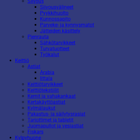
Siivous
Siivousvälineet
Pyykkihuolto
Kunnossapito
Parveke- ja kynnysmatot
Jätteiden käsittely
Pienrauta
Sähkötarvikkeet
Turvatuotteet
Työkalut
Keittiö
Astiat
Arabia
Iittala
Keittiötarvikkeet
Keittiötekstiilit
Kernit ja vahakankaat
Kertakäyttöastiat
Kylmälaukut
Pakastus- ja säilytysrasiat
Tarjottimet ja tabletit
Juomapullot ja vesiastiat
Fiskars
Kylpyhuone