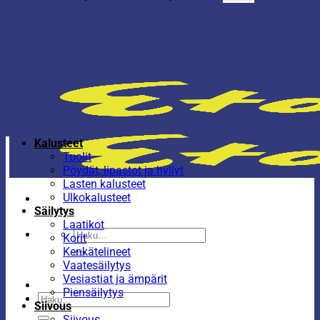
Kalusteet
Tuolit
Pöydät, lipastot ja hyllyt
Lasten kalusteet
Ulkokalusteet
Säilytys
Laatikot
Etsi:
Korit
Kenkätelineet
Vaatesäilytys
Vesiastiat ja ämpärit
Piensäilytys
Etsi:
Siivous
Siivous