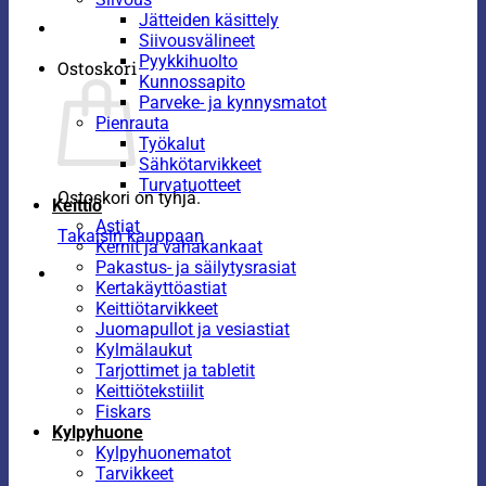
Jätteiden käsittely
Siivousvälineet
Pyykkihuolto
Ostoskori
Kunnossapito
Parveke- ja kynnysmatot
Pienrauta
Työkalut
Sähkötarvikkeet
Turvatuotteet
Ostoskori on tyhjä.
Keittiö
Astiat
Takaisin kauppaan
Kernit ja vahakankaat
Pakastus- ja säilytysrasiat
Kertakäyttöastiat
Keittiötarvikkeet
Juomapullot ja vesiastiat
Kylmälaukut
Tarjottimet ja tabletit
Keittiötekstiilit
Fiskars
Kylpyhuone
Kylpyhuonematot
Tarvikkeet