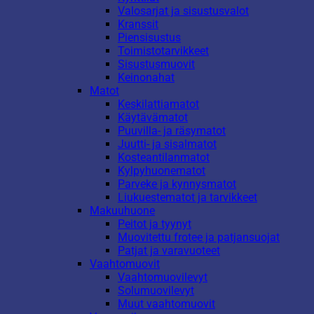
Valosarjat ja sisustusvalot
Kranssit
Piensisustus
Toimistotarvikkeet
Sisustusmuovit
Keinonahat
Matot
Keskilattiamatot
Käytävämatot
Puuvilla- ja räsymatot
Juutti- ja sisalmatot
Kosteantilanmatot
Kylpyhuonematot
Parveke ja kynnysmatot
Liukuestematot ja tarvikkeet
Makuuhuone
Peitot ja tyynyt
Muovitettu frotee ja patjansuojat
Patjat ja varavuoteet
Vaahtomuovit
Vaahtomuovilevyt
Solumuovilevyt
Muut vaahtomuovit