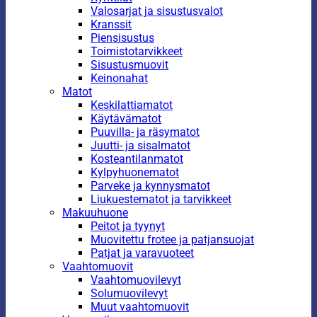
Valosarjat ja sisustusvalot
Kranssit
Piensisustus
Toimistotarvikkeet
Sisustusmuovit
Keinonahat
Matot
Keskilattiamatot
Käytävämatot
Puuvilla- ja räsymatot
Juutti- ja sisalmatot
Kosteantilanmatot
Kylpyhuonematot
Parveke ja kynnysmatot
Liukuestematot ja tarvikkeet
Makuuhuone
Peitot ja tyynyt
Muovitettu frotee ja patjansuojat
Patjat ja varavuoteet
Vaahtomuovit
Vaahtomuovilevyt
Solumuovilevyt
Muut vaahtomuovit