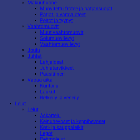
Makuuhuone
Muovitettu frotee ja patjansuojat
Patjat ja varavuoteet
Peitot ja tyynyt
Vaahtomuovit
Muut vaahtomuovit
Solumuovilevyt
Vaahtomuovilevyt
Joulu
Juhlat
Lahjaideat
Juhlatarvikkeet
Pääsiäinen
Vapaa-aika
Kuntoilu
Laukut
Retkeily ja veneily
Lelut
Lelut
Askartelu
Keinuhevoset ja keppihevoset
Koti- ja kauppaleikit
Legot
Pehmolelut