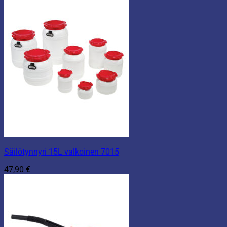
-
1,90 €
Säilötynnyri 15L valkoinen 7015
47,90
€