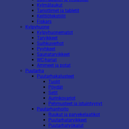
Kylmälaukut
Tarjottimet ja tabletit
Keittiötekstiilit
Fiskars
Kylpyhuone
Kylpyhuonematot
Tarvikkeet
Suihkuverhot
Pyyhkeet
Saunatarvikkeet
WC-harjat
Ammeet ja potat
Puutarha
Puutarhakalusteet
Tuolit
Pöydät
Setit
Aurinkovarjot
Pehmusteet ja istuintyynyt
Puutarhanhoito
Ruukut ja parvekelaatikot
Puutarhatarvikkeet
Puutarhatyökalut