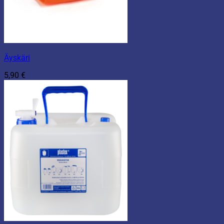
Äyskäri
5,90
€