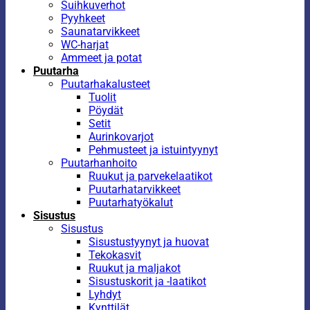
Suihkuverhot
Pyyhkeet
Saunatarvikkeet
WC-harjat
Ammeet ja potat
Puutarha
Puutarhakalusteet
Tuolit
Pöydät
Setit
Aurinkovarjot
Pehmusteet ja istuintyynyt
Puutarhanhoito
Ruukut ja parvekelaatikot
Puutarhatarvikkeet
Puutarhatyökalut
Sisustus
Sisustus
Sisustustyynyt ja huovat
Tekokasvit
Ruukut ja maljakot
Sisustuskorit ja -laatikot
Lyhdyt
Kynttilät