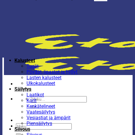
Kalusteet
Tuolit
Pöydät, lipastot ja hyllyt
Lasten kalusteet
Ulkokalusteet
Säilytys
Laatikot
Etsi:
Korit
Kenkätelineet
Vaatesäilytys
Vesiastiat ja ämpärit
Piensäilytys
Etsi:
Siivous
Siivous