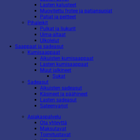
Lasten kalusteet
Muovitettu frotee ja patjansuojat
Patjat ja peitteet
Pihaleikit
Pulkat ja liukurit
Uima-altaat
Ulkolelut
Saappaat ja sadeasut
Kumisaappaat
Aikuisten kumisaappaat
Lasten kumisaappaat
Muut jalkineet
Sukat
Sadeasut
Aikuisten sadeasut
Käsineet ja päähineet
Lasten sadeasut
Sateenvarjot
Asiakaspalvelu
Ota yhteyttä
Maksutavat
Toimitustavat