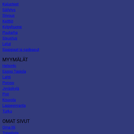
Kalusteet
Säilytys
Siivous
Keittiö
Kylpyhuone
Puutarha
Sisustus
Lelut
Saappaat ja sadeasut
MYYMÄLÄT
Helsinki
Espoo Tapiola
Lahti
Porvoo
Jyväskylä
Pori
Kouvola
Lappeenranta
Turku
OMAT SIVUT
Oma tili
Toivelista