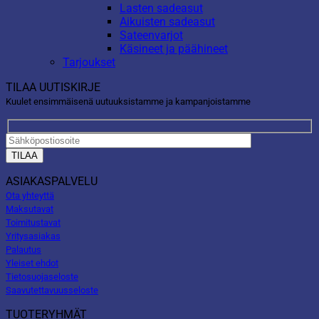
Lasten sadeasut
Aikuisten sadeasut
Sateenvarjot
Käsineet ja päähineet
Tarjoukset
TILAA UUTISKIRJE
Kuulet ensimmäisenä uutuuksistamme ja kampanjoistamme
ASIAKASPALVELU
Ota yhteyttä
Maksutavat
Toimitustavat
Yritysasiakas
Palautus
Yleiset ehdot
Tietosuojaseloste
Saavutettavuusseloste
TUOTERYHMÄT