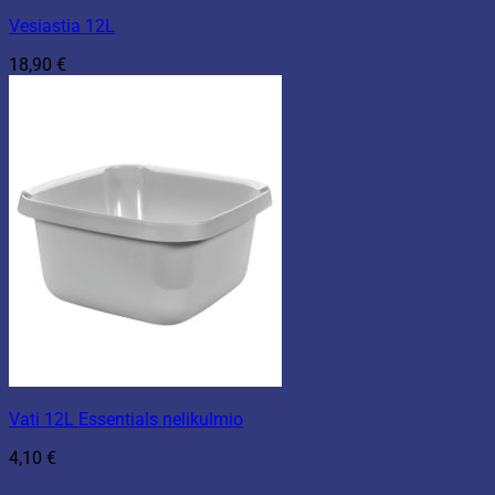
Vesiastia 12L
18,90
€
Vati 12L Essentials nelikulmio
4,10
€