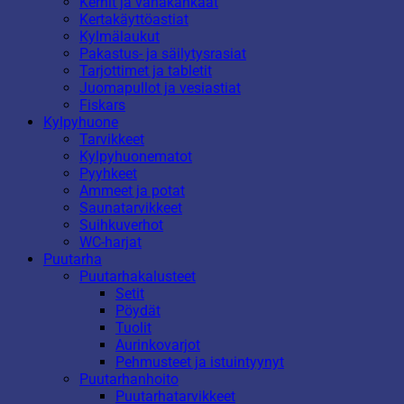
Kernit ja vahakankaat
Kertakäyttöastiat
Kylmälaukut
Pakastus- ja säilytysrasiat
Tarjottimet ja tabletit
Juomapullot ja vesiastiat
Fiskars
Kylpyhuone
Tarvikkeet
Kylpyhuonematot
Pyyhkeet
Ammeet ja potat
Saunatarvikkeet
Suihkuverhot
WC-harjat
Puutarha
Puutarhakalusteet
Setit
Pöydät
Tuolit
Aurinkovarjot
Pehmusteet ja istuintyynyt
Puutarhanhoito
Puutarhatarvikkeet