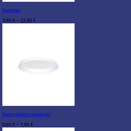
Kanisteri
Hintaluokka:
3,90
€
–
22,90
€
3,90 €
-
22,90 €
Kansi tölkkiin/sankoon
Hintaluokka:
0,60
€
–
1,90
€
0,60 €