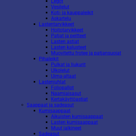
Legot
Vesilelut
Koti- ja kauppaleikit
Askartelu
Lastentarvikkeet
Hoitotarvikkeet
Patjat ja peitteet
Lasten astiat
Lasten kalusteet
Muovitettu frotee ja patjansuojat
Pihaleikit
Pulkat ja liukurit
Ulkolelut
Uima-altaat
Lastenjuhlat
Foliopallot
Naamiaisasut
Kertakäyttöastiat
Saappaat ja sadeasut
Kumisaappaat
Aikuisten kumisaappaat
Lasten kumisaappaat
Muut jalkineet
Sadeasut