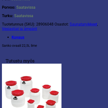
Porvoo:
Saatavissa
Turku:
Saatavissa
Tuotetunnus (SKU):
28906048
Osastot:
Saunatarvikkeet
,
Vesiastiat ja ämpärit
Kuvaus
Sanko ovaali 22,5L lime
Tutustu myös