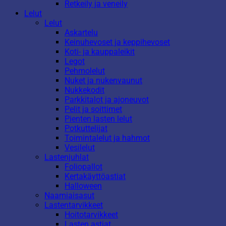
Retkeily ja veneily
Lelut
Lelut
Askartelu
Keinuhevoset ja keppihevoset
Koti- ja kauppaleikit
Legot
Pehmolelut
Nuket ja nukenvaunut
Nukkekodit
Parkkitalot ja ajoneuvot
Pelit ja soittimet
Pienten lasten lelut
Potkuttelijat
Toimintalelut ja hahmot
Vesilelut
Lastenjuhlat
Foliopallot
Kertakäyttöastiat
Halloween
Naamiaisasut
Lastentarvikkeet
Hoitotarvikkeet
Lasten astiat