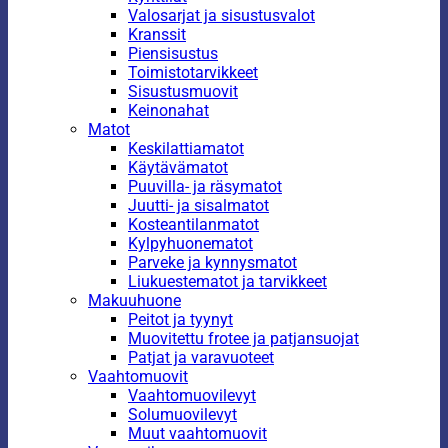
Valosarjat ja sisustusvalot
Kranssit
Piensisustus
Toimistotarvikkeet
Sisustusmuovit
Keinonahat
Matot
Keskilattiamatot
Käytävämatot
Puuvilla- ja räsymatot
Juutti- ja sisalmatot
Kosteantilanmatot
Kylpyhuonematot
Parveke ja kynnysmatot
Liukuestematot ja tarvikkeet
Makuuhuone
Peitot ja tyynyt
Muovitettu frotee ja patjansuojat
Patjat ja varavuoteet
Vaahtomuovit
Vaahtomuovilevyt
Solumuovilevyt
Muut vaahtomuovit