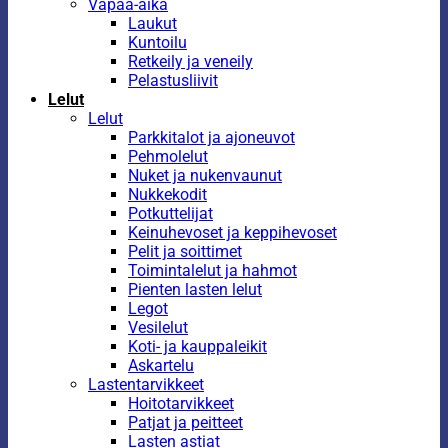
Vapaa-aika
Laukut
Kuntoilu
Retkeily ja veneily
Pelastusliivit
Lelut
Lelut
Parkkitalot ja ajoneuvot
Pehmolelut
Nuket ja nukenvaunut
Nukkekodit
Potkuttelijat
Keinuhevoset ja keppihevoset
Pelit ja soittimet
Toimintalelut ja hahmot
Pienten lasten lelut
Legot
Vesilelut
Koti- ja kauppaleikit
Askartelu
Lastentarvikkeet
Hoitotarvikkeet
Patjat ja peitteet
Lasten astiat