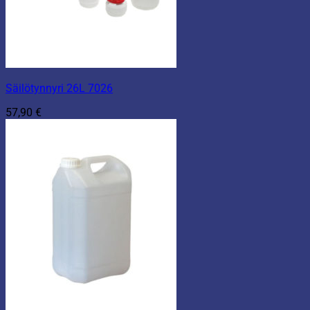
Säilötynnyri 26L 7026
57,90
€