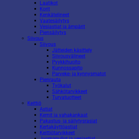
Laatikot
Korit
Kenkätelineet
Vaatesäilytys
Vesiastiat ja ämpärit
Piensäilytys
Siivous
Siivous
Jätteiden käsittely
Siivousvälineet
Pyykkihuolto
Kunnossapito
Parveke- ja kynnysmatot
Pienrauta
Työkalut
Sähkötarvikkeet
Turvatuotteet
Keittiö
Astiat
Kernit ja vahakankaat
Pakastus- ja säilytysrasiat
Kertakäyttöastiat
Keittiötarvikkeet
Juomapullot ja vesiastiat