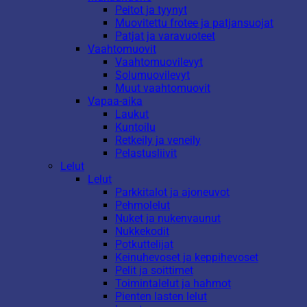
Peitot ja tyynyt
Muovitettu frotee ja patjansuojat
Patjat ja varavuoteet
Vaahtomuovit
Vaahtomuovilevyt
Solumuovilevyt
Muut vaahtomuovit
Vapaa-aika
Laukut
Kuntoilu
Retkeily ja veneily
Pelastusliivit
Lelut
Lelut
Parkkitalot ja ajoneuvot
Pehmolelut
Nuket ja nukenvaunut
Nukkekodit
Potkuttelijat
Keinuhevoset ja keppihevoset
Pelit ja soittimet
Toimintalelut ja hahmot
Pienten lasten lelut