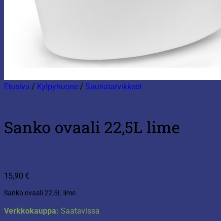
Etusivu
/
Kylpyhuone
/
Saunatarvikkeet
Sanko ovaali 22,5L lime
15,90
€
Sanko ovaali 22,5L lime
Verkkokauppa:
Saatavissa