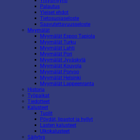
Yritysmyynti
Palautus
Yleiset ehdot
Tietosuojaseloste
Saavutettavuusseloste
Myymälät
Myymälät Espoo Tapiola
Myymälät Turku
Myymälät Lahti
Myymälät Pori
Myymälät Jyväskylä
Myymälät Kouvola
Myymälät Porvoo
Myymälät Helsinki
Myymälät Lappeenranta
Historia
Työpaikat
Tiedotteet
Kalusteet
Tuolit
Pöydät, lipastot ja hyllyt
Lasten kalusteet
Ulkokalusteet
Säilytys