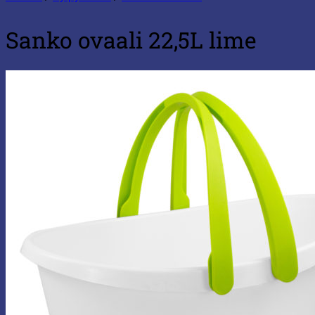
Sanko ovaali 22,5L lime