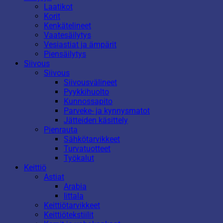
Laatikot
Korit
Kenkätelineet
Vaatesäilytys
Vesiastiat ja ämpärit
Piensäilytys
Siivous
Siivous
Siivousvälineet
Pyykkihuolto
Kunnossapito
Parveke- ja kynnysmatot
Jätteiden käsittely
Pienrauta
Sähkötarvikkeet
Turvatuotteet
Työkalut
Keittiö
Astiat
Arabia
Iittala
Keittiötarvikkeet
Keittiötekstiilit