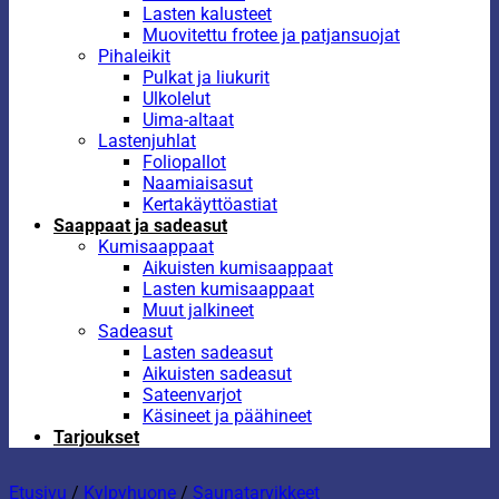
Lasten kalusteet
Muovitettu frotee ja patjansuojat
Pihaleikit
Pulkat ja liukurit
Ulkolelut
Uima-altaat
Lastenjuhlat
Foliopallot
Naamiaisasut
Kertakäyttöastiat
Saappaat ja sadeasut
Kumisaappaat
Aikuisten kumisaappaat
Lasten kumisaappaat
Muut jalkineet
Sadeasut
Lasten sadeasut
Aikuisten sadeasut
Sateenvarjot
Käsineet ja päähineet
Tarjoukset
Etusivu
/
Kylpyhuone
/
Saunatarvikkeet