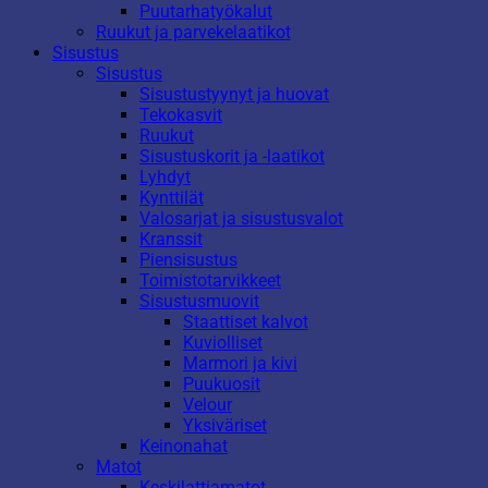
Puutarhatyökalut
Ruukut ja parvekelaatikot
Sisustus
Sisustus
Sisustustyynyt ja huovat
Tekokasvit
Ruukut
Sisustuskorit ja -laatikot
Lyhdyt
Kynttilät
Valosarjat ja sisustusvalot
Kranssit
Piensisustus
Toimistotarvikkeet
Sisustusmuovit
Staattiset kalvot
Kuviolliset
Marmori ja kivi
Puukuosit
Velour
Yksiväriset
Keinonahat
Matot
Keskilattiamatot