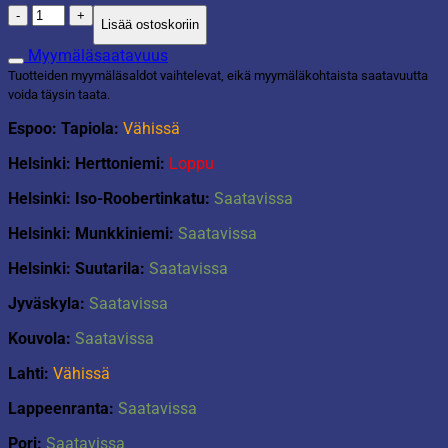
Sanko
Lisää ostoskoriin
ovaali
22,5L
Myymäläsaatavuus
lime
Tuotteiden myymäläsaldot vaihtelevat, eikä myymäläkohtaista saatavuutta
määrä
voida täysin taata.
Espoo: Tapiola:
Vähissä
Helsinki: Herttoniemi:
Loppu
Helsinki: Iso-Roobertinkatu:
Saatavissa
Helsinki: Munkkiniemi:
Saatavissa
Helsinki: Suutarila:
Saatavissa
Jyväskyla:
Saatavissa
Kouvola:
Saatavissa
Lahti:
Vähissä
Lappeenranta:
Saatavissa
Pori:
Saatavissa