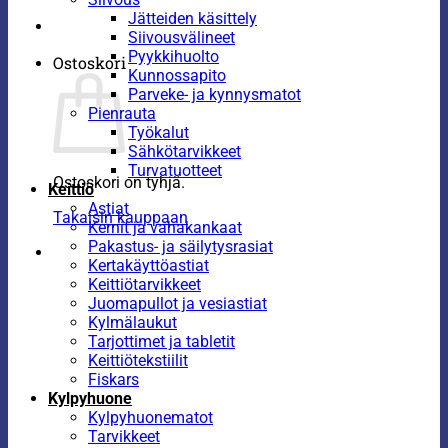
Jätteiden käsittely
Siivousvälineet
Pyykkihuolto
Ostoskori
Kunnossapito
Parveke- ja kynnysmatot
Pienrauta
Työkalut
Sähkötarvikkeet
Turvatuotteet
Ostoskori on tyhjä.
Keittiö
Astiat
Takaisin kauppaan
Kernit ja vahakankaat
Pakastus- ja säilytysrasiat
Kertakäyttöastiat
Keittiötarvikkeet
Juomapullot ja vesiastiat
Kylmälaukut
Tarjottimet ja tabletit
Keittiötekstiilit
Fiskars
Kylpyhuone
Kylpyhuonematot
Tarvikkeet