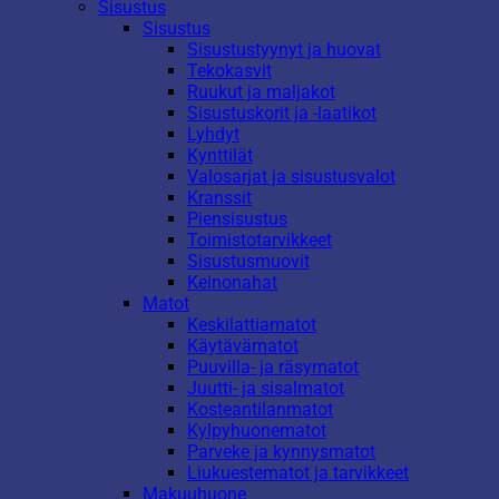
Sisustus
Sisustus
Sisustustyynyt ja huovat
Tekokasvit
Ruukut ja maljakot
Sisustuskorit ja -laatikot
Lyhdyt
Kynttilät
Valosarjat ja sisustusvalot
Kranssit
Piensisustus
Toimistotarvikkeet
Sisustusmuovit
Keinonahat
Matot
Keskilattiamatot
Käytävämatot
Puuvilla- ja räsymatot
Juutti- ja sisalmatot
Kosteantilanmatot
Kylpyhuonematot
Parveke ja kynnysmatot
Liukuestematot ja tarvikkeet
Makuuhuone