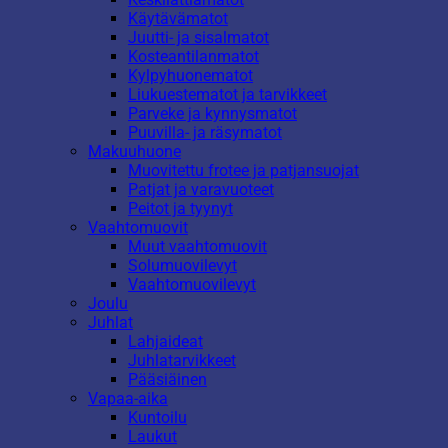
Käytävämatot
Juutti- ja sisalmatot
Kosteantilanmatot
Kylpyhuonematot
Liukuestematot ja tarvikkeet
Parveke ja kynnysmatot
Puuvilla- ja räsymatot
Makuuhuone
Muovitettu frotee ja patjansuojat
Patjat ja varavuoteet
Peitot ja tyynyt
Vaahtomuovit
Muut vaahtomuovit
Solumuovilevyt
Vaahtomuovilevyt
Joulu
Juhlat
Lahjaideat
Juhlatarvikkeet
Pääsiäinen
Vapaa-aika
Kuntoilu
Laukut