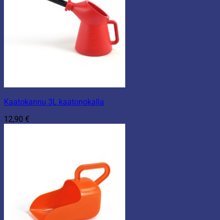
Kaatokannu 3L kaatonokalla
12,90
€