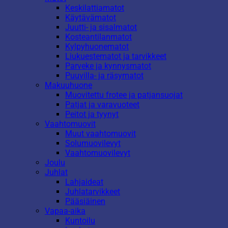
Keskilattiamatot
Käytävämatot
Juutti- ja sisalmatot
Kosteantilanmatot
Kylpyhuonematot
Liukuestematot ja tarvikkeet
Parveke ja kynnysmatot
Puuvilla- ja räsymatot
Makuuhuone
Muovitettu frotee ja patjansuojat
Patjat ja varavuoteet
Peitot ja tyynyt
Vaahtomuovit
Muut vaahtomuovit
Solumuovilevyt
Vaahtomuovilevyt
Joulu
Juhlat
Lahjaideat
Juhlatarvikkeet
Pääsiäinen
Vapaa-aika
Kuntoilu