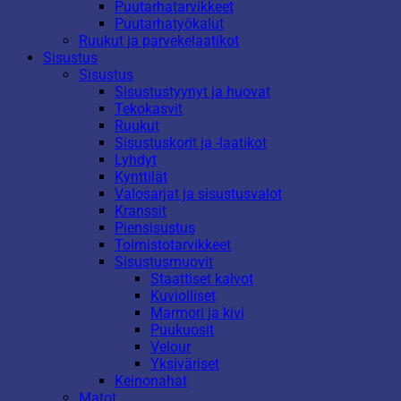
Puutarhatarvikkeet
Puutarhatyökalut
Ruukut ja parvekelaatikot
Sisustus
Sisustus
Sisustustyynyt ja huovat
Tekokasvit
Ruukut
Sisustuskorit ja -laatikot
Lyhdyt
Kynttilät
Valosarjat ja sisustusvalot
Kranssit
Piensisustus
Toimistotarvikkeet
Sisustusmuovit
Staattiset kalvot
Kuviolliset
Marmori ja kivi
Puukuosit
Velour
Yksiväriset
Keinonahat
Matot