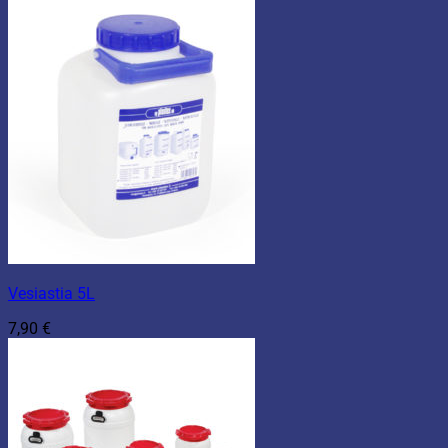
Vesiastia 5L
7,90
€