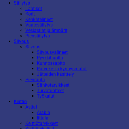
Säilytys
Laatikot
Korit
Kenkätelineet
Vaatesäilytys
Vesiastiat ja ämpärit
Piensäilytys
Siivous
Siivous
Siivousvälineet
Pyykkihuolto
Kunnossapito
Parveke- ja kynnysmatot
Jätteiden käsittely
Pienrauta
Sähkötarvikkeet
Turvatuotteet
Työkalut
Keittiö
Astiat
Arabia
Iittala
Keittiötarvikkeet
Keittiötekstiilit