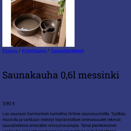
Etusivu
/
Kylpyhuone
/
Saunatarvikkeet
Saunakauha 0,6l messinki
3,90
€
Luo saunaan harmoninen tunnelma Orthex-saunatuotteilla. Tyylikäs
muotoilu ja tarkkaan mietityt käytännölliset ominaisuudet tekevät
saunahetkistä entistäkin rentouttavampia. Tämä pienikokoinen