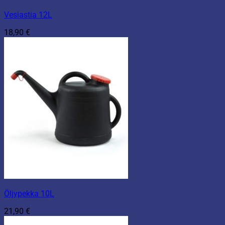
Vesiastia 12L
18,90
€
Öljypekka 10L
21,90
€