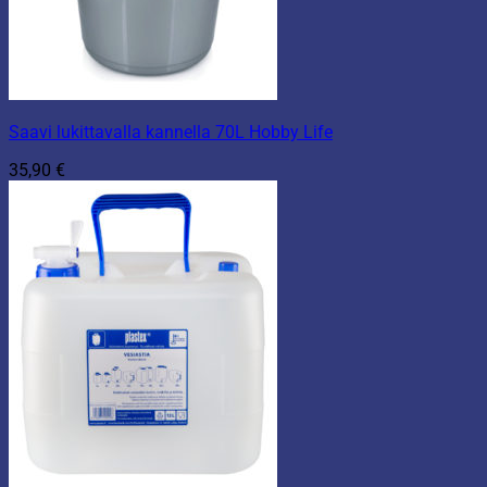
Saavi lukittavalla kannella 70L Hobby Life
35,90
€