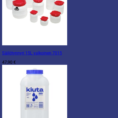
Säilötynnyri 15L valkoinen 7015
47,90
€