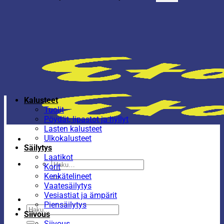
Kalusteet
Tuolit
Pöydät, lipastot ja hyllyt
Lasten kalusteet
Ulkokalusteet
Säilytys
Laatikot
Etsi:
Korit
Kenkätelineet
Vaatesäilytys
Vesiastiat ja ämpärit
Piensäilytys
Etsi:
Siivous
Siivous