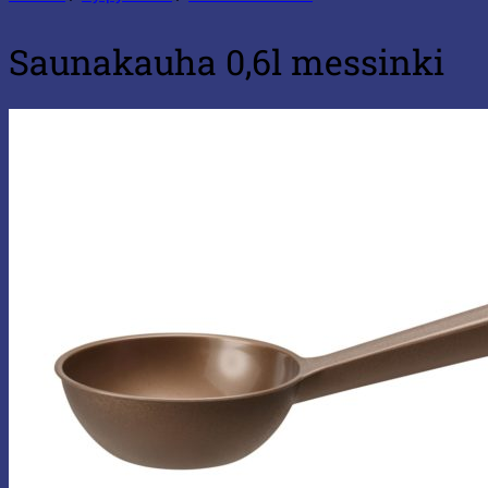
Saunakauha 0,6l messinki