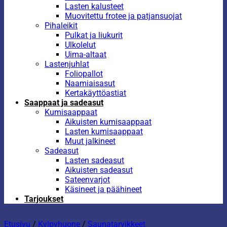
Lasten kalusteet
Muovitettu frotee ja patjansuojat
Pihaleikit
Pulkat ja liukurit
Ulkolelut
Uima-altaat
Lastenjuhlat
Foliopallot
Naamiaisasut
Kertakäyttöastiat
Saappaat ja sadeasut
Kumisaappaat
Aikuisten kumisaappaat
Lasten kumisaappaat
Muut jalkineet
Sadeasut
Lasten sadeasut
Aikuisten sadeasut
Sateenvarjot
Käsineet ja päähineet
Tarjoukset
Etusivu
/
Kylpyhuone
/
Saunatarvikkeet