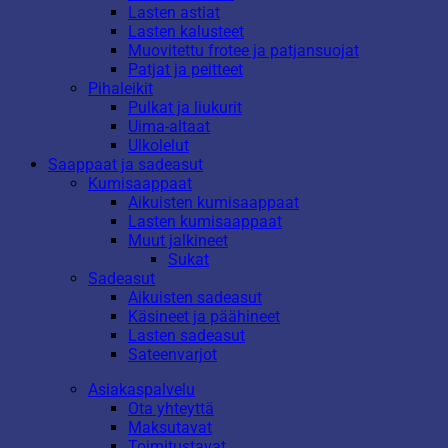
Lasten astiat
Lasten kalusteet
Muovitettu frotee ja patjansuojat
Patjat ja peitteet
Pihaleikit
Pulkat ja liukurit
Uima-altaat
Ulkolelut
Saappaat ja sadeasut
Kumisaappaat
Aikuisten kumisaappaat
Lasten kumisaappaat
Muut jalkineet
Sukat
Sadeasut
Aikuisten sadeasut
Käsineet ja päähineet
Lasten sadeasut
Sateenvarjot
Asiakaspalvelu
Ota yhteyttä
Maksutavat
Toimitustavat