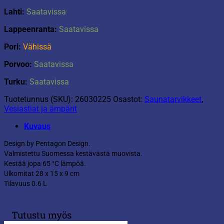
Lahti:
Saatavissa
Lappeenranta:
Saatavissa
Pori:
Vähissä
Porvoo:
Saatavissa
Turku:
Saatavissa
Tuotetunnus (SKU):
26030225
Osastot:
Saunatarvikkeet
,
Vesiastiat ja ämpärit
Kuvaus
Design by Pentagon Design.
Valmistettu Suomessa kestävästä muovista.
Kestää jopa 65 °C lämpöä.
Ulkomitat 28 x 15 x 9 cm
Tilavuus 0.6 L
Tutustu myös