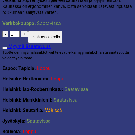
vesikauha sopii erityisesti pieneen saunatilaan ja löylynheittoon.
Kauhassa on ergonominen kahva, josta se voidaan kätevästi ripustaa
roikkumaan säilytystä varten.
Verkkokauppa:
Saatavissa
Saunakauha
Lisää ostoskoriin
0,6l
messinki
Myymäläsaatavuus
määrä
Tuotteiden myymäläsaldot vaihtelevat, eikä myymäläkohtaista saatavuutta
voida täysin taata.
Espoo: Tapiola:
Loppu
Helsinki: Herttoniemi:
Loppu
Helsinki: Iso-Roobertinkatu:
Saatavissa
Helsinki: Munkkiniemi:
Saatavissa
Helsinki: Suutarila:
Vähissä
Jyväskyla:
Saatavissa
Kouvola:
Loppu