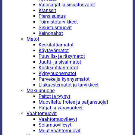
Valosarjat ja sisustusvalot
Kranssit
Piensisustus
Toimistotarvikkeet
Sisustusmuovit
Keinonahat
Matot
Keskilattiamatot
Käytävämatot
Puuvilla- ja räsymatot
Juutti- ja sisalmatot
Kosteantilanmatot
Kylpyhuonematot
Parveke ja kynnysmatot
Liukuestematot ja tarvikkeet
Makuuhuone
Peitot ja tyynyt
Muovitettu frotee ja patjansuojat
Patjat ja varavuoteet
Vaahtomuovit
Vaahtomuovilevyt
Solumuovilevyt
Muut vaahtomuovit