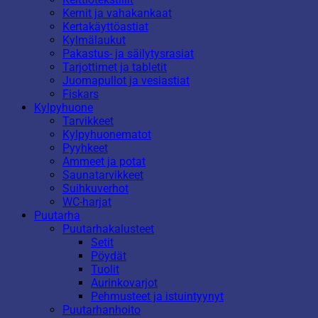
Kernit ja vahakankaat
Kertakäyttöastiat
Kylmälaukut
Pakastus- ja säilytysrasiat
Tarjottimet ja tabletit
Juomapullot ja vesiastiat
Fiskars
Kylpyhuone
Tarvikkeet
Kylpyhuonematot
Pyyhkeet
Ammeet ja potat
Saunatarvikkeet
Suihkuverhot
WC-harjat
Puutarha
Puutarhakalusteet
Setit
Pöydät
Tuolit
Aurinkovarjot
Pehmusteet ja istuintyynyt
Puutarhanhoito