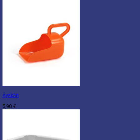
Äyskäri
5,90
€