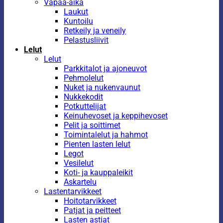
Vapaa-aika
Laukut
Kuntoilu
Retkeily ja veneily
Pelastusliivit
Lelut
Lelut
Parkkitalot ja ajoneuvot
Pehmolelut
Nuket ja nukenvaunut
Nukkekodit
Potkuttelijat
Keinuhevoset ja keppihevoset
Pelit ja soittimet
Toimintalelut ja hahmot
Pienten lasten lelut
Legot
Vesilelut
Koti- ja kauppaleikit
Askartelu
Lastentarvikkeet
Hoitotarvikkeet
Patjat ja peitteet
Lasten astiat