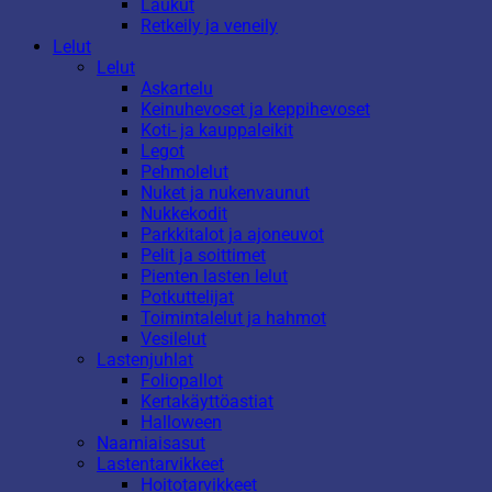
Laukut
Retkeily ja veneily
Lelut
Lelut
Askartelu
Keinuhevoset ja keppihevoset
Koti- ja kauppaleikit
Legot
Pehmolelut
Nuket ja nukenvaunut
Nukkekodit
Parkkitalot ja ajoneuvot
Pelit ja soittimet
Pienten lasten lelut
Potkuttelijat
Toimintalelut ja hahmot
Vesilelut
Lastenjuhlat
Foliopallot
Kertakäyttöastiat
Halloween
Naamiaisasut
Lastentarvikkeet
Hoitotarvikkeet