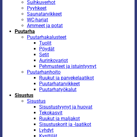
Suihkuverhot
Pyyhkeet
Saunatarvikkeet
WC-harjat
Ammeet ja potat
Puutarha
Puutarhakalusteet
Tuolit
Pöydät
Setit
Aurinkovarjot
Pehmusteet ja istuintyynyt
Puutarhanhoito
Ruukut ja parvekelaatikot
Puutarhatarvikkeet
Puutarhatyökalut
Sisustus
Sisustus
Sisustustyynyt ja huovat
Tekokasvit
Ruukut ja maljakot
Sisustuskorit ja -laatikot
Lyhdyt
Kynttilät