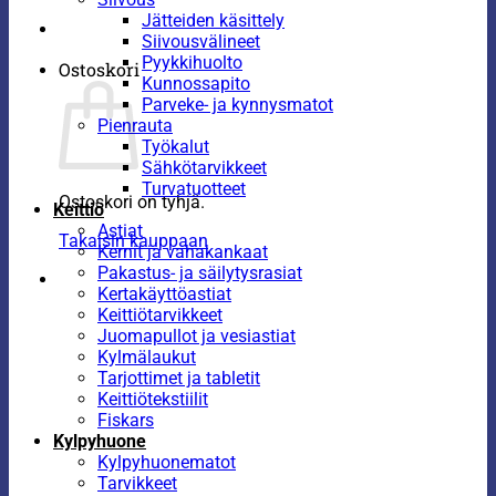
Jätteiden käsittely
Siivousvälineet
Pyykkihuolto
Ostoskori
Kunnossapito
Parveke- ja kynnysmatot
Pienrauta
Työkalut
Sähkötarvikkeet
Turvatuotteet
Ostoskori on tyhjä.
Keittiö
Astiat
Takaisin kauppaan
Kernit ja vahakankaat
Pakastus- ja säilytysrasiat
Kertakäyttöastiat
Keittiötarvikkeet
Juomapullot ja vesiastiat
Kylmälaukut
Tarjottimet ja tabletit
Keittiötekstiilit
Fiskars
Kylpyhuone
Kylpyhuonematot
Tarvikkeet