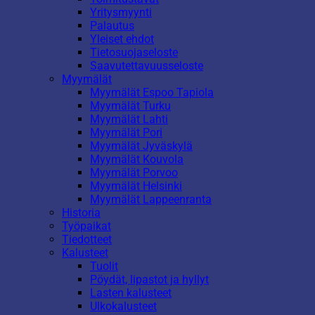
Yritysmyynti
Palautus
Yleiset ehdot
Tietosuojaseloste
Saavutettavuusseloste
Myymälät
Myymälät Espoo Tapiola
Myymälät Turku
Myymälät Lahti
Myymälät Pori
Myymälät Jyväskylä
Myymälät Kouvola
Myymälät Porvoo
Myymälät Helsinki
Myymälät Lappeenranta
Historia
Työpaikat
Tiedotteet
Kalusteet
Tuolit
Pöydät, lipastot ja hyllyt
Lasten kalusteet
Ulkokalusteet