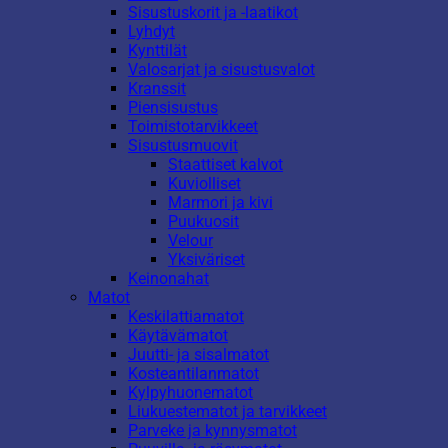
Sisustuskorit ja -laatikot
Lyhdyt
Kynttilät
Valosarjat ja sisustusvalot
Kranssit
Piensisustus
Toimistotarvikkeet
Sisustusmuovit
Staattiset kalvot
Kuviolliset
Marmori ja kivi
Puukuosit
Velour
Yksiväriset
Keinonahat
Matot
Keskilattiamatot
Käytävämatot
Juutti- ja sisalmatot
Kosteantilanmatot
Kylpyhuonematot
Liukuestematot ja tarvikkeet
Parveke ja kynnysmatot