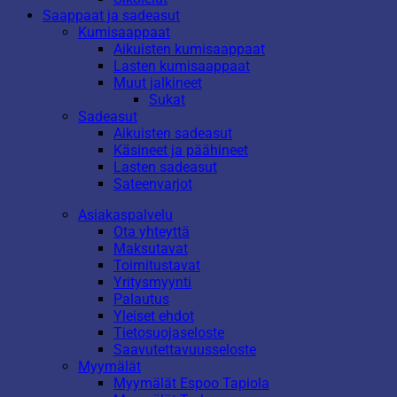
Saappaat ja sadeasut
Kumisaappaat
Aikuisten kumisaappaat
Lasten kumisaappaat
Muut jalkineet
Sukat
Sadeasut
Aikuisten sadeasut
Käsineet ja päähineet
Lasten sadeasut
Sateenvarjot
Asiakaspalvelu
Ota yhteyttä
Maksutavat
Toimitustavat
Yritysmyynti
Palautus
Yleiset ehdot
Tietosuojaseloste
Saavutettavuusseloste
Myymälät
Myymälät Espoo Tapiola