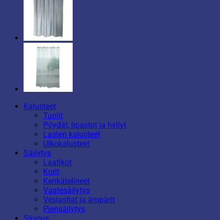
Kalusteet
Tuolit
Pöydät, lipastot ja hyllyt
Lasten kalusteet
Ulkokalusteet
Säilytys
Laatikot
Korit
Kenkätelineet
Vaatesäilytys
Vesiastiat ja ämpärit
Piensäilytys
Siivous