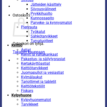
Jätteiden käsittely
Siivousvälineet
Pyykkihuolto
Ostoskori
Kunnossapito
Parveke- ja kynnysmatot
Pienrauta
Työkalut
Sähkötarvikkeet
Turvatuotteet
Ostoskori on tyhjä.
Keittiö
Astiat
Takaisin kauppaan
Kernit ja vahakankaat
Pakastus- ja säilytysrasiat
Kertakäyttöastiat
Keittiötarvikkeet
Juomapullot ja vesiastiat
Kylmälaukut
Tarjottimet ja tabletit
Keittiötekstiilit
Fiskars
Kylpyhuone
Kylpyhuonematot
Tarvikkeet