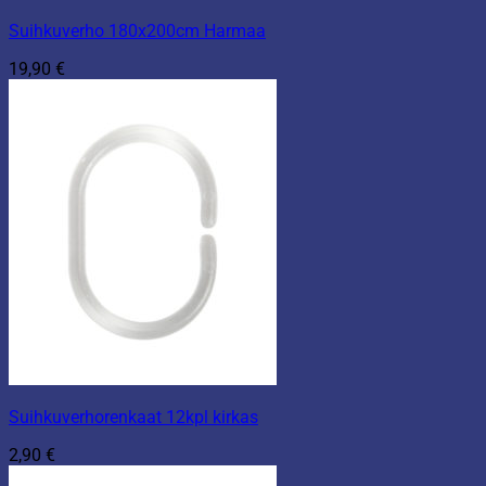
Suihkuverho 180x200cm Harmaa
19,90
€
Suihkuverhorenkaat 12kpl kirkas
2,90
€