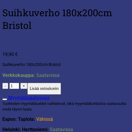
Suihkuverho 180x200cm
Bristol
19,90
€
Suihkuverho 180x200cm Bristol
Verkkokauppa:
Saatavissa
Suihkuverho
Lisää ostoskoriin
180x200cm
Bristol
Myymäläsaatavuus
määrä
Tuotteiden myymäläsaldot vaihtelevat, eikä myymäläkohtaista saatavuutta
voida täysin taata.
Espoo: Tapiola:
Vähissä
Helsinki: Herttoniemi:
Saatavissa