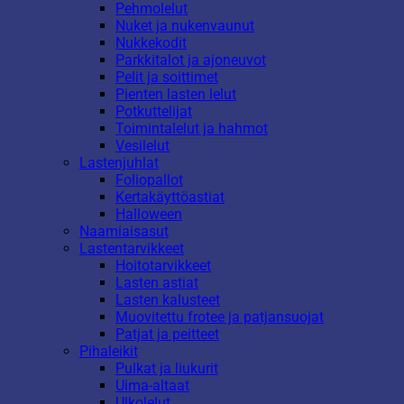
Pehmolelut
Nuket ja nukenvaunut
Nukkekodit
Parkkitalot ja ajoneuvot
Pelit ja soittimet
Pienten lasten lelut
Potkuttelijat
Toimintalelut ja hahmot
Vesilelut
Lastenjuhlat
Foliopallot
Kertakäyttöastiat
Halloween
Naamiaisasut
Lastentarvikkeet
Hoitotarvikkeet
Lasten astiat
Lasten kalusteet
Muovitettu frotee ja patjansuojat
Patjat ja peitteet
Pihaleikit
Pulkat ja liukurit
Uima-altaat
Ulkolelut