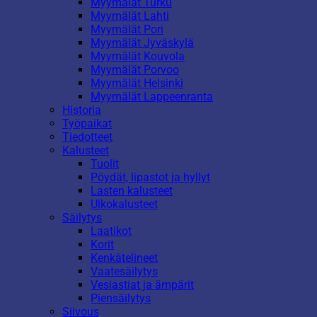
Myymälät Turku
Myymälät Lahti
Myymälät Pori
Myymälät Jyväskylä
Myymälät Kouvola
Myymälät Porvoo
Myymälät Helsinki
Myymälät Lappeenranta
Historia
Työpaikat
Tiedotteet
Kalusteet
Tuolit
Pöydät, lipastot ja hyllyt
Lasten kalusteet
Ulkokalusteet
Säilytys
Laatikot
Korit
Kenkätelineet
Vaatesäilytys
Vesiastiat ja ämpärit
Piensäilytys
Siivous