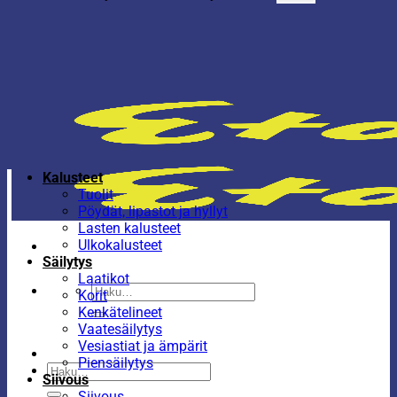
Kalusteet
Tuolit
Pöydät, lipastot ja hyllyt
Lasten kalusteet
Ulkokalusteet
Säilytys
Laatikot
Etsi:
Korit
Kenkätelineet
Vaatesäilytys
Vesiastiat ja ämpärit
Piensäilytys
Etsi:
Siivous
Siivous