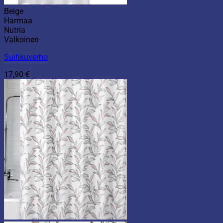
Beige
Harmaa
Nutria
Valkoinen
Suihkuverho
17,90
€