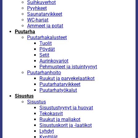
Suihkuverhot
Pyyhkeet
Saunatarvikkeet
WC-harjat
Ammeet ja potat
Puutarha
Puutarhakalusteet
Tuolit
Pöydät
Setit
Aurinkovarjot
Pehmusteet ja istuintyynyt
Puutarhanhoito
Ruukut ja parvekelaatikot
Puutarhatarvikkeet
Puutarhatyökalut
Sisustus
Sisustus
Sisustustyynyt ja huovat
Tekokasvit
Ruukut ja maljakot
Sisustuskorit ja -laatikot
Lyhdyt
Kynttilät