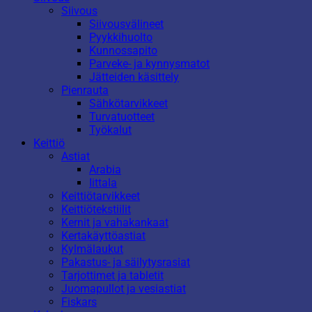
Siivous
Siivousvälineet
Pyykkihuolto
Kunnossapito
Parveke- ja kynnysmatot
Jätteiden käsittely
Pienrauta
Sähkötarvikkeet
Turvatuotteet
Työkalut
Keittiö
Astiat
Arabia
Iittala
Keittiötarvikkeet
Keittiötekstiilit
Kernit ja vahakankaat
Kertakäyttöastiat
Kylmälaukut
Pakastus- ja säilytysrasiat
Tarjottimet ja tabletit
Juomapullot ja vesiastiat
Fiskars