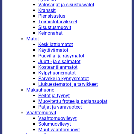
Valosarjat ja sisustusvalot
Kranssit
Piensisustus
Toimistotarvikkeet
Sisustusmuovit
Keinonahat
Matot
Keskilattiamatot
Käytävämatot
Puuvilla- ja räsymatot
Juutti- ja sisalmatot
Kosteantilanmatot
Kylpyhuonematot
Parveke ja kynnysmatot
Liukuestematot ja tarvikkeet
Makuuhuone
Peitot ja tyynyt
Muovitettu frotee ja patjansuojat
Patjat ja varavuoteet
Vaahtomuovit
Vaahtomuovilevyt
Solumuovilevyt
Muut vaahtomuovit