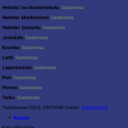
Helsinki: Iso-Roobertinkatu:
Saatavissa
Helsinki: Munkkiniemi:
Saatavissa
Helsinki: Suutarila:
Saatavissa
Jyväskyla:
Saatavissa
Kouvola:
Saatavissa
Lahti:
Saatavissa
Lappeenranta:
Saatavissa
Pori:
Saatavissa
Porvoo:
Saatavissa
Turku:
Saatavissa
Tuotetunnus (SKU):
20470568
Osasto:
Suihkuverhot
Kuvaus
Koko: 180x200cm