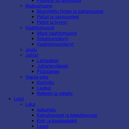
Puuvilla- ja räsymatot
Makuuhuone
Muovitettu frotee ja patjansuojat
Patjat ja varavuoteet
Peitot ja tyynyt
Vaahtomuovit
Muut vaahtomuovit
Solumuovilevyt
Vaahtomuovilevyt
Joulu
Juhlat
Lahjaideat
Juhlatarvikkeet
Pääsiäinen
Vapaa-aika
Kuntoilu
Laukut
Retkeily ja veneily
Lelut
Lelut
Askartelu
Keinuhevoset ja keppihevoset
Koti- ja kauppaleikit
Legot