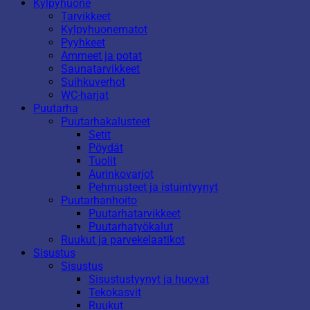
Kylpyhuone
Tarvikkeet
Kylpyhuonematot
Pyyhkeet
Ammeet ja potat
Saunatarvikkeet
Suihkuverhot
WC-harjat
Puutarha
Puutarhakalusteet
Setit
Pöydät
Tuolit
Aurinkovarjot
Pehmusteet ja istuintyynyt
Puutarhanhoito
Puutarhatarvikkeet
Puutarhatyökalut
Ruukut ja parvekelaatikot
Sisustus
Sisustus
Sisustustyynyt ja huovat
Tekokasvit
Ruukut