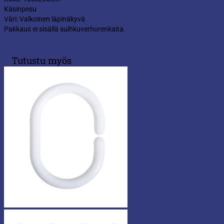
Käsinpesu
Väri: Valkoinen läpinäkyvä
Pakkaus ei sisällä suihkuverhorenkaita.
Tutustu myös