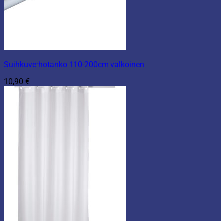
Suihkuverhotanko 110-200cm valkoinen
10,90
€