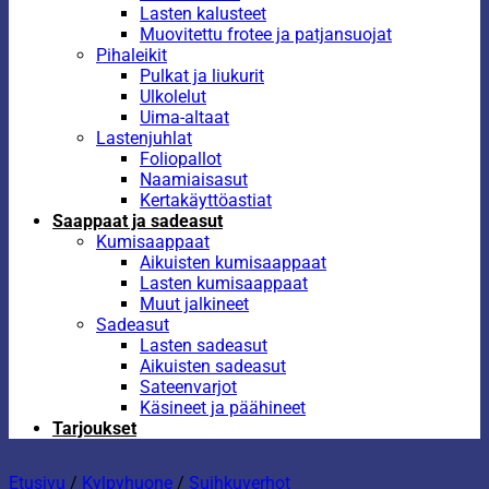
Lasten kalusteet
Muovitettu frotee ja patjansuojat
Pihaleikit
Pulkat ja liukurit
Ulkolelut
Uima-altaat
Lastenjuhlat
Foliopallot
Naamiaisasut
Kertakäyttöastiat
Saappaat ja sadeasut
Kumisaappaat
Aikuisten kumisaappaat
Lasten kumisaappaat
Muut jalkineet
Sadeasut
Lasten sadeasut
Aikuisten sadeasut
Sateenvarjot
Käsineet ja päähineet
Tarjoukset
Etusivu
/
Kylpyhuone
/
Suihkuverhot