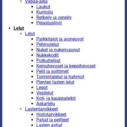
Vapaa-aika
Laukut
Kuntoilu
Retkeily ja veneily
Pelastusliivit
Lelut
Lelut
Parkkitalot ja ajoneuvot
Pehmolelut
Nuket ja nukenvaunut
Nukkekodit
Potkuttelijat
Keinuhevoset ja keppihevoset
Pelit ja soittimet
Toimintalelut ja hahmot
Pienten lasten lelut
Legot
Vesilelut
Koti- ja kauppaleikit
Askartelu
Lastentarvikkeet
Hoitotarvikkeet
Patjat ja peitteet
Lasten astiat