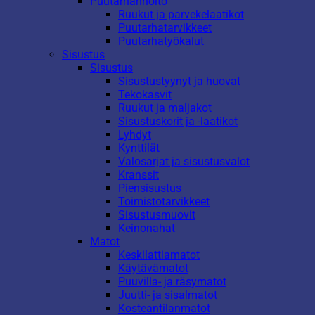
Puutarhanhoito
Ruukut ja parvekelaatikot
Puutarhatarvikkeet
Puutarhatyökalut
Sisustus
Sisustus
Sisustustyynyt ja huovat
Tekokasvit
Ruukut ja maljakot
Sisustuskorit ja -laatikot
Lyhdyt
Kynttilät
Valosarjat ja sisustusvalot
Kranssit
Piensisustus
Toimistotarvikkeet
Sisustusmuovit
Keinonahat
Matot
Keskilattiamatot
Käytävämatot
Puuvilla- ja räsymatot
Juutti- ja sisalmatot
Kosteantilanmatot