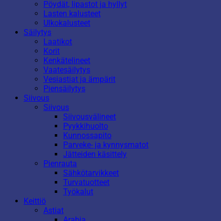
Pöydät, lipastot ja hyllyt
Lasten kalusteet
Ulkokalusteet
Säilytys
Laatikot
Korit
Kenkätelineet
Vaatesäilytys
Vesiastiat ja ämpärit
Piensäilytys
Siivous
Siivous
Siivousvälineet
Pyykkihuolto
Kunnossapito
Parveke- ja kynnysmatot
Jätteiden käsittely
Pienrauta
Sähkötarvikkeet
Turvatuotteet
Työkalut
Keittiö
Astiat
Arabia