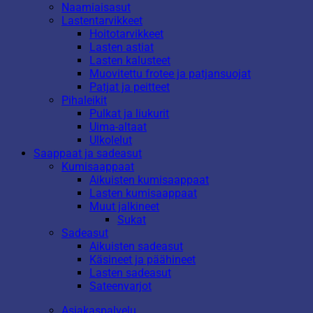
Naamiaisasut
Lastentarvikkeet
Hoitotarvikkeet
Lasten astiat
Lasten kalusteet
Muovitettu frotee ja patjansuojat
Patjat ja peitteet
Pihaleikit
Pulkat ja liukurit
Uima-altaat
Ulkolelut
Saappaat ja sadeasut
Kumisaappaat
Aikuisten kumisaappaat
Lasten kumisaappaat
Muut jalkineet
Sukat
Sadeasut
Aikuisten sadeasut
Käsineet ja päähineet
Lasten sadeasut
Sateenvarjot
Asiakaspalvelu