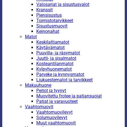
Valosarjat ja sisustusvalot
Kranssit
Piensisustus
Toimistotarvikkeet
Sisustusmuovit
Keinonahat
Matot
Keskilattiamatot
Käytävämatot
Puuvilla- ja räsymatot
Juutti- ja sisalmatot
Kosteantilanmatot
Kylpyhuonematot
Parveke ja kynnysmatot
Liukuestematot ja tarvikkeet
Makuuhuone
Peitot ja tyynyt
Muovitettu frotee ja patjansuojat
Patjat ja varavuoteet
Vaahtomuovit
Vaahtomuovilevyt
Solumuovilevyt
Muut vaahtomuovit