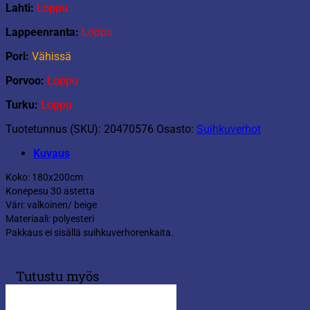
Lahti:
Loppu
Lappeenranta:
Loppu
Pori:
Vähissä
Porvoo:
Loppu
Turku:
Loppu
Tuotetunnus (SKU):
20470576
Osasto:
Suihkuverhot
Kuvaus
Koko: 180x200cm
Konepesu 30 astetta
Väri: valkoinen/ beige
Materiaali: polyesteri
Pakkaus ei sisällä suihkuverhorenkaita.
Tutustu myös