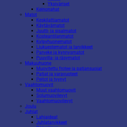
Yksiväriset
Keinonahat
Matot
Keskilattiamatot
Käytävämatot
Juutti- ja sisalmatot
Kosteantilanmatot
Kylpyhuonematot
Liukuestematot ja tarvikkeet
Parveke ja kynnysmatot
Puuvilla- ja räsymatot
Makuuhuone
Muovitettu frotee ja patjansuojat
Patjat ja varavuoteet
Peitot ja tyynyt
Vaahtomuovit
Muut vaahtomuovit
Solumuovilevyt
Vaahtomuovilevyt
Joulu
Juhlat
Lahjaideat
Juhlatarvikkeet