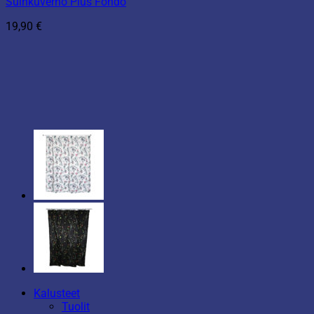
Suihkuverho Plus Fondo
19,90
€
Kalusteet
Tuolit