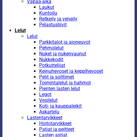
Vapaa-aika
Laukut
Kuntoilu
Retkeily ja veneily
Pelastusliivit
Lelut
Lelut
Parkkitalot ja ajoneuvot
Pehmolelut
Nuket ja nukenvaunut
Nukkekodit
Potkuttelijat
Keinuhevoset ja keppihevoset
Pelit ja soittimet
Toimintalelut ja hahmot
Pienten lasten lelut
Legot
Vesilelut
Koti- ja kauppaleikit
Askartelu
Lastentarvikkeet
Hoitotarvikkeet
Patjat ja peitteet
Lasten astiat