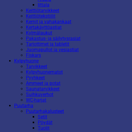
Iittala
Keittiötarvikkeet
Keittiötekstiilit
Kernit ja vahakankaat
Kertakäyttöastiat
Kylmälaukut
Pakastus- ja säilytysrasiat
Tarjottimet ja tabletit
Juomapullot ja vesiastiat
Fiskars
Kylpyhuone
Tarvikkeet
Kylpyhuonematot
Pyyhkeet
Ammeet ja potat
Saunatarvikkeet
Suihkuverhot
WC-harjat
Puutarha
Puutarhakalusteet
Setit
Pöydät
Tuolit