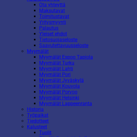
Ota yhteyttä
Maksutavat
Toimitustavat
Yritysmyynti
Palautus
Yleiset ehdot
Tietosuojaseloste
Saavutettavuusseloste
Myymälät
Myymälät Espoo Tapiola
Myymälät Turku
Myymälät Lahti
Myymälät Pori
Myymälät Jyväskylä
Myymälät Kouvola
Myymälät Porvoo
Myymälät Helsinki
Myymälät Lappeenranta
Historia
Työpaikat
Tiedotteet
Kalusteet
Tuolit