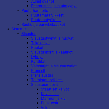
Aurinkovarjot
Pehmusteet ja istuintyynyt
Puutarhanhoito
Puutarhatarvikkeet
Puutarhatyökalut
Ruukut ja parvekelaatikot
Sisustus
Sisustus
Sisustustyynyt ja huovat
Tekokasvit
Ruukut
Sisustuskorit ja -laatikot
Lyhdyt
Kynttilät
Valosarjat ja sisustusvalot
Kranssit
Piensisustus
Toimistotarvikkeet
Sisustusmuovit
Staattiset kalvot
Kuviolliset
Marmori ja kivi
Puukuosit
Velour