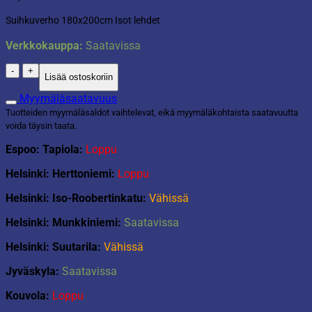
Suihkuverho 180x200cm Isot lehdet
Verkkokauppa:
Saatavissa
Suihkuverho
Lisää ostoskoriin
180x200cm
Isot
Myymäläsaatavuus
lehdet
Tuotteiden myymäläsaldot vaihtelevat, eikä myymäläkohtaista saatavuutta
määrä
voida täysin taata.
Espoo: Tapiola:
Loppu
Helsinki: Herttoniemi:
Loppu
Helsinki: Iso-Roobertinkatu:
Vähissä
Helsinki: Munkkiniemi:
Saatavissa
Helsinki: Suutarila:
Vähissä
Jyväskyla:
Saatavissa
Kouvola:
Loppu