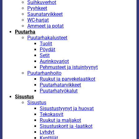
Suihkuverhot
Pyyhkeet
Saunatarvikkeet
WC-harjat
Ammeet ja potat
Puutarha
Puutarhakalusteet
Tuolit
Pöydät
Setit
Aurinkovarjot
Pehmusteet ja istuintyynyt
Puutarhanhoito
Ruukut ja parvekelaatikot
Puutarhatarvikkeet
Puutarhatyökalut
Sisustus
Sisustus
Sisustustyynyt ja huovat
Tekokasvit
Ruukut ja maljakot
Sisustuskorit ja -laatikot
Lyhdyt
Kynttilät