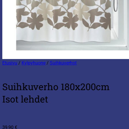
Etusivu
/
Kylpyhuone
/
Suihkuverhot
Suihkuverho 180x200cm
Isot lehdet
39,90
€