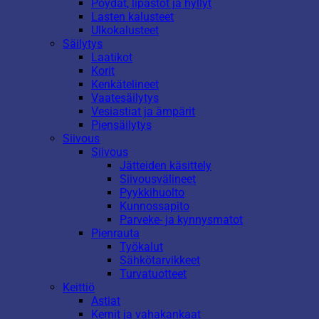
Pöydät, lipastot ja hyllyt
Lasten kalusteet
Ulkokalusteet
Säilytys
Laatikot
Korit
Kenkätelineet
Vaatesäilytys
Vesiastiat ja ämpärit
Piensäilytys
Siivous
Siivous
Jätteiden käsittely
Siivousvälineet
Pyykkihuolto
Kunnossapito
Parveke- ja kynnysmatot
Pienrauta
Työkalut
Sähkötarvikkeet
Turvatuotteet
Keittiö
Astiat
Kernit ja vahakankaat