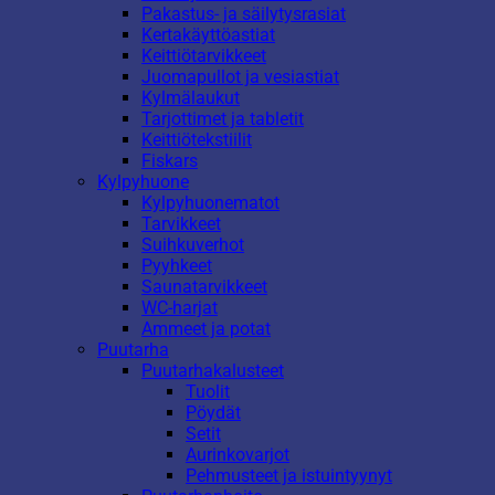
Pakastus- ja säilytysrasiat
Kertakäyttöastiat
Keittiötarvikkeet
Juomapullot ja vesiastiat
Kylmälaukut
Tarjottimet ja tabletit
Keittiötekstiilit
Fiskars
Kylpyhuone
Kylpyhuonematot
Tarvikkeet
Suihkuverhot
Pyyhkeet
Saunatarvikkeet
WC-harjat
Ammeet ja potat
Puutarha
Puutarhakalusteet
Tuolit
Pöydät
Setit
Aurinkovarjot
Pehmusteet ja istuintyynyt