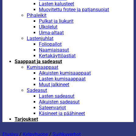
Lasten kalusteet
Muovitettu frotee ja patjansuojat
Pihaleikit
Pulkat ja liukurit
Ulkolelut
Uima-altaat
Lastenjuhlat
Foliopallot
Naamiaisasut
Kertakäyttöastiat
Saappaat ja sadeasut
Kumisaappaat
Aikuisten kumisaappaat
Lasten kumisaappaat
Muut jalkineet
Sadeasut
Lasten sadeasut
Aikuisten sadeasut
Sateenvarjot
Käsineet ja päähineet
Tarjoukset
Etusivu
/
Kylpyhuone
/
Suihkuverhot