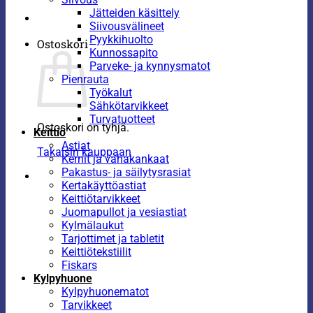
Jätteiden käsittely
Siivousvälineet
Pyykkihuolto
Ostoskori
Kunnossapito
Parveke- ja kynnysmatot
Pienrauta
Työkalut
Sähkötarvikkeet
Turvatuotteet
Ostoskori on tyhjä.
Keittiö
Astiat
Takaisin kauppaan
Kernit ja vahakankaat
Pakastus- ja säilytysrasiat
Kertakäyttöastiat
Keittiötarvikkeet
Juomapullot ja vesiastiat
Kylmälaukut
Tarjottimet ja tabletit
Keittiötekstiilit
Fiskars
Kylpyhuone
Kylpyhuonematot
Tarvikkeet