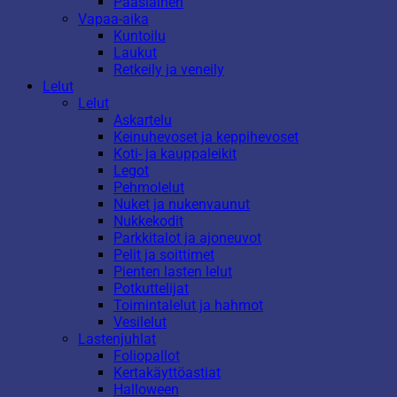
Pääsiäinen
Vapaa-aika
Kuntoilu
Laukut
Retkeily ja veneily
Lelut
Lelut
Askartelu
Keinuhevoset ja keppihevoset
Koti- ja kauppaleikit
Legot
Pehmolelut
Nuket ja nukenvaunut
Nukkekodit
Parkkitalot ja ajoneuvot
Pelit ja soittimet
Pienten lasten lelut
Potkuttelijat
Toimintalelut ja hahmot
Vesilelut
Lastenjuhlat
Foliopallot
Kertakäyttöastiat
Halloween