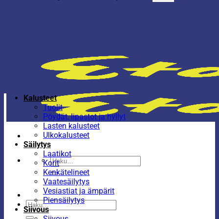
Kalusteet
Tuolit
Pöydät, lipastot ja hyllyt
Lasten kalusteet
Ulkokalusteet
Säilytys
Laatikot
Etsi:
Korit
Kenkätelineet
Vaatesäilytys
Vesiastiat ja ämpärit
Piensäilytys
Etsi:
Siivous
Siivous