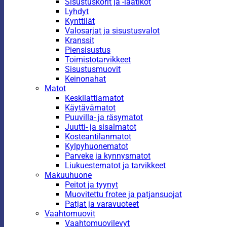
Sisustuskorit ja -laatikot
Lyhdyt
Kynttilät
Valosarjat ja sisustusvalot
Kranssit
Piensisustus
Toimistotarvikkeet
Sisustusmuovit
Keinonahat
Matot
Keskilattiamatot
Käytävämatot
Puuvilla- ja räsymatot
Juutti- ja sisalmatot
Kosteantilanmatot
Kylpyhuonematot
Parveke ja kynnysmatot
Liukuestematot ja tarvikkeet
Makuuhuone
Peitot ja tyynyt
Muovitettu frotee ja patjansuojat
Patjat ja varavuoteet
Vaahtomuovit
Vaahtomuovilevyt