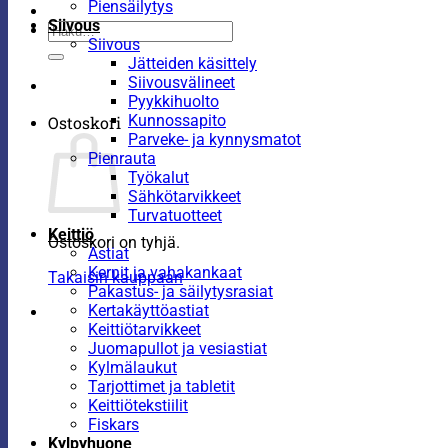
Piensäilytys
Siivous
Etsi:
Siivous
Jätteiden käsittely
Siivousvälineet
Pyykkihuolto
Kunnossapito
Ostoskori
Parveke- ja kynnysmatot
Pienrauta
Työkalut
Sähkötarvikkeet
Turvatuotteet
Keittiö
Ostoskori on tyhjä.
Astiat
Kernit ja vahakankaat
Takaisin kauppaan
Pakastus- ja säilytysrasiat
Kertakäyttöastiat
Keittiötarvikkeet
Juomapullot ja vesiastiat
Kylmälaukut
Tarjottimet ja tabletit
Keittiötekstiilit
Fiskars
Kylpyhuone