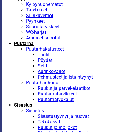
Kylpyhuonematot
Tarvikkeet
Suihkuverhot
Pyyhkeet
Saunatarvikkeet
WC-harjat
Ammeet ja potat
Puutarha
Puutarhakalusteet
Tuolit
Pöydät
Setit
Aurinkovarjot
Pehmusteet ja istuintyynyt
Puutarhanhoito
Ruukut ja parvekelaatikot
Puutarhatarvikkeet
Puutarhatyökalut
Sisustus
Sisustus
Sisustustyynyt ja huovat
Tekokasvit
Ruukut ja maljakot