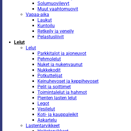
Solumuovilevyt
Muut vaahtomuovit
Vapaa-aika
Laukut
Kuntoilu
Retkeily ja veneily
Pelastusliivit
Lelut
Lelut
Parkkitalot ja ajoneuvot
Pehmolelut
Nuket ja nukenvaunut
Nukkekodit
Potkuttelijat
Keinuhevoset ja keppihevoset
Pelit ja soittimet
Toimintalelut ja hahmot
Pienten lasten lelut
Legot
Vesilelut
Koti- ja kauppaleikit
Askartelu
Lastentarvikkeet