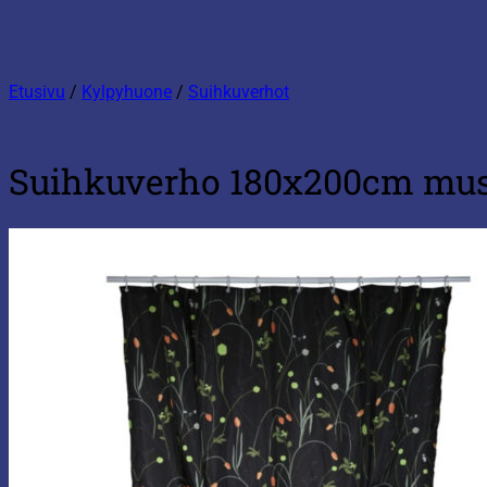
Etusivu
/
Kylpyhuone
/
Suihkuverhot
Suihkuverho 180x200cm mus