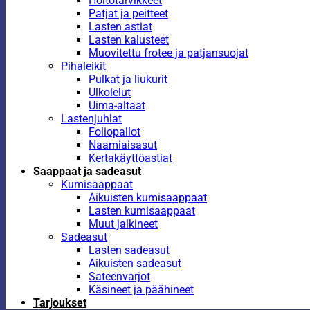
Hoitotarvikkeet
Patjat ja peitteet
Lasten astiat
Lasten kalusteet
Muovitettu frotee ja patjansuojat
Pihaleikit
Pulkat ja liukurit
Ulkolelut
Uima-altaat
Lastenjuhlat
Foliopallot
Naamiaisasut
Kertakäyttöastiat
Saappaat ja sadeasut
Kumisaappaat
Aikuisten kumisaappaat
Lasten kumisaappaat
Muut jalkineet
Sadeasut
Lasten sadeasut
Aikuisten sadeasut
Sateenvarjot
Käsineet ja päähineet
Tarjoukset