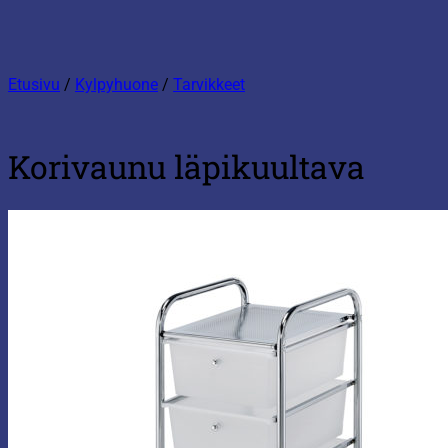
Etusivu
/
Kylpyhuone
/
Tarvikkeet
Korivaunu läpikuultava