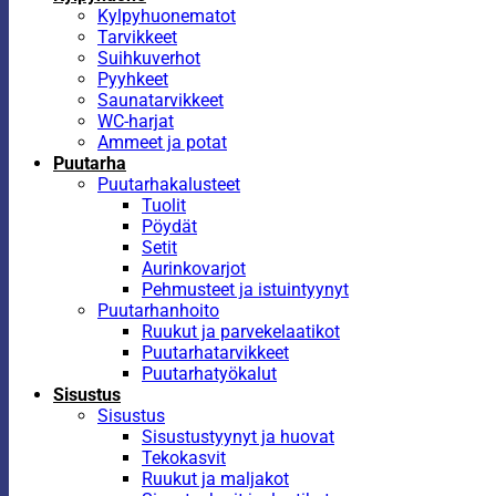
Kylpyhuonematot
Tarvikkeet
Suihkuverhot
Pyyhkeet
Saunatarvikkeet
WC-harjat
Ammeet ja potat
Puutarha
Puutarhakalusteet
Tuolit
Pöydät
Setit
Aurinkovarjot
Pehmusteet ja istuintyynyt
Puutarhanhoito
Ruukut ja parvekelaatikot
Puutarhatarvikkeet
Puutarhatyökalut
Sisustus
Sisustus
Sisustustyynyt ja huovat
Tekokasvit
Ruukut ja maljakot