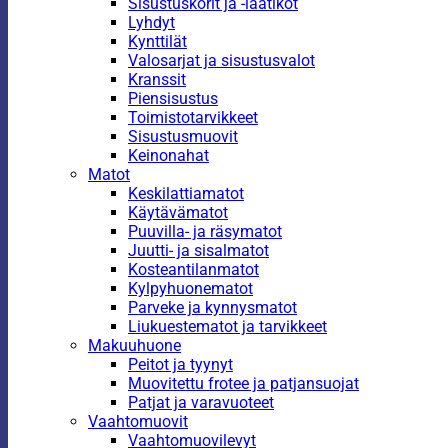
Sisustuskorit ja -laatikot
Lyhdyt
Kynttilät
Valosarjat ja sisustusvalot
Kranssit
Piensisustus
Toimistotarvikkeet
Sisustusmuovit
Keinonahat
Matot
Keskilattiamatot
Käytävämatot
Puuvilla- ja räsymatot
Juutti- ja sisalmatot
Kosteantilanmatot
Kylpyhuonematot
Parveke ja kynnysmatot
Liukuestematot ja tarvikkeet
Makuuhuone
Peitot ja tyynyt
Muovitettu frotee ja patjansuojat
Patjat ja varavuoteet
Vaahtomuovit
Vaahtomuovilevyt