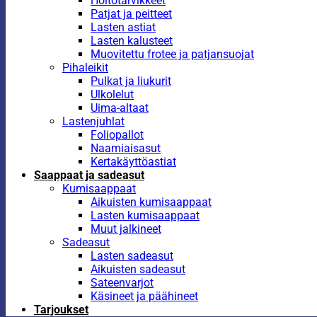
Hoitotarvikkeet
Patjat ja peitteet
Lasten astiat
Lasten kalusteet
Muovitettu frotee ja patjansuojat
Pihaleikit
Pulkat ja liukurit
Ulkolelut
Uima-altaat
Lastenjuhlat
Foliopallot
Naamiaisasut
Kertakäyttöastiat
Saappaat ja sadeasut
Kumisaappaat
Aikuisten kumisaappaat
Lasten kumisaappaat
Muut jalkineet
Sadeasut
Lasten sadeasut
Aikuisten sadeasut
Sateenvarjot
Käsineet ja päähineet
Tarjoukset