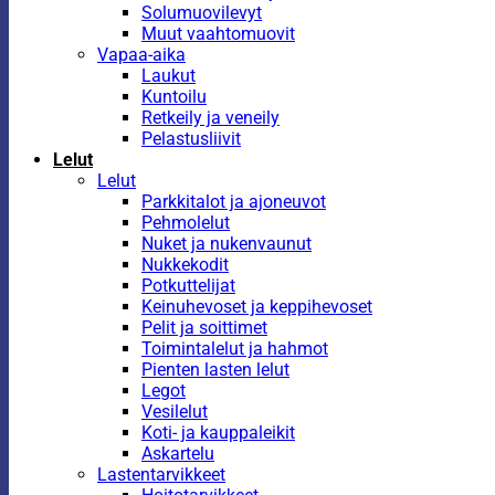
Solumuovilevyt
Muut vaahtomuovit
Vapaa-aika
Laukut
Kuntoilu
Retkeily ja veneily
Pelastusliivit
Lelut
Lelut
Parkkitalot ja ajoneuvot
Pehmolelut
Nuket ja nukenvaunut
Nukkekodit
Potkuttelijat
Keinuhevoset ja keppihevoset
Pelit ja soittimet
Toimintalelut ja hahmot
Pienten lasten lelut
Legot
Vesilelut
Koti- ja kauppaleikit
Askartelu
Lastentarvikkeet