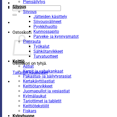
Piensäilytys
Siivous
Etsi:
Siivous
Jätteiden käsittely
Siivousvälineet
Pyykkihuolto
Kunnossapito
Ostoskori
Parveke- ja kynnysmatot
Pienrauta
Työkalut
Sähkötarvikkeet
Turvatuotteet
Keittiö
Ostoskori on tyhjä.
Astiat
Kernit ja vahakankaat
Takaisin kauppaan
Pakastus- ja säilytysrasiat
Kertakäyttöastiat
Keittiötarvikkeet
Juomapullot ja vesiastiat
Kylmälaukut
Tarjottimet ja tabletit
Keittiötekstiilit
Fiskars
Kylpyhuone