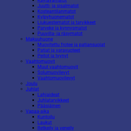
Käytävämatot
Juutti- ja sisalmatot
Kosteantilanmatot
Kylpyhuonematot
Liukuestematot ja tarvikkeet
Parveke ja kynnysmatot
Puuvilla- ja räsymatot
Makuuhuone
Muovitettu frotee ja patjansuojat
Patjat ja varavuoteet
Peitot ja tyynyt
Vaahtomuovit
Muut vaahtomuovit
Solumuovilevyt
Vaahtomuovilevyt
Joulu
Juhlat
Lahjaideat
Juhlatarvikkeet
Pääsiäinen
Vapaa-aika
Kuntoilu
Laukut
Retkeily ja veneily