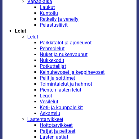
Vapaa-aika
Laukut
Kuntoilu
Retkeily ja veneily
Pelastusliivit
Lelut
Lelut
Parkkitalot ja ajoneuvot
Pehmolelut
Nuket ja nukenvaunut
Nukkekodit
Potkuttelijat
Keinuhevoset ja keppihevoset
Pelit ja soittimet
Toimintalelut ja hahmot
Pienten lasten lelut
Legot
Vesilelut
Koti- ja kauppaleikit
Askartelu
Lastentarvikkeet
Hoitotarvikkeet
Patjat ja peitteet
Lasten astiat