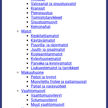
Valosarjat ja sisustusvalot
Kranssit
Piensisustus
Toimistotarvikkeet
Sisustusmuovit
Keinonahat
Matot
Keskilattiamatot
Käytävämatot
Puuvilla- ja räsymatot
Juutti- ja sisalmatot
Kosteantilanmatot
Kylpyhuonematot
Parveke ja kynnysmatot
Liukuestematot ja tarvikkeet
Makuuhuone
Peitot ja tyynyt
Muovitettu frotee ja patjansuojat
Patjat ja varavuoteet
Vaahtomuovit
Vaahtomuovilevyt
Solumuovilevyt
Muut vaahtomuovit