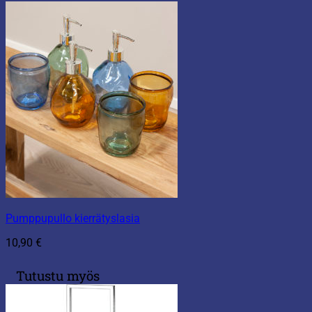
Pumppupullo kierrätyslasia
10,90
€
Tutustu myös