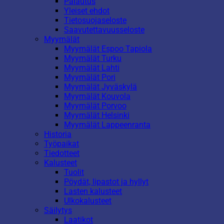
Palautus
Yleiset ehdot
Tietosuojaseloste
Saavutettavuusseloste
Myymälät
Myymälät Espoo Tapiola
Myymälät Turku
Myymälät Lahti
Myymälät Pori
Myymälät Jyväskylä
Myymälät Kouvola
Myymälät Porvoo
Myymälät Helsinki
Myymälät Lappeenranta
Historia
Työpaikat
Tiedotteet
Kalusteet
Tuolit
Pöydät, lipastot ja hyllyt
Lasten kalusteet
Ulkokalusteet
Säilytys
Laatikot