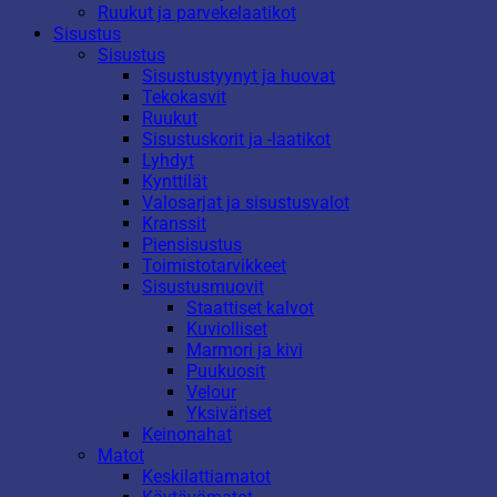
Ruukut ja parvekelaatikot
Sisustus
Sisustus
Sisustustyynyt ja huovat
Tekokasvit
Ruukut
Sisustuskorit ja -laatikot
Lyhdyt
Kynttilät
Valosarjat ja sisustusvalot
Kranssit
Piensisustus
Toimistotarvikkeet
Sisustusmuovit
Staattiset kalvot
Kuviolliset
Marmori ja kivi
Puukuosit
Velour
Yksiväriset
Keinonahat
Matot
Keskilattiamatot