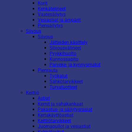
Korit
Kenkätelineet
Vaatesäilytys
Vesiastiat ja ämpärit
Piensäilytys
Siivous
Siivous
Jätteiden käsittely
Siivousvälineet
Pyykkihuolto
Kunnossapito
Parveke- ja kynnysmatot
Pienrauta
Työkalut
Sähkötarvikkeet
Turvatuotteet
Keittiö
Astiat
Kernit ja vahakankaat
Pakastus- ja säilytysrasiat
Kertakäyttöastiat
Keittiötarvikkeet
Juomapullot ja vesiastiat
Kylmälaukut