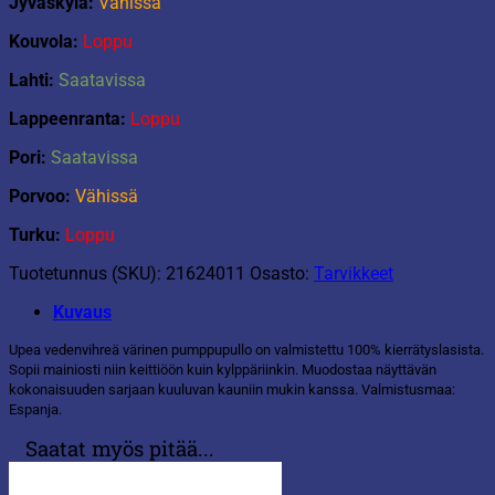
Jyväskyla:
Vähissä
Kouvola:
Loppu
Lahti:
Saatavissa
Lappeenranta:
Loppu
Pori:
Saatavissa
Porvoo:
Vähissä
Turku:
Loppu
Tuotetunnus (SKU):
21624011
Osasto:
Tarvikkeet
Kuvaus
Upea vedenvihreä värinen pumppupullo on valmistettu 100% kierrätyslasista.
Sopii mainiosti niin keittiöön kuin kylppäriinkin. Muodostaa näyttävän
kokonaisuuden sarjaan kuuluvan kauniin mukin kanssa. Valmistusmaa:
Espanja.
Saatat myös pitää...