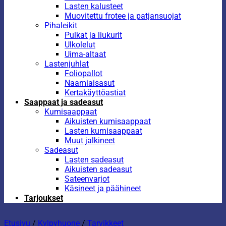
Lasten kalusteet
Muovitettu frotee ja patjansuojat
Pihaleikit
Pulkat ja liukurit
Ulkolelut
Uima-altaat
Lastenjuhlat
Foliopallot
Naamiaisasut
Kertakäyttöastiat
Saappaat ja sadeasut
Kumisaappaat
Aikuisten kumisaappaat
Lasten kumisaappaat
Muut jalkineet
Sadeasut
Lasten sadeasut
Aikuisten sadeasut
Sateenvarjot
Käsineet ja päähineet
Tarjoukset
Etusivu
/
Kylpyhuone
/
Tarvikkeet