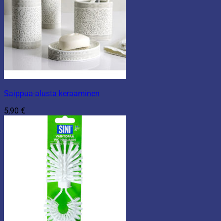
Saippua-alusta keraaminen
5,90
€