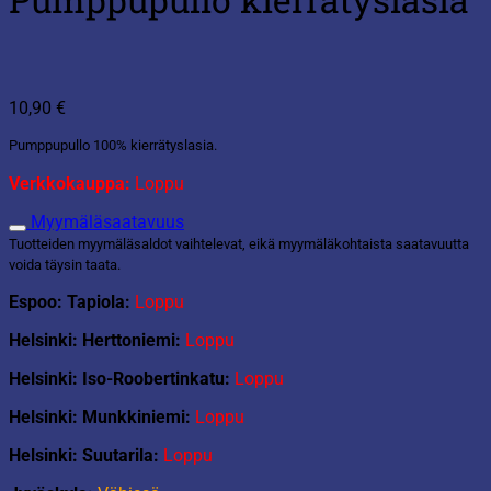
10,90
€
Pumppupullo 100% kierrätyslasia.
Verkkokauppa:
Loppu
Myymäläsaatavuus
Tuotteiden myymäläsaldot vaihtelevat, eikä myymäläkohtaista saatavuutta
voida täysin taata.
Espoo: Tapiola:
Loppu
Helsinki: Herttoniemi:
Loppu
Helsinki: Iso-Roobertinkatu:
Loppu
Helsinki: Munkkiniemi:
Loppu
Helsinki: Suutarila:
Loppu