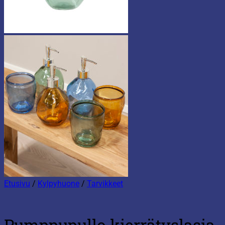
Etusivu
/
Kylpyhuone
/
Tarvikkeet
Pumppupullo kierrätyslasia