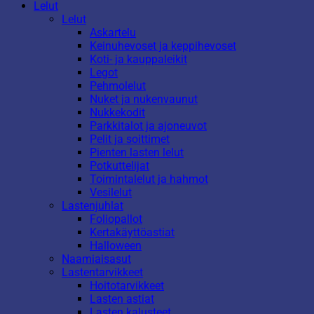
Lelut
Lelut
Askartelu
Keinuhevoset ja keppihevoset
Koti- ja kauppaleikit
Legot
Pehmolelut
Nuket ja nukenvaunut
Nukkekodit
Parkkitalot ja ajoneuvot
Pelit ja soittimet
Pienten lasten lelut
Potkuttelijat
Toimintalelut ja hahmot
Vesilelut
Lastenjuhlat
Foliopallot
Kertakäyttöastiat
Halloween
Naamiaisasut
Lastentarvikkeet
Hoitotarvikkeet
Lasten astiat
Lasten kalusteet