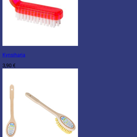
Kynsiharja
3,90
€