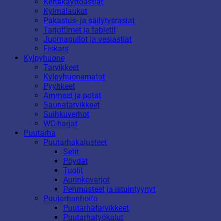
Kertakäyttöastiat
Kylmälaukut
Pakastus- ja säilytysrasiat
Tarjottimet ja tabletit
Juomapullot ja vesiastiat
Fiskars
Kylpyhuone
Tarvikkeet
Kylpyhuonematot
Pyyhkeet
Ammeet ja potat
Saunatarvikkeet
Suihkuverhot
WC-harjat
Puutarha
Puutarhakalusteet
Setit
Pöydät
Tuolit
Aurinkovarjot
Pehmusteet ja istuintyynyt
Puutarhanhoito
Puutarhatarvikkeet
Puutarhatyökalut