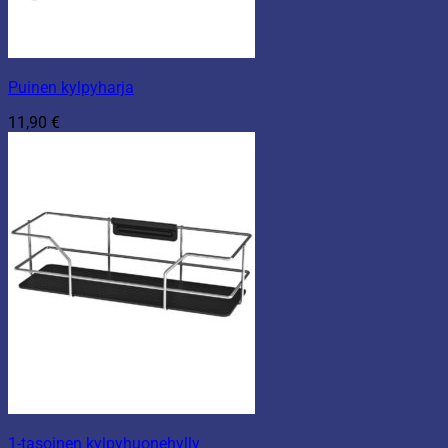
Puinen kylpyharja
11,90
€
1-tasoinen kylpyhuonehylly