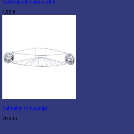
Pyyheripustin nipsu 5 kpl
1,90
€
Kulmahylly imukuppi
20,00
€