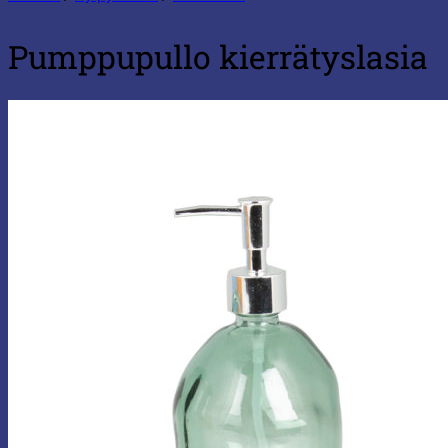
Pumppupullo kierrätyslasia