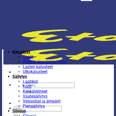
Kalusteet
Tuolit
Pöydät, lipastot ja hyllyt
Lasten kalusteet
Ulkokalusteet
Säilytys
Laatikot
Etsi:
Korit
Kenkätelineet
Vaatesäilytys
Vesiastiat ja ämpärit
Piensäilytys
Etsi:
Siivous
Siivous