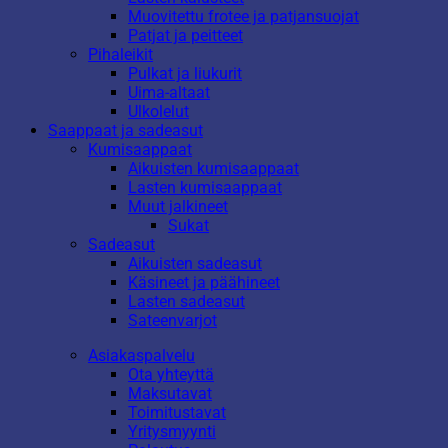
Muovitettu frotee ja patjansuojat
Patjat ja peitteet
Pihaleikit
Pulkat ja liukurit
Uima-altaat
Ulkolelut
Saappaat ja sadeasut
Kumisaappaat
Aikuisten kumisaappaat
Lasten kumisaappaat
Muut jalkineet
Sukat
Sadeasut
Aikuisten sadeasut
Käsineet ja päähineet
Lasten sadeasut
Sateenvarjot
Asiakaspalvelu
Ota yhteyttä
Maksutavat
Toimitustavat
Yritysmyynti