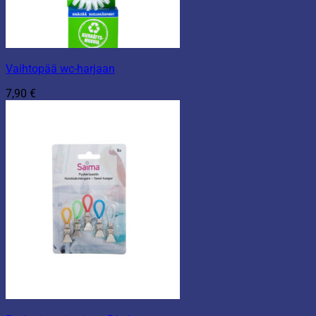
Vaihtopää wc-harjaan
7,90
€