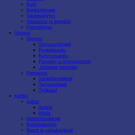
Korit
Kenkätelineet
Vaatesäilytys
Vesiastiat ja ämpärit
Piensäilytys
Siivous
Siivous
Siivousvälineet
Pyykkihuolto
Kunnossapito
Parveke- ja kynnysmatot
Jätteiden käsittely
Pienrauta
Sähkötarvikkeet
Turvatuotteet
Työkalut
Keittiö
Astiat
Arabia
Iittala
Keittiötarvikkeet
Keittiötekstiilit
Kernit ja vahakankaat