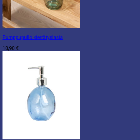
Pumppupullo kierrätyslasia
10,90
€