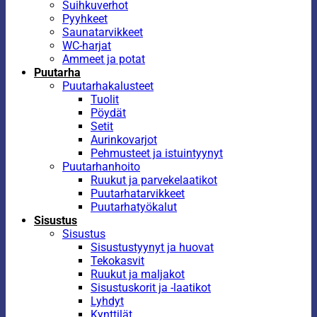
Suihkuverhot
Pyyhkeet
Saunatarvikkeet
WC-harjat
Ammeet ja potat
Puutarha
Puutarhakalusteet
Tuolit
Pöydät
Setit
Aurinkovarjot
Pehmusteet ja istuintyynyt
Puutarhanhoito
Ruukut ja parvekelaatikot
Puutarhatarvikkeet
Puutarhatyökalut
Sisustus
Sisustus
Sisustustyynyt ja huovat
Tekokasvit
Ruukut ja maljakot
Sisustuskorit ja -laatikot
Lyhdyt
Kynttilät