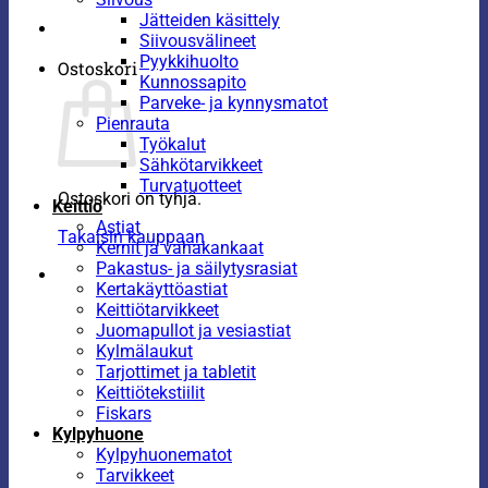
Jätteiden käsittely
Siivousvälineet
Pyykkihuolto
Ostoskori
Kunnossapito
Parveke- ja kynnysmatot
Pienrauta
Työkalut
Sähkötarvikkeet
Turvatuotteet
Ostoskori on tyhjä.
Keittiö
Astiat
Takaisin kauppaan
Kernit ja vahakankaat
Pakastus- ja säilytysrasiat
Kertakäyttöastiat
Keittiötarvikkeet
Juomapullot ja vesiastiat
Kylmälaukut
Tarjottimet ja tabletit
Keittiötekstiilit
Fiskars
Kylpyhuone
Kylpyhuonematot
Tarvikkeet