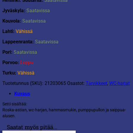
Helsinki: Suutarila:
Saatavissa
Jyväskyla:
Saatavissa
Kouvola:
Saatavissa
Lahti:
Vähissä
Lappeenranta:
Saatavissa
Pori:
Saatavissa
Porvoo:
Loppu
Turku:
Vähissä
Tuotetunnus (SKU):
21203065
Osastot:
Tarvikkeet
,
WC-harjat
Kuvaus
Setti sisältää:
Roska-astian, wc-harjan, hammasmukin, pumppupullon ja saippua-
alusen.
Saatat myös pitää...