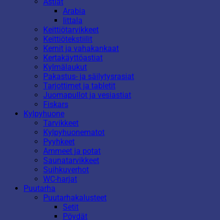
Astiat
Arabia
Iittala
Keittiötarvikkeet
Keittiötekstiilit
Kernit ja vahakankaat
Kertakäyttöastiat
Kylmälaukut
Pakastus- ja säilytysrasiat
Tarjottimet ja tabletit
Juomapullot ja vesiastiat
Fiskars
Kylpyhuone
Tarvikkeet
Kylpyhuonematot
Pyyhkeet
Ammeet ja potat
Saunatarvikkeet
Suihkuverhot
WC-harjat
Puutarha
Puutarhakalusteet
Setit
Pöydät