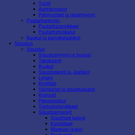
Tuolit
Aurinkovarjot
Pehmusteet ja istuintyynyt
Puutarhanhoito
Puutarhatarvikkeet
Puutarhatyökalut
Ruukut ja parvekelaatikot
Sisustus
Sisustus
Sisustustyynyt ja huovat
Tekokasvit
Ruukut
Sisustuskorit ja -laatikot
Lyhdyt
Kynttilät
Valosarjat ja sisustusvalot
Kranssit
Piensisustus
Toimistotarvikkeet
Sisustusmuovit
Staattiset kalvot
Kuviolliset
Marmori ja kivi