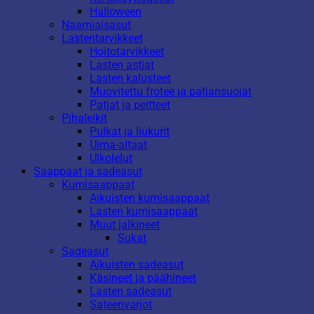
Halloween
Naamiaisasut
Lastentarvikkeet
Hoitotarvikkeet
Lasten astiat
Lasten kalusteet
Muovitettu frotee ja patjansuojat
Patjat ja peitteet
Pihaleikit
Pulkat ja liukurit
Uima-altaat
Ulkolelut
Saappaat ja sadeasut
Kumisaappaat
Aikuisten kumisaappaat
Lasten kumisaappaat
Muut jalkineet
Sukat
Sadeasut
Aikuisten sadeasut
Käsineet ja päähineet
Lasten sadeasut
Sateenvarjot