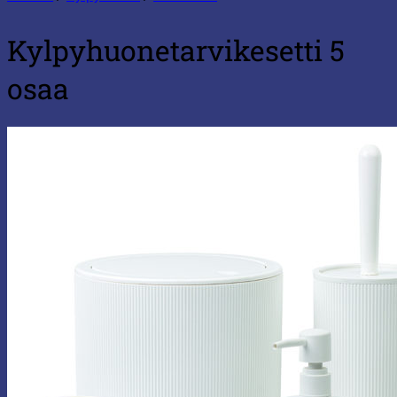
Kylpyhuonetarvikesetti 5
osaa