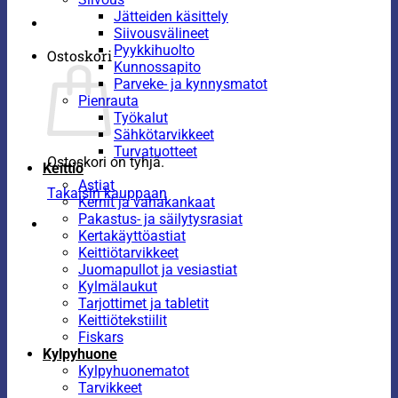
Jätteiden käsittely
Siivousvälineet
Pyykkihuolto
Ostoskori
Kunnossapito
Parveke- ja kynnysmatot
Pienrauta
Työkalut
Sähkötarvikkeet
Turvatuotteet
Ostoskori on tyhjä.
Keittiö
Astiat
Takaisin kauppaan
Kernit ja vahakankaat
Pakastus- ja säilytysrasiat
Kertakäyttöastiat
Keittiötarvikkeet
Juomapullot ja vesiastiat
Kylmälaukut
Tarjottimet ja tabletit
Keittiötekstiilit
Fiskars
Kylpyhuone
Kylpyhuonematot
Tarvikkeet