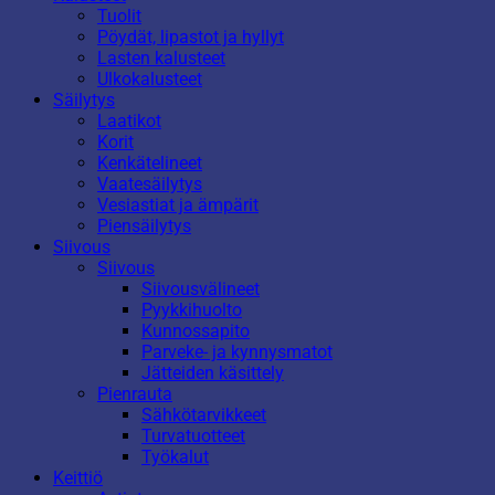
Tuolit
Pöydät, lipastot ja hyllyt
Lasten kalusteet
Ulkokalusteet
Säilytys
Laatikot
Korit
Kenkätelineet
Vaatesäilytys
Vesiastiat ja ämpärit
Piensäilytys
Siivous
Siivous
Siivousvälineet
Pyykkihuolto
Kunnossapito
Parveke- ja kynnysmatot
Jätteiden käsittely
Pienrauta
Sähkötarvikkeet
Turvatuotteet
Työkalut
Keittiö