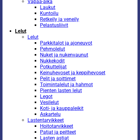
Vapaa-aika
Laukut
Kuntoilu
Retkeily ja veneily
Pelastusliivit
Lelut
Lelut
Parkkitalot ja ajoneuvot
Pehmolelut
Nuket ja nukenvaunut
Nukkekodit
Potkuttelijat
Keinuhevoset ja keppihevoset
Pelit ja soittimet
Toimintalelut ja hahmot
Pienten lasten lelut
Legot
Vesilelut
Koti- ja kauppaleikit
Askartelu
Lastentarvikkeet
Hoitotarvikkeet
Patjat ja peitteet
Lasten astiat