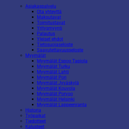
Asiakaspalvelu
Ota yhteyttä
Maksutavat
Toimitustavat
Yritysmyynti
Palautus
Yleiset ehdot
Tietosuojaseloste
Saavutettavuusseloste
Myymälät
Myymälät Espoo Tapiola
Myymälät Turku
Myymälät Lahti
Myymälät Pori
Myymälät Jyväskylä
Myymälät Kouvola
Myymälät Porvoo
Myymälät Helsinki
Myymälät Lappeenranta
Historia
Työpaikat
Tiedotteet
Kalusteet