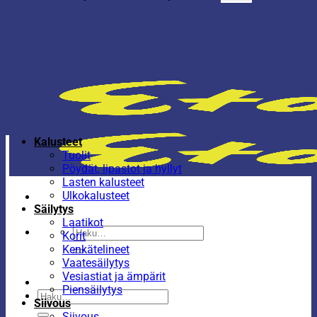
Kalusteet
Tuolit
Pöydät, lipastot ja hyllyt
Lasten kalusteet
Ulkokalusteet
Säilytys
Laatikot
Etsi:
Korit
Kenkätelineet
Vaatesäilytys
Vesiastiat ja ämpärit
Piensäilytys
Etsi:
Siivous
Siivous