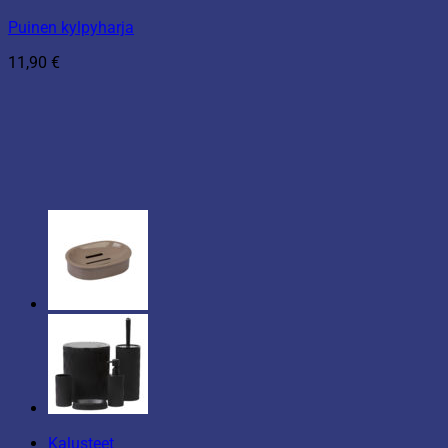
Puinen kylpyharja
11,90
€
Kalusteet