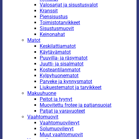
Valosarjat ja sisustusvalot
Kranssit
Piensisustus
Toimistotarvikkeet
Sisustusmuovit
Keinonahat
Matot
Keskilattiamatot
Käytävämatot
Puuvilla- ja räsymatot
Juutti- ja sisalmatot
Kosteantilanmatot
Kylpyhuonematot
Parveke ja kynnysmatot
Liukuestematot ja tarvikkeet
Makuuhuone
Peitot ja tyynyt
Muovitettu frotee ja patjansuojat
Patjat ja varavuoteet
Vaahtomuovit
Vaahtomuovilevyt
Solumuovilevyt
Muut vaahtomuovit