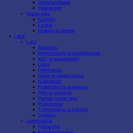
Juhlatarvikkeet
Pääsiäinen
Vapaa-aika
Kuntoilu
Laukut
Retkeily ja veneily
Lelut
Lelut
Askartelu
Keinuhevoset ja keppihevoset
Koti- ja kauppaleikit
Legot
Pehmolelut
Nuket ja nukenvaunut
Nukkekodit
Parkkitalot ja ajoneuvot
Pelit ja soittimet
Pienten lasten lelut
Potkuttelijat
Toimintalelut ja hahmot
Vesilelut
Lastenjuhlat
Foliopallot
Kertakäyttöastiat