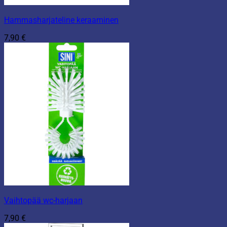
Hammasharjateline keraaminen
7,90
€
Vaihtopää wc-harjaan
7,90
€