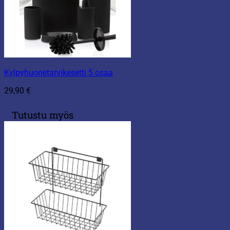
Kylpyhuonetarvikesetti 5 osaa
29,90
€
Tutustu myös