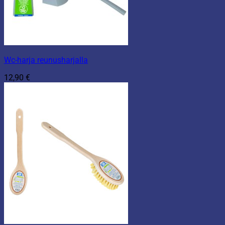
Wc-harja reunusharjalla
12,90
€