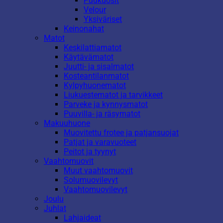
Puukuosit
Velour
Yksiväriset
Keinonahat
Matot
Keskilattiamatot
Käytävämatot
Juutti- ja sisalmatot
Kosteantilanmatot
Kylpyhuonematot
Liukuestematot ja tarvikkeet
Parveke ja kynnysmatot
Puuvilla- ja räsymatot
Makuuhuone
Muovitettu frotee ja patjansuojat
Patjat ja varavuoteet
Peitot ja tyynyt
Vaahtomuovit
Muut vaahtomuovit
Solumuovilevyt
Vaahtomuovilevyt
Joulu
Juhlat
Lahjaideat