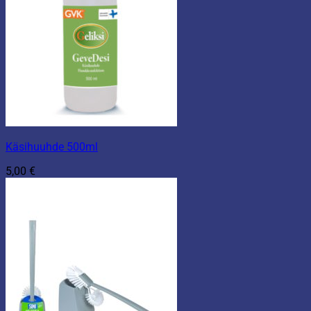
Käsihuuhde 500ml
5,00
€