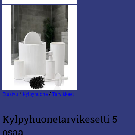
Etusivu
/
Kylpyhuone
/
Tarvikkeet
Kylpyhuonetarvikesetti 5
osaa