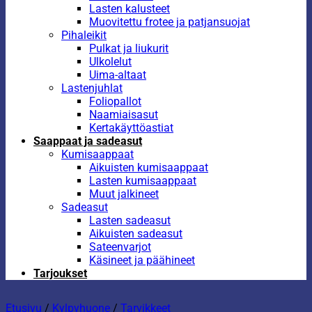
Lasten kalusteet
Muovitettu frotee ja patjansuojat
Pihaleikit
Pulkat ja liukurit
Ulkolelut
Uima-altaat
Lastenjuhlat
Foliopallot
Naamiaisasut
Kertakäyttöastiat
Saappaat ja sadeasut
Kumisaappaat
Aikuisten kumisaappaat
Lasten kumisaappaat
Muut jalkineet
Sadeasut
Lasten sadeasut
Aikuisten sadeasut
Sateenvarjot
Käsineet ja päähineet
Tarjoukset
Etusivu
/
Kylpyhuone
/
Tarvikkeet