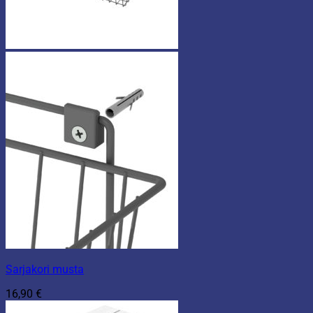
Sarjakori musta
16,90
€