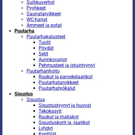
Suihkuverhot
Pyyhkeet
Saunatarvikkeet
WC-harjat
Ammeet ja potat
Puutarha
Puutarhakalusteet
Tuolit
Pöydät
Setit
Aurinkovarjot
Pehmusteet ja istuintyynyt
Puutarhanhoito
Ruukut ja parvekelaatikot
Puutarhatarvikkeet
Puutarhatyökalut
Sisustus
Sisustus
Sisustustyynyt ja huovat
Tekokasvit
Ruukut ja maljakot
Sisustuskorit ja -laatikot
Lyhdyt
Kynttilät