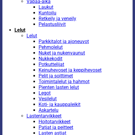
Vapaa-aika
Laukut
Kuntoilu
Retkeily ja veneily
Pelastusliivit
Lelut
Lelut
Parkkitalot ja ajoneuvot
Pehmolelut
Nuket ja nukenvaunut
Nukkekodit
Potkuttelijat
Keinuhevoset ja keppihevoset
Pelit ja soittimet
Toimintalelut ja hahmot
Pienten lasten lelut
Legot
Vesilelut
Koti- ja kauppaleikit
Askartelu
Lastentarvikkeet
Hoitotarvikkeet
Patjat ja peitteet
Lasten astiat