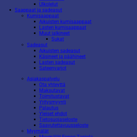
Ulkolelut
Saappaat ja sadeasut
Kumisaappaat
Aikuisten kumisaappaat
Lasten kumisaappaat
Muut jalkineet
Sukat
Sadeasut
Aikuisten sadeasut
Käsineet ja päähineet
Lasten sadeasut
Sateenvarjot
Asiakaspalvelu
Ota yhteyttä
Maksutavat
Toimitustavat
Yritysmyynti
Palautus
Yleiset ehdot
Tietosuojaseloste
Saavutettavuusseloste
Myymälät
Myymälät Espoo Tapiola