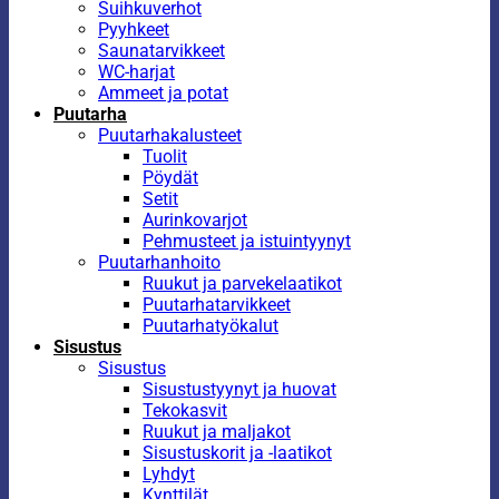
Suihkuverhot
Pyyhkeet
Saunatarvikkeet
WC-harjat
Ammeet ja potat
Puutarha
Puutarhakalusteet
Tuolit
Pöydät
Setit
Aurinkovarjot
Pehmusteet ja istuintyynyt
Puutarhanhoito
Ruukut ja parvekelaatikot
Puutarhatarvikkeet
Puutarhatyökalut
Sisustus
Sisustus
Sisustustyynyt ja huovat
Tekokasvit
Ruukut ja maljakot
Sisustuskorit ja -laatikot
Lyhdyt
Kynttilät