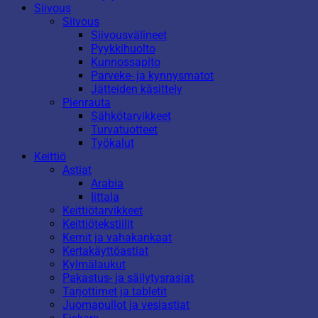
Siivous
Siivous
Siivousvälineet
Pyykkihuolto
Kunnossapito
Parveke- ja kynnysmatot
Jätteiden käsittely
Pienrauta
Sähkötarvikkeet
Turvatuotteet
Työkalut
Keittiö
Astiat
Arabia
Iittala
Keittiötarvikkeet
Keittiötekstiilit
Kernit ja vahakankaat
Kertakäyttöastiat
Kylmälaukut
Pakastus- ja säilytysrasiat
Tarjottimet ja tabletit
Juomapullot ja vesiastiat