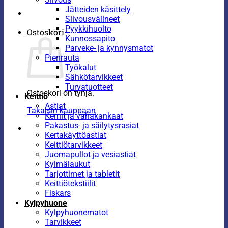
Jätteiden käsittely
Siivousvälineet
Pyykkihuolto
Ostoskori
Kunnossapito
Parveke- ja kynnysmatot
Pienrauta
Työkalut
Sähkötarvikkeet
Turvatuotteet
Ostoskori on tyhjä.
Keittiö
Astiat
Takaisin kauppaan
Kernit ja vahakankaat
Pakastus- ja säilytysrasiat
Kertakäyttöastiat
Keittiötarvikkeet
Juomapullot ja vesiastiat
Kylmälaukut
Tarjottimet ja tabletit
Keittiötekstiilit
Fiskars
Kylpyhuone
Kylpyhuonematot
Tarvikkeet