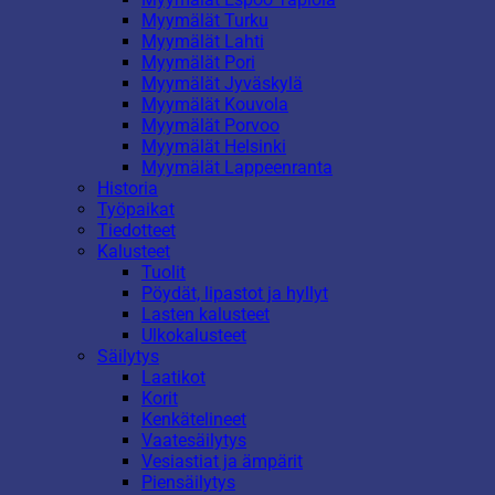
Myymälät Turku
Myymälät Lahti
Myymälät Pori
Myymälät Jyväskylä
Myymälät Kouvola
Myymälät Porvoo
Myymälät Helsinki
Myymälät Lappeenranta
Historia
Työpaikat
Tiedotteet
Kalusteet
Tuolit
Pöydät, lipastot ja hyllyt
Lasten kalusteet
Ulkokalusteet
Säilytys
Laatikot
Korit
Kenkätelineet
Vaatesäilytys
Vesiastiat ja ämpärit
Piensäilytys