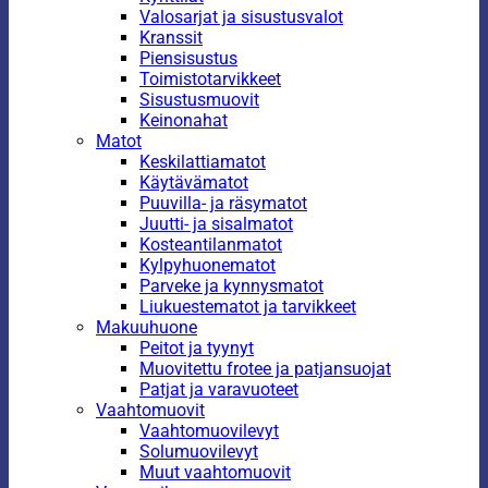
Valosarjat ja sisustusvalot
Kranssit
Piensisustus
Toimistotarvikkeet
Sisustusmuovit
Keinonahat
Matot
Keskilattiamatot
Käytävämatot
Puuvilla- ja räsymatot
Juutti- ja sisalmatot
Kosteantilanmatot
Kylpyhuonematot
Parveke ja kynnysmatot
Liukuestematot ja tarvikkeet
Makuuhuone
Peitot ja tyynyt
Muovitettu frotee ja patjansuojat
Patjat ja varavuoteet
Vaahtomuovit
Vaahtomuovilevyt
Solumuovilevyt
Muut vaahtomuovit