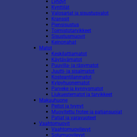
Lyhdyt
Kynttilät
Valosarjat ja sisustusvalot
Kranssit
Piensisustus
Toimistotarvikkeet
Sisustusmuovit
Keinonahat
Matot
Keskilattiamatot
Käytävämatot
Puuvilla- ja räsymatot
Juutti- ja sisalmatot
Kosteantilanmatot
Kylpyhuonematot
Parveke ja kynnysmatot
Liukuestematot ja tarvikkeet
Makuuhuone
Peitot ja tyynyt
Muovitettu frotee ja patjansuojat
Patjat ja varavuoteet
Vaahtomuovit
Vaahtomuovilevyt
Solumuovilevyt