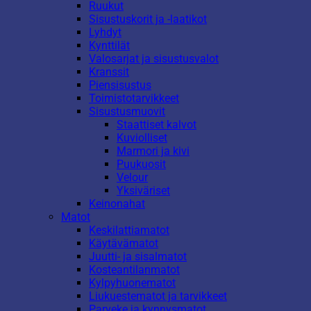
Ruukut
Sisustuskorit ja -laatikot
Lyhdyt
Kynttilät
Valosarjat ja sisustusvalot
Kranssit
Piensisustus
Toimistotarvikkeet
Sisustusmuovit
Staattiset kalvot
Kuviolliset
Marmori ja kivi
Puukuosit
Velour
Yksiväriset
Keinonahat
Matot
Keskilattiamatot
Käytävämatot
Juutti- ja sisalmatot
Kosteantilanmatot
Kylpyhuonematot
Liukuestematot ja tarvikkeet
Parveke ja kynnysmatot