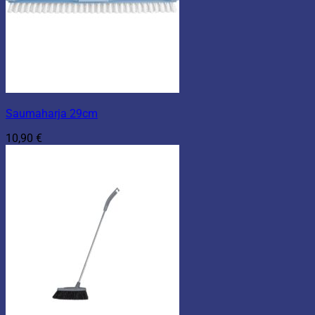
Saumaharja 29cm
10,90
€