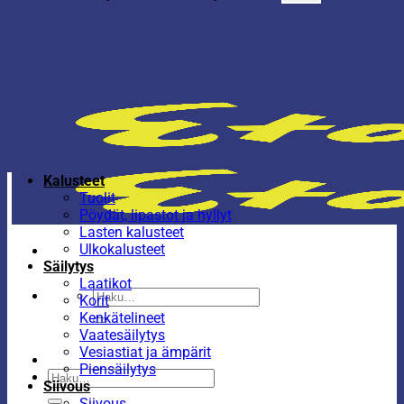
Kalusteet
Tuolit
Pöydät, lipastot ja hyllyt
Lasten kalusteet
Ulkokalusteet
Säilytys
Laatikot
Etsi:
Korit
Kenkätelineet
Vaatesäilytys
Vesiastiat ja ämpärit
Piensäilytys
Etsi:
Siivous
Siivous