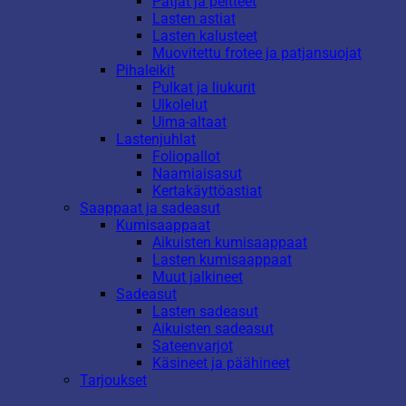
Patjat ja peitteet
Lasten astiat
Lasten kalusteet
Muovitettu frotee ja patjansuojat
Pihaleikit
Pulkat ja liukurit
Ulkolelut
Uima-altaat
Lastenjuhlat
Foliopallot
Naamiaisasut
Kertakäyttöastiat
Saappaat ja sadeasut
Kumisaappaat
Aikuisten kumisaappaat
Lasten kumisaappaat
Muut jalkineet
Sadeasut
Lasten sadeasut
Aikuisten sadeasut
Sateenvarjot
Käsineet ja päähineet
Tarjoukset