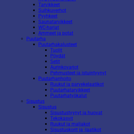
Tarvikkeet
Suihkuverhot
Pyyhkeet
Saunatarvikkeet
WC-harjat
Ammeet ja potat
Puutarha
Puutarhakalusteet
Tuolit
Pöydät
Setit
Aurinkovarjot
Pehmusteet ja istuintyynyt
Puutarhanhoito
Ruukut ja parvekelaatikot
Puutarhatarvikkeet
Puutarhatyökalut
Sisustus
Sisustus
Sisustustyynyt ja huovat
Tekokasvit
Ruukut ja maljakot
Sisustuskorit ja -laatikot