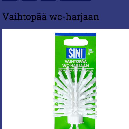
Vaihtopää wc-harjaan