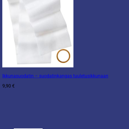
Ikkunasuodatin – suodatinkangas tuuletusikkunaan
9,90
€