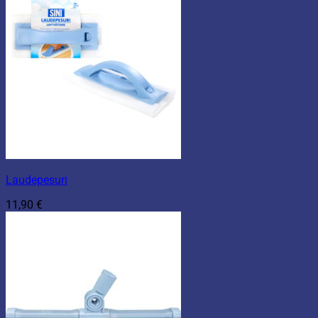
Laudepesuri
11,90
€