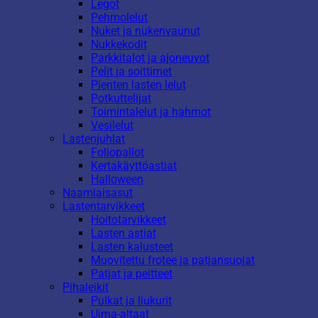
Legot
Pehmolelut
Nuket ja nukenvaunut
Nukkekodit
Parkkitalot ja ajoneuvot
Pelit ja soittimet
Pienten lasten lelut
Potkuttelijat
Toimintalelut ja hahmot
Vesilelut
Lastenjuhlat
Foliopallot
Kertakäyttöastiat
Halloween
Naamiaisasut
Lastentarvikkeet
Hoitotarvikkeet
Lasten astiat
Lasten kalusteet
Muovitettu frotee ja patjansuojat
Patjat ja peitteet
Pihaleikit
Pulkat ja liukurit
Uima-altaat