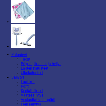
Kalusteet
Tuolit
Pöydät, lipastot ja hyllyt
Lasten kalusteet
Ulkokalusteet
Säilytys
Laatikot
Korit
Kenkätelineet
Vaatesäilytys
Vesiastiat ja ämpärit
Piensäilytys