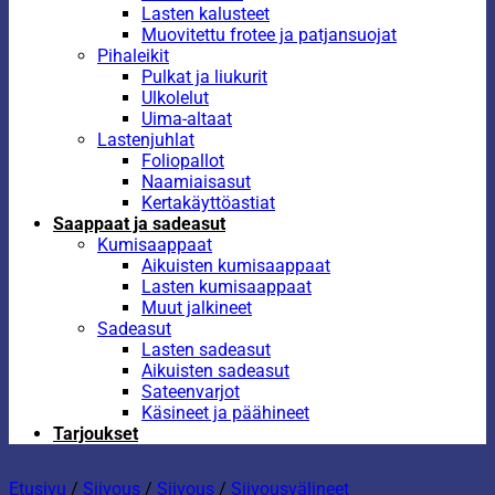
Lasten kalusteet
Muovitettu frotee ja patjansuojat
Pihaleikit
Pulkat ja liukurit
Ulkolelut
Uima-altaat
Lastenjuhlat
Foliopallot
Naamiaisasut
Kertakäyttöastiat
Saappaat ja sadeasut
Kumisaappaat
Aikuisten kumisaappaat
Lasten kumisaappaat
Muut jalkineet
Sadeasut
Lasten sadeasut
Aikuisten sadeasut
Sateenvarjot
Käsineet ja päähineet
Tarjoukset
Etusivu
/
Siivous
/
Siivous
/
Siivousvälineet