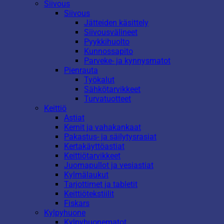
Siivous
Siivous
Jätteiden käsittely
Siivousvälineet
Pyykkihuolto
Kunnossapito
Parveke- ja kynnysmatot
Pienrauta
Työkalut
Sähkötarvikkeet
Turvatuotteet
Keittiö
Astiat
Kernit ja vahakankaat
Pakastus- ja säilytysrasiat
Kertakäyttöastiat
Keittiötarvikkeet
Juomapullot ja vesiastiat
Kylmälaukut
Tarjottimet ja tabletit
Keittiötekstiilit
Fiskars
Kylpyhuone
Kylpyhuonematot