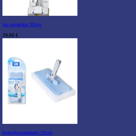
Iso sinipiika 30cm
39,90
€
Kylpyhuonepesin 23cm