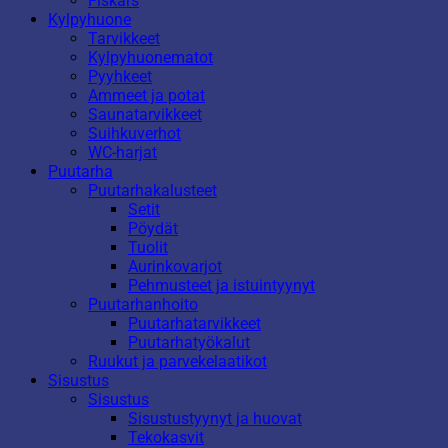
Fiskars
Kylpyhuone
Tarvikkeet
Kylpyhuonematot
Pyyhkeet
Ammeet ja potat
Saunatarvikkeet
Suihkuverhot
WC-harjat
Puutarha
Puutarhakalusteet
Setit
Pöydät
Tuolit
Aurinkovarjot
Pehmusteet ja istuintyynyt
Puutarhanhoito
Puutarhatarvikkeet
Puutarhatyökalut
Ruukut ja parvekelaatikot
Sisustus
Sisustus
Sisustustyynyt ja huovat
Tekokasvit