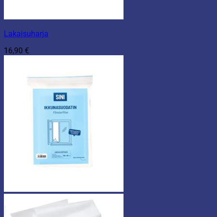
Lakaisuharja
16,90
€