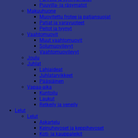
Puuvilla- ja räsymatot
Makuuhuone
Muovitettu frotee ja patjansuojat
Patjat ja varavuoteet
Peitot ja tyynyt
Vaahtomuovit
Muut vaahtomuovit
Solumuovilevyt
Vaahtomuovilevyt
Joulu
Juhlat
Lahjaideat
Juhlatarvikkeet
Pääsiäinen
Vapaa-aika
Kuntoilu
Laukut
Retkeily ja veneily
Lelut
Lelut
Askartelu
Keinuhevoset ja keppihevoset
Koti- ja kauppaleikit