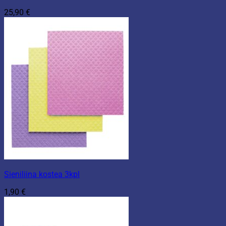
25,90
€
Sieniliina kostea 3kpl
1,90
€