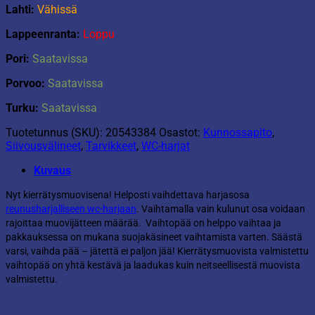
Lahti:
Vähissä
Lappeenranta:
Loppu
Pori:
Saatavissa
Porvoo:
Saatavissa
Turku:
Saatavissa
Tuotetunnus (SKU):
20543384
Osastot:
Kunnossapito
,
Siivousvälineet
,
Tarvikkeet
,
WC-harjat
Kuvaus
Nyt kierrätysmuovisena! Helposti vaihdettava harjasosa
reunusharjalliseen wc-harjaan
. Vaihtamalla vain kulunut osa voidaan
rajoittaa muovijätteen määrää. Vaihtopää on helppo vaihtaa ja
pakkauksessa on mukana suojakäsineet vaihtamista varten. Säästä
varsi, vaihda pää – jätettä ei paljon jää! Kierrätysmuovista valmistettu
vaihtopää on yhtä kestävä ja laadukas kuin neitseellisestä muovista
valmistettu.