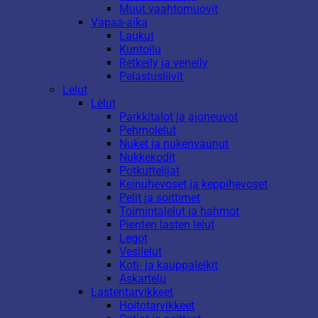
Muut vaahtomuovit
Vapaa-aika
Laukut
Kuntoilu
Retkeily ja veneily
Pelastusliivit
Lelut
Lelut
Parkkitalot ja ajoneuvot
Pehmolelut
Nuket ja nukenvaunut
Nukkekodit
Potkuttelijat
Keinuhevoset ja keppihevoset
Pelit ja soittimet
Toimintalelut ja hahmot
Pienten lasten lelut
Legot
Vesilelut
Koti- ja kauppaleikit
Askartelu
Lastentarvikkeet
Hoitotarvikkeet