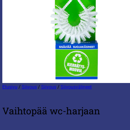
Etusivu
/
Siivous
/
Siivous
/
Siivousvälineet
Vaihtopää wc-harjaan