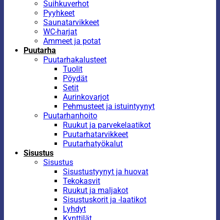
Suihkuverhot
Pyyhkeet
Saunatarvikkeet
WC-harjat
Ammeet ja potat
Puutarha
Puutarhakalusteet
Tuolit
Pöydät
Setit
Aurinkovarjot
Pehmusteet ja istuintyynyt
Puutarhanhoito
Ruukut ja parvekelaatikot
Puutarhatarvikkeet
Puutarhatyökalut
Sisustus
Sisustus
Sisustustyynyt ja huovat
Tekokasvit
Ruukut ja maljakot
Sisustuskorit ja -laatikot
Lyhdyt
Kynttilät