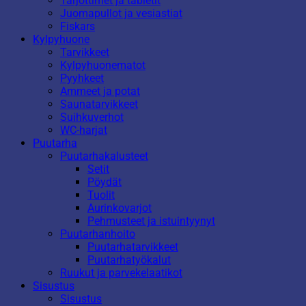
Tarjottimet ja tabletit
Juomapullot ja vesiastiat
Fiskars
Kylpyhuone
Tarvikkeet
Kylpyhuonematot
Pyyhkeet
Ammeet ja potat
Saunatarvikkeet
Suihkuverhot
WC-harjat
Puutarha
Puutarhakalusteet
Setit
Pöydät
Tuolit
Aurinkovarjot
Pehmusteet ja istuintyynyt
Puutarhanhoito
Puutarhatarvikkeet
Puutarhatyökalut
Ruukut ja parvekelaatikot
Sisustus
Sisustus