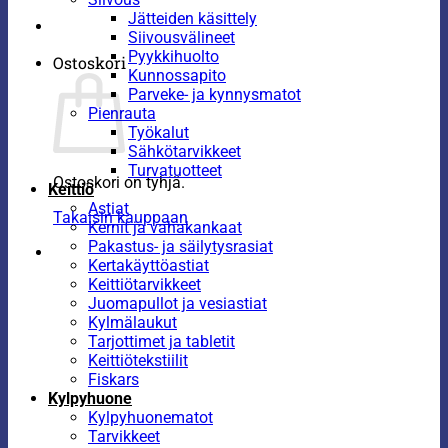
Jätteiden käsittely
Siivousvälineet
Pyykkihuolto
Ostoskori
Kunnossapito
Parveke- ja kynnysmatot
Pienrauta
Työkalut
Sähkötarvikkeet
Turvatuotteet
Ostoskori on tyhjä.
Keittiö
Astiat
Takaisin kauppaan
Kernit ja vahakankaat
Pakastus- ja säilytysrasiat
Kertakäyttöastiat
Keittiötarvikkeet
Juomapullot ja vesiastiat
Kylmälaukut
Tarjottimet ja tabletit
Keittiötekstiilit
Fiskars
Kylpyhuone
Kylpyhuonematot
Tarvikkeet