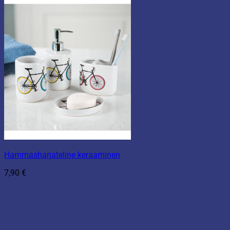
Hammasharjateline keraaminen
7,90
€