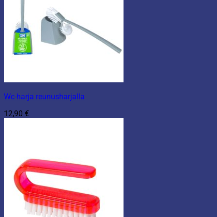
Wc-harja reunusharjalla
12,90
€