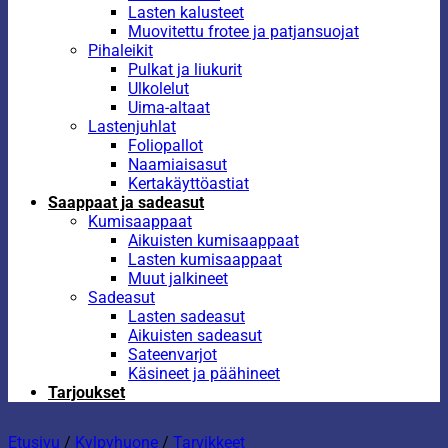
Lasten kalusteet
Muovitettu frotee ja patjansuojat
Pihaleikit
Pulkat ja liukurit
Ulkolelut
Uima-altaat
Lastenjuhlat
Foliopallot
Naamiaisasut
Kertakäyttöastiat
Saappaat ja sadeasut
Kumisaappaat
Aikuisten kumisaappaat
Lasten kumisaappaat
Muut jalkineet
Sadeasut
Lasten sadeasut
Aikuisten sadeasut
Sateenvarjot
Käsineet ja päähineet
Tarjoukset
Etusivu
/
Kylpyhuone
/
Tarvikkeet