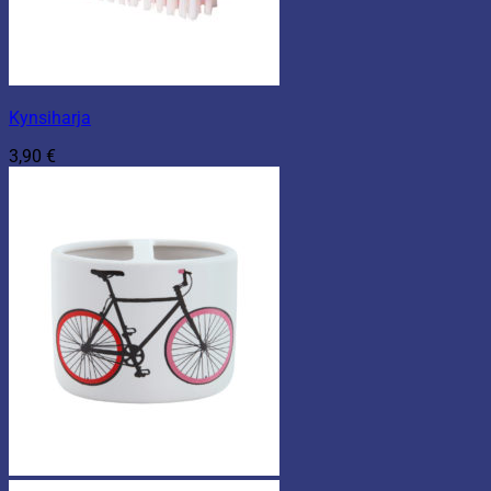
Kynsiharja
3,90
€