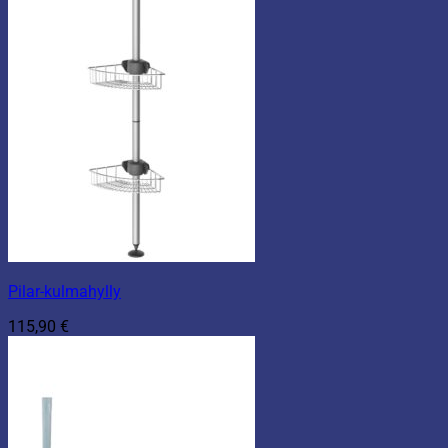
Pilar-kulmahylly
115,90
€