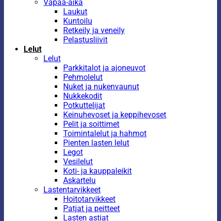
Vapaa-aika
Laukut
Kuntoilu
Retkeily ja veneily
Pelastusliivit
Lelut
Lelut
Parkkitalot ja ajoneuvot
Pehmolelut
Nuket ja nukenvaunut
Nukkekodit
Potkuttelijat
Keinuhevoset ja keppihevoset
Pelit ja soittimet
Toimintalelut ja hahmot
Pienten lasten lelut
Legot
Vesilelut
Koti- ja kauppaleikit
Askartelu
Lastentarvikkeet
Hoitotarvikkeet
Patjat ja peitteet
Lasten astiat