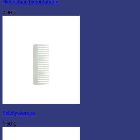
Hiuspohjan hierontaharja
7,90
€
Selvityskampa
1,50
€