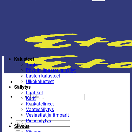
Kalusteet
Tuolit
Pöydät, lipastot ja hyllyt
Lasten kalusteet
Ulkokalusteet
Säilytys
Laatikot
Etsi:
Korit
Kenkätelineet
Vaatesäilytys
Vesiastiat ja ämpärit
Piensäilytys
Etsi:
Siivous
Siivous