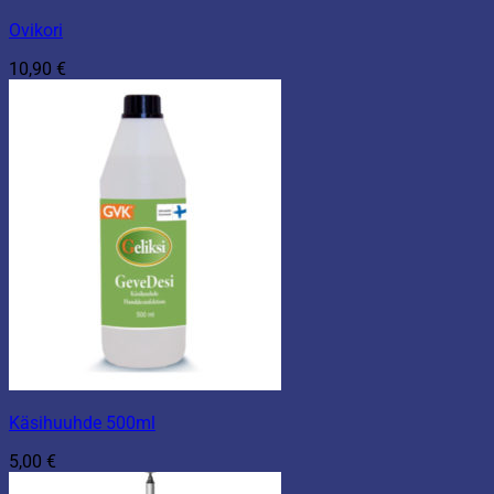
Ovikori
10,90
€
Käsihuuhde 500ml
5,00
€