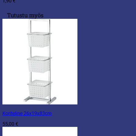
1,90
€
Tutustu myös
Koriteline 26x19x83cm
55,00
€