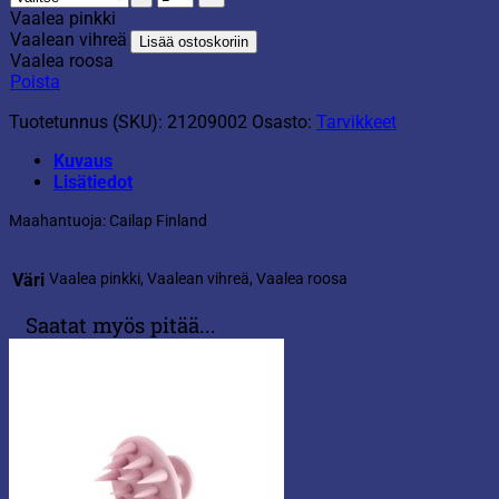
määrä
Vaalea pinkki
Vaalean vihreä
Lisää ostoskoriin
Vaalea roosa
Poista
Tuotetunnus (SKU):
21209002
Osasto:
Tarvikkeet
Kuvaus
Lisätiedot
Maahantuoja: Cailap Finland
Väri
Vaalea pinkki, Vaalean vihreä, Vaalea roosa
Saatat myös pitää...