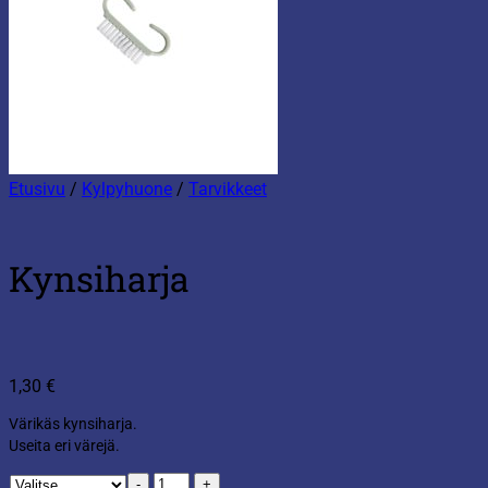
Etusivu
/
Kylpyhuone
/
Tarvikkeet
Kynsiharja
1,30
€
Värikäs kynsiharja.
Useita eri värejä.
Kynsiharja