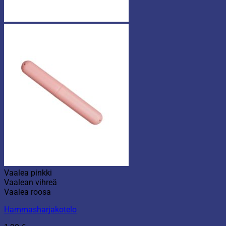
Vaalea pinkki
Vaalean vihreä
Vaalea roosa
Hammasharjakotelo