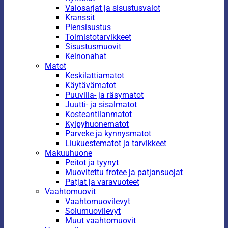
Valosarjat ja sisustusvalot
Kranssit
Piensisustus
Toimistotarvikkeet
Sisustusmuovit
Keinonahat
Matot
Keskilattiamatot
Käytävämatot
Puuvilla- ja räsymatot
Juutti- ja sisalmatot
Kosteantilanmatot
Kylpyhuonematot
Parveke ja kynnysmatot
Liukuestematot ja tarvikkeet
Makuuhuone
Peitot ja tyynyt
Muovitettu frotee ja patjansuojat
Patjat ja varavuoteet
Vaahtomuovit
Vaahtomuovilevyt
Solumuovilevyt
Muut vaahtomuovit