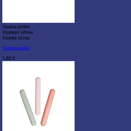
Vaalea pinkki
Vaalean vihreä
Vaalea roosa
Saippuarasia
1,90
€