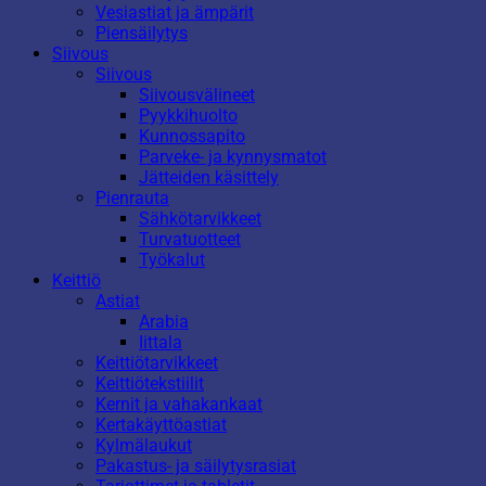
Vesiastiat ja ämpärit
Piensäilytys
Siivous
Siivous
Siivousvälineet
Pyykkihuolto
Kunnossapito
Parveke- ja kynnysmatot
Jätteiden käsittely
Pienrauta
Sähkötarvikkeet
Turvatuotteet
Työkalut
Keittiö
Astiat
Arabia
Iittala
Keittiötarvikkeet
Keittiötekstiilit
Kernit ja vahakankaat
Kertakäyttöastiat
Kylmälaukut
Pakastus- ja säilytysrasiat