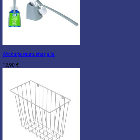
Wc-harja reunusharjalla
12,90
€