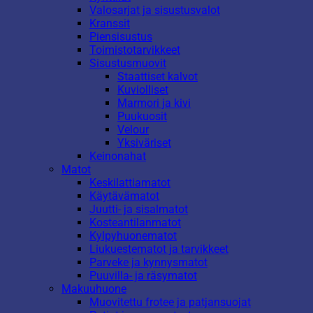
Valosarjat ja sisustusvalot
Kranssit
Piensisustus
Toimistotarvikkeet
Sisustusmuovit
Staattiset kalvot
Kuviolliset
Marmori ja kivi
Puukuosit
Velour
Yksiväriset
Keinonahat
Matot
Keskilattiamatot
Käytävämatot
Juutti- ja sisalmatot
Kosteantilanmatot
Kylpyhuonematot
Liukuestematot ja tarvikkeet
Parveke ja kynnysmatot
Puuvilla- ja räsymatot
Makuuhuone
Muovitettu frotee ja patjansuojat