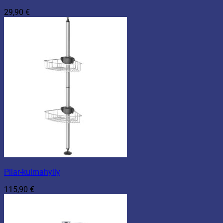
29,90
€
Pilar-kulmahylly
115,90
€