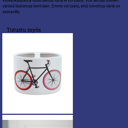
Verkkokaupasta ostettaessa väriä ei voi valita. Voit laittaa toiveen
väristä lisätietoja kenttään. Emme voi taata, että toivottua väriä on
saatavilla.
Tutustu myös