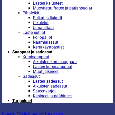
Lasten kalusteet
Muovitettu frotee ja patjansuojat
Pihaleikit
Pulkat ja liukurit
Ulkolelut
Uima-altaat
Lastenjuhlat
Foliopallot
Naamiaisasut
Kertakäyttöastiat
Saappaat ja sadeasut
Kumisaappaat
Aikuisten kumisaappaat
Lasten kumisaappaat
Muut jalkineet
Sadeasut
Lasten sadeasut
Aikuisten sadeasut
Sateenvarjot
Käsineet ja päähineet
Tarjoukset
Etusivu
/
Kylpyhuone
/
Tarvikkeet