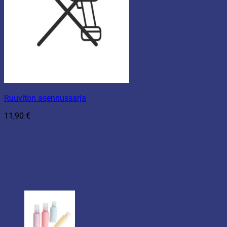
Ruuviton asennussarja
11,90
€