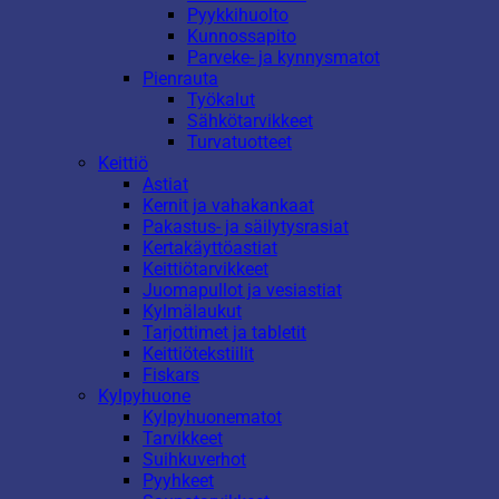
Pyykkihuolto
Kunnossapito
Parveke- ja kynnysmatot
Pienrauta
Työkalut
Sähkötarvikkeet
Turvatuotteet
Keittiö
Astiat
Kernit ja vahakankaat
Pakastus- ja säilytysrasiat
Kertakäyttöastiat
Keittiötarvikkeet
Juomapullot ja vesiastiat
Kylmälaukut
Tarjottimet ja tabletit
Keittiötekstiilit
Fiskars
Kylpyhuone
Kylpyhuonematot
Tarvikkeet
Suihkuverhot
Pyyhkeet