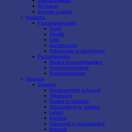
Saunatarvikkeet
WC-harjat
Ammeet ja potat
Puutarha
Puutarhakalusteet
Tuolit
Pöydät
Setit
Aurinkovarjot
Pehmusteet ja istuintyynyt
Puutarhanhoito
Ruukut ja parvekelaatikot
Puutarhatarvikkeet
Puutarhatyökalut
Sisustus
Sisustus
Sisustustyynyt ja huovat
Tekokasvit
Ruukut ja maljakot
Sisustuskorit ja -laatikot
Lyhdyt
Kynttilät
Valosarjat ja sisustusvalot
Kranssit