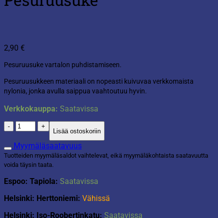
2,90
€
Pesuruusuke vartalon puhdistamiseen.
Pesuruusukkeen materiaali on nopeasti kuivuvaa verkkomaista
nylonia, jonka avulla saippua vaahtoutuu hyvin.
Verkkokauppa:
Saatavissa
Pesuruusuke
Lisää ostoskoriin
määrä
Myymäläsaatavuus
Tuotteiden myymäläsaldot vaihtelevat, eikä myymäläkohtaista saatavuutta
voida täysin taata.
Espoo: Tapiola:
Saatavissa
Helsinki: Herttoniemi:
Vähissä
Helsinki: Iso-Roobertinkatu:
Saatavissa