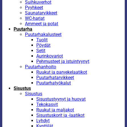
Suihkuverhot
Pyyhkeet
Saunatarvikkeet
WC-harjat
Ammeet ja potat
Puutarha
Puutarhakalusteet
Tuolit
Pöydät
Setit
Aurinkovarjot
Pehmusteet ja istuintyynyt
Puutarhanhoito
Ruukut ja parvekelaatikot
Puutarhatarvikkeet
Puutarhatyökalut
Sisustus
Sisustus
Sisustustyynyt ja huovat
Tekokasvit
Ruukut ja maljakot
Sisustuskorit ja -laatikot
Lyhdyt
Kynttilät