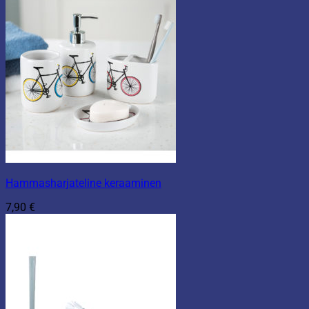
Hammasharjateline keraaminen
7,90
€