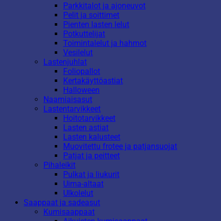
Parkkitalot ja ajoneuvot
Pelit ja soittimet
Pienten lasten lelut
Potkuttelijat
Toimintalelut ja hahmot
Vesilelut
Lastenjuhlat
Foliopallot
Kertakäyttöastiat
Halloween
Naamiaisasut
Lastentarvikkeet
Hoitotarvikkeet
Lasten astiat
Lasten kalusteet
Muovitettu frotee ja patjansuojat
Patjat ja peitteet
Pihaleikit
Pulkat ja liukurit
Uima-altaat
Ulkolelut
Saappaat ja sadeasut
Kumisaappaat