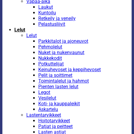
Vapaa-aika
Laukut
Kuntoilu
Retkeily ja veneily
Pelastusliivit
Lelut
Lelut
Parkkitalot ja ajoneuvot
Pehmolelut
Nuket ja nukenvaunut
Nukkekodit
Potkuttelijat
Keinuhevoset ja keppihevoset
Pelit ja soittimet
Toimintalelut ja hahmot
Pienten lasten lelut
Legot
Vesilelut
Koti- ja kauppaleikit
Askartelu
Lastentarvikkeet
Hoitotarvikkeet
Patjat ja peitteet
Lasten astiat