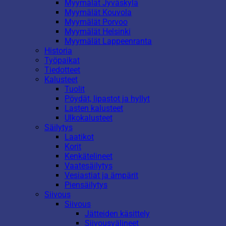
Myymälät Jyväskylä
Myymälät Kouvola
Myymälät Porvoo
Myymälät Helsinki
Myymälät Lappeenranta
Historia
Työpaikat
Tiedotteet
Kalusteet
Tuolit
Pöydät, lipastot ja hyllyt
Lasten kalusteet
Ulkokalusteet
Säilytys
Laatikot
Korit
Kenkätelineet
Vaatesäilytys
Vesiastiat ja ämpärit
Piensäilytys
Siivous
Siivous
Jätteiden käsittely
Siivousvälineet