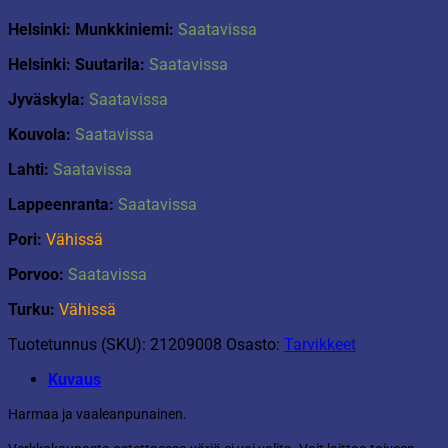
Helsinki: Munkkiniemi:
Saatavissa
Helsinki: Suutarila:
Saatavissa
Jyväskyla:
Saatavissa
Kouvola:
Saatavissa
Lahti:
Saatavissa
Lappeenranta:
Saatavissa
Pori:
Vähissä
Porvoo:
Saatavissa
Turku:
Vähissä
Tuotetunnus (SKU):
21209008
Osasto:
Tarvikkeet
Kuvaus
Harmaa ja vaaleanpunainen.