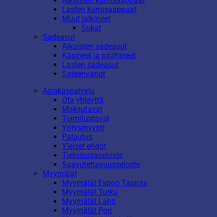
Aikuisten kumisaappaat
Lasten kumisaappaat
Muut jalkineet
Sukat
Sadeasut
Aikuisten sadeasut
Käsineet ja päähineet
Lasten sadeasut
Sateenvarjot
Asiakaspalvelu
Ota yhteyttä
Maksutavat
Toimitustavat
Yritysmyynti
Palautus
Yleiset ehdot
Tietosuojaseloste
Saavutettavuusseloste
Myymälät
Myymälät Espoo Tapiola
Myymälät Turku
Myymälät Lahti
Myymälät Pori