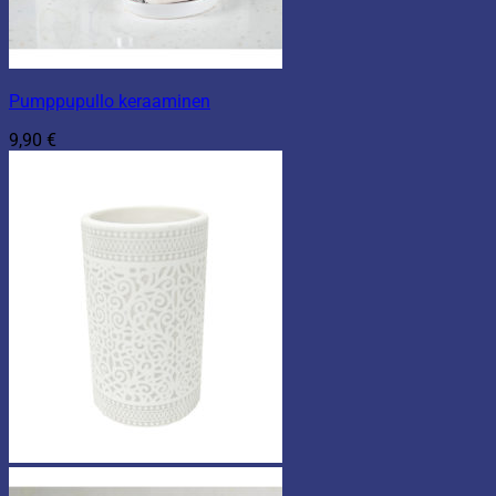
Pumppupullo keraaminen
9,90
€