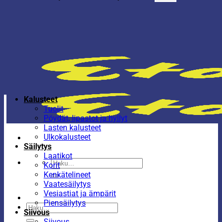
Kalusteet
Tuolit
Pöydät, lipastot ja hyllyt
Lasten kalusteet
Ulkokalusteet
Säilytys
Laatikot
Etsi:
Korit
Kenkätelineet
Vaatesäilytys
Vesiastiat ja ämpärit
Piensäilytys
Etsi:
Siivous
Siivous