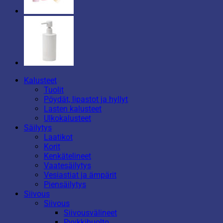
Kalusteet
Tuolit
Pöydät, lipastot ja hyllyt
Lasten kalusteet
Ulkokalusteet
Säilytys
Laatikot
Korit
Kenkätelineet
Vaatesäilytys
Vesiastiat ja ämpärit
Piensäilytys
Siivous
Siivous
Siivousvälineet
Pyykkihuolto