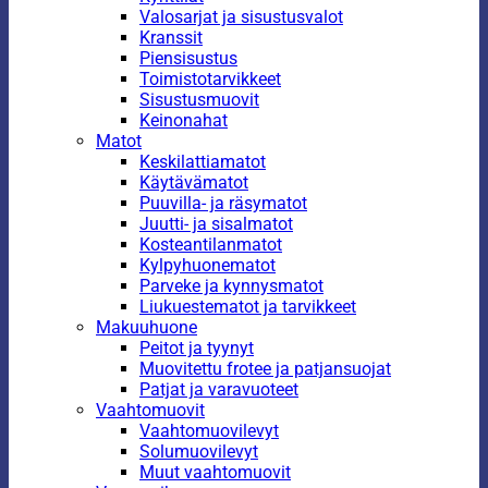
Valosarjat ja sisustusvalot
Kranssit
Piensisustus
Toimistotarvikkeet
Sisustusmuovit
Keinonahat
Matot
Keskilattiamatot
Käytävämatot
Puuvilla- ja räsymatot
Juutti- ja sisalmatot
Kosteantilanmatot
Kylpyhuonematot
Parveke ja kynnysmatot
Liukuestematot ja tarvikkeet
Makuuhuone
Peitot ja tyynyt
Muovitettu frotee ja patjansuojat
Patjat ja varavuoteet
Vaahtomuovit
Vaahtomuovilevyt
Solumuovilevyt
Muut vaahtomuovit