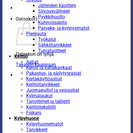
Jätteiden käsittely
Siivousvälineet
Pyykkihuolto
Ostoskori
Kunnossapito
Parveke- ja kynnysmatot
Pienrauta
Työkalut
Sähkötarvikkeet
Turvatuotteet
Ostoskori on tyhjä.
Keittiö
Astiat
Takaisin kauppaan
Kernit ja vahakankaat
Pakastus- ja säilytysrasiat
Kertakäyttöastiat
Keittiötarvikkeet
Juomapullot ja vesiastiat
Kylmälaukut
Tarjottimet ja tabletit
Keittiötekstiilit
Fiskars
Kylpyhuone
Kylpyhuonematot
Tarvikkeet