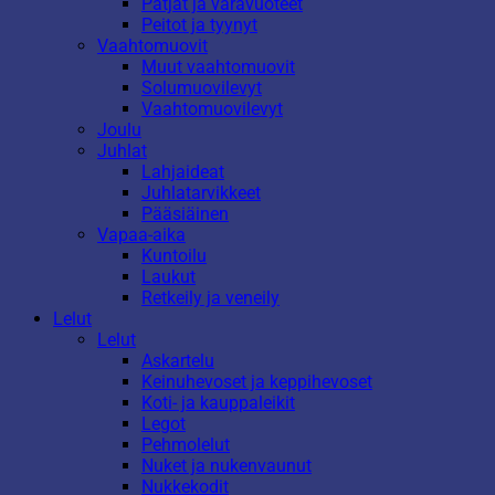
Patjat ja varavuoteet
Peitot ja tyynyt
Vaahtomuovit
Muut vaahtomuovit
Solumuovilevyt
Vaahtomuovilevyt
Joulu
Juhlat
Lahjaideat
Juhlatarvikkeet
Pääsiäinen
Vapaa-aika
Kuntoilu
Laukut
Retkeily ja veneily
Lelut
Lelut
Askartelu
Keinuhevoset ja keppihevoset
Koti- ja kauppaleikit
Legot
Pehmolelut
Nuket ja nukenvaunut
Nukkekodit