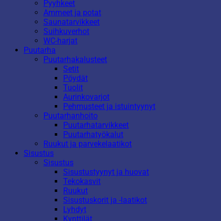
Pyyhkeet
Ammeet ja potat
Saunatarvikkeet
Suihkuverhot
WC-harjat
Puutarha
Puutarhakalusteet
Setit
Pöydät
Tuolit
Aurinkovarjot
Pehmusteet ja istuintyynyt
Puutarhanhoito
Puutarhatarvikkeet
Puutarhatyökalut
Ruukut ja parvekelaatikot
Sisustus
Sisustus
Sisustustyynyt ja huovat
Tekokasvit
Ruukut
Sisustuskorit ja -laatikot
Lyhdyt
Kynttilät