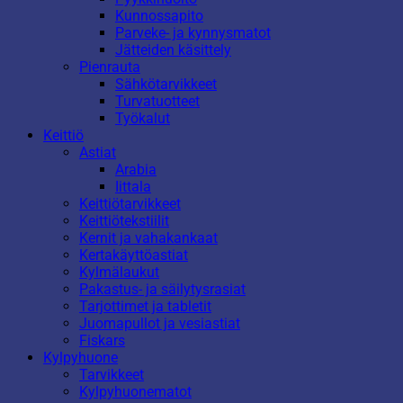
Kunnossapito
Parveke- ja kynnysmatot
Jätteiden käsittely
Pienrauta
Sähkötarvikkeet
Turvatuotteet
Työkalut
Keittiö
Astiat
Arabia
Iittala
Keittiötarvikkeet
Keittiötekstiilit
Kernit ja vahakankaat
Kertakäyttöastiat
Kylmälaukut
Pakastus- ja säilytysrasiat
Tarjottimet ja tabletit
Juomapullot ja vesiastiat
Fiskars
Kylpyhuone
Tarvikkeet
Kylpyhuonematot