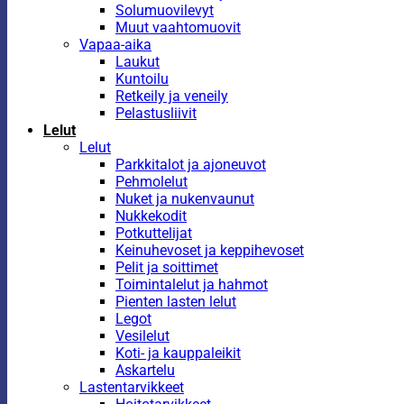
Solumuovilevyt
Muut vaahtomuovit
Vapaa-aika
Laukut
Kuntoilu
Retkeily ja veneily
Pelastusliivit
Lelut
Lelut
Parkkitalot ja ajoneuvot
Pehmolelut
Nuket ja nukenvaunut
Nukkekodit
Potkuttelijat
Keinuhevoset ja keppihevoset
Pelit ja soittimet
Toimintalelut ja hahmot
Pienten lasten lelut
Legot
Vesilelut
Koti- ja kauppaleikit
Askartelu
Lastentarvikkeet