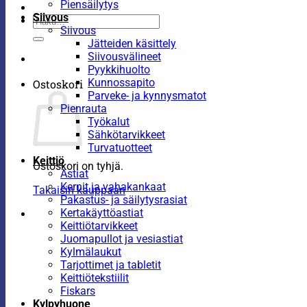
Piensäilytys
Siivous
Etsi:
Siivous
Jätteiden käsittely
Siivousvälineet
Pyykkihuolto
Kunnossapito
Ostoskori
Parveke- ja kynnysmatot
Pienrauta
Työkalut
Sähkötarvikkeet
Turvatuotteet
Keittiö
Ostoskori on tyhjä.
Astiat
Kernit ja vahakankaat
Takaisin kauppaan
Pakastus- ja säilytysrasiat
Kertakäyttöastiat
Keittiötarvikkeet
Juomapullot ja vesiastiat
Kylmälaukut
Tarjottimet ja tabletit
Keittiötekstiilit
Fiskars
Kylpyhuone