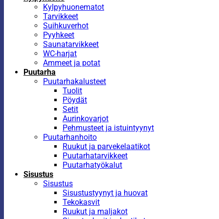
Kylpyhuonematot
Tarvikkeet
Suihkuverhot
Pyyhkeet
Saunatarvikkeet
WC-harjat
Ammeet ja potat
Puutarha
Puutarhakalusteet
Tuolit
Pöydät
Setit
Aurinkovarjot
Pehmusteet ja istuintyynyt
Puutarhanhoito
Ruukut ja parvekelaatikot
Puutarhatarvikkeet
Puutarhatyökalut
Sisustus
Sisustus
Sisustustyynyt ja huovat
Tekokasvit
Ruukut ja maljakot