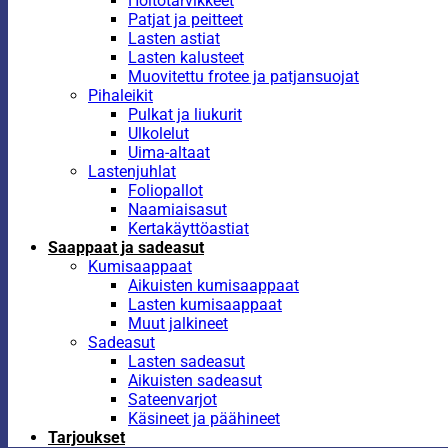
Hoitotarvikkeet
Patjat ja peitteet
Lasten astiat
Lasten kalusteet
Muovitettu frotee ja patjansuojat
Pihaleikit
Pulkat ja liukurit
Ulkolelut
Uima-altaat
Lastenjuhlat
Foliopallot
Naamiaisasut
Kertakäyttöastiat
Saappaat ja sadeasut
Kumisaappaat
Aikuisten kumisaappaat
Lasten kumisaappaat
Muut jalkineet
Sadeasut
Lasten sadeasut
Aikuisten sadeasut
Sateenvarjot
Käsineet ja päähineet
Tarjoukset