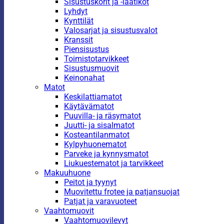
Sisustuskorit ja -laatikot
Lyhdyt
Kynttilät
Valosarjat ja sisustusvalot
Kranssit
Piensisustus
Toimistotarvikkeet
Sisustusmuovit
Keinonahat
Matot
Keskilattiamatot
Käytävämatot
Puuvilla- ja räsymatot
Juutti- ja sisalmatot
Kosteantilanmatot
Kylpyhuonematot
Parveke ja kynnysmatot
Liukuestematot ja tarvikkeet
Makuuhuone
Peitot ja tyynyt
Muovitettu frotee ja patjansuojat
Patjat ja varavuoteet
Vaahtomuovit
Vaahtomuovilevyt