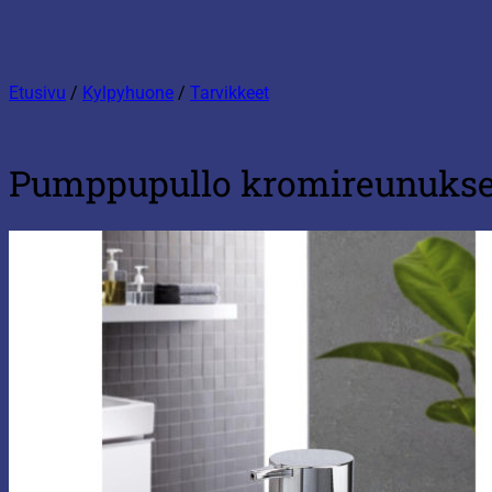
Etusivu
/
Kylpyhuone
/
Tarvikkeet
Pumppupullo kromireunukse