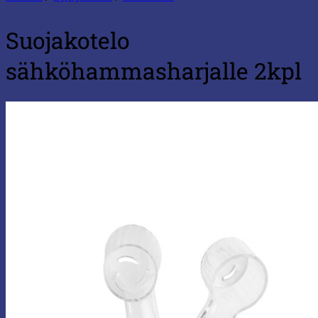
Suojakotelo
sähköhammasharjalle 2kpl