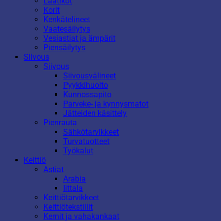
Laatikot
Korit
Kenkätelineet
Vaatesäilytys
Vesiastiat ja ämpärit
Piensäilytys
Siivous
Siivous
Siivousvälineet
Pyykkihuolto
Kunnossapito
Parveke- ja kynnysmatot
Jätteiden käsittely
Pienrauta
Sähkötarvikkeet
Turvatuotteet
Työkalut
Keittiö
Astiat
Arabia
Iittala
Keittiötarvikkeet
Keittiötekstiilit
Kernit ja vahakankaat