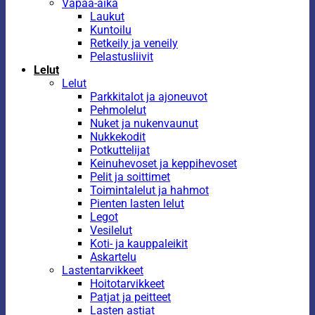
Vapaa-aika
Laukut
Kuntoilu
Retkeily ja veneily
Pelastusliivit
Lelut
Lelut
Parkkitalot ja ajoneuvot
Pehmolelut
Nuket ja nukenvaunut
Nukkekodit
Potkuttelijat
Keinuhevoset ja keppihevoset
Pelit ja soittimet
Toimintalelut ja hahmot
Pienten lasten lelut
Legot
Vesilelut
Koti- ja kauppaleikit
Askartelu
Lastentarvikkeet
Hoitotarvikkeet
Patjat ja peitteet
Lasten astiat