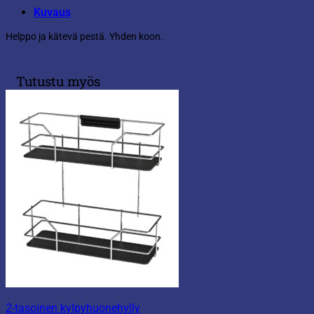
Kuvaus
Helppo ja kätevä pestä. Yhden koon.
Tutustu myös
2-tasoinen kylpyhuonehylly