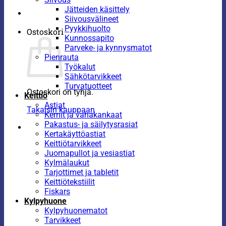
Jätteiden käsittely
Siivousvälineet
Pyykkihuolto
Ostoskori
Kunnossapito
Parveke- ja kynnysmatot
Pienrauta
Työkalut
Sähkötarvikkeet
Turvatuotteet
Ostoskori on tyhjä.
Keittiö
Astiat
Takaisin kauppaan
Kernit ja vahakankaat
Pakastus- ja säilytysrasiat
Kertakäyttöastiat
Keittiötarvikkeet
Juomapullot ja vesiastiat
Kylmälaukut
Tarjottimet ja tabletit
Keittiötekstiilit
Fiskars
Kylpyhuone
Kylpyhuonematot
Tarvikkeet