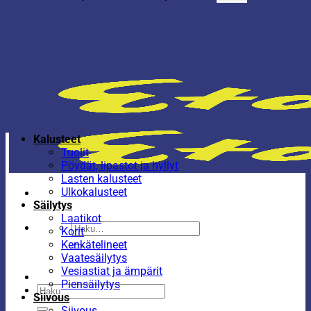
Kalusteet
Tuolit
Pöydät, lipastot ja hyllyt
Lasten kalusteet
Ulkokalusteet
Säilytys
Laatikot
Etsi:
Korit
Kenkätelineet
Vaatesäilytys
Vesiastiat ja ämpärit
Piensäilytys
Etsi:
Siivous
Siivous