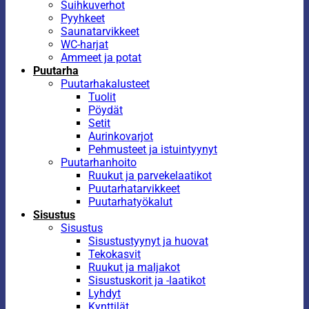
Suihkuverhot
Pyyhkeet
Saunatarvikkeet
WC-harjat
Ammeet ja potat
Puutarha
Puutarhakalusteet
Tuolit
Pöydät
Setit
Aurinkovarjot
Pehmusteet ja istuintyynyt
Puutarhanhoito
Ruukut ja parvekelaatikot
Puutarhatarvikkeet
Puutarhatyökalut
Sisustus
Sisustus
Sisustustyynyt ja huovat
Tekokasvit
Ruukut ja maljakot
Sisustuskorit ja -laatikot
Lyhdyt
Kynttilät