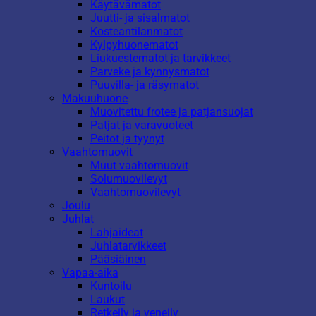
Käytävämatot
Juutti- ja sisalmatot
Kosteantilanmatot
Kylpyhuonematot
Liukuestematot ja tarvikkeet
Parveke ja kynnysmatot
Puuvilla- ja räsymatot
Makuuhuone
Muovitettu frotee ja patjansuojat
Patjat ja varavuoteet
Peitot ja tyynyt
Vaahtomuovit
Muut vaahtomuovit
Solumuovilevyt
Vaahtomuovilevyt
Joulu
Juhlat
Lahjaideat
Juhlatarvikkeet
Pääsiäinen
Vapaa-aika
Kuntoilu
Laukut
Retkeily ja veneily