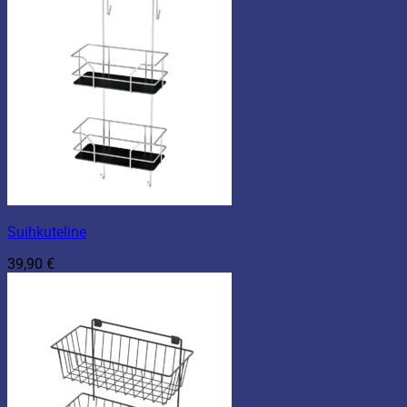
Suihkuteline
39,90
€