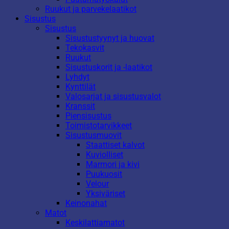
Ruukut ja parvekelaatikot
Sisustus
Sisustus
Sisustustyynyt ja huovat
Tekokasvit
Ruukut
Sisustuskorit ja -laatikot
Lyhdyt
Kynttilät
Valosarjat ja sisustusvalot
Kranssit
Piensisustus
Toimistotarvikkeet
Sisustusmuovit
Staattiset kalvot
Kuviolliset
Marmori ja kivi
Puukuosit
Velour
Yksiväriset
Keinonahat
Matot
Keskilattiamatot