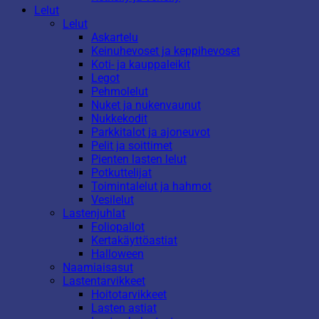
Lelut
Lelut
Askartelu
Keinuhevoset ja keppihevoset
Koti- ja kauppaleikit
Legot
Pehmolelut
Nuket ja nukenvaunut
Nukkekodit
Parkkitalot ja ajoneuvot
Pelit ja soittimet
Pienten lasten lelut
Potkuttelijat
Toimintalelut ja hahmot
Vesilelut
Lastenjuhlat
Foliopallot
Kertakäyttöastiat
Halloween
Naamiaisasut
Lastentarvikkeet
Hoitotarvikkeet
Lasten astiat