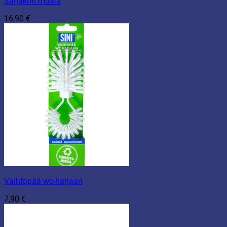
Sarjakori musta
16,90
€
Vaihtopää wc-harjaan
7,90
€