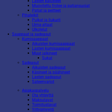
Lasten kalusteet
Muovitettu frotee ja patjansuojat
Patjat ja peitteet
Pihaleikit
Pulkat ja liukurit
Uima-altaat
Ulkolelut
Saappaat ja sadeasut
Kumisaappaat
Aikuisten kumisaappaat
Lasten kumisaappaat
Muut jalkineet
Sukat
Sadeasut
Aikuisten sadeasut
Käsineet ja päähineet
Lasten sadeasut
Sateenvarjot
Asiakaspalvelu
Ota yhteyttä
Maksutavat
Toimitustavat
Yritysmyynti