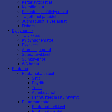
Kertakäyttöastiat
Kylmälaukut
Pakastus- ja säilytysrasiat
Tarjottimet ja tabletit
Juomapullot ja vesiastiat
Fiskars
Kylpyhuone
Tarvikkeet
Kylpyhuonematot
Pyyhkeet
Ammeet ja potat
Saunatarvikkeet
Suihkuverhot
WC-harjat
Puutarha
Puutarhakalusteet
Setit
Pöydät
Tuolit
Aurinkovarjot
Pehmusteet ja istuintyynyt
Puutarhanhoito
Puutarhatarvikkeet
Puutarhatyökalut