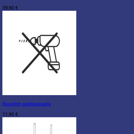
39,90
€
Ruuviton asennussarja
11,90
€