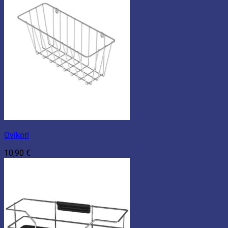
Ovikori
10,90
€