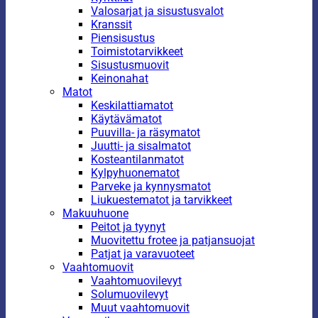
Valosarjat ja sisustusvalot
Kranssit
Piensisustus
Toimistotarvikkeet
Sisustusmuovit
Keinonahat
Matot
Keskilattiamatot
Käytävämatot
Puuvilla- ja räsymatot
Juutti- ja sisalmatot
Kosteantilanmatot
Kylpyhuonematot
Parveke ja kynnysmatot
Liukuestematot ja tarvikkeet
Makuuhuone
Peitot ja tyynyt
Muovitettu frotee ja patjansuojat
Patjat ja varavuoteet
Vaahtomuovit
Vaahtomuovilevyt
Solumuovilevyt
Muut vaahtomuovit