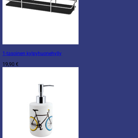
1-tasoinen kylpyhuonehylly
19,90
€