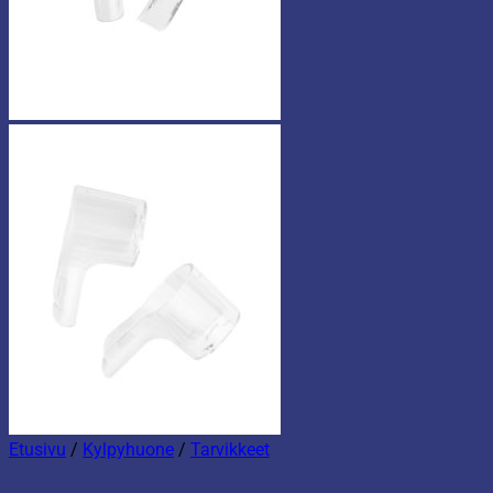
Etusivu
/
Kylpyhuone
/
Tarvikkeet