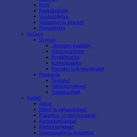
Korit
Kenkätelineet
Vaatesäilytys
Vesiastiat ja ämpärit
Piensäilytys
Siivous
Siivous
Jätteiden käsittely
Siivousvälineet
Pyykkihuolto
Kunnossapito
Parveke- ja kynnysmatot
Pienrauta
Työkalut
Sähkötarvikkeet
Turvatuotteet
Keittiö
Astiat
Kernit ja vahakankaat
Pakastus- ja säilytysrasiat
Kertakäyttöastiat
Keittiötarvikkeet
Juomapullot ja vesiastiat