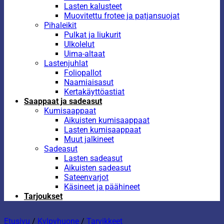
Lasten kalusteet
Muovitettu frotee ja patjansuojat
Pihaleikit
Pulkat ja liukurit
Ulkolelut
Uima-altaat
Lastenjuhlat
Foliopallot
Naamiaisasut
Kertakäyttöastiat
Saappaat ja sadeasut
Kumisaappaat
Aikuisten kumisaappaat
Lasten kumisaappaat
Muut jalkineet
Sadeasut
Lasten sadeasut
Aikuisten sadeasut
Sateenvarjot
Käsineet ja päähineet
Tarjoukset
Etusivu
/
Kylpyhuone
/
Tarvikkeet