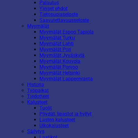
Palautus
Yleiset ehdot
Tietosuojaseloste
Saavutettavuusseloste
Myymälät
Myymälät Espoo Tapiola
Myymälät Turku
Myymälät Lahti
Myymälät Pori
Myymälät Jyväskylä
Myymälät Kouvola
Myymälät Porvoo
Myymälät Helsinki
Myymälät Lappeenranta
Historia
Työpaikat
Tiedotteet
Kalusteet
Tuolit
Pöydät, lipastot ja hyllyt
Lasten kalusteet
Ulkokalusteet
Säilytys
Laatikot