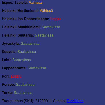
Espoo: Tapiola:
Vähissä
Helsinki: Herttoniemi:
Vähissä
Helsinki: Iso-Roobertinkatu:
Loppu
Helsinki: Munkkiniemi:
Saatavissa
Helsinki: Suutarila:
Saatavissa
Jyväskyla:
Saatavissa
Kouvola:
Saatavissa
Lahti:
Saatavissa
Lappeenranta:
Saatavissa
Pori:
Loppu
Porvoo:
Saatavissa
Turku:
Saatavissa
Tuotetunnus (SKU):
21209011
Osasto:
Tarvikkeet