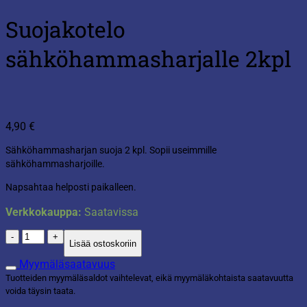
Suojakotelo
sähköhammasharjalle 2kpl
4,90
€
Sähköhammasharjan suoja 2 kpl. Sopii useimmille
sähköhammasharjoille.
Napsahtaa helposti paikalleen.
Verkkokauppa:
Saatavissa
Suojakotelo
Lisää ostoskoriin
sähköhammasharjalle
2kpl
Myymäläsaatavuus
määrä
Tuotteiden myymäläsaldot vaihtelevat, eikä myymäläkohtaista saatavuutta
voida täysin taata.