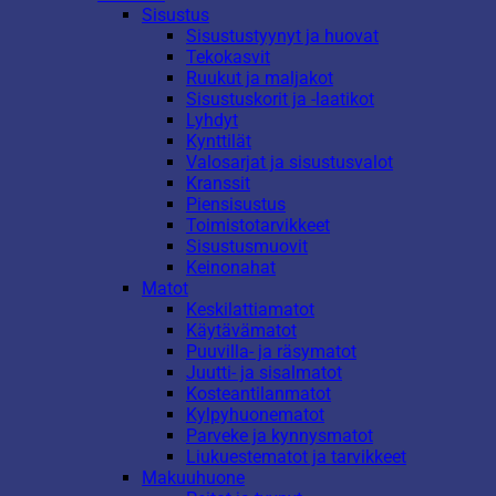
Sisustus
Sisustustyynyt ja huovat
Tekokasvit
Ruukut ja maljakot
Sisustuskorit ja -laatikot
Lyhdyt
Kynttilät
Valosarjat ja sisustusvalot
Kranssit
Piensisustus
Toimistotarvikkeet
Sisustusmuovit
Keinonahat
Matot
Keskilattiamatot
Käytävämatot
Puuvilla- ja räsymatot
Juutti- ja sisalmatot
Kosteantilanmatot
Kylpyhuonematot
Parveke ja kynnysmatot
Liukuestematot ja tarvikkeet
Makuuhuone