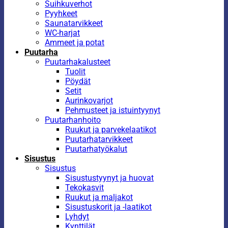
Suihkuverhot
Pyyhkeet
Saunatarvikkeet
WC-harjat
Ammeet ja potat
Puutarha
Puutarhakalusteet
Tuolit
Pöydät
Setit
Aurinkovarjot
Pehmusteet ja istuintyynyt
Puutarhanhoito
Ruukut ja parvekelaatikot
Puutarhatarvikkeet
Puutarhatyökalut
Sisustus
Sisustus
Sisustustyynyt ja huovat
Tekokasvit
Ruukut ja maljakot
Sisustuskorit ja -laatikot
Lyhdyt
Kynttilät