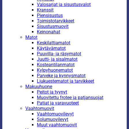
Valosarjat ja sisustusvalot
Kranssit
Piensisustus
Toimistotarvikkeet
Sisustusmuovit
Keinonahat
Matot
Keskilattiamatot
Käytävämatot
Puuvilla- ja räsymatot
Juutti- ja sisalmatot
Kosteantilanmatot
Kylpyhuonematot
Parveke ja kynnysmatot
Liukuestematot ja tarvikkeet
Makuuhuone
Peitot ja tyynyt
Muovitettu frotee ja patjansuojat
Patjat ja varavuoteet
Vaahtomuovit
Vaahtomuovilevyt
Solumuovilevyt
Muut vaahtomuovit