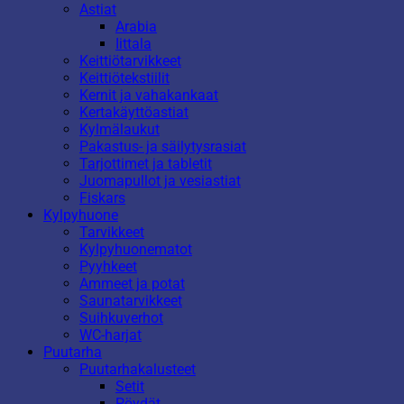
Astiat
Arabia
Iittala
Keittiötarvikkeet
Keittiötekstiilit
Kernit ja vahakankaat
Kertakäyttöastiat
Kylmälaukut
Pakastus- ja säilytysrasiat
Tarjottimet ja tabletit
Juomapullot ja vesiastiat
Fiskars
Kylpyhuone
Tarvikkeet
Kylpyhuonematot
Pyyhkeet
Ammeet ja potat
Saunatarvikkeet
Suihkuverhot
WC-harjat
Puutarha
Puutarhakalusteet
Setit
Pöydät