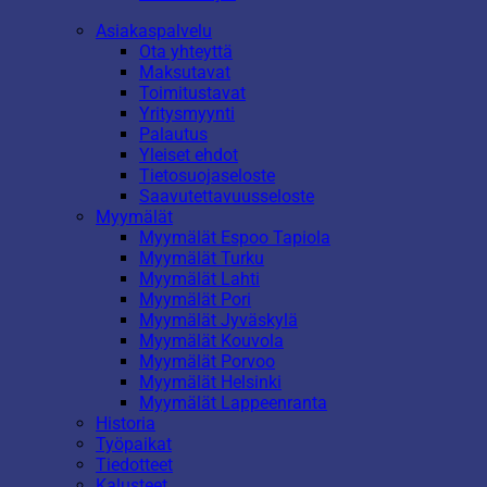
Asiakaspalvelu
Ota yhteyttä
Maksutavat
Toimitustavat
Yritysmyynti
Palautus
Yleiset ehdot
Tietosuojaseloste
Saavutettavuusseloste
Myymälät
Myymälät Espoo Tapiola
Myymälät Turku
Myymälät Lahti
Myymälät Pori
Myymälät Jyväskylä
Myymälät Kouvola
Myymälät Porvoo
Myymälät Helsinki
Myymälät Lappeenranta
Historia
Työpaikat
Tiedotteet
Kalusteet