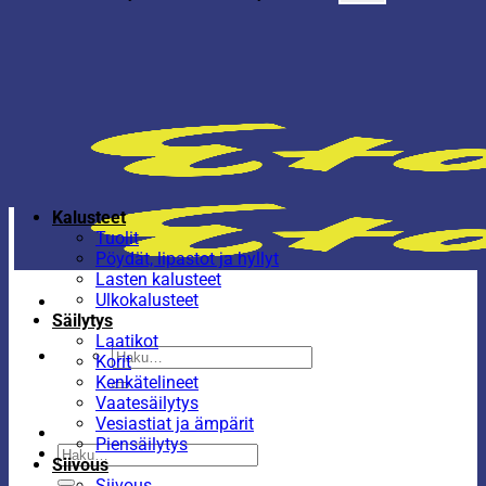
Kalusteet
Tuolit
Pöydät, lipastot ja hyllyt
Lasten kalusteet
Ulkokalusteet
Säilytys
Laatikot
Etsi:
Korit
Kenkätelineet
Vaatesäilytys
Vesiastiat ja ämpärit
Piensäilytys
Etsi:
Siivous
Siivous