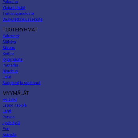
Palautus
Yleiset ehdot
Tietosuojaseloste
Saavutettavuusseloste
TUOTERYHMÄT
Kalusteet
Säilytys
Siivous
Keittiö
Kylpyhuone
Puutarha
Sisustus
Lelut
Saappaat ja sadeasut
MYYMÄLÄT
Helsinki
Espoo Tapiola
Lahti
Porvoo
Jyväskylä
Pori
Kouvola