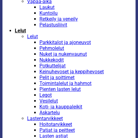
Vapaa-aika
Laukut
Kuntoilu
Retkeily ja veneily
Pelastusliivit
Lelut
Lelut
Parkkitalot ja ajoneuvot
Pehmolelut
Nuket ja nukenvaunut
Nukkekodit
Potkuttelijat
Keinuhevoset ja keppihevoset
Pelit ja soittimet
Toimintalelut ja hahmot
Pienten lasten lelut
Legot
Vesilelut
Koti- ja kauppaleikit
Askartelu
Lastentarvikkeet
Hoitotarvikkeet
Patjat ja peitteet
Lasten astiat