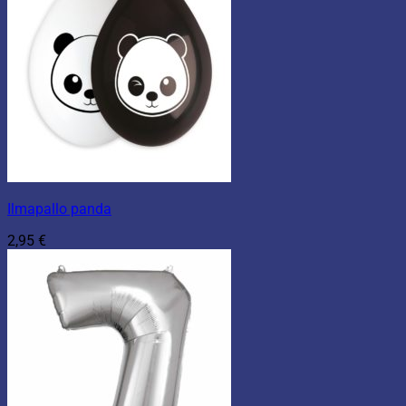
Ilmapallo panda
2,95
€