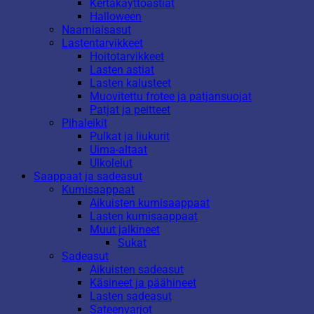
Kertakäyttöastiat
Halloween
Naamiaisasut
Lastentarvikkeet
Hoitotarvikkeet
Lasten astiat
Lasten kalusteet
Muovitettu frotee ja patjansuojat
Patjat ja peitteet
Pihaleikit
Pulkat ja liukurit
Uima-altaat
Ulkolelut
Saappaat ja sadeasut
Kumisaappaat
Aikuisten kumisaappaat
Lasten kumisaappaat
Muut jalkineet
Sukat
Sadeasut
Aikuisten sadeasut
Käsineet ja päähineet
Lasten sadeasut
Sateenvarjot