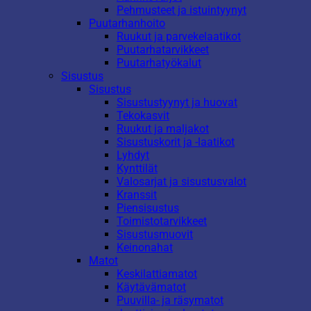
Pehmusteet ja istuintyynyt
Puutarhanhoito
Ruukut ja parvekelaatikot
Puutarhatarvikkeet
Puutarhatyökalut
Sisustus
Sisustus
Sisustustyynyt ja huovat
Tekokasvit
Ruukut ja maljakot
Sisustuskorit ja -laatikot
Lyhdyt
Kynttilät
Valosarjat ja sisustusvalot
Kranssit
Piensisustus
Toimistotarvikkeet
Sisustusmuovit
Keinonahat
Matot
Keskilattiamatot
Käytävämatot
Puuvilla- ja räsymatot