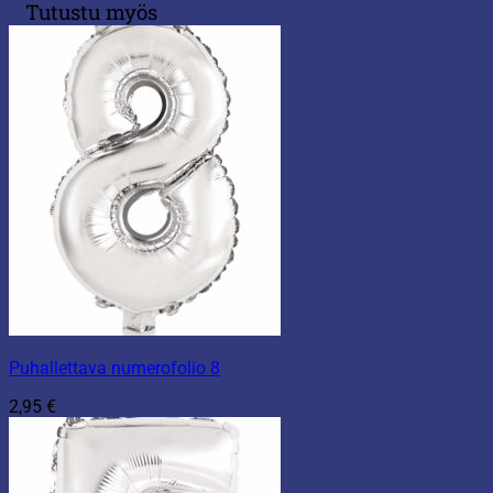
Tutustu myös
Puhallettava numerofolio 8
2,95
€