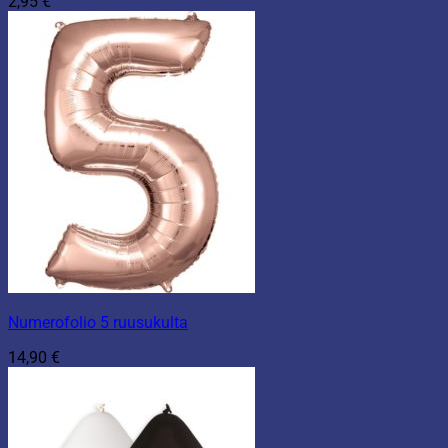
2,95
€
Numerofolio 5 ruusukulta
14,90
€