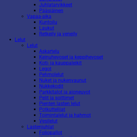
Juhlatarvikkeet
Pääsiäinen
Vapaa-aika
Kuntoilu
Laukut
Retkeily ja veneily
Lelut
Lelut
Askartelu
Keinuhevoset ja keppihevoset
Koti- ja kauppaleikit
Legot
Pehmolelut
Nuket ja nukenvaunut
Nukkekodit
Parkkitalot ja ajoneuvot
Pelit ja soittimet
Pienten lasten lelut
Potkuttelijat
Toimintalelut ja hahmot
Vesilelut
Lastenjuhlat
Foliopallot