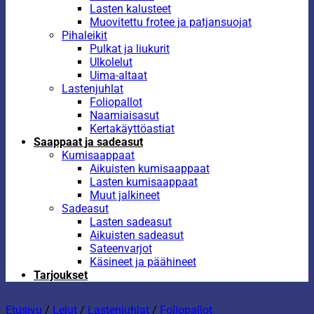
Lasten kalusteet
Muovitettu frotee ja patjansuojat
Pihaleikit
Pulkat ja liukurit
Ulkolelut
Uima-altaat
Lastenjuhlat
Foliopallot
Naamiaisasut
Kertakäyttöastiat
Saappaat ja sadeasut
Kumisaappaat
Aikuisten kumisaappaat
Lasten kumisaappaat
Muut jalkineet
Sadeasut
Lasten sadeasut
Aikuisten sadeasut
Sateenvarjot
Käsineet ja päähineet
Tarjoukset
Etusivu
/
Lelut
/
Lastenjuhlat
/
Foliopallot