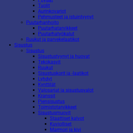
Tuolit
Aurinkovarjot
Pehmusteet ja istuintyynyt
Puutarhanhoito
Puutarhatarvikkeet
Puutarhatyökalut
Ruukut ja parvekelaatikot
Sisustus
Sisustus
Sisustustyynyt ja huovat
Tekokasvit
Ruukut
Sisustuskorit ja -laatikot
Lyhdyt
Kynttilät
Valosarjat ja sisustusvalot
Kranssit
Piensisustus
Toimistotarvikkeet
Sisustusmuovit
Staattiset kalvot
Kuviolliset
Marmori ja kivi