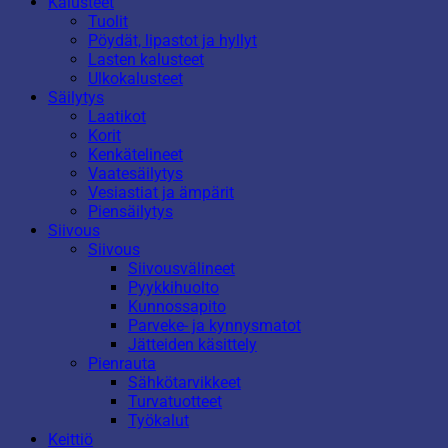
Kalusteet
Tuolit
Pöydät, lipastot ja hyllyt
Lasten kalusteet
Ulkokalusteet
Säilytys
Laatikot
Korit
Kenkätelineet
Vaatesäilytys
Vesiastiat ja ämpärit
Piensäilytys
Siivous
Siivous
Siivousvälineet
Pyykkihuolto
Kunnossapito
Parveke- ja kynnysmatot
Jätteiden käsittely
Pienrauta
Sähkötarvikkeet
Turvatuotteet
Työkalut
Keittiö