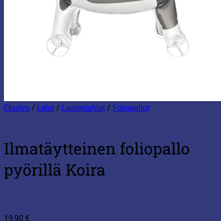
Etusivu
/
Lelut
/
Lastenjuhlat
/
Foliopallot
Ilmatäytteinen foliopallo
pyörillä Koira
19,90
€