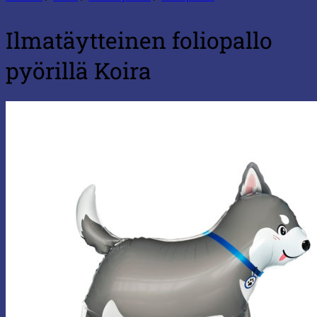
Ilmatäytteinen foliopallo
pyörillä Koira