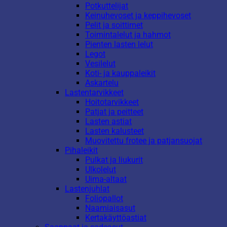
Potkuttelijat
Keinuhevoset ja keppihevoset
Pelit ja soittimet
Toimintalelut ja hahmot
Pienten lasten lelut
Legot
Vesilelut
Koti- ja kauppaleikit
Askartelu
Lastentarvikkeet
Hoitotarvikkeet
Patjat ja peitteet
Lasten astiat
Lasten kalusteet
Muovitettu frotee ja patjansuojat
Pihaleikit
Pulkat ja liukurit
Ulkolelut
Uima-altaat
Lastenjuhlat
Foliopallot
Naamiaisasut
Kertakäyttöastiat