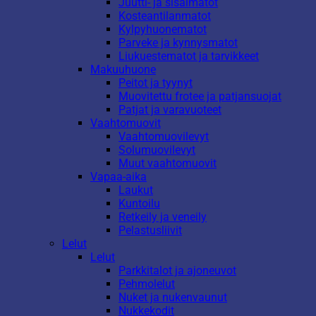
Juutti- ja sisalmatot
Kosteantilanmatot
Kylpyhuonematot
Parveke ja kynnysmatot
Liukuestematot ja tarvikkeet
Makuuhuone
Peitot ja tyynyt
Muovitettu frotee ja patjansuojat
Patjat ja varavuoteet
Vaahtomuovit
Vaahtomuovilevyt
Solumuovilevyt
Muut vaahtomuovit
Vapaa-aika
Laukut
Kuntoilu
Retkeily ja veneily
Pelastusliivit
Lelut
Lelut
Parkkitalot ja ajoneuvot
Pehmolelut
Nuket ja nukenvaunut
Nukkekodit