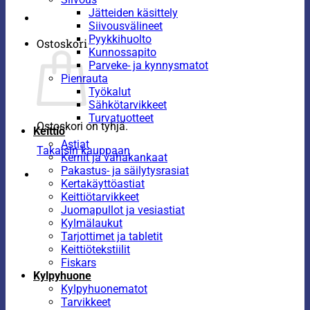
Jätteiden käsittely
Siivousvälineet
Pyykkihuolto
Ostoskori
Kunnossapito
Parveke- ja kynnysmatot
Pienrauta
Työkalut
Sähkötarvikkeet
Turvatuotteet
Ostoskori on tyhjä.
Keittiö
Astiat
Takaisin kauppaan
Kernit ja vahakankaat
Pakastus- ja säilytysrasiat
Kertakäyttöastiat
Keittiötarvikkeet
Juomapullot ja vesiastiat
Kylmälaukut
Tarjottimet ja tabletit
Keittiötekstiilit
Fiskars
Kylpyhuone
Kylpyhuonematot
Tarvikkeet