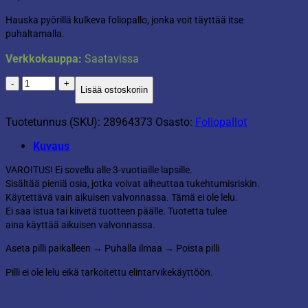
Hauska pyörillä kulkeva foliopallo, jonka voit täyttää itse
puhaltamalla.
Verkkokauppa:
Saatavissa
Ilmatäytteinen
Lisää ostoskoriin
foliopallo
pyörillä
Koira
Tuotetunnus (SKU):
28964373
Osasto:
Foliopallot
määrä
Kuvaus
VAROITUS! Ei sovellu alle 3-vuotiaille lapsille.
Sisältää pieniä osia, jotka voivat aiheuttaa tukehtumisriskin.
Käytettävä vain aikuisen valvonnassa. Tämä ei ole lelu.
Ei saa istua tai kiivetä tuotteen päälle. Tuotetta tulee
aina käyttää aikuisen valvonnassa.
Aseta pilli paikalleen → Puhalla ilmaa → Poista pilli
Pilli ei ole lelu eikä tarkoitettu elintarvikekäyttöön.