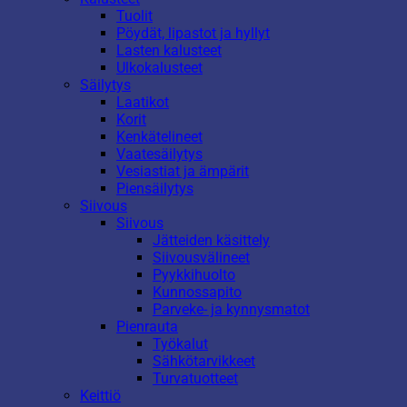
Tuolit
Pöydät, lipastot ja hyllyt
Lasten kalusteet
Ulkokalusteet
Säilytys
Laatikot
Korit
Kenkätelineet
Vaatesäilytys
Vesiastiat ja ämpärit
Piensäilytys
Siivous
Siivous
Jätteiden käsittely
Siivousvälineet
Pyykkihuolto
Kunnossapito
Parveke- ja kynnysmatot
Pienrauta
Työkalut
Sähkötarvikkeet
Turvatuotteet
Keittiö