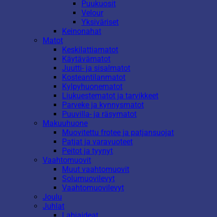
Puukuosit
Velour
Yksiväriset
Keinonahat
Matot
Keskilattiamatot
Käytävämatot
Juutti- ja sisalmatot
Kosteantilanmatot
Kylpyhuonematot
Liukuestematot ja tarvikkeet
Parveke ja kynnysmatot
Puuvilla- ja räsymatot
Makuuhuone
Muovitettu frotee ja patjansuojat
Patjat ja varavuoteet
Peitot ja tyynyt
Vaahtomuovit
Muut vaahtomuovit
Solumuovilevyt
Vaahtomuovilevyt
Joulu
Juhlat
Lahjaideat