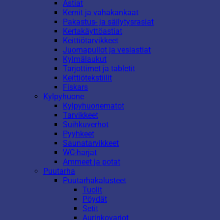
Astiat
Kernit ja vahakankaat
Pakastus- ja säilytysrasiat
Kertakäyttöastiat
Keittiötarvikkeet
Juomapullot ja vesiastiat
Kylmälaukut
Tarjottimet ja tabletit
Keittiötekstiilit
Fiskars
Kylpyhuone
Kylpyhuonematot
Tarvikkeet
Suihkuverhot
Pyyhkeet
Saunatarvikkeet
WC-harjat
Ammeet ja potat
Puutarha
Puutarhakalusteet
Tuolit
Pöydät
Setit
Aurinkovarjot