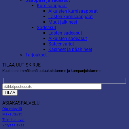
Saappaat ja sadeasut
Kumisaappaat
Aikuisten kumisaappaat
Lasten kumisaappaat
Muut jalkineet
Sadeasut
Lasten sadeasut
Aikuisten sadeasut
Sateenvarjot
Käsineet ja päähineet
Tarjoukset
TILAA UUTISKIRJE
Kuulet ensimmäisenä uutuuksistamme ja kampanjoistamme
ASIAKASPALVELU
Ota yhteyttä
Maksutavat
Toimitustavat
Yritysasiakas