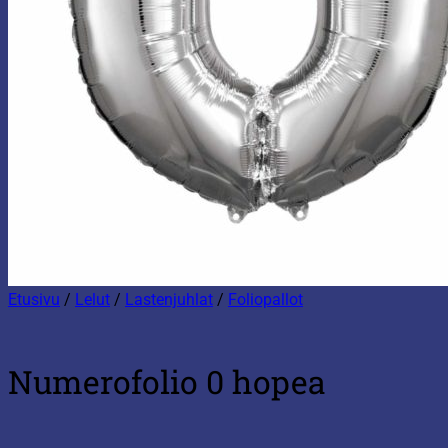
Etusivu
/
Lelut
/
Lastenjuhlat
/
Foliopallot
Numerofolio 0 hopea