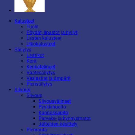
Kalusteet
Tuolit
Pöydät, lipastot ja hyllyt
Lasten kalusteet
Ulkokalusteet
Säilytys
Laatikot
Korit
Kenkätelineet
Vaatesäilytys
Vesiastiat ja ämpärit
Piensäilytys
Siivous
Siivous
Siivousvälineet
Pyykkihuolto
Kunnossapito
Parveke- ja kynnysmatot
Jätteiden käsittely
Pienrauta