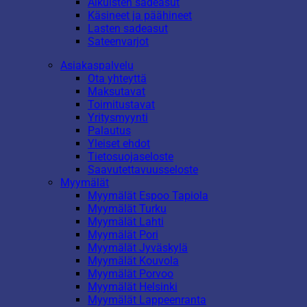
Aikuisten sadeasut
Käsineet ja päähineet
Lasten sadeasut
Sateenvarjot
Asiakaspalvelu
Ota yhteyttä
Maksutavat
Toimitustavat
Yritysmyynti
Palautus
Yleiset ehdot
Tietosuojaseloste
Saavutettavuusseloste
Myymälät
Myymälät Espoo Tapiola
Myymälät Turku
Myymälät Lahti
Myymälät Pori
Myymälät Jyväskylä
Myymälät Kouvola
Myymälät Porvoo
Myymälät Helsinki
Myymälät Lappeenranta