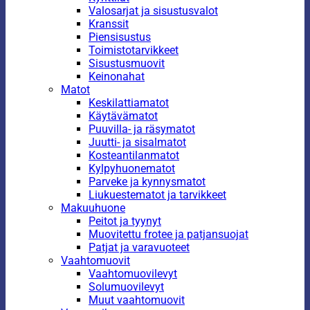
Valosarjat ja sisustusvalot
Kranssit
Piensisustus
Toimistotarvikkeet
Sisustusmuovit
Keinonahat
Matot
Keskilattiamatot
Käytävämatot
Puuvilla- ja räsymatot
Juutti- ja sisalmatot
Kosteantilanmatot
Kylpyhuonematot
Parveke ja kynnysmatot
Liukuestematot ja tarvikkeet
Makuuhuone
Peitot ja tyynyt
Muovitettu frotee ja patjansuojat
Patjat ja varavuoteet
Vaahtomuovit
Vaahtomuovilevyt
Solumuovilevyt
Muut vaahtomuovit