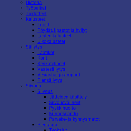
Historia
Työpaikat
Tiedotteet
Kalusteet
Tuolit
Pöydät, lipastot ja hyllyt
Lasten kalusteet
Ulkokalusteet
Säilytys
Laatikot
Korit
Kenkätelineet
Vaatesäilytys
Vesiastiat ja ämpärit
Piensäilytys
Siivous
Siivous
Jätteiden käsittely
Siivousvälineet
Pyykkihuolto
Kunnossapito
Parveke- ja kynnysmatot
Pienrauta
Työkalut