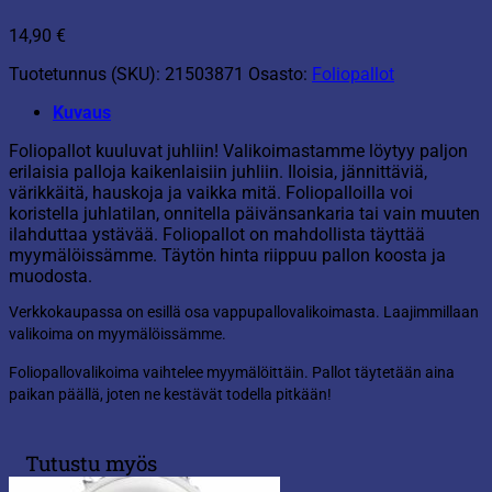
14,90
€
Tuotetunnus (SKU):
21503871
Osasto:
Foliopallot
Kuvaus
Foliopallot kuuluvat juhliin! Valikoimastamme löytyy paljon
erilaisia palloja kaikenlaisiin juhliin. Iloisia, jännittäviä,
värikkäitä, hauskoja ja vaikka mitä. Foliopalloilla voi
koristella juhlatilan, onnitella päivänsankaria tai vain muuten
ilahduttaa ystävää. Foliopallot on mahdollista täyttää
myymälöissämme. Täytön hinta riippuu pallon koosta ja
muodosta.
Verkkokaupassa on esillä osa vappupallovalikoimasta. Laajimmillaan
valikoima on myymälöissämme.
Foliopallovalikoima vaihtelee myymälöittäin. Pallot täytetään aina
paikan päällä, joten ne kestävät todella pitkään!
Tutustu myös