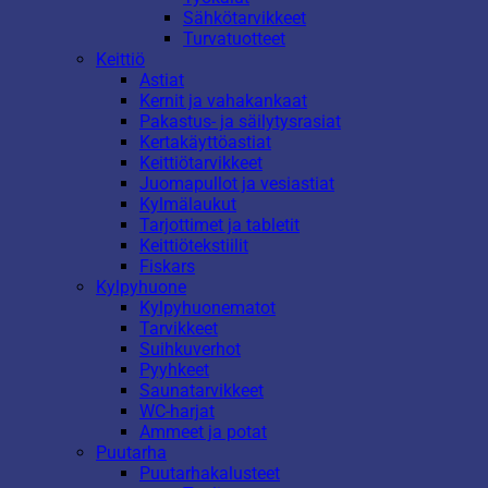
Sähkötarvikkeet
Turvatuotteet
Keittiö
Astiat
Kernit ja vahakankaat
Pakastus- ja säilytysrasiat
Kertakäyttöastiat
Keittiötarvikkeet
Juomapullot ja vesiastiat
Kylmälaukut
Tarjottimet ja tabletit
Keittiötekstiilit
Fiskars
Kylpyhuone
Kylpyhuonematot
Tarvikkeet
Suihkuverhot
Pyyhkeet
Saunatarvikkeet
WC-harjat
Ammeet ja potat
Puutarha
Puutarhakalusteet