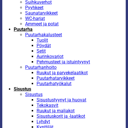
Suihkuverhot
Pyyhkeet
Saunatarvikkeet
WC-harjat
Ammeet ja potat
Puutarha
Puutarhakalusteet
Tuolit
Pöydät
Setit
Aurinkovarjot
Pehmusteet ja istuintyynyt
Puutarhanhoito
Ruukut ja parvekelaatikot
Puutarhatarvikkeet
Puutarhatyökalut
Sisustus
Sisustus
Sisustustyynyt ja huovat
Tekokasvit
Ruukut ja maljakot
Sisustuskorit ja -laatikot
Lyhdyt
Kynttilät