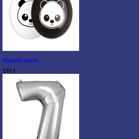
Ilmapallo panda
2,95
€