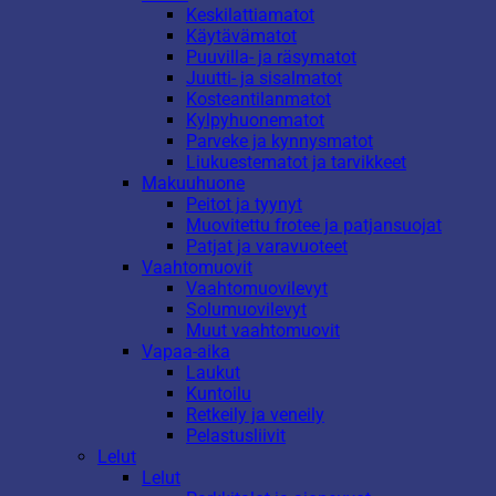
Keskilattiamatot
Käytävämatot
Puuvilla- ja räsymatot
Juutti- ja sisalmatot
Kosteantilanmatot
Kylpyhuonematot
Parveke ja kynnysmatot
Liukuestematot ja tarvikkeet
Makuuhuone
Peitot ja tyynyt
Muovitettu frotee ja patjansuojat
Patjat ja varavuoteet
Vaahtomuovit
Vaahtomuovilevyt
Solumuovilevyt
Muut vaahtomuovit
Vapaa-aika
Laukut
Kuntoilu
Retkeily ja veneily
Pelastusliivit
Lelut
Lelut