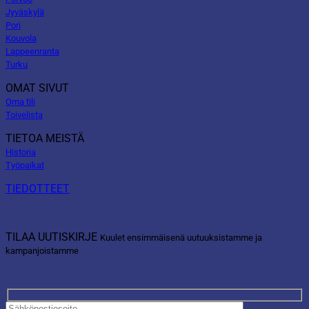
Jyväskylä
Pori
Kouvola
Lappeenranta
Turku
OMAT SIVUT
Oma tili
Toivelista
TIETOA MEISTÄ
Historia
Työpaikat
TIEDOTTEET
TILAA UUTISKIRJE
Kuulet ensimmäisenä uutuuksistamme ja
kampanjoistamme