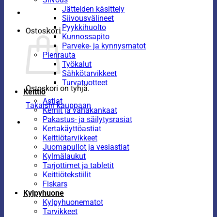
Jätteiden käsittely
Siivousvälineet
Pyykkihuolto
Ostoskori
Kunnossapito
Parveke- ja kynnysmatot
Pienrauta
Työkalut
Sähkötarvikkeet
Turvatuotteet
Ostoskori on tyhjä.
Keittiö
Astiat
Takaisin kauppaan
Kernit ja vahakankaat
Pakastus- ja säilytysrasiat
Kertakäyttöastiat
Keittiötarvikkeet
Juomapullot ja vesiastiat
Kylmälaukut
Tarjottimet ja tabletit
Keittiötekstiilit
Fiskars
Kylpyhuone
Kylpyhuonematot
Tarvikkeet