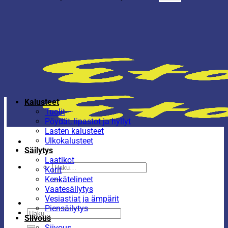
Kalusteet
Tuolit
Pöydät, lipastot ja hyllyt
Lasten kalusteet
Ulkokalusteet
Säilytys
Laatikot
Etsi:
Korit
Kenkätelineet
Vaatesäilytys
Vesiastiat ja ämpärit
Piensäilytys
Etsi:
Siivous
Siivous