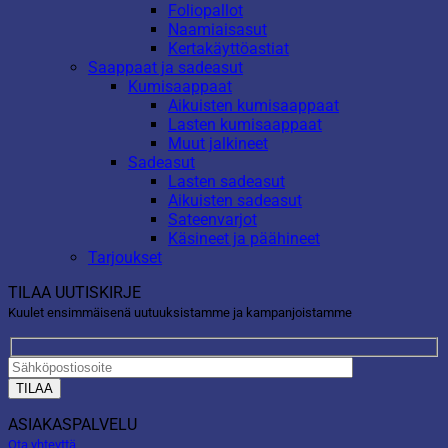
Foliopallot
Naamiaisasut
Kertakäyttöastiat
Saappaat ja sadeasut
Kumisaappaat
Aikuisten kumisaappaat
Lasten kumisaappaat
Muut jalkineet
Sadeasut
Lasten sadeasut
Aikuisten sadeasut
Sateenvarjot
Käsineet ja päähineet
Tarjoukset
TILAA UUTISKIRJE
Kuulet ensimmäisenä uutuuksistamme ja kampanjoistamme
ASIAKASPALVELU
Ota yhteyttä