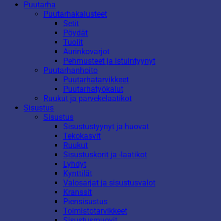
Puutarha
Puutarhakalusteet
Setit
Pöydät
Tuolit
Aurinkovarjot
Pehmusteet ja istuintyynyt
Puutarhanhoito
Puutarhatarvikkeet
Puutarhatyökalut
Ruukut ja parvekelaatikot
Sisustus
Sisustus
Sisustustyynyt ja huovat
Tekokasvit
Ruukut
Sisustuskorit ja -laatikot
Lyhdyt
Kynttilät
Valosarjat ja sisustusvalot
Kranssit
Piensisustus
Toimistotarvikkeet
Sisustusmuovit