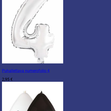
Puhallettava numerofolio 4
2,95
€