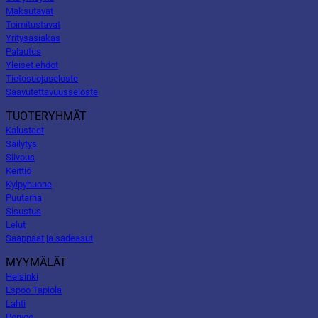
Maksutavat
Toimitustavat
Yritysasiakas
Palautus
Yleiset ehdot
Tietosuojaseloste
Saavutettavuusseloste
TUOTERYHMÄT
Kalusteet
Säilytys
Siivous
Keittiö
Kylpyhuone
Puutarha
Sisustus
Lelut
Saappaat ja sadeasut
MYYMÄLÄT
Helsinki
Espoo Tapiola
Lahti
Porvoo