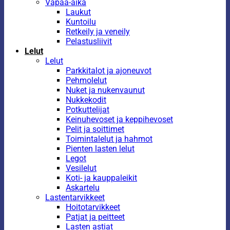
Vapaa-aika
Laukut
Kuntoilu
Retkeily ja veneily
Pelastusliivit
Lelut
Lelut
Parkkitalot ja ajoneuvot
Pehmolelut
Nuket ja nukenvaunut
Nukkekodit
Potkuttelijat
Keinuhevoset ja keppihevoset
Pelit ja soittimet
Toimintalelut ja hahmot
Pienten lasten lelut
Legot
Vesilelut
Koti- ja kauppaleikit
Askartelu
Lastentarvikkeet
Hoitotarvikkeet
Patjat ja peitteet
Lasten astiat