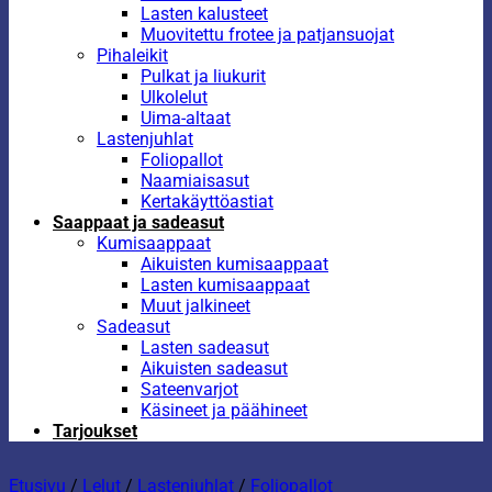
Lasten kalusteet
Muovitettu frotee ja patjansuojat
Pihaleikit
Pulkat ja liukurit
Ulkolelut
Uima-altaat
Lastenjuhlat
Foliopallot
Naamiaisasut
Kertakäyttöastiat
Saappaat ja sadeasut
Kumisaappaat
Aikuisten kumisaappaat
Lasten kumisaappaat
Muut jalkineet
Sadeasut
Lasten sadeasut
Aikuisten sadeasut
Sateenvarjot
Käsineet ja päähineet
Tarjoukset
Etusivu
/
Lelut
/
Lastenjuhlat
/
Foliopallot