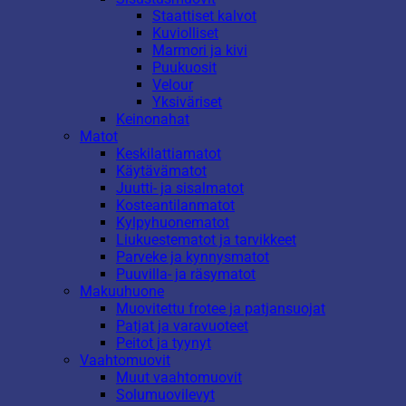
Staattiset kalvot
Kuviolliset
Marmori ja kivi
Puukuosit
Velour
Yksiväriset
Keinonahat
Matot
Keskilattiamatot
Käytävämatot
Juutti- ja sisalmatot
Kosteantilanmatot
Kylpyhuonematot
Liukuestematot ja tarvikkeet
Parveke ja kynnysmatot
Puuvilla- ja räsymatot
Makuuhuone
Muovitettu frotee ja patjansuojat
Patjat ja varavuoteet
Peitot ja tyynyt
Vaahtomuovit
Muut vaahtomuovit
Solumuovilevyt