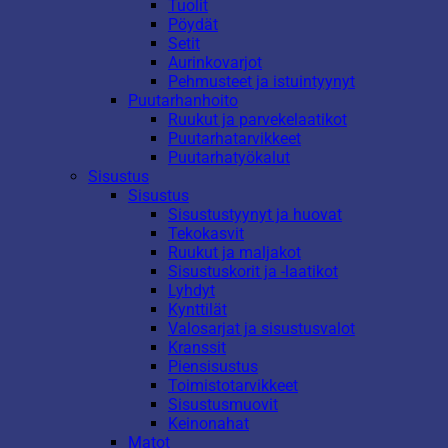
Tuolit
Pöydät
Setit
Aurinkovarjot
Pehmusteet ja istuintyynyt
Puutarhanhoito
Ruukut ja parvekelaatikot
Puutarhatarvikkeet
Puutarhatyökalut
Sisustus
Sisustus
Sisustustyynyt ja huovat
Tekokasvit
Ruukut ja maljakot
Sisustuskorit ja -laatikot
Lyhdyt
Kynttilät
Valosarjat ja sisustusvalot
Kranssit
Piensisustus
Toimistotarvikkeet
Sisustusmuovit
Keinonahat
Matot