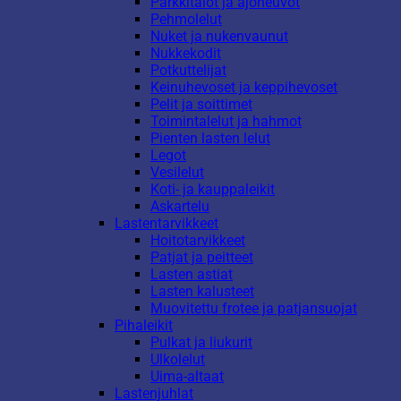
Parkkitalot ja ajoneuvot
Pehmolelut
Nuket ja nukenvaunut
Nukkekodit
Potkuttelijat
Keinuhevoset ja keppihevoset
Pelit ja soittimet
Toimintalelut ja hahmot
Pienten lasten lelut
Legot
Vesilelut
Koti- ja kauppaleikit
Askartelu
Lastentarvikkeet
Hoitotarvikkeet
Patjat ja peitteet
Lasten astiat
Lasten kalusteet
Muovitettu frotee ja patjansuojat
Pihaleikit
Pulkat ja liukurit
Ulkolelut
Uima-altaat
Lastenjuhlat