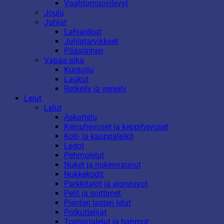
Vaahtomuovilevyt
Joulu
Juhlat
Lahjaideat
Juhlatarvikkeet
Pääsiäinen
Vapaa-aika
Kuntoilu
Laukut
Retkeily ja veneily
Lelut
Lelut
Askartelu
Keinuhevoset ja keppihevoset
Koti- ja kauppaleikit
Legot
Pehmolelut
Nuket ja nukenvaunut
Nukkekodit
Parkkitalot ja ajoneuvot
Pelit ja soittimet
Pienten lasten lelut
Potkuttelijat
Toimintalelut ja hahmot