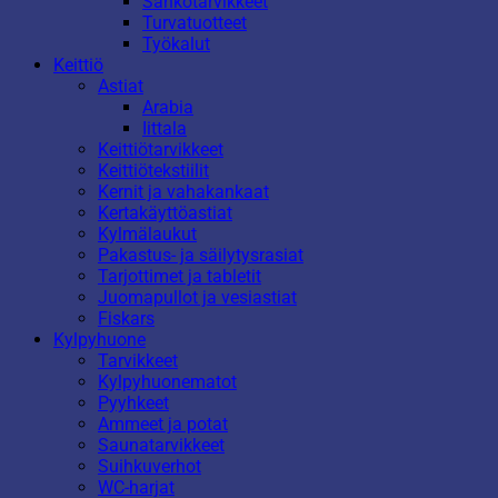
Sähkötarvikkeet
Turvatuotteet
Työkalut
Keittiö
Astiat
Arabia
Iittala
Keittiötarvikkeet
Keittiötekstiilit
Kernit ja vahakankaat
Kertakäyttöastiat
Kylmälaukut
Pakastus- ja säilytysrasiat
Tarjottimet ja tabletit
Juomapullot ja vesiastiat
Fiskars
Kylpyhuone
Tarvikkeet
Kylpyhuonematot
Pyyhkeet
Ammeet ja potat
Saunatarvikkeet
Suihkuverhot
WC-harjat