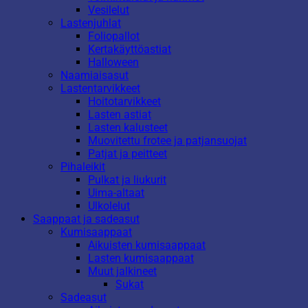
Vesilelut
Lastenjuhlat
Foliopallot
Kertakäyttöastiat
Halloween
Naamiaisasut
Lastentarvikkeet
Hoitotarvikkeet
Lasten astiat
Lasten kalusteet
Muovitettu frotee ja patjansuojat
Patjat ja peitteet
Pihaleikit
Pulkat ja liukurit
Uima-altaat
Ulkolelut
Saappaat ja sadeasut
Kumisaappaat
Aikuisten kumisaappaat
Lasten kumisaappaat
Muut jalkineet
Sukat
Sadeasut