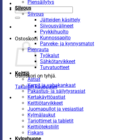
Piensäilytys
Siivous
Etsi:
Siivous
Jätteiden käsittely
Siivousvälineet
Pyykkihuolto
Kunnossapito
Ostoskori
Parveke- ja kynnysmatot
Pienrauta
Työkalut
Sähkötarvikkeet
Turvatuotteet
Keittiö
Ostoskori on tyhjä.
Astiat
Kernit ja vahakankaat
Takaisin kauppaan
Pakastus- ja säilytysrasiat
Kertakäyttöastiat
Keittiötarvikkeet
Juomapullot ja vesiastiat
Kylmälaukut
Tarjottimet ja tabletit
Keittiötekstiilit
Fiskars
Kylpyhuone