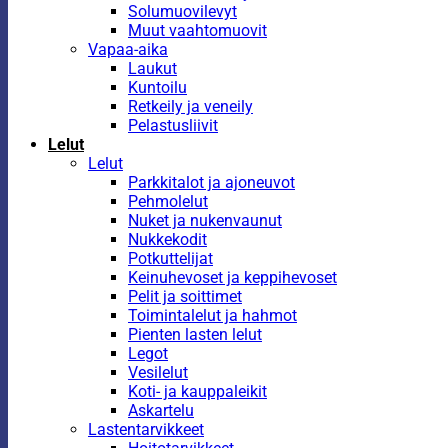
Solumuovilevyt
Muut vaahtomuovit
Vapaa-aika
Laukut
Kuntoilu
Retkeily ja veneily
Pelastusliivit
Lelut
Lelut
Parkkitalot ja ajoneuvot
Pehmolelut
Nuket ja nukenvaunut
Nukkekodit
Potkuttelijat
Keinuhevoset ja keppihevoset
Pelit ja soittimet
Toimintalelut ja hahmot
Pienten lasten lelut
Legot
Vesilelut
Koti- ja kauppaleikit
Askartelu
Lastentarvikkeet