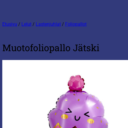
Etusivu
/
Lelut
/
Lastenjuhlat
/
Foliopallot
Muotofoliopallo Jätski