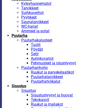
Kylpyhuonematot
Tarvikkeet
Suihkuverhot
Pyyhkeet
Saunatarvikkeet
WC-harjat
Ammeet ja potat
Puutarha
Puutarhakalusteet
Tuolit
Pöydät
Setit
Aurinkovarjot
Pehmusteet ja istuintyynyt
Puutarhanhoito
Ruukut ja parvekelaatikot
Puutarhatarvikkeet
Puutarhatyökalut
Sisustus
Sisustus
Sisustustyynyt ja huovat
Tekokasvit
Ruukut ja maljakot