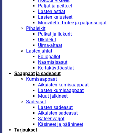
Hoitotarvikkeet
Patjat ja peitteet
Lasten astiat
Lasten kalusteet
Muovitettu frotee ja patjansuojat
Pihaleikit
Pulkat ja liukurit
Ulkolelut
Uima-altaat
Lastenjuhlat
Foliopallot
Naamiaisasut
Kertakäyttöastiat
Saappaat ja sadeasut
Kumisaappaat
Aikuisten kumisaappaat
Lasten kumisaappaat
Muut jalkineet
Sadeasut
Lasten sadeasut
Aikuisten sadeasut
Sateenvarjot
Käsineet ja päähineet
Tarjoukset