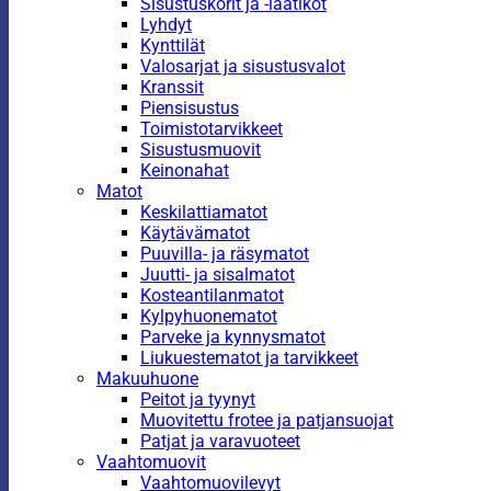
Sisustuskorit ja -laatikot
Lyhdyt
Kynttilät
Valosarjat ja sisustusvalot
Kranssit
Piensisustus
Toimistotarvikkeet
Sisustusmuovit
Keinonahat
Matot
Keskilattiamatot
Käytävämatot
Puuvilla- ja räsymatot
Juutti- ja sisalmatot
Kosteantilanmatot
Kylpyhuonematot
Parveke ja kynnysmatot
Liukuestematot ja tarvikkeet
Makuuhuone
Peitot ja tyynyt
Muovitettu frotee ja patjansuojat
Patjat ja varavuoteet
Vaahtomuovit
Vaahtomuovilevyt