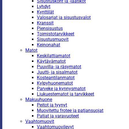
Sisustuskorit ja -laatikot
Lyhdyt
Kynttilät
Valosarjat ja sisustusvalot
Kranssit
Piensisustus
Toimistotarvikkeet
Sisustusmuovit
Keinonahat
Matot
Keskilattiamatot
Käytävämatot
Puuvilla- ja räsymatot
Juutti- ja sisalmatot
Kosteantilanmatot
Kylpyhuonematot
Parveke ja kynnysmatot
Liukuestematot ja tarvikkeet
Makuuhuone
Peitot ja tyynyt
Muovitettu frotee ja patjansuojat
Patjat ja varavuoteet
Vaahtomuovit
Vaahtomuovilevyt