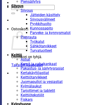
Piensäilytys
Siivous
Etsi:
Siivous
Jätteiden käsittely
Siivousvälineet
Pyykkihuolto
Kunnossapito
Ostoskori
Parveke- ja kynnysmatot
Pienrauta
Työkalut
Sähkötarvikkeet
Turvatuotteet
Keittiö
Ostoskori on tyhjä.
Astiat
Kernit ja vahakankaat
Takaisin kauppaan
Pakastus- ja säilytysrasiat
Kertakäyttöastiat
Keittiötarvikkeet
Juomapullot ja vesiastiat
Kylmälaukut
Tarjottimet ja tabletit
Keittiötekstiilit
Fiskars
Kylpyhuone