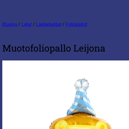
Etusivu
/
Lelut
/
Lastenjuhlat
/
Foliopallot
Muotofoliopallo Leijona