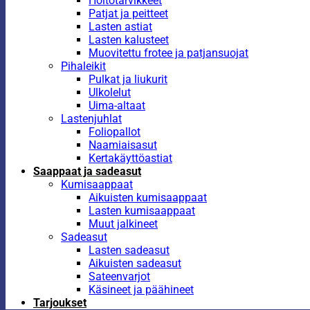
Hoitotarvikkeet
Patjat ja peitteet
Lasten astiat
Lasten kalusteet
Muovitettu frotee ja patjansuojat
Pihaleikit
Pulkat ja liukurit
Ulkolelut
Uima-altaat
Lastenjuhlat
Foliopallot
Naamiaisasut
Kertakäyttöastiat
Saappaat ja sadeasut
Kumisaappaat
Aikuisten kumisaappaat
Lasten kumisaappaat
Muut jalkineet
Sadeasut
Lasten sadeasut
Aikuisten sadeasut
Sateenvarjot
Käsineet ja päähineet
Tarjoukset