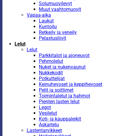
Solumuovilevyt
Muut vaahtomuovit
Vapaa-aika
Laukut
Kuntoilu
Retkeily ja veneily
Pelastusliivit
Lelut
Lelut
Parkkitalot ja ajoneuvot
Pehmolelut
Nuket ja nukenvaunut
Nukkekodit
Potkuttelijat
Keinuhevoset ja keppihevoset
Pelit ja soittimet
Toimintalelut ja hahmot
Pienten lasten lelut
Legot
Vesilelut
Koti- ja kauppaleikit
Askartelu
Lastentarvikkeet