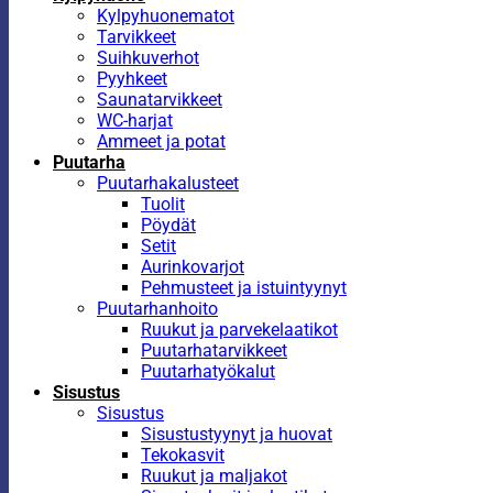
Kylpyhuonematot
Tarvikkeet
Suihkuverhot
Pyyhkeet
Saunatarvikkeet
WC-harjat
Ammeet ja potat
Puutarha
Puutarhakalusteet
Tuolit
Pöydät
Setit
Aurinkovarjot
Pehmusteet ja istuintyynyt
Puutarhanhoito
Ruukut ja parvekelaatikot
Puutarhatarvikkeet
Puutarhatyökalut
Sisustus
Sisustus
Sisustustyynyt ja huovat
Tekokasvit
Ruukut ja maljakot