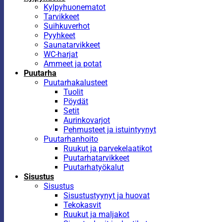
Kylpyhuonematot
Tarvikkeet
Suihkuverhot
Pyyhkeet
Saunatarvikkeet
WC-harjat
Ammeet ja potat
Puutarha
Puutarhakalusteet
Tuolit
Pöydät
Setit
Aurinkovarjot
Pehmusteet ja istuintyynyt
Puutarhanhoito
Ruukut ja parvekelaatikot
Puutarhatarvikkeet
Puutarhatyökalut
Sisustus
Sisustus
Sisustustyynyt ja huovat
Tekokasvit
Ruukut ja maljakot