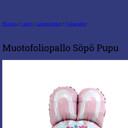
Etusivu
/
Lelut
/
Lastenjuhlat
/
Foliopallot
Muotofoliopallo Söpö Pupu