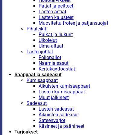
Hoitotarvikkeet
Patjat ja peitteet
Lasten astiat
Lasten kalusteet
Muovitettu frotee ja patjansuojat
Pihaleikit
Pulkat ja liukurit
Ulkolelut
Uima-altaat
Lastenjuhlat
Foliopallot
Naamiaisasut
Kertakäyttöastiat
Saappaat ja sadeasut
Kumisaappaat
Aikuisten kumisaappaat
Lasten kumisaappaat
Muut jalkineet
Sadeasut
Lasten sadeasut
Aikuisten sadeasut
Sateenvarjot
Käsineet ja päähineet
Tarjoukset