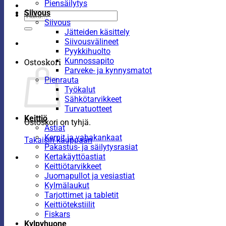
Piensäilytys
Siivous
Etsi:
Siivous
Jätteiden käsittely
Siivousvälineet
Pyykkihuolto
Kunnossapito
Ostoskori
Parveke- ja kynnysmatot
Pienrauta
Työkalut
Sähkötarvikkeet
Turvatuotteet
Keittiö
Ostoskori on tyhjä.
Astiat
Kernit ja vahakankaat
Takaisin kauppaan
Pakastus- ja säilytysrasiat
Kertakäyttöastiat
Keittiötarvikkeet
Juomapullot ja vesiastiat
Kylmälaukut
Tarjottimet ja tabletit
Keittiötekstiilit
Fiskars
Kylpyhuone