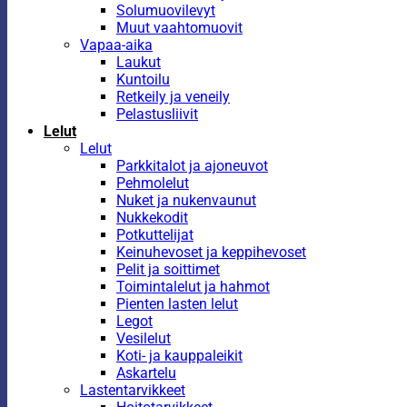
Solumuovilevyt
Muut vaahtomuovit
Vapaa-aika
Laukut
Kuntoilu
Retkeily ja veneily
Pelastusliivit
Lelut
Lelut
Parkkitalot ja ajoneuvot
Pehmolelut
Nuket ja nukenvaunut
Nukkekodit
Potkuttelijat
Keinuhevoset ja keppihevoset
Pelit ja soittimet
Toimintalelut ja hahmot
Pienten lasten lelut
Legot
Vesilelut
Koti- ja kauppaleikit
Askartelu
Lastentarvikkeet