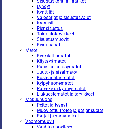
Sisustuskorit ja -laatikot
Lyhdyt
Kynttilät
Valosarjat ja sisustusvalot
Kranssit
Piensisustus
Toimistotarvikkeet
Sisustusmuovit
Keinonahat
Matot
Keskilattiamatot
Käytävämatot
Puuvilla- ja räsymatot
Juutti- ja sisalmatot
Kosteantilanmatot
Kylpyhuonematot
Parveke ja kynnysmatot
Liukuestematot ja tarvikkeet
Makuuhuone
Peitot ja tyynyt
Muovitettu frotee ja patjansuojat
Patjat ja varavuoteet
Vaahtomuovit
Vaahtomuovilevyt