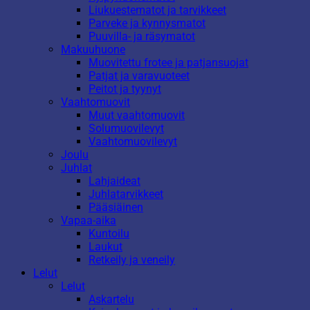
Liukuestematot ja tarvikkeet
Parveke ja kynnysmatot
Puuvilla- ja räsymatot
Makuuhuone
Muovitettu frotee ja patjansuojat
Patjat ja varavuoteet
Peitot ja tyynyt
Vaahtomuovit
Muut vaahtomuovit
Solumuovilevyt
Vaahtomuovilevyt
Joulu
Juhlat
Lahjaideat
Juhlatarvikkeet
Pääsiäinen
Vapaa-aika
Kuntoilu
Laukut
Retkeily ja veneily
Lelut
Lelut
Askartelu