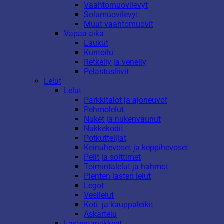
Vaahtomuovilevyt
Solumuovilevyt
Muut vaahtomuovit
Vapaa-aika
Laukut
Kuntoilu
Retkeily ja veneily
Pelastusliivit
Lelut
Lelut
Parkkitalot ja ajoneuvot
Pehmolelut
Nuket ja nukenvaunut
Nukkekodit
Potkuttelijat
Keinuhevoset ja keppihevoset
Pelit ja soittimet
Toimintalelut ja hahmot
Pienten lasten lelut
Legot
Vesilelut
Koti- ja kauppaleikit
Askartelu
Lastentarvikkeet