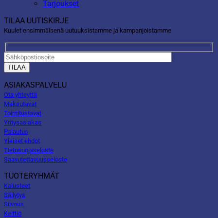
Tarjoukset
TILAA UUTISKIRJE
Kuulet ensimmäisenä uutuuksistamme ja kampanjoistamme
ASIAKASPALVELU
Ota yhteyttä
Maksutavat
Toimitustavat
Yritysasiakas
Palautus
Yleiset ehdot
Tietosuojaseloste
Saavutettavuusseloste
TUOTERYHMÄT
Kalusteet
Säilytys
Siivous
Keittiö