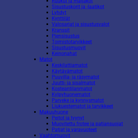
Ruukut ja maljakot
Sisustuskorit ja -laatikot
Lyhdyt
Kynttilät
Valosarjat ja sisustusvalot
Kranssit
Piensisustus
Toimistotarvikkeet
Sisustusmuovit
Keinonahat
Matot
Keskilattiamatot
Käytävämatot
Puuvilla- ja räsymatot
Juutti- ja sisalmatot
Kosteantilanmatot
Kylpyhuonematot
Parveke ja kynnysmatot
Liukuestematot ja tarvikkeet
Makuuhuone
Peitot ja tyynyt
Muovitettu frotee ja patjansuojat
Patjat ja varavuoteet
Vaahtomuovit