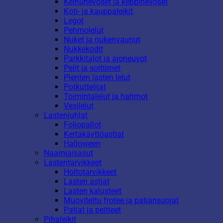
Keinuhevoset ja keppihevoset
Koti- ja kauppaleikit
Legot
Pehmolelut
Nuket ja nukenvaunut
Nukkekodit
Parkkitalot ja ajoneuvot
Pelit ja soittimet
Pienten lasten lelut
Potkuttelijat
Toimintalelut ja hahmot
Vesilelut
Lastenjuhlat
Foliopallot
Kertakäyttöastiat
Halloween
Naamiaisasut
Lastentarvikkeet
Hoitotarvikkeet
Lasten astiat
Lasten kalusteet
Muovitettu frotee ja patjansuojat
Patjat ja peitteet
Pihaleikit