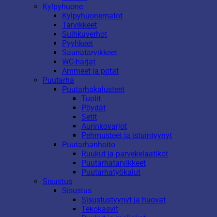
Kylpyhuone
Kylpyhuonematot
Tarvikkeet
Suihkuverhot
Pyyhkeet
Saunatarvikkeet
WC-harjat
Ammeet ja potat
Puutarha
Puutarhakalusteet
Tuolit
Pöydät
Setit
Aurinkovarjot
Pehmusteet ja istuintyynyt
Puutarhanhoito
Ruukut ja parvekelaatikot
Puutarhatarvikkeet
Puutarhatyökalut
Sisustus
Sisustus
Sisustustyynyt ja huovat
Tekokasvit