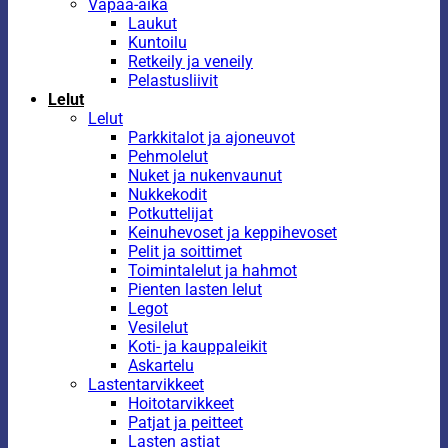
Vapaa-aika
Laukut
Kuntoilu
Retkeily ja veneily
Pelastusliivit
Lelut
Lelut
Parkkitalot ja ajoneuvot
Pehmolelut
Nuket ja nukenvaunut
Nukkekodit
Potkuttelijat
Keinuhevoset ja keppihevoset
Pelit ja soittimet
Toimintalelut ja hahmot
Pienten lasten lelut
Legot
Vesilelut
Koti- ja kauppaleikit
Askartelu
Lastentarvikkeet
Hoitotarvikkeet
Patjat ja peitteet
Lasten astiat