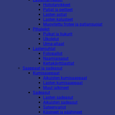
Hoitotarvikkeet
Patjat ja peitteet
Lasten astiat
Lasten kalusteet
Muovitettu frotee ja patjansuojat
Pihaleikit
Pulkat ja liukurit
Ulkolelut
Uima-altaat
Lastenjuhlat
Foliopallot
Naamiaisasut
Kertakäyttöastiat
Saappaat ja sadeasut
Kumisaappaat
Aikuisten kumisaappaat
Lasten kumisaappaat
Muut jalkineet
Sadeasut
Lasten sadeasut
Aikuisten sadeasut
Sateenvarjot
Käsineet ja päähineet