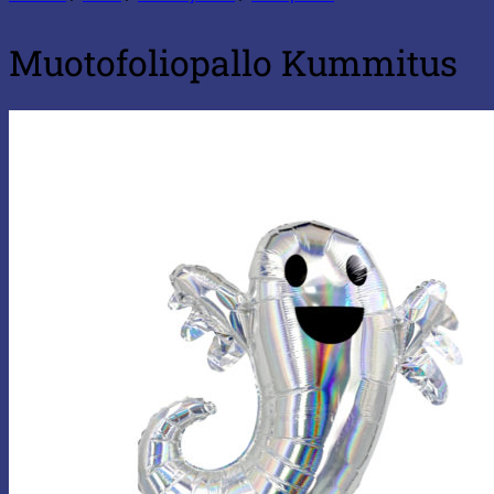
Muotofoliopallo Kummitus