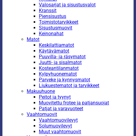
Valosarjat ja sisustusvalot
Kranssit
Piensisustus
Toimistotarvikkeet
Sisustusmuovit
Keinonahat
Matot
Keskilattiamatot
Käytävämatot
Puuvilla- ja räsymatot
Juutti- ja sisalmatot
Kosteantilanmatot
Kylpyhuonematot
Parveke ja kynnysmatot
Liukuestematot ja tarvikkeet
Makuuhuone
Peitot ja tyynyt
Muovitettu frotee ja patjansuojat
Patjat ja varavuoteet
Vaahtomuovit
Vaahtomuovilevyt
Solumuovilevyt
Muut vaahtomuovit