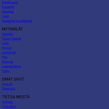
Kylpyhuone
Puutarha
Sisustus
Lelut
Saappaat ja sadeasut
MYYMÄLÄT
Helsinki
Espoo Tapiola
Lahti
Porvoo
Jyväskylä
Pori
Kouvola
Lappeenranta
Turku
OMAT SIVUT
Oma tili
Toivelista
TIETOA MEISTÄ
Historia
Työpaikat