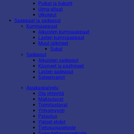
Pulkat ja liukurit
Uima-altaat
Ulkolelut
Saappaat ja sadeasut
Kumisaappaat
Aikuisten kumisaappaat
Lasten kumisaappaat
Muut jalkineet
Sukat
Sadeasut
Aikuisten sadeasut
Käsineet ja päähineet
Lasten sadeasut
Sateenvarjot
Asiakaspalvelu
Ota yhteyttä
Maksutavat
Toimitustavat
Yritysmyynti
Palautus
Yleiset ehdot
Tietosuojaseloste
Saavutettavuusseloste