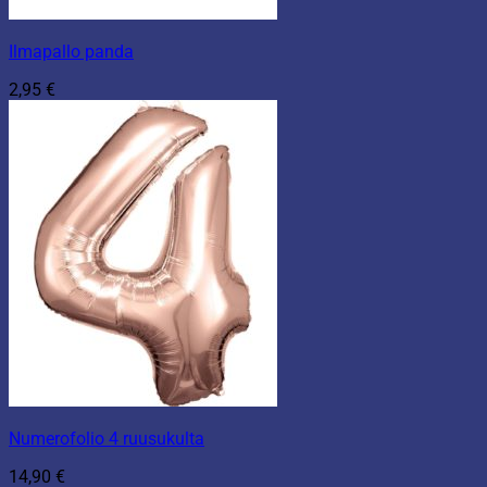
Ilmapallo panda
2,95
€
Numerofolio 4 ruusukulta
14,90
€