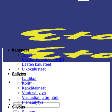
Kalusteet
Tuolit
Pöydät, lipastot ja hyllyt
Lasten kalusteet
Ulkokalusteet
Säilytys
Laatikot
Etsi:
Korit
Kenkätelineet
Vaatesäilytys
Vesiastiat ja ämpärit
Piensäilytys
Etsi:
Siivous
Siivous