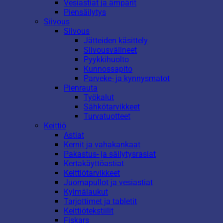
Vesiastiat ja ämpärit
Piensäilytys
Siivous
Siivous
Jätteiden käsittely
Siivousvälineet
Pyykkihuolto
Kunnossapito
Parveke- ja kynnysmatot
Pienrauta
Työkalut
Sähkötarvikkeet
Turvatuotteet
Keittiö
Astiat
Kernit ja vahakankaat
Pakastus- ja säilytysrasiat
Kertakäyttöastiat
Keittiötarvikkeet
Juomapullot ja vesiastiat
Kylmälaukut
Tarjottimet ja tabletit
Keittiötekstiilit
Fiskars