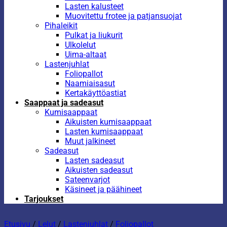
Lasten kalusteet
Muovitettu frotee ja patjansuojat
Pihaleikit
Pulkat ja liukurit
Ulkolelut
Uima-altaat
Lastenjuhlat
Foliopallot
Naamiaisasut
Kertakäyttöastiat
Saappaat ja sadeasut
Kumisaappaat
Aikuisten kumisaappaat
Lasten kumisaappaat
Muut jalkineet
Sadeasut
Lasten sadeasut
Aikuisten sadeasut
Sateenvarjot
Käsineet ja päähineet
Tarjoukset
Etusivu
/
Lelut
/
Lastenjuhlat
/
Foliopallot