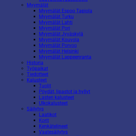
Myymälät
Myymälät Espoo Tapiola
Myymälät Turku
Myymälät Lahti
Myymälät Pori
Myymälät Jyväskylä
Myymälät Kouvola
Myymälät Porvoo
Myymälät Helsinki
Myymälät Lappeenranta
Historia
Työpaikat
Tiedotteet
Kalusteet
Tuolit
Pöydät, lipastot ja hyllyt
Lasten kalusteet
Ulkokalusteet
Säilytys
Laatikot
Korit
Kenkätelineet
Vaatesäilytys