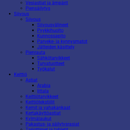
Vesiastiat ja ämpärit
Piensäilytys
Siivous
Siivous
Siivousvälineet
Pyykkihuolto
Kunnossapito
Parveke- ja kynnysmatot
Jätteiden käsittely
Pienrauta
Sähkötarvikkeet
Turvatuotteet
Työkalut
Keittiö
Astiat
Arabia
Iittala
Keittiötarvikkeet
Keittiötekstiilit
Kernit ja vahakankaat
Kertakäyttöastiat
Kylmälaukut
Pakastus- ja säilytysrasiat
Tarjottimet ja tabletit