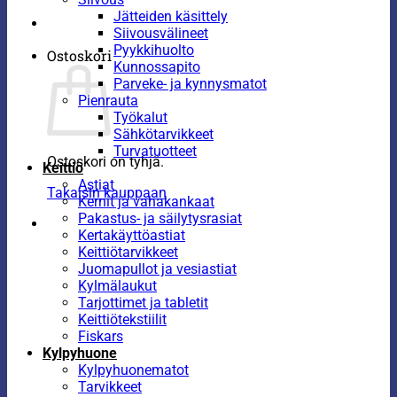
Jätteiden käsittely
Siivousvälineet
Pyykkihuolto
Ostoskori
Kunnossapito
Parveke- ja kynnysmatot
Pienrauta
Työkalut
Sähkötarvikkeet
Turvatuotteet
Ostoskori on tyhjä.
Keittiö
Astiat
Takaisin kauppaan
Kernit ja vahakankaat
Pakastus- ja säilytysrasiat
Kertakäyttöastiat
Keittiötarvikkeet
Juomapullot ja vesiastiat
Kylmälaukut
Tarjottimet ja tabletit
Keittiötekstiilit
Fiskars
Kylpyhuone
Kylpyhuonematot
Tarvikkeet