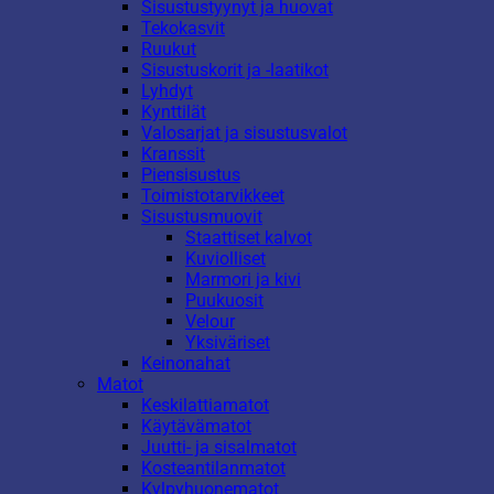
Sisustustyynyt ja huovat
Tekokasvit
Ruukut
Sisustuskorit ja -laatikot
Lyhdyt
Kynttilät
Valosarjat ja sisustusvalot
Kranssit
Piensisustus
Toimistotarvikkeet
Sisustusmuovit
Staattiset kalvot
Kuviolliset
Marmori ja kivi
Puukuosit
Velour
Yksiväriset
Keinonahat
Matot
Keskilattiamatot
Käytävämatot
Juutti- ja sisalmatot
Kosteantilanmatot
Kylpyhuonematot