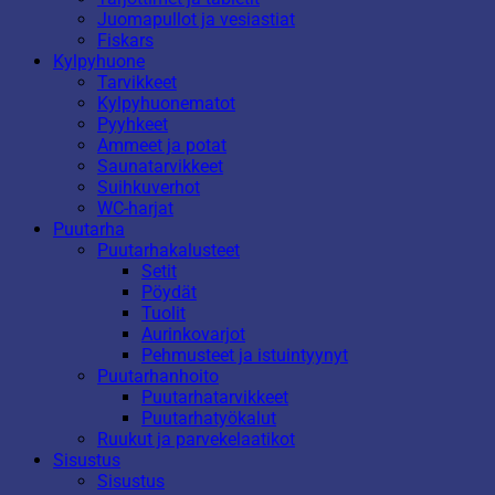
Juomapullot ja vesiastiat
Fiskars
Kylpyhuone
Tarvikkeet
Kylpyhuonematot
Pyyhkeet
Ammeet ja potat
Saunatarvikkeet
Suihkuverhot
WC-harjat
Puutarha
Puutarhakalusteet
Setit
Pöydät
Tuolit
Aurinkovarjot
Pehmusteet ja istuintyynyt
Puutarhanhoito
Puutarhatarvikkeet
Puutarhatyökalut
Ruukut ja parvekelaatikot
Sisustus
Sisustus