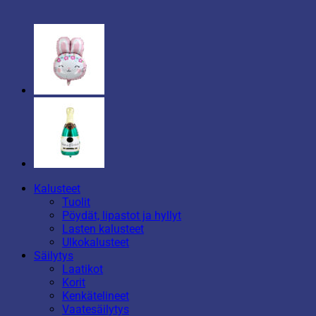
Kalusteet
Tuolit
Pöydät, lipastot ja hyllyt
Lasten kalusteet
Ulkokalusteet
Säilytys
Laatikot
Korit
Kenkätelineet
Vaatesäilytys