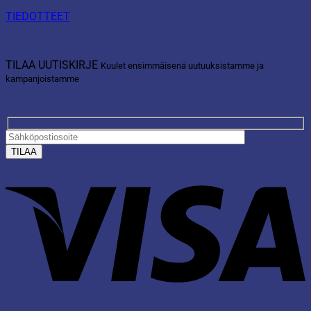
TIEDOTTEET
TILAA UUTISKIRJE
Kuulet ensimmäisenä uutuuksistamme ja
kampanjoistamme
V