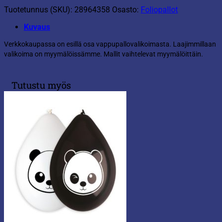
Tuotetunnus (SKU):
28964358
Osasto:
Foliopallot
Kuvaus
Verkkokaupassa on esillä osa vappupallovalikoimasta. Laajimmillaan
valikoima on myymälöissämme. Mallit vaihtelevat myymälöittäin.
Tutustu myös