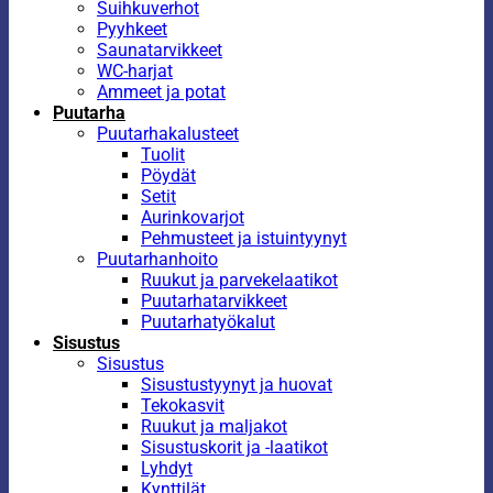
Suihkuverhot
Pyyhkeet
Saunatarvikkeet
WC-harjat
Ammeet ja potat
Puutarha
Puutarhakalusteet
Tuolit
Pöydät
Setit
Aurinkovarjot
Pehmusteet ja istuintyynyt
Puutarhanhoito
Ruukut ja parvekelaatikot
Puutarhatarvikkeet
Puutarhatyökalut
Sisustus
Sisustus
Sisustustyynyt ja huovat
Tekokasvit
Ruukut ja maljakot
Sisustuskorit ja -laatikot
Lyhdyt
Kynttilät