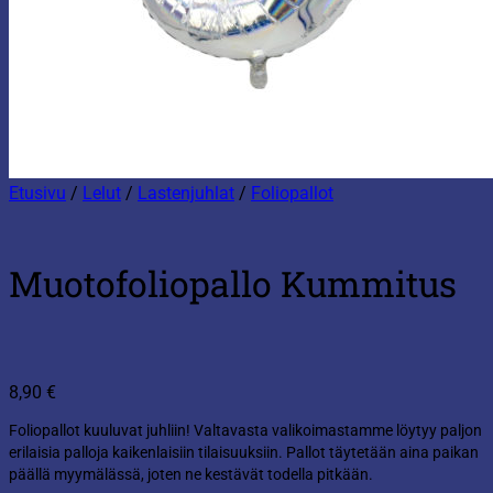
Etusivu
/
Lelut
/
Lastenjuhlat
/
Foliopallot
Muotofoliopallo Kummitus
8,90
€
Foliopallot kuuluvat juhliin! Valtavasta valikoimastamme löytyy paljon
erilaisia palloja kaikenlaisiin tilaisuuksiin. Pallot täytetään aina paikan
päällä myymälässä, joten ne kestävät todella pitkään.