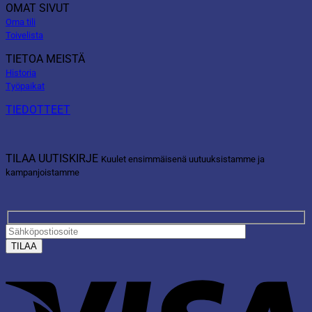
OMAT SIVUT
Oma tili
Toivelista
TIETOA MEISTÄ
Historia
Työpaikat
TIEDOTTEET
TILAA UUTISKIRJE
Kuulet ensimmäisenä uutuuksistamme ja
kampanjoistamme
V