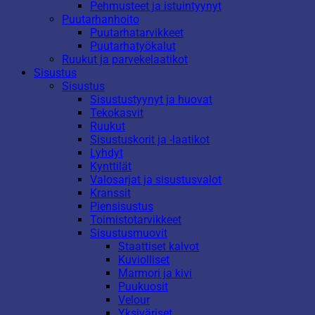
Pehmusteet ja istuintyynyt
Puutarhanhoito
Puutarhatarvikkeet
Puutarhatyökalut
Ruukut ja parvekelaatikot
Sisustus
Sisustus
Sisustustyynyt ja huovat
Tekokasvit
Ruukut
Sisustuskorit ja -laatikot
Lyhdyt
Kynttilät
Valosarjat ja sisustusvalot
Kranssit
Piensisustus
Toimistotarvikkeet
Sisustusmuovit
Staattiset kalvot
Kuviolliset
Marmori ja kivi
Puukuosit
Velour
Yksiväriset