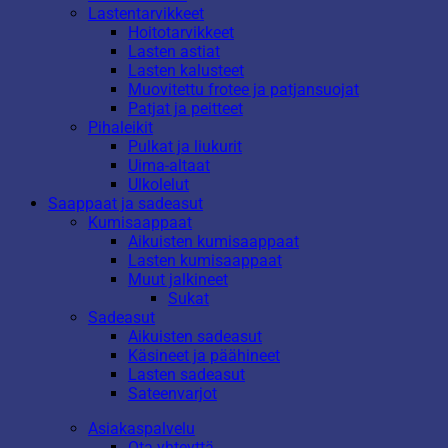
Lastentarvikkeet
Hoitotarvikkeet
Lasten astiat
Lasten kalusteet
Muovitettu frotee ja patjansuojat
Patjat ja peitteet
Pihaleikit
Pulkat ja liukurit
Uima-altaat
Ulkolelut
Saappaat ja sadeasut
Kumisaappaat
Aikuisten kumisaappaat
Lasten kumisaappaat
Muut jalkineet
Sukat
Sadeasut
Aikuisten sadeasut
Käsineet ja päähineet
Lasten sadeasut
Sateenvarjot
Asiakaspalvelu
Ota yhteyttä