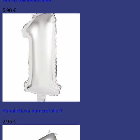
5,90
€
Puhallettava numerofolio 1
2,95
€