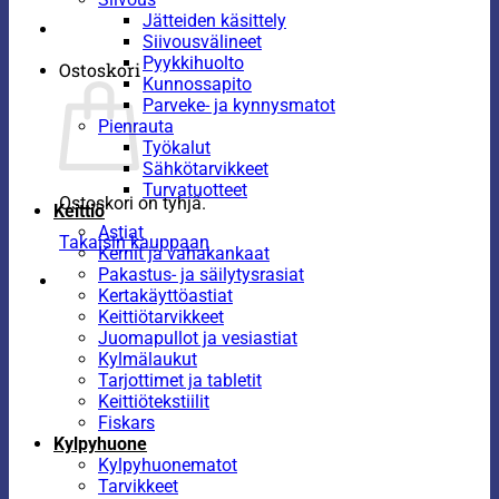
Jätteiden käsittely
Siivousvälineet
Pyykkihuolto
Ostoskori
Kunnossapito
Parveke- ja kynnysmatot
Pienrauta
Työkalut
Sähkötarvikkeet
Turvatuotteet
Ostoskori on tyhjä.
Keittiö
Astiat
Takaisin kauppaan
Kernit ja vahakankaat
Pakastus- ja säilytysrasiat
Kertakäyttöastiat
Keittiötarvikkeet
Juomapullot ja vesiastiat
Kylmälaukut
Tarjottimet ja tabletit
Keittiötekstiilit
Fiskars
Kylpyhuone
Kylpyhuonematot
Tarvikkeet