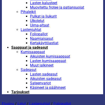
Lasten kalusteet
Muovitettu frotee ja patjansuojat
Pihaleikit
Pulkat ja liukurit
Ulkolelut
Uima-altaat
Lastenjuhlat
Foliopallot
Naamiaisasut
Kertakäyttöastiat
Saappaat ja sadeasut
Kumisaappaat
Aikuisten kumisaappaat
Lasten kumisaappaat
Muut jalkineet
Sadeasut
Lasten sadeasut
Aikuisten sadeasut
Sateenvarjot
Käsineet ja päähineet
Tarjoukset
Etusivu
/
Lelut
/
Lastenjuhlat
/
Foliopallot