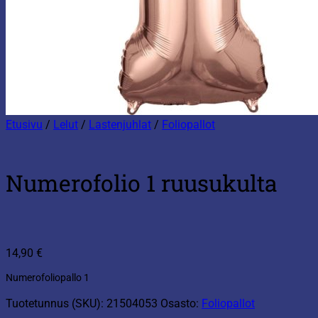
Etusivu
/
Lelut
/
Lastenjuhlat
/
Foliopallot
Numerofolio 1 ruusukulta
14,90
€
Numerofoliopallo 1
Tuotetunnus (SKU):
21504053
Osasto:
Foliopallot