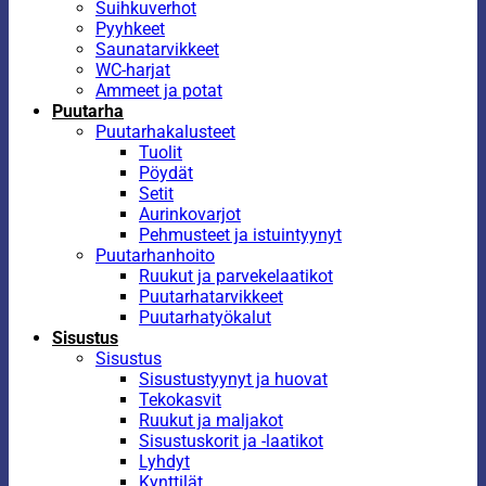
Suihkuverhot
Pyyhkeet
Saunatarvikkeet
WC-harjat
Ammeet ja potat
Puutarha
Puutarhakalusteet
Tuolit
Pöydät
Setit
Aurinkovarjot
Pehmusteet ja istuintyynyt
Puutarhanhoito
Ruukut ja parvekelaatikot
Puutarhatarvikkeet
Puutarhatyökalut
Sisustus
Sisustus
Sisustustyynyt ja huovat
Tekokasvit
Ruukut ja maljakot
Sisustuskorit ja -laatikot
Lyhdyt
Kynttilät