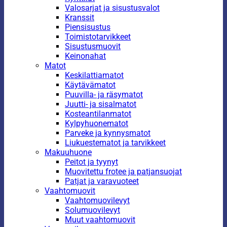
Valosarjat ja sisustusvalot
Kranssit
Piensisustus
Toimistotarvikkeet
Sisustusmuovit
Keinonahat
Matot
Keskilattiamatot
Käytävämatot
Puuvilla- ja räsymatot
Juutti- ja sisalmatot
Kosteantilanmatot
Kylpyhuonematot
Parveke ja kynnysmatot
Liukuestematot ja tarvikkeet
Makuuhuone
Peitot ja tyynyt
Muovitettu frotee ja patjansuojat
Patjat ja varavuoteet
Vaahtomuovit
Vaahtomuovilevyt
Solumuovilevyt
Muut vaahtomuovit