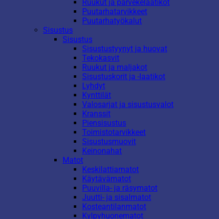
Ruukut ja parvekelaatikot
Puutarhatarvikkeet
Puutarhatyökalut
Sisustus
Sisustus
Sisustustyynyt ja huovat
Tekokasvit
Ruukut ja maljakot
Sisustuskorit ja -laatikot
Lyhdyt
Kynttilät
Valosarjat ja sisustusvalot
Kranssit
Piensisustus
Toimistotarvikkeet
Sisustusmuovit
Keinonahat
Matot
Keskilattiamatot
Käytävämatot
Puuvilla- ja räsymatot
Juutti- ja sisalmatot
Kosteantilanmatot
Kylpyhuonematot