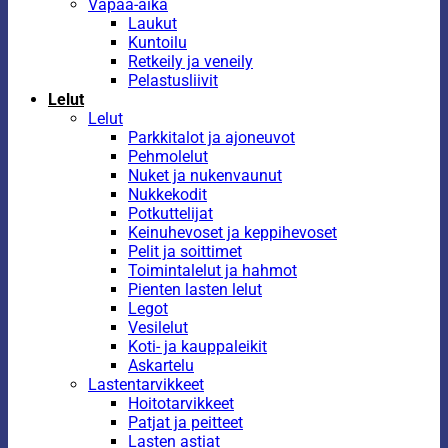
Vapaa-aika
Laukut
Kuntoilu
Retkeily ja veneily
Pelastusliivit
Lelut
Lelut
Parkkitalot ja ajoneuvot
Pehmolelut
Nuket ja nukenvaunut
Nukkekodit
Potkuttelijat
Keinuhevoset ja keppihevoset
Pelit ja soittimet
Toimintalelut ja hahmot
Pienten lasten lelut
Legot
Vesilelut
Koti- ja kauppaleikit
Askartelu
Lastentarvikkeet
Hoitotarvikkeet
Patjat ja peitteet
Lasten astiat