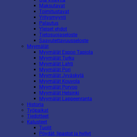
Maksutavat
Toimitustavat
Yritysmyynti
Palautus
Yleiset ehdot
Tietosuojaseloste
Saavutettavuusseloste
Myymälät
Myymälät Espoo Tapiola
Myymälät Turku
Myymälät Lahti
Myymälät Pori
Myymälät Jyväskylä
Myymälät Kouvola
Myymälät Porvoo
Myymälät Helsinki
Myymälät Lappeenranta
Historia
Työpaikat
Tiedotteet
Kalusteet
Tuolit
Pöydät, lipastot ja hyllyt