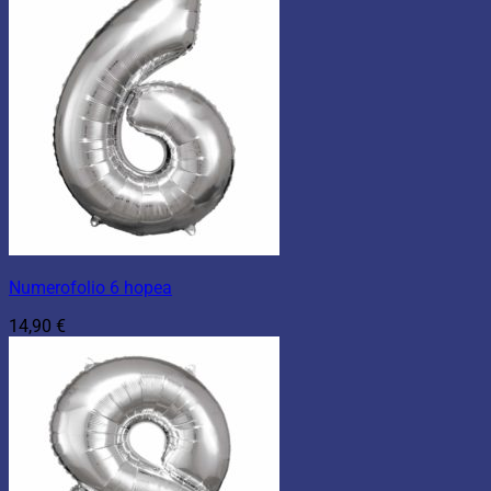
Numerofolio 6 hopea
14,90
€