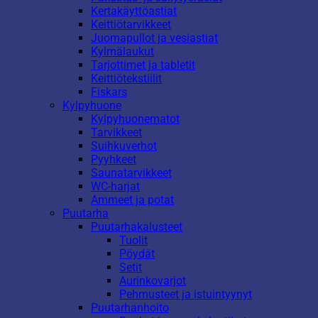
Kertakäyttöastiat
Keittiötarvikkeet
Juomapullot ja vesiastiat
Kylmälaukut
Tarjottimet ja tabletit
Keittiötekstiilit
Fiskars
Kylpyhuone
Kylpyhuonematot
Tarvikkeet
Suihkuverhot
Pyyhkeet
Saunatarvikkeet
WC-harjat
Ammeet ja potat
Puutarha
Puutarhakalusteet
Tuolit
Pöydät
Setit
Aurinkovarjot
Pehmusteet ja istuintyynyt
Puutarhanhoito