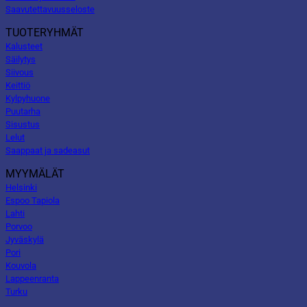
Saavutettavuusseloste
TUOTERYHMÄT
Kalusteet
Säilytys
Siivous
Keittiö
Kylpyhuone
Puutarha
Sisustus
Lelut
Saappaat ja sadeasut
MYYMÄLÄT
Helsinki
Espoo Tapiola
Lahti
Porvoo
Jyväskylä
Pori
Kouvola
Lappeenranta
Turku