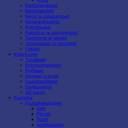
Iittala
Keittiötarvikkeet
Keittiötekstiilit
Kernit ja vahakankaat
Kertakäyttöastiat
Kylmälaukut
Pakastus- ja säilytysrasiat
Tarjottimet ja tabletit
Juomapullot ja vesiastiat
Fiskars
Kylpyhuone
Tarvikkeet
Kylpyhuonematot
Pyyhkeet
Ammeet ja potat
Saunatarvikkeet
Suihkuverhot
WC-harjat
Puutarha
Puutarhakalusteet
Setit
Pöydät
Tuolit
Aurinkovarjot