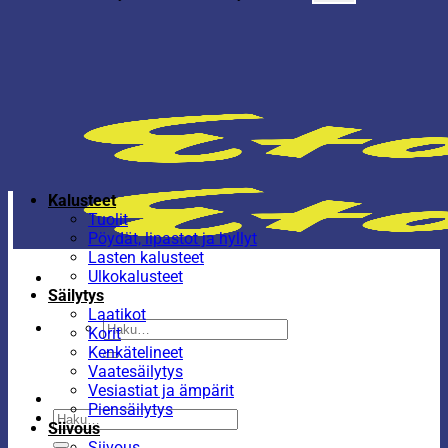
Kalusteet
Tuolit
Pöydät, lipastot ja hyllyt
Lasten kalusteet
Ulkokalusteet
Säilytys
Laatikot
Etsi:
Korit
Kenkätelineet
Vaatesäilytys
Vesiastiat ja ämpärit
Piensäilytys
Etsi:
Siivous
Siivous