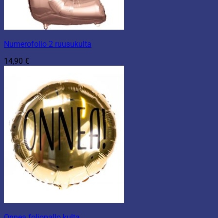
Numerofolio 2 ruusukulta
14,90
€
Onnea foliopallo kulta