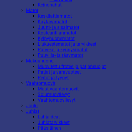
Keinonahat
Matot
Keskilattiamatot
Käytävämatot
Juutti- ja sisalmatot
Kosteantilanmatot
Kylpyhuonematot
Liukuestematot ja tarvikkeet
Parveke ja kynnysmatot
Puuvilla- ja räsymatot
Makuuhuone
Muovitettu frotee ja patjansuojat
Patjat ja varavuoteet
Peitot ja tyynyt
Vaahtomuovit
Muut vaahtomuovit
Solumuovilevyt
Vaahtomuovilevyt
Joulu
Juhlat
Lahjaideat
Juhlatarvikkeet
Pääsiäinen