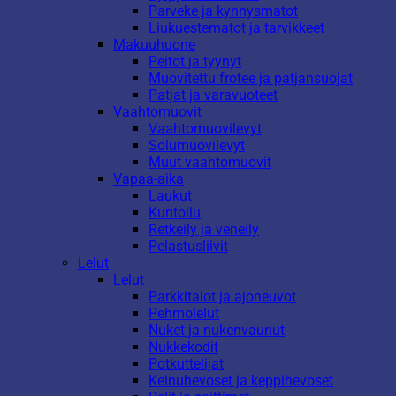
Parveke ja kynnysmatot
Liukuestematot ja tarvikkeet
Makuuhuone
Peitot ja tyynyt
Muovitettu frotee ja patjansuojat
Patjat ja varavuoteet
Vaahtomuovit
Vaahtomuovilevyt
Solumuovilevyt
Muut vaahtomuovit
Vapaa-aika
Laukut
Kuntoilu
Retkeily ja veneily
Pelastusliivit
Lelut
Lelut
Parkkitalot ja ajoneuvot
Pehmolelut
Nuket ja nukenvaunut
Nukkekodit
Potkuttelijat
Keinuhevoset ja keppihevoset