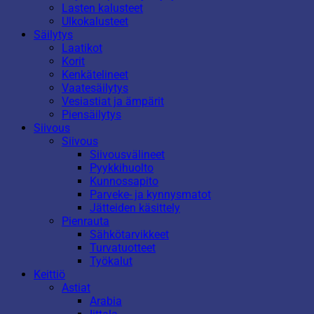
Lasten kalusteet
Ulkokalusteet
Säilytys
Laatikot
Korit
Kenkätelineet
Vaatesäilytys
Vesiastiat ja ämpärit
Piensäilytys
Siivous
Siivous
Siivousvälineet
Pyykkihuolto
Kunnossapito
Parveke- ja kynnysmatot
Jätteiden käsittely
Pienrauta
Sähkötarvikkeet
Turvatuotteet
Työkalut
Keittiö
Astiat
Arabia