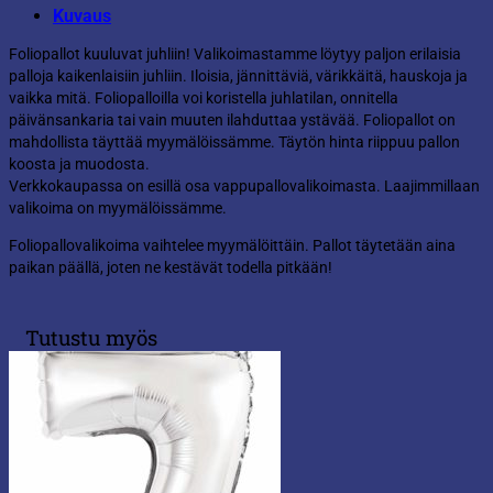
Kuvaus
Foliopallot kuuluvat juhliin! Valikoimastamme löytyy paljon erilaisia
palloja kaikenlaisiin juhliin. Iloisia, jännittäviä, värikkäitä, hauskoja ja
vaikka mitä. Foliopalloilla voi koristella juhlatilan, onnitella
päivänsankaria tai vain muuten ilahduttaa ystävää. Foliopallot on
mahdollista täyttää myymälöissämme. Täytön hinta riippuu pallon
koosta ja muodosta.
Verkkokaupassa on esillä osa vappupallovalikoimasta. Laajimmillaan
valikoima on myymälöissämme.
Foliopallovalikoima vaihtelee myymälöittäin. Pallot täytetään aina
paikan päällä, joten ne kestävät todella pitkään!
Tutustu myös