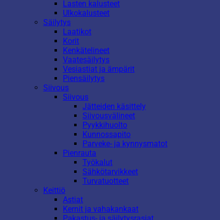
Lasten kalusteet
Ulkokalusteet
Säilytys
Laatikot
Korit
Kenkätelineet
Vaatesäilytys
Vesiastiat ja ämpärit
Piensäilytys
Siivous
Siivous
Jätteiden käsittely
Siivousvälineet
Pyykkihuolto
Kunnossapito
Parveke- ja kynnysmatot
Pienrauta
Työkalut
Sähkötarvikkeet
Turvatuotteet
Keittiö
Astiat
Kernit ja vahakankaat
Pakastus- ja säilytysrasiat