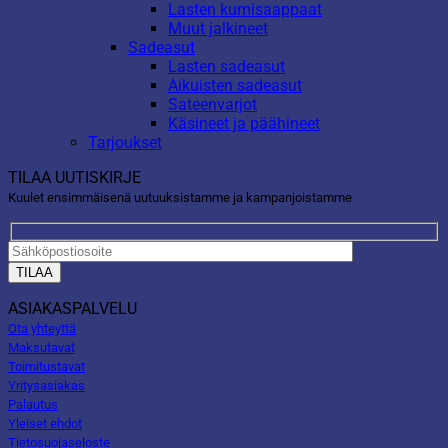
Lasten kumisaappaat
Muut jalkineet
Sadeasut
Lasten sadeasut
Aikuisten sadeasut
Sateenvarjot
Käsineet ja päähineet
Tarjoukset
TILAA UUTISKIRJE
Kuulet ensimmäisenä uutuuksistamme ja kampanjoistamme
ASIAKASPALVELU
Ota yhteyttä
Maksutavat
Toimitustavat
Yritysasiakas
Palautus
Yleiset ehdot
Tietosuojaseloste