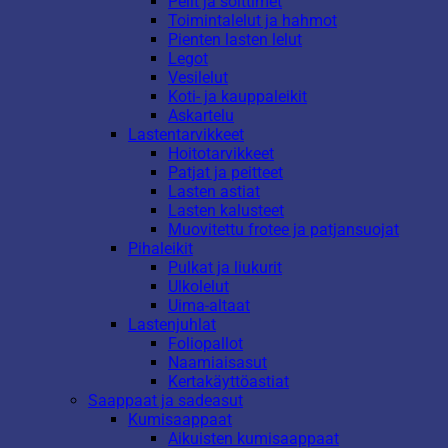
Pelit ja soittimet
Toimintalelut ja hahmot
Pienten lasten lelut
Legot
Vesilelut
Koti- ja kauppaleikit
Askartelu
Lastentarvikkeet
Hoitotarvikkeet
Patjat ja peitteet
Lasten astiat
Lasten kalusteet
Muovitettu frotee ja patjansuojat
Pihaleikit
Pulkat ja liukurit
Ulkolelut
Uima-altaat
Lastenjuhlat
Foliopallot
Naamiaisasut
Kertakäyttöastiat
Saappaat ja sadeasut
Kumisaappaat
Aikuisten kumisaappaat