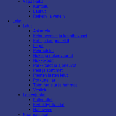
Vapaa-aika
Kuntoilu
Laukut
Retkeily ja veneily
Lelut
Lelut
Askartelu
Keinuhevoset ja keppihevoset
Koti- ja kauppaleikit
Legot
Pehmolelut
Nuket ja nukenvaunut
Nukkekodit
Parkkitalot ja ajoneuvot
Pelit ja soittimet
Pienten lasten lelut
Potkuttelijat
Toimintalelut ja hahmot
Vesilelut
Lastenjuhlat
Foliopallot
Kertakäyttöastiat
Halloween
Naamiaisasut