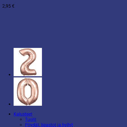
2,95
€
Kalusteet
Tuolit
Pöydät, lipastot ja hyllyt