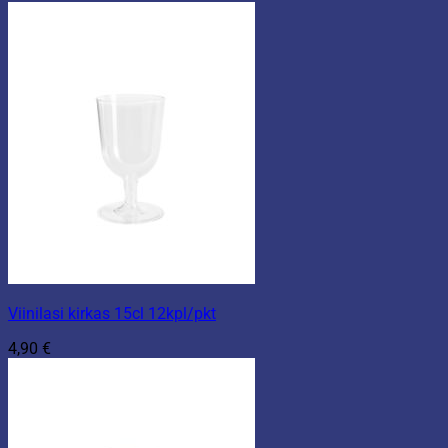
Viinilasi kirkas 15cl 12kpl/pkt
4,90
€