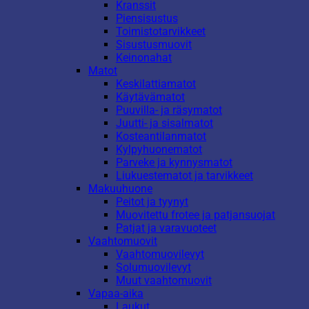
Kranssit
Piensisustus
Toimistotarvikkeet
Sisustusmuovit
Keinonahat
Matot
Keskilattiamatot
Käytävämatot
Puuvilla- ja räsymatot
Juutti- ja sisalmatot
Kosteantilanmatot
Kylpyhuonematot
Parveke ja kynnysmatot
Liukuestematot ja tarvikkeet
Makuuhuone
Peitot ja tyynyt
Muovitettu frotee ja patjansuojat
Patjat ja varavuoteet
Vaahtomuovit
Vaahtomuovilevyt
Solumuovilevyt
Muut vaahtomuovit
Vapaa-aika
Laukut