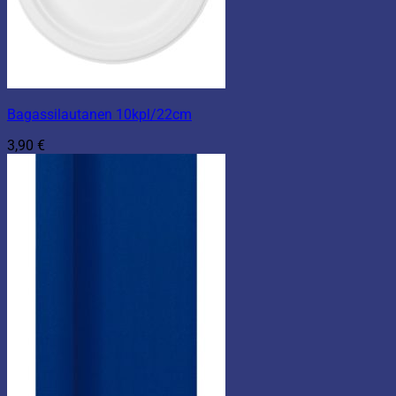
Bagassilautanen 10kpl/22cm
3,90
€