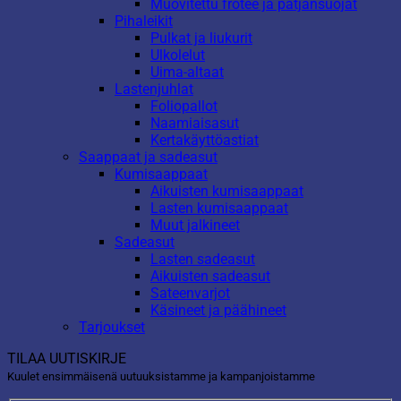
Muovitettu frotee ja patjansuojat
Pihaleikit
Pulkat ja liukurit
Ulkolelut
Uima-altaat
Lastenjuhlat
Foliopallot
Naamiaisasut
Kertakäyttöastiat
Saappaat ja sadeasut
Kumisaappaat
Aikuisten kumisaappaat
Lasten kumisaappaat
Muut jalkineet
Sadeasut
Lasten sadeasut
Aikuisten sadeasut
Sateenvarjot
Käsineet ja päähineet
Tarjoukset
TILAA UUTISKIRJE
Kuulet ensimmäisenä uutuuksistamme ja kampanjoistamme