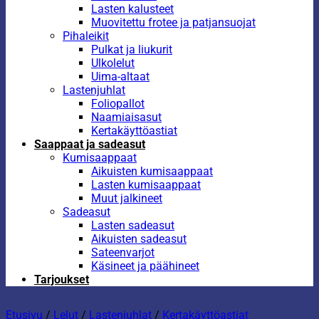
Lasten kalusteet
Muovitettu frotee ja patjansuojat
Pihaleikit
Pulkat ja liukurit
Ulkolelut
Uima-altaat
Lastenjuhlat
Foliopallot
Naamiaisasut
Kertakäyttöastiat
Saappaat ja sadeasut
Kumisaappaat
Aikuisten kumisaappaat
Lasten kumisaappaat
Muut jalkineet
Sadeasut
Lasten sadeasut
Aikuisten sadeasut
Sateenvarjot
Käsineet ja päähineet
Tarjoukset
Etusivu
/
Lelut
/
Lastenjuhlat
/
Kertakäyttöastiat