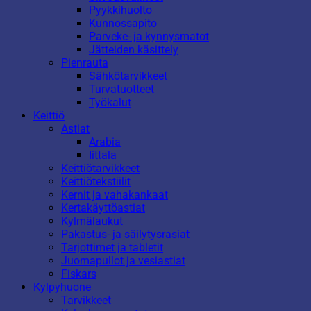
Pyykkihuolto
Kunnossapito
Parveke- ja kynnysmatot
Jätteiden käsittely
Pienrauta
Sähkötarvikkeet
Turvatuotteet
Työkalut
Keittiö
Astiat
Arabia
Iittala
Keittiötarvikkeet
Keittiötekstiilit
Kernit ja vahakankaat
Kertakäyttöastiat
Kylmälaukut
Pakastus- ja säilytysrasiat
Tarjottimet ja tabletit
Juomapullot ja vesiastiat
Fiskars
Kylpyhuone
Tarvikkeet