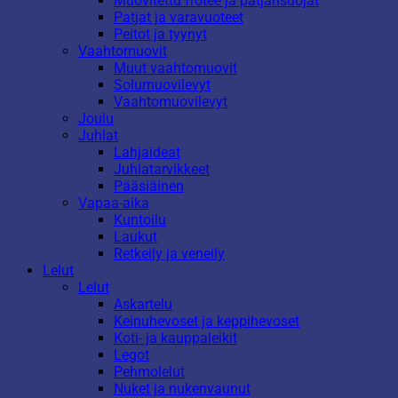
Muovitettu frotee ja patjansuojat
Patjat ja varavuoteet
Peitot ja tyynyt
Vaahtomuovit
Muut vaahtomuovit
Solumuovilevyt
Vaahtomuovilevyt
Joulu
Juhlat
Lahjaideat
Juhlatarvikkeet
Pääsiäinen
Vapaa-aika
Kuntoilu
Laukut
Retkeily ja veneily
Lelut
Lelut
Askartelu
Keinuhevoset ja keppihevoset
Koti- ja kauppaleikit
Legot
Pehmolelut
Nuket ja nukenvaunut