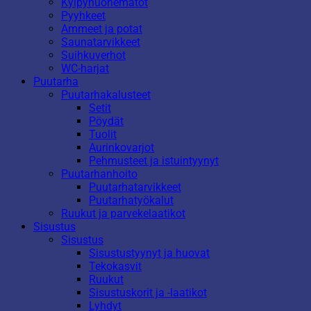
Kylpyhuonematot
Pyyhkeet
Ammeet ja potat
Saunatarvikkeet
Suihkuverhot
WC-harjat
Puutarha
Puutarhakalusteet
Setit
Pöydät
Tuolit
Aurinkovarjot
Pehmusteet ja istuintyynyt
Puutarhanhoito
Puutarhatarvikkeet
Puutarhatyökalut
Ruukut ja parvekelaatikot
Sisustus
Sisustus
Sisustustyynyt ja huovat
Tekokasvit
Ruukut
Sisustuskorit ja -laatikot
Lyhdyt