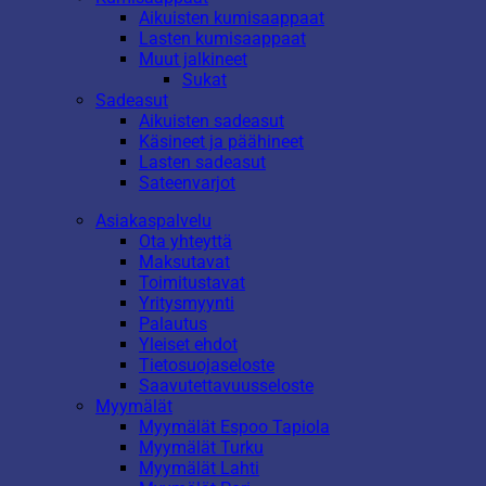
Aikuisten kumisaappaat
Lasten kumisaappaat
Muut jalkineet
Sukat
Sadeasut
Aikuisten sadeasut
Käsineet ja päähineet
Lasten sadeasut
Sateenvarjot
Asiakaspalvelu
Ota yhteyttä
Maksutavat
Toimitustavat
Yritysmyynti
Palautus
Yleiset ehdot
Tietosuojaseloste
Saavutettavuusseloste
Myymälät
Myymälät Espoo Tapiola
Myymälät Turku
Myymälät Lahti