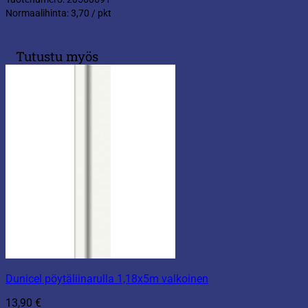
Normaalihinta: 3,70 / pkt
Tutustu myös
Dunicel pöytäliinarulla 1,18x5m valkoinen
13,90
€