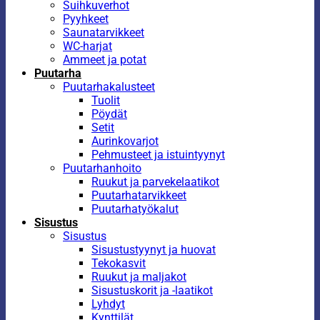
Suihkuverhot
Pyyhkeet
Saunatarvikkeet
WC-harjat
Ammeet ja potat
Puutarha
Puutarhakalusteet
Tuolit
Pöydät
Setit
Aurinkovarjot
Pehmusteet ja istuintyynyt
Puutarhanhoito
Ruukut ja parvekelaatikot
Puutarhatarvikkeet
Puutarhatyökalut
Sisustus
Sisustus
Sisustustyynyt ja huovat
Tekokasvit
Ruukut ja maljakot
Sisustuskorit ja -laatikot
Lyhdyt
Kynttilät