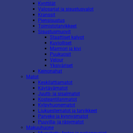
Kynttilät
Valosarjat ja sisustusvalot
Kranssit
Piensisustus
Toimistotarvikkeet
Sisustusmuovit
Staattiset kalvot
Kuviolliset
Marmori ja kivi
Puukuosit
Velour
Yksiväriset
Keinonahat
Matot
Keskilattiamatot
Käytävämatot
Juutti- ja sisalmatot
Kosteantilanmatot
Kylpyhuonematot
Liukuestematot ja tarvikkeet
Parveke ja kynnysmatot
Puuvilla- ja räsymatot
Makuuhuone