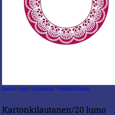
Etusivu
/
Lelut
/
Lastenjuhlat
/
Kertakäyttöastiat
Kartonkilautanen/20 lumo