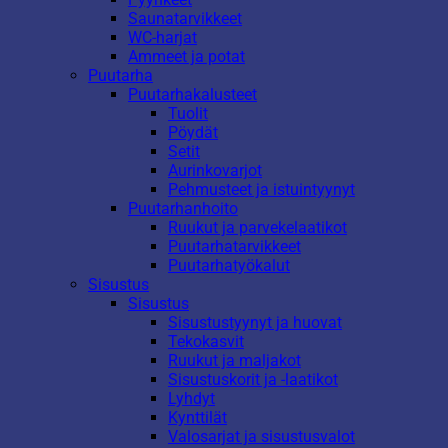
Saunatarvikkeet
WC-harjat
Ammeet ja potat
Puutarha
Puutarhakalusteet
Tuolit
Pöydät
Setit
Aurinkovarjot
Pehmusteet ja istuintyynyt
Puutarhanhoito
Ruukut ja parvekelaatikot
Puutarhatarvikkeet
Puutarhatyökalut
Sisustus
Sisustus
Sisustustyynyt ja huovat
Tekokasvit
Ruukut ja maljakot
Sisustuskorit ja -laatikot
Lyhdyt
Kynttilät
Valosarjat ja sisustusvalot