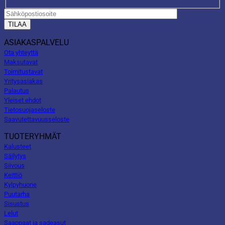
ASIAKASPALVELU
Ota yhteyttä
Maksutavat
Toimitustavat
Yritysasiakas
Palautus
Yleiset ehdot
Tietosuojaseloste
Saavutettavuusseloste
TUOTERYHMÄT
Kalusteet
Säilytys
Siivous
Keittiö
Kylpyhuone
Puutarha
Sisustus
Lelut
Saappaat ja sadeasut