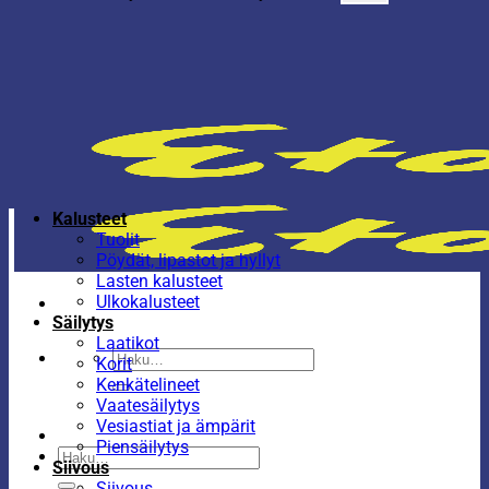
Kalusteet
Tuolit
Pöydät, lipastot ja hyllyt
Lasten kalusteet
Ulkokalusteet
Säilytys
Laatikot
Etsi:
Korit
Kenkätelineet
Vaatesäilytys
Vesiastiat ja ämpärit
Piensäilytys
Etsi:
Siivous
Siivous