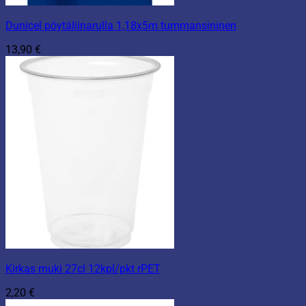
Dunicel pöytäliinarulla 1,18x5m tummansininen
13,90
€
Kirkas muki 27cl 12kpl/pkt rPET
2,20
€