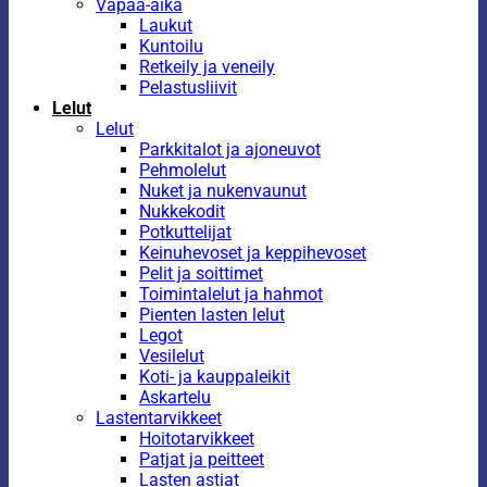
Vapaa-aika
Laukut
Kuntoilu
Retkeily ja veneily
Pelastusliivit
Lelut
Lelut
Parkkitalot ja ajoneuvot
Pehmolelut
Nuket ja nukenvaunut
Nukkekodit
Potkuttelijat
Keinuhevoset ja keppihevoset
Pelit ja soittimet
Toimintalelut ja hahmot
Pienten lasten lelut
Legot
Vesilelut
Koti- ja kauppaleikit
Askartelu
Lastentarvikkeet
Hoitotarvikkeet
Patjat ja peitteet
Lasten astiat