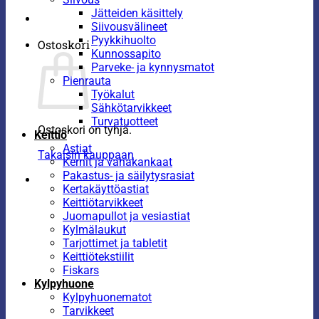
Jätteiden käsittely
Siivousvälineet
Pyykkihuolto
Ostoskori
Kunnossapito
Parveke- ja kynnysmatot
Pienrauta
Työkalut
Sähkötarvikkeet
Turvatuotteet
Ostoskori on tyhjä.
Keittiö
Astiat
Takaisin kauppaan
Kernit ja vahakankaat
Pakastus- ja säilytysrasiat
Kertakäyttöastiat
Keittiötarvikkeet
Juomapullot ja vesiastiat
Kylmälaukut
Tarjottimet ja tabletit
Keittiötekstiilit
Fiskars
Kylpyhuone
Kylpyhuonematot
Tarvikkeet