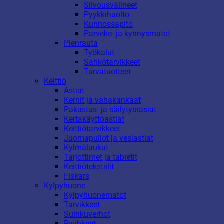
Siivousvälineet
Pyykkihuolto
Kunnossapito
Parveke- ja kynnysmatot
Pienrauta
Työkalut
Sähkötarvikkeet
Turvatuotteet
Keittiö
Astiat
Kernit ja vahakankaat
Pakastus- ja säilytysrasiat
Kertakäyttöastiat
Keittiötarvikkeet
Juomapullot ja vesiastiat
Kylmälaukut
Tarjottimet ja tabletit
Keittiötekstiilit
Fiskars
Kylpyhuone
Kylpyhuonematot
Tarvikkeet
Suihkuverhot
Pyyhkeet