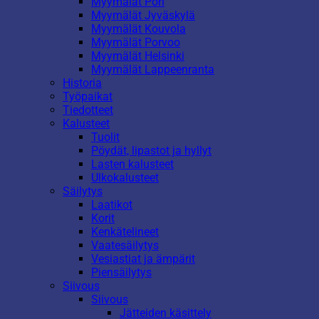
Myymälät Pori
Myymälät Jyväskylä
Myymälät Kouvola
Myymälät Porvoo
Myymälät Helsinki
Myymälät Lappeenranta
Historia
Työpaikat
Tiedotteet
Kalusteet
Tuolit
Pöydät, lipastot ja hyllyt
Lasten kalusteet
Ulkokalusteet
Säilytys
Laatikot
Korit
Kenkätelineet
Vaatesäilytys
Vesiastiat ja ämpärit
Piensäilytys
Siivous
Siivous
Jätteiden käsittely