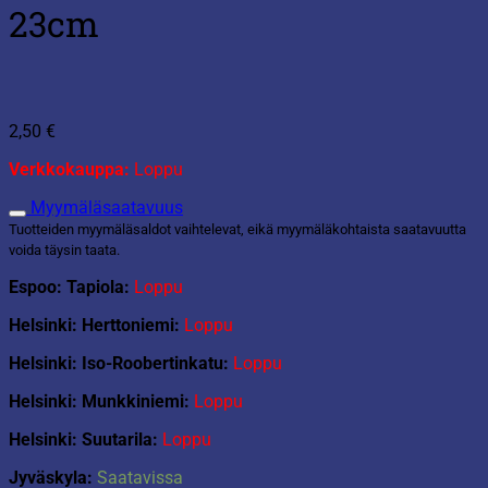
23cm
2,50
€
Verkkokauppa:
Loppu
Myymäläsaatavuus
Tuotteiden myymäläsaldot vaihtelevat, eikä myymäläkohtaista saatavuutta
voida täysin taata.
Espoo: Tapiola:
Loppu
Helsinki: Herttoniemi:
Loppu
Helsinki: Iso-Roobertinkatu:
Loppu
Helsinki: Munkkiniemi:
Loppu
Helsinki: Suutarila:
Loppu
Jyväskyla:
Saatavissa