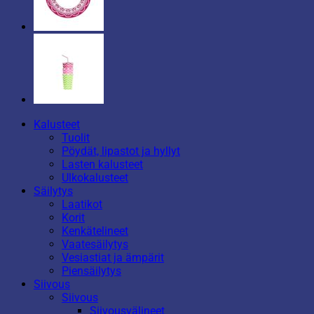
Kalusteet
Tuolit
Pöydät, lipastot ja hyllyt
Lasten kalusteet
Ulkokalusteet
Säilytys
Laatikot
Korit
Kenkätelineet
Vaatesäilytys
Vesiastiat ja ämpärit
Piensäilytys
Siivous
Siivous
Siivousvälineet