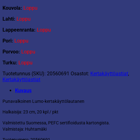
Kouvola:
Loppu
Lahti:
Loppu
Lappeenranta:
Loppu
Pori:
Loppu
Porvoo:
Loppu
Turku:
Loppu
Tuotetunnus (SKU):
20560691
Osastot:
Kertakäyttöastiat
,
Kertakäyttöastiat
Kuvaus
Punavalkoinen Lumo-kertakäyttölautanen
Halkaisija: 23 cm, 20 kpl / pkt
Valmistettu Suomessa, PEFC sertifioidusta kartongista.
Valmistaja: Huhtamäki
Tuotenumero: 20560691