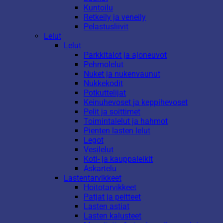
Kuntoilu
Retkeily ja veneily
Pelastusliivit
Lelut
Lelut
Parkkitalot ja ajoneuvot
Pehmolelut
Nuket ja nukenvaunut
Nukkekodit
Potkuttelijat
Keinuhevoset ja keppihevoset
Pelit ja soittimet
Toimintalelut ja hahmot
Pienten lasten lelut
Legot
Vesilelut
Koti- ja kauppaleikit
Askartelu
Lastentarvikkeet
Hoitotarvikkeet
Patjat ja peitteet
Lasten astiat
Lasten kalusteet