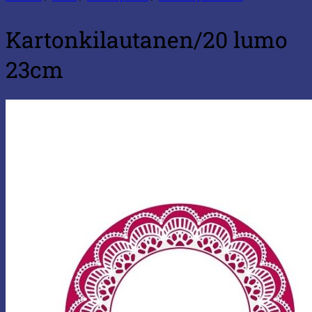
Kartonkilautanen/20 lumo
23cm