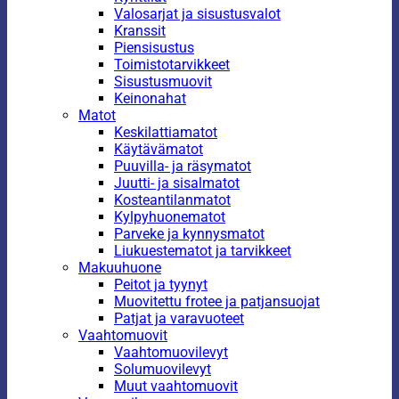
Valosarjat ja sisustusvalot
Kranssit
Piensisustus
Toimistotarvikkeet
Sisustusmuovit
Keinonahat
Matot
Keskilattiamatot
Käytävämatot
Puuvilla- ja räsymatot
Juutti- ja sisalmatot
Kosteantilanmatot
Kylpyhuonematot
Parveke ja kynnysmatot
Liukuestematot ja tarvikkeet
Makuuhuone
Peitot ja tyynyt
Muovitettu frotee ja patjansuojat
Patjat ja varavuoteet
Vaahtomuovit
Vaahtomuovilevyt
Solumuovilevyt
Muut vaahtomuovit