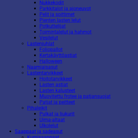
Nukkekodit
Parkkitalot ja ajoneuvot
Pelit ja soittimet
Pienten lasten lelut
Potkuttelijat
Toimintalelut ja hahmot
Vesilelut
Lastenjuhlat
Foliopallot
Kertakäyttöastiat
Halloween
Naamiaisasut
Lastentarvikkeet
Hoitotarvikkeet
Lasten astiat
Lasten kalusteet
Muovitettu frotee ja patjansuojat
Patjat ja peitteet
Pihaleikit
Pulkat ja liukurit
Uima-altaat
Ulkolelut
Saappaat ja sadeasut
Kumisaappaat