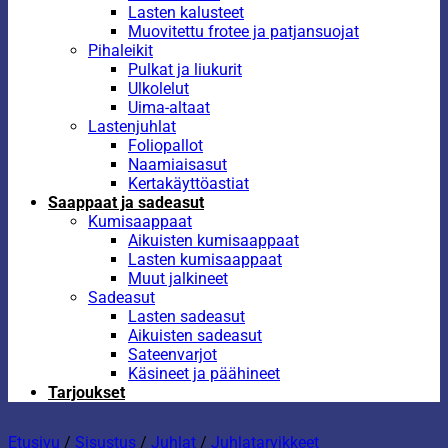
Lasten kalusteet
Muovitettu frotee ja patjansuojat
Pihaleikit
Pulkat ja liukurit
Ulkolelut
Uima-altaat
Lastenjuhlat
Foliopallot
Naamiaisasut
Kertakäyttöastiat
Saappaat ja sadeasut
Kumisaappaat
Aikuisten kumisaappaat
Lasten kumisaappaat
Muut jalkineet
Sadeasut
Lasten sadeasut
Aikuisten sadeasut
Sateenvarjot
Käsineet ja päähineet
Tarjoukset
Etusivu
/
Sisustus
/
Juhlat
/
Juhlatarvikkeet