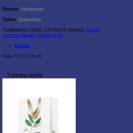
Porvoo:
Saatavissa
Turku:
Saatavissa
Tuotetunnus (SKU):
21100618
Osastot:
Juhlat
,
Juhlatarvikkeet
,
Lastenjuhlat
Kuvaus
Koko: 12 x 37 x 10 cm
Tutustu myös