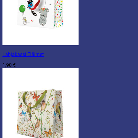
Lahjakassi Eläimet
1,90
€