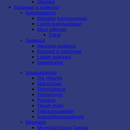
Ulkolelut
Saappaat ja sadeasut
Kumisaappaat
Aikuisten kumisaappaat
Lasten kumisaappaat
Muut jalkineet
Sukat
Sadeasut
Aikuisten sadeasut
Käsineet ja päähineet
Lasten sadeasut
Sateenvarjot
Asiakaspalvelu
Ota yhteyttä
Maksutavat
Toimitustavat
Yritysmyynti
Palautus
Yleiset ehdot
Tietosuojaseloste
Saavutettavuusseloste
Myymälät
Myymälät Espoo Tapiola