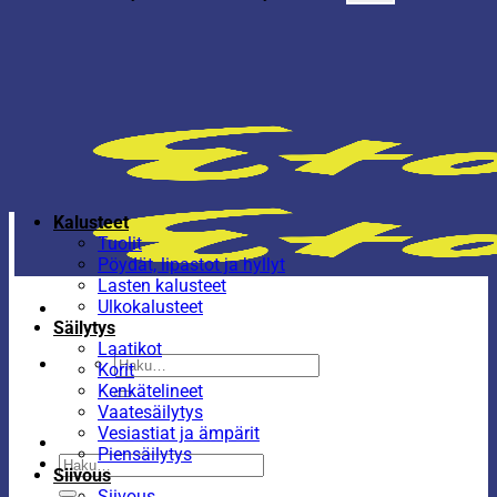
Kalusteet
Tuolit
Pöydät, lipastot ja hyllyt
Lasten kalusteet
Ulkokalusteet
Säilytys
Laatikot
Etsi:
Korit
Kenkätelineet
Vaatesäilytys
Vesiastiat ja ämpärit
Piensäilytys
Etsi:
Siivous
Siivous