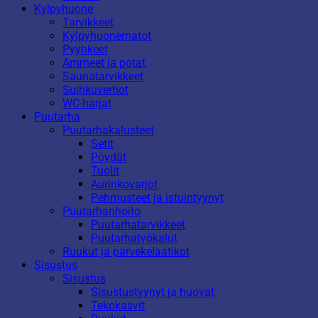
Kylpyhuone
Tarvikkeet
Kylpyhuonematot
Pyyhkeet
Ammeet ja potat
Saunatarvikkeet
Suihkuverhot
WC-harjat
Puutarha
Puutarhakalusteet
Setit
Pöydät
Tuolit
Aurinkovarjot
Pehmusteet ja istuintyynyt
Puutarhanhoito
Puutarhatarvikkeet
Puutarhatyökalut
Ruukut ja parvekelaatikot
Sisustus
Sisustus
Sisustustyynyt ja huovat
Tekokasvit