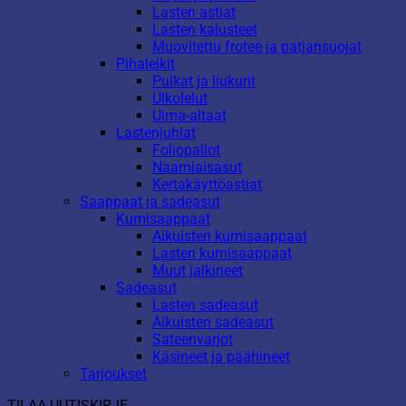
Lasten astiat
Lasten kalusteet
Muovitettu frotee ja patjansuojat
Pihaleikit
Pulkat ja liukurit
Ulkolelut
Uima-altaat
Lastenjuhlat
Foliopallot
Naamiaisasut
Kertakäyttöastiat
Saappaat ja sadeasut
Kumisaappaat
Aikuisten kumisaappaat
Lasten kumisaappaat
Muut jalkineet
Sadeasut
Lasten sadeasut
Aikuisten sadeasut
Sateenvarjot
Käsineet ja päähineet
Tarjoukset
TILAA UUTISKIRJE