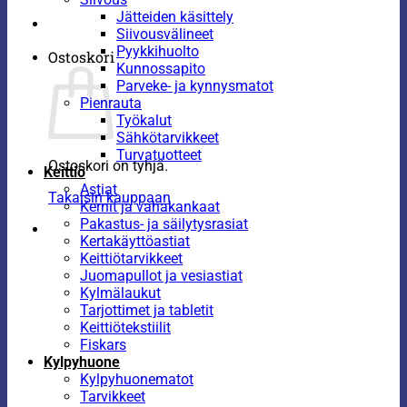
Jätteiden käsittely
Siivousvälineet
Pyykkihuolto
Ostoskori
Kunnossapito
Parveke- ja kynnysmatot
Pienrauta
Työkalut
Sähkötarvikkeet
Turvatuotteet
Ostoskori on tyhjä.
Keittiö
Astiat
Takaisin kauppaan
Kernit ja vahakankaat
Pakastus- ja säilytysrasiat
Kertakäyttöastiat
Keittiötarvikkeet
Juomapullot ja vesiastiat
Kylmälaukut
Tarjottimet ja tabletit
Keittiötekstiilit
Fiskars
Kylpyhuone
Kylpyhuonematot
Tarvikkeet