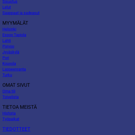
Sisustus
Lelut
Saappaat ja sadeasut
MYYMÄLÄT
Helsinki
Espoo Tapiola
Lahti
Porvoo
Jyväskylä
Pori
Kouvola
Lappeenranta
Turku
OMAT SIVUT
Oma tili
Toivelista
TIETOA MEISTÄ
Historia
Työpaikat
TIEDOTTEET