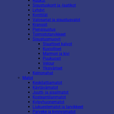
Ruukut
Sisustuskorit ja -laatikot
Lyhdyt
Kynttilät
Valosarjat ja sisustusvalot
Kranssit
Piensisustus
Toimistotarvikkeet
Sisustusmuovit
Staattiset kalvot
Kuviolliset
Marmori ja kivi
Puukuosit
Velour
Yksiväriset
Keinonahat
Matot
Keskilattiamatot
Käytävämatot
Juutti- ja sisalmatot
Kosteantilanmatot
Kylpyhuonematot
Liukuestematot ja tarvikkeet
Parveke ja kynnysmatot