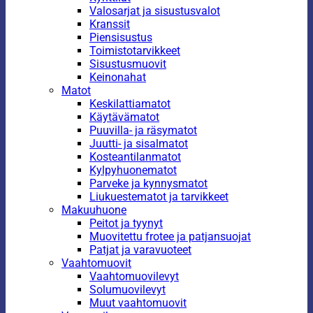
Valosarjat ja sisustusvalot
Kranssit
Piensisustus
Toimistotarvikkeet
Sisustusmuovit
Keinonahat
Matot
Keskilattiamatot
Käytävämatot
Puuvilla- ja räsymatot
Juutti- ja sisalmatot
Kosteantilanmatot
Kylpyhuonematot
Parveke ja kynnysmatot
Liukuestematot ja tarvikkeet
Makuuhuone
Peitot ja tyynyt
Muovitettu frotee ja patjansuojat
Patjat ja varavuoteet
Vaahtomuovit
Vaahtomuovilevyt
Solumuovilevyt
Muut vaahtomuovit