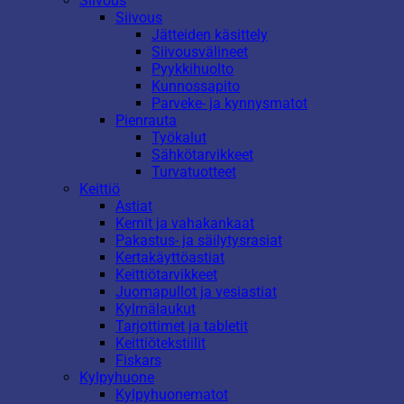
Siivous
Siivous
Jätteiden käsittely
Siivousvälineet
Pyykkihuolto
Kunnossapito
Parveke- ja kynnysmatot
Pienrauta
Työkalut
Sähkötarvikkeet
Turvatuotteet
Keittiö
Astiat
Kernit ja vahakankaat
Pakastus- ja säilytysrasiat
Kertakäyttöastiat
Keittiötarvikkeet
Juomapullot ja vesiastiat
Kylmälaukut
Tarjottimet ja tabletit
Keittiötekstiilit
Fiskars
Kylpyhuone
Kylpyhuonematot