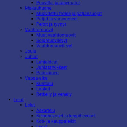
Puuvilla- ja räsymatot
Makuuhuone
Muovitettu frotee ja patjansuojat
Patjat ja varavuoteet
Peitot ja tyynyt
Vaahtomuovit
Muut vaahtomuovit
Solumuovilevyt
Vaahtomuovilevyt
Joulu
Juhlat
Lahjaideat
Juhlatarvikkeet
Pääsiäinen
Vapaa-aika
Kuntoilu
Laukut
Retkeily ja veneily
Lelut
Lelut
Askartelu
Keinuhevoset ja keppihevoset
Koti- ja kauppaleikit
Legot