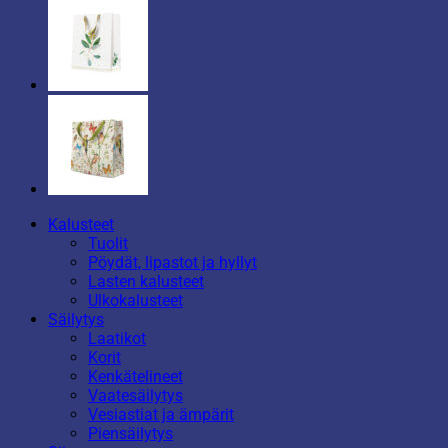
Kalusteet
Tuolit
Pöydät, lipastot ja hyllyt
Lasten kalusteet
Ulkokalusteet
Säilytys
Laatikot
Korit
Kenkätelineet
Vaatesäilytys
Vesiastiat ja ämpärit
Piensäilytys