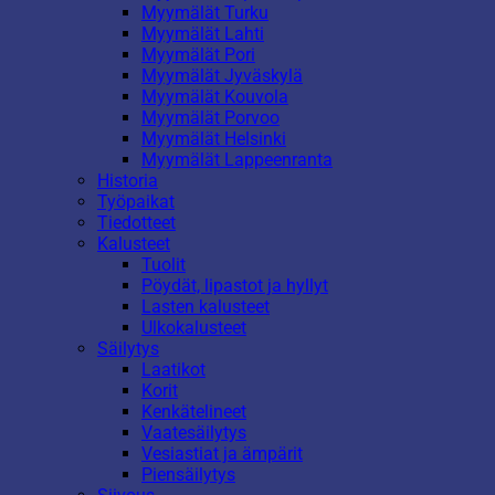
Myymälät Turku
Myymälät Lahti
Myymälät Pori
Myymälät Jyväskylä
Myymälät Kouvola
Myymälät Porvoo
Myymälät Helsinki
Myymälät Lappeenranta
Historia
Työpaikat
Tiedotteet
Kalusteet
Tuolit
Pöydät, lipastot ja hyllyt
Lasten kalusteet
Ulkokalusteet
Säilytys
Laatikot
Korit
Kenkätelineet
Vaatesäilytys
Vesiastiat ja ämpärit
Piensäilytys