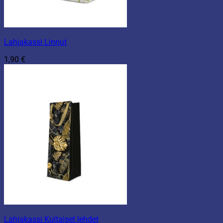
Lahjakassi Linnut
1,90
€
Lahjakassi Kultaiset lehdet