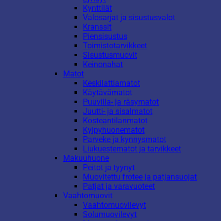
Kynttilät
Valosarjat ja sisustusvalot
Kranssit
Piensisustus
Toimistotarvikkeet
Sisustusmuovit
Keinonahat
Matot
Keskilattiamatot
Käytävämatot
Puuvilla- ja räsymatot
Juutti- ja sisalmatot
Kosteantilanmatot
Kylpyhuonematot
Parveke ja kynnysmatot
Liukuestematot ja tarvikkeet
Makuuhuone
Peitot ja tyynyt
Muovitettu frotee ja patjansuojat
Patjat ja varavuoteet
Vaahtomuovit
Vaahtomuovilevyt
Solumuovilevyt