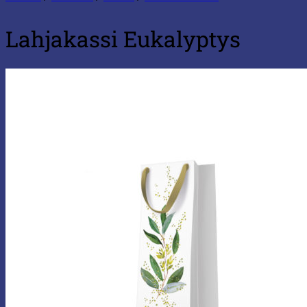
Lahjakassi Eukalyptys