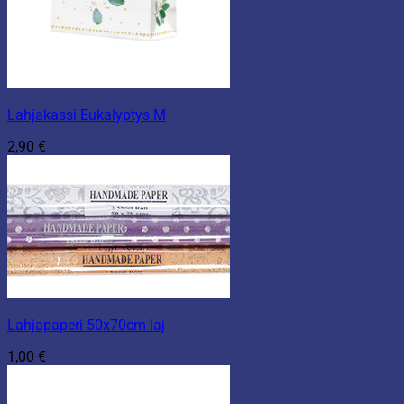
Lahjakassi Eukalyptys M
2,90
€
Lahjapaperi 50x70cm laj
1,00
€