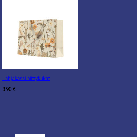
Lahjakassi niittykukat
3,90
€