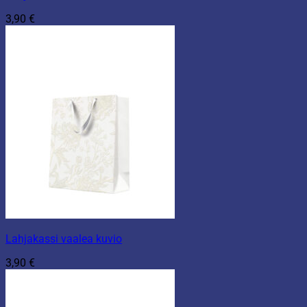
3,90
€
Lahjakassi vaalea kuvio
3,90
€