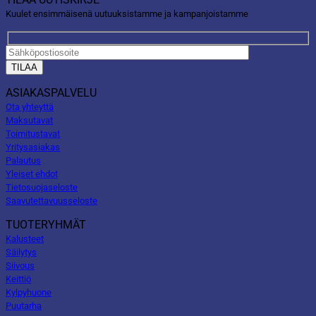
Kuulet ensimmäisenä uutuuksistamme ja kampanjoistamme
ASIAKASPALVELU
Ota yhteyttä
Maksutavat
Toimitustavat
Yritysasiakas
Palautus
Yleiset ehdot
Tietosuojaseloste
Saavutettavuusseloste
TUOTERYHMÄT
Kalusteet
Säilytys
Siivous
Keittiö
Kylpyhuone
Puutarha