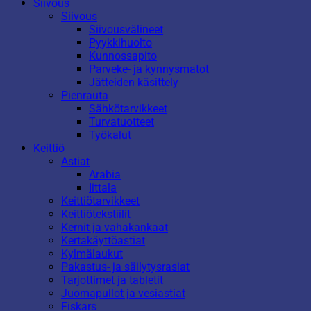
Siivous
Siivous
Siivousvälineet
Pyykkihuolto
Kunnossapito
Parveke- ja kynnysmatot
Jätteiden käsittely
Pienrauta
Sähkötarvikkeet
Turvatuotteet
Työkalut
Keittiö
Astiat
Arabia
Iittala
Keittiötarvikkeet
Keittiötekstiilit
Kernit ja vahakankaat
Kertakäyttöastiat
Kylmälaukut
Pakastus- ja säilytysrasiat
Tarjottimet ja tabletit
Juomapullot ja vesiastiat
Fiskars