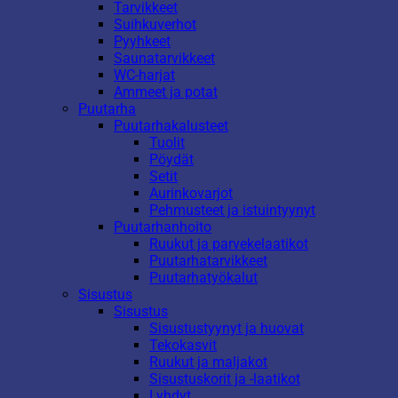
Tarvikkeet
Suihkuverhot
Pyyhkeet
Saunatarvikkeet
WC-harjat
Ammeet ja potat
Puutarha
Puutarhakalusteet
Tuolit
Pöydät
Setit
Aurinkovarjot
Pehmusteet ja istuintyynyt
Puutarhanhoito
Ruukut ja parvekelaatikot
Puutarhatarvikkeet
Puutarhatyökalut
Sisustus
Sisustus
Sisustustyynyt ja huovat
Tekokasvit
Ruukut ja maljakot
Sisustuskorit ja -laatikot
Lyhdyt