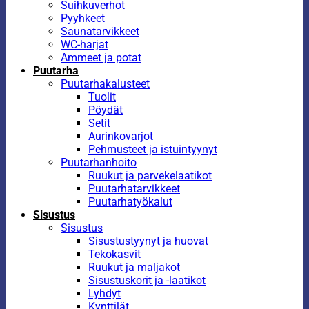
Suihkuverhot
Pyyhkeet
Saunatarvikkeet
WC-harjat
Ammeet ja potat
Puutarha
Puutarhakalusteet
Tuolit
Pöydät
Setit
Aurinkovarjot
Pehmusteet ja istuintyynyt
Puutarhanhoito
Ruukut ja parvekelaatikot
Puutarhatarvikkeet
Puutarhatyökalut
Sisustus
Sisustus
Sisustustyynyt ja huovat
Tekokasvit
Ruukut ja maljakot
Sisustuskorit ja -laatikot
Lyhdyt
Kynttilät