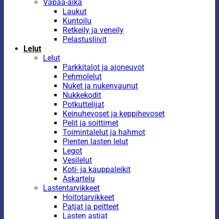
Vapaa-aika
Laukut
Kuntoilu
Retkeily ja veneily
Pelastusliivit
Lelut
Lelut
Parkkitalot ja ajoneuvot
Pehmolelut
Nuket ja nukenvaunut
Nukkekodit
Potkuttelijat
Keinuhevoset ja keppihevoset
Pelit ja soittimet
Toimintalelut ja hahmot
Pienten lasten lelut
Legot
Vesilelut
Koti- ja kauppaleikit
Askartelu
Lastentarvikkeet
Hoitotarvikkeet
Patjat ja peitteet
Lasten astiat