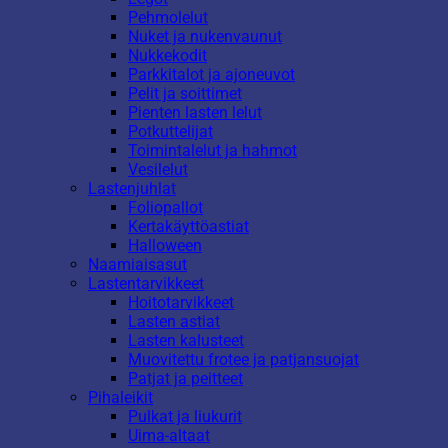
Pehmolelut
Nuket ja nukenvaunut
Nukkekodit
Parkkitalot ja ajoneuvot
Pelit ja soittimet
Pienten lasten lelut
Potkuttelijat
Toimintalelut ja hahmot
Vesilelut
Lastenjuhlat
Foliopallot
Kertakäyttöastiat
Halloween
Naamiaisasut
Lastentarvikkeet
Hoitotarvikkeet
Lasten astiat
Lasten kalusteet
Muovitettu frotee ja patjansuojat
Patjat ja peitteet
Pihaleikit
Pulkat ja liukurit
Uima-altaat