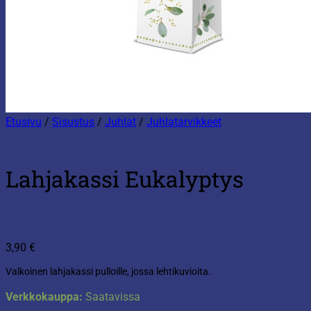
Etusivu
/
Sisustus
/
Juhlat
/
Juhlatarvikkeet
Lahjakassi Eukalyptys
3,90
€
Valkoinen lahjakassi pulloille, jossa lehtikuvioita.
Verkkokauppa:
Saatavissa