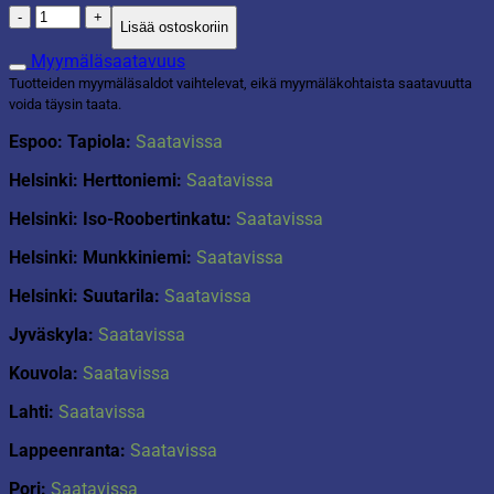
Lahjakassi
Lisää ostoskoriin
Eukalyptys
määrä
Myymäläsaatavuus
Tuotteiden myymäläsaldot vaihtelevat, eikä myymäläkohtaista saatavuutta
voida täysin taata.
Espoo: Tapiola:
Saatavissa
Helsinki: Herttoniemi:
Saatavissa
Helsinki: Iso-Roobertinkatu:
Saatavissa
Helsinki: Munkkiniemi:
Saatavissa
Helsinki: Suutarila:
Saatavissa
Jyväskyla:
Saatavissa
Kouvola:
Saatavissa
Lahti:
Saatavissa
Lappeenranta:
Saatavissa
Pori:
Saatavissa