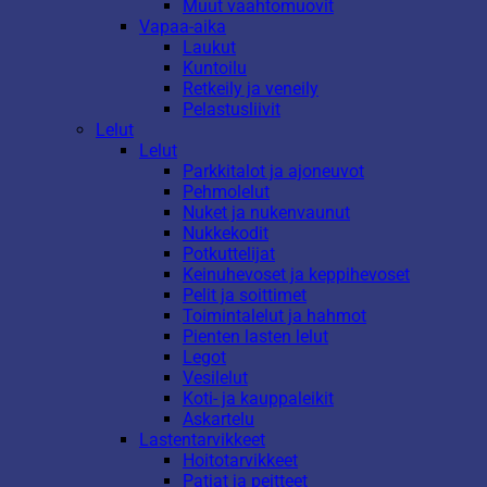
Muut vaahtomuovit
Vapaa-aika
Laukut
Kuntoilu
Retkeily ja veneily
Pelastusliivit
Lelut
Lelut
Parkkitalot ja ajoneuvot
Pehmolelut
Nuket ja nukenvaunut
Nukkekodit
Potkuttelijat
Keinuhevoset ja keppihevoset
Pelit ja soittimet
Toimintalelut ja hahmot
Pienten lasten lelut
Legot
Vesilelut
Koti- ja kauppaleikit
Askartelu
Lastentarvikkeet
Hoitotarvikkeet
Patjat ja peitteet