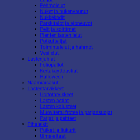
Pehmolelut
Nuket ja nukenvaunut
Nukkekodit
Parkkitalot ja ajoneuvot
Pelit ja soittimet
Pienten lasten lelut
Potkuttelijat
Toimintalelut ja hahmot
Vesilelut
Lastenjuhlat
Foliopallot
Kertakäyttöastiat
Halloween
Naamiaisasut
Lastentarvikkeet
Hoitotarvikkeet
Lasten astiat
Lasten kalusteet
Muovitettu frotee ja patjansuojat
Patjat ja peitteet
Pihaleikit
Pulkat ja liukurit
Uima-altaat