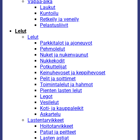
Vapaa-aika
Laukut
Kuntoilu
Retkeily ja veneily
Pelastusliivit
Lelut
Lelut
Parkkitalot ja ajoneuvot
Pehmolelut
Nuket ja nukenvaunut
Nukkekodit
Potkuttelijat
Keinuhevoset ja keppihevoset
Pelit ja soittimet
Toimintalelut ja hahmot
Pienten lasten lelut
Legot
Vesilelut
Koti- ja kauppaleikit
Askartelu
Lastentarvikkeet
Hoitotarvikkeet
Patjat ja peitteet
Lasten astiat