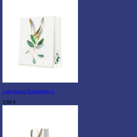
Lahjakassi Eukalyptys L
3,90
€