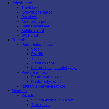
Kylpyhuone
Tarvikkeet
Kylpyhuonematot
Pyyhkeet
Ammeet ja potat
Saunatarvikkeet
Suihkuverhot
WC-harjat
Puutarha
Puutarhakalusteet
Setit
Pöydät
Tuolit
Aurinkovarjot
Pehmusteet ja istuintyynyt
Puutarhanhoito
Puutarhatarvikkeet
Puutarhatyökalut
Ruukut ja parvekelaatikot
Sisustus
Sisustus
Sisustustyynyt ja huovat
Tekokasvit