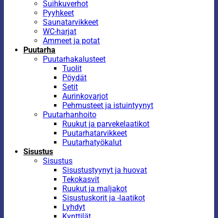
Suihkuverhot
Pyyhkeet
Saunatarvikkeet
WC-harjat
Ammeet ja potat
Puutarha
Puutarhakalusteet
Tuolit
Pöydät
Setit
Aurinkovarjot
Pehmusteet ja istuintyynyt
Puutarhanhoito
Ruukut ja parvekelaatikot
Puutarhatarvikkeet
Puutarhatyökalut
Sisustus
Sisustus
Sisustustyynyt ja huovat
Tekokasvit
Ruukut ja maljakot
Sisustuskorit ja -laatikot
Lyhdyt
Kynttilät