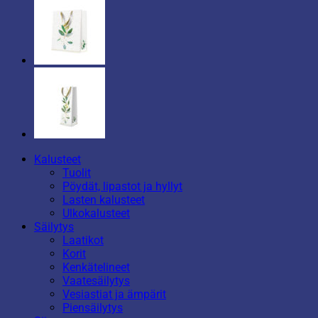
Kalusteet
Tuolit
Pöydät, lipastot ja hyllyt
Lasten kalusteet
Ulkokalusteet
Säilytys
Laatikot
Korit
Kenkätelineet
Vaatesäilytys
Vesiastiat ja ämpärit
Piensäilytys