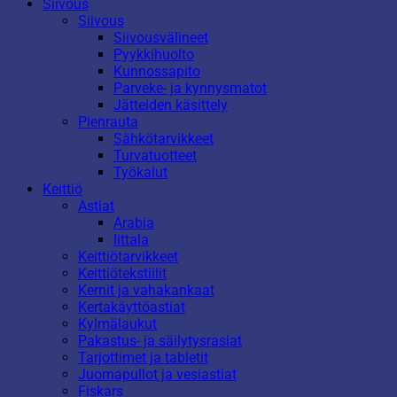
Siivous
Siivous
Siivousvälineet
Pyykkihuolto
Kunnossapito
Parveke- ja kynnysmatot
Jätteiden käsittely
Pienrauta
Sähkötarvikkeet
Turvatuotteet
Työkalut
Keittiö
Astiat
Arabia
Iittala
Keittiötarvikkeet
Keittiötekstiilit
Kernit ja vahakankaat
Kertakäyttöastiat
Kylmälaukut
Pakastus- ja säilytysrasiat
Tarjottimet ja tabletit
Juomapullot ja vesiastiat
Fiskars