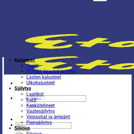
Kalusteet
Tuolit
Pöydät, lipastot ja hyllyt
Lasten kalusteet
Ulkokalusteet
Säilytys
Laatikot
Etsi:
Korit
Kenkätelineet
Vaatesäilytys
Vesiastiat ja ämpärit
Piensäilytys
Etsi:
Siivous
Siivous