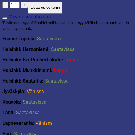
Lahjakassi
Lisää ostoskoriin
Eukalyptys
M
Myymäläsaatavuus
määrä
Tuotteiden myymäläsaldot vaihtelevat, eikä myymäläkohtaista saatavuutta
voida täysin taata.
Espoo: Tapiola:
Saatavissa
Helsinki: Herttoniemi:
Saatavissa
Helsinki: Iso-Roobertinkatu:
Loppu
Helsinki: Munkkiniemi:
Loppu
Helsinki: Suutarila:
Saatavissa
Jyväskyla:
Vähissä
Kouvola:
Saatavissa
Lahti:
Saatavissa
Lappeenranta:
Vähissä
Pori:
Saatavissa