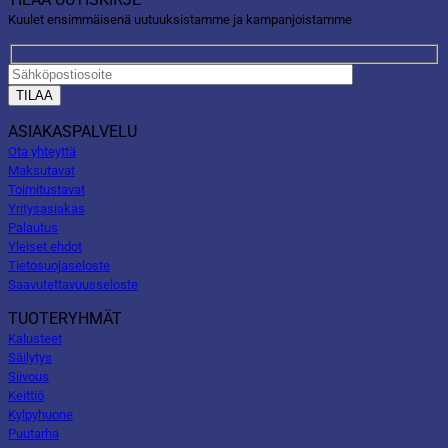
Kuulet ensimmäisenä uutuuksistamme ja kampanjoistamme
ASIAKASPALVELU
Ota yhteyttä
Maksutavat
Toimitustavat
Yritysasiakas
Palautus
Yleiset ehdot
Tietosuojaseloste
Saavutettavuusseloste
TUOTERYHMÄT
Kalusteet
Säilytys
Siivous
Keittiö
Kylpyhuone
Puutarha