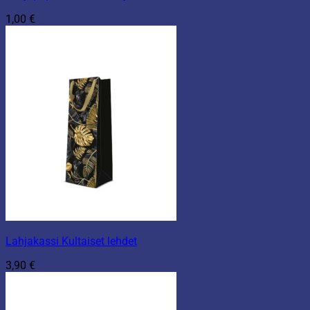
1,00
€
Lahjakassi Kultaiset lehdet
3,90
€