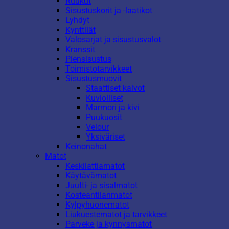
Ruukut
Sisustuskorit ja -laatikot
Lyhdyt
Kynttilät
Valosarjat ja sisustusvalot
Kranssit
Piensisustus
Toimistotarvikkeet
Sisustusmuovit
Staattiset kalvot
Kuviolliset
Marmori ja kivi
Puukuosit
Velour
Yksiväriset
Keinonahat
Matot
Keskilattiamatot
Käytävämatot
Juutti- ja sisalmatot
Kosteantilanmatot
Kylpyhuonematot
Liukuestematot ja tarvikkeet
Parveke ja kynnysmatot