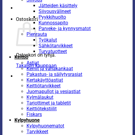
Jätteiden käsittely
Siivousvälineet
Pyykkihuolto
Ostoskori
Kunnossapito
Parveke- ja kynnysmatot
Pienrauta
Työkalut
Sähkötarvikkeet
Turvatuotteet
Ostoskori on tyhjä.
Keittiö
Astiat
Takaisin kauppaan
Kernit ja vahakankaat
Pakastus- ja säilytysrasiat
Kertakäyttöastiat
Keittiötarvikkeet
Juomapullot ja vesiastiat
Kylmälaukut
Tarjottimet ja tabletit
Keittiötekstiilit
Fiskars
Kylpyhuone
Kylpyhuonematot
Tarvikkeet