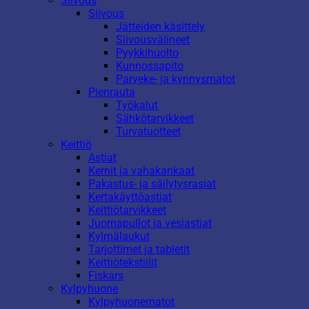
Siivous
Siivous
Jätteiden käsittely
Siivousvälineet
Pyykkihuolto
Kunnossapito
Parveke- ja kynnysmatot
Pienrauta
Työkalut
Sähkötarvikkeet
Turvatuotteet
Keittiö
Astiat
Kernit ja vahakankaat
Pakastus- ja säilytysrasiat
Kertakäyttöastiat
Keittiötarvikkeet
Juomapullot ja vesiastiat
Kylmälaukut
Tarjottimet ja tabletit
Keittiötekstiilit
Fiskars
Kylpyhuone
Kylpyhuonematot