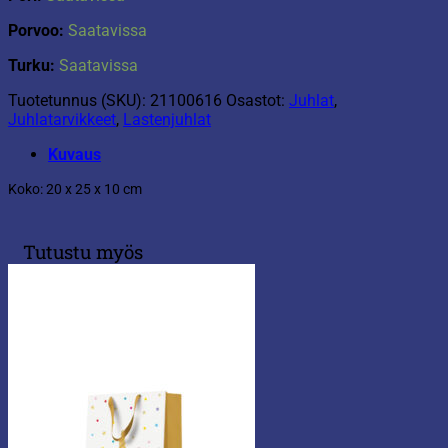
Porvoo:
Saatavissa
Turku:
Saatavissa
Tuotetunnus (SKU):
21100616
Osastot:
Juhlat
,
Juhlatarvikkeet
,
Lastenjuhlat
Kuvaus
Koko: 20 x 25 x 10 cm
Tutustu myös