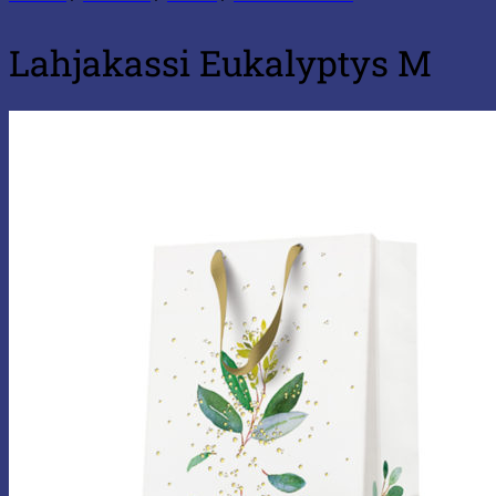
Lahjakassi Eukalyptys M