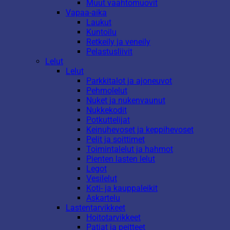
Muut vaahtomuovit
Vapaa-aika
Laukut
Kuntoilu
Retkeily ja veneily
Pelastusliivit
Lelut
Lelut
Parkkitalot ja ajoneuvot
Pehmolelut
Nuket ja nukenvaunut
Nukkekodit
Potkuttelijat
Keinuhevoset ja keppihevoset
Pelit ja soittimet
Toimintalelut ja hahmot
Pienten lasten lelut
Legot
Vesilelut
Koti- ja kauppaleikit
Askartelu
Lastentarvikkeet
Hoitotarvikkeet
Patjat ja peitteet