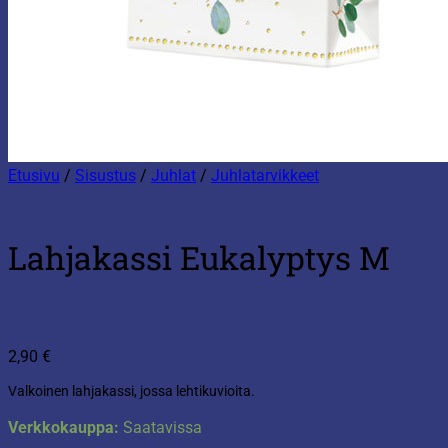
Etusivu
/
Sisustus
/
Juhlat
/
Juhlatarvikkeet
Lahjakassi Eukalyptys M
2,90
€
Valkoinen lahjakassi, jossa lehtikuvioita.
Verkkokauppa:
Saatavissa