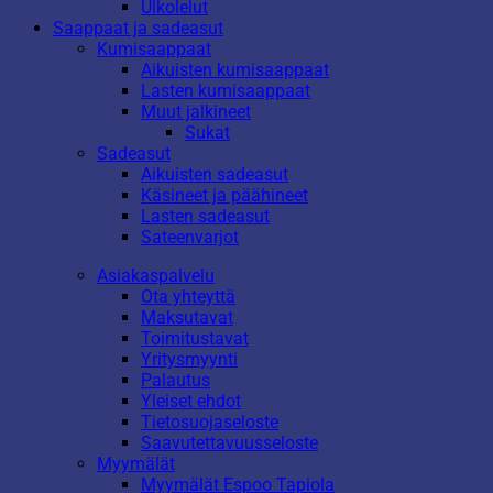
Ulkolelut
Saappaat ja sadeasut
Kumisaappaat
Aikuisten kumisaappaat
Lasten kumisaappaat
Muut jalkineet
Sukat
Sadeasut
Aikuisten sadeasut
Käsineet ja päähineet
Lasten sadeasut
Sateenvarjot
Asiakaspalvelu
Ota yhteyttä
Maksutavat
Toimitustavat
Yritysmyynti
Palautus
Yleiset ehdot
Tietosuojaseloste
Saavutettavuusseloste
Myymälät
Myymälät Espoo Tapiola