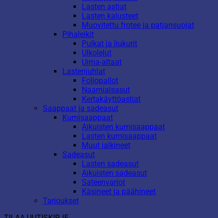
Lasten astiat
Lasten kalusteet
Muovitettu frotee ja patjansuojat
Pihaleikit
Pulkat ja liukurit
Ulkolelut
Uima-altaat
Lastenjuhlat
Foliopallot
Naamiaisasut
Kertakäyttöastiat
Saappaat ja sadeasut
Kumisaappaat
Aikuisten kumisaappaat
Lasten kumisaappaat
Muut jalkineet
Sadeasut
Lasten sadeasut
Aikuisten sadeasut
Sateenvarjot
Käsineet ja päähineet
Tarjoukset
TILAA UUTISKIRJE