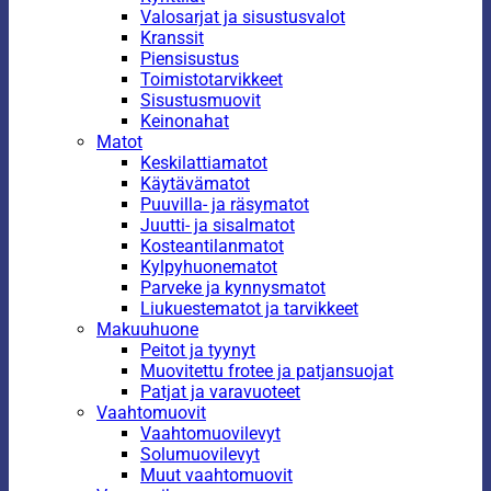
Valosarjat ja sisustusvalot
Kranssit
Piensisustus
Toimistotarvikkeet
Sisustusmuovit
Keinonahat
Matot
Keskilattiamatot
Käytävämatot
Puuvilla- ja räsymatot
Juutti- ja sisalmatot
Kosteantilanmatot
Kylpyhuonematot
Parveke ja kynnysmatot
Liukuestematot ja tarvikkeet
Makuuhuone
Peitot ja tyynyt
Muovitettu frotee ja patjansuojat
Patjat ja varavuoteet
Vaahtomuovit
Vaahtomuovilevyt
Solumuovilevyt
Muut vaahtomuovit