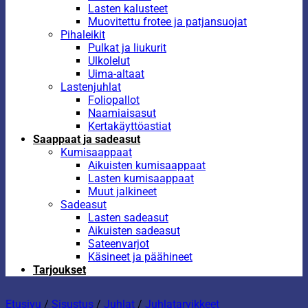
Lasten kalusteet
Muovitettu frotee ja patjansuojat
Pihaleikit
Pulkat ja liukurit
Ulkolelut
Uima-altaat
Lastenjuhlat
Foliopallot
Naamiaisasut
Kertakäyttöastiat
Saappaat ja sadeasut
Kumisaappaat
Aikuisten kumisaappaat
Lasten kumisaappaat
Muut jalkineet
Sadeasut
Lasten sadeasut
Aikuisten sadeasut
Sateenvarjot
Käsineet ja päähineet
Tarjoukset
Etusivu
/
Sisustus
/
Juhlat
/
Juhlatarvikkeet