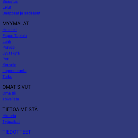
Sisustus
Lelut
Saappaat ja sadeasut
MYYMÄLÄT
Helsinki
Espoo Tapiola
Lahti
Porvoo
Jyväskylä
Pori
Kouvola
Lappeenranta
Turku
OMAT SIVUT
Oma tili
Toivelista
TIETOA MEISTÄ
Historia
Työpaikat
TIEDOTTEET