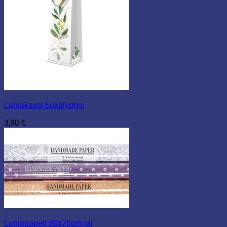
Lahjakassi Eukalyptys
3,90
€
Lahjapaperi 50x70cm laj