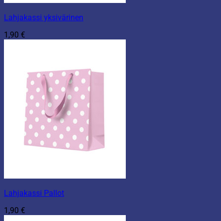
Lahjakassi yksivärinen
1,90
€
Lahjakassi Pallot
1,90
€