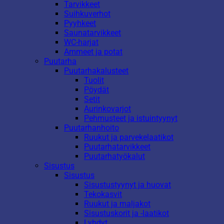
Tarvikkeet
Suihkuverhot
Pyyhkeet
Saunatarvikkeet
WC-harjat
Ammeet ja potat
Puutarha
Puutarhakalusteet
Tuolit
Pöydät
Setit
Aurinkovarjot
Pehmusteet ja istuintyynyt
Puutarhanhoito
Ruukut ja parvekelaatikot
Puutarhatarvikkeet
Puutarhatyökalut
Sisustus
Sisustus
Sisustustyynyt ja huovat
Tekokasvit
Ruukut ja maljakot
Sisustuskorit ja -laatikot
Lyhdyt