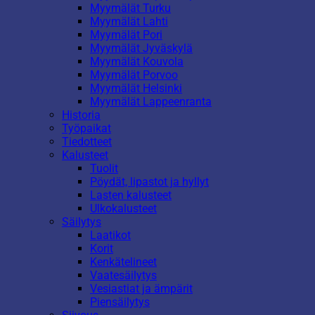
Myymälät Turku
Myymälät Lahti
Myymälät Pori
Myymälät Jyväskylä
Myymälät Kouvola
Myymälät Porvoo
Myymälät Helsinki
Myymälät Lappeenranta
Historia
Työpaikat
Tiedotteet
Kalusteet
Tuolit
Pöydät, lipastot ja hyllyt
Lasten kalusteet
Ulkokalusteet
Säilytys
Laatikot
Korit
Kenkätelineet
Vaatesäilytys
Vesiastiat ja ämpärit
Piensäilytys