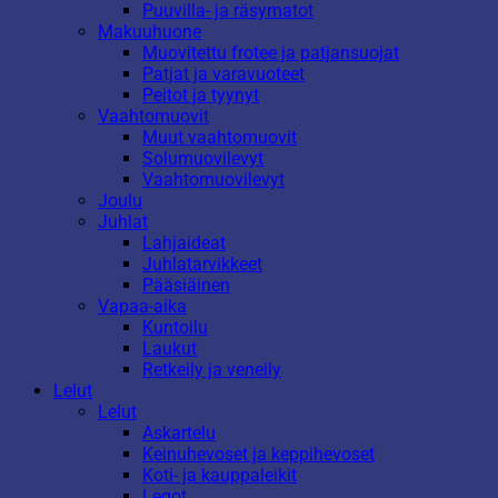
Puuvilla- ja räsymatot
Makuuhuone
Muovitettu frotee ja patjansuojat
Patjat ja varavuoteet
Peitot ja tyynyt
Vaahtomuovit
Muut vaahtomuovit
Solumuovilevyt
Vaahtomuovilevyt
Joulu
Juhlat
Lahjaideat
Juhlatarvikkeet
Pääsiäinen
Vapaa-aika
Kuntoilu
Laukut
Retkeily ja veneily
Lelut
Lelut
Askartelu
Keinuhevoset ja keppihevoset
Koti- ja kauppaleikit
Legot