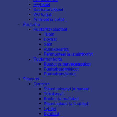
Pyyhkeet
Saunatarvikkeet
WC-harjat
Ammeet ja potat
Puutarha
Puutarhakalusteet
Tuolit
Pöydät
Setit
Aurinkovarjot
Pehmusteet ja istuintyynyt
Puutarhanhoito
Ruukut ja parvekelaatikot
Puutarhatarvikkeet
Puutarhatyökalut
Sisustus
Sisustus
Sisustustyynyt ja huovat
Tekokasvit
Ruukut ja maljakot
Sisustuskorit ja -laatikot
Lyhdyt
Kynttilät