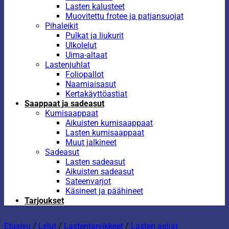
Lasten kalusteet
Muovitettu frotee ja patjansuojat
Pihaleikit
Pulkat ja liukurit
Ulkolelut
Uima-altaat
Lastenjuhlat
Foliopallot
Naamiaisasut
Kertakäyttöastiat
Saappaat ja sadeasut
Kumisaappaat
Aikuisten kumisaappaat
Lasten kumisaappaat
Muut jalkineet
Sadeasut
Lasten sadeasut
Aikuisten sadeasut
Sateenvarjot
Käsineet ja päähineet
Tarjoukset
Etusivu
/
Lelut
/
Lastentarvikkeet
/
Lasten astiat