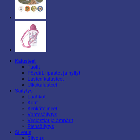
Kalusteet
Tuolit
Pöydät, lipastot ja hyllyt
Lasten kalusteet
Ulkokalusteet
Säilytys
Laatikot
Korit
Kenkätelineet
Vaatesäilytys
Vesiastiat ja ämpärit
Piensäilytys
Siivous
Siivous