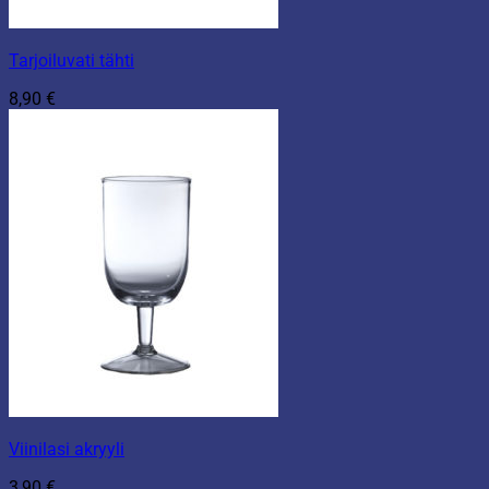
Tarjoiluvati tähti
8,90
€
Viinilasi akryyli
3,90
€