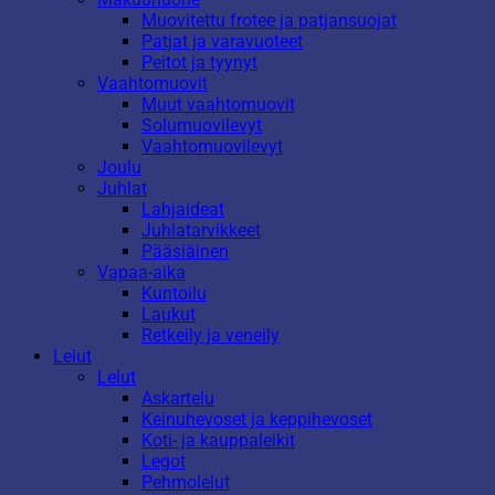
Muovitettu frotee ja patjansuojat
Patjat ja varavuoteet
Peitot ja tyynyt
Vaahtomuovit
Muut vaahtomuovit
Solumuovilevyt
Vaahtomuovilevyt
Joulu
Juhlat
Lahjaideat
Juhlatarvikkeet
Pääsiäinen
Vapaa-aika
Kuntoilu
Laukut
Retkeily ja veneily
Lelut
Lelut
Askartelu
Keinuhevoset ja keppihevoset
Koti- ja kauppaleikit
Legot
Pehmolelut