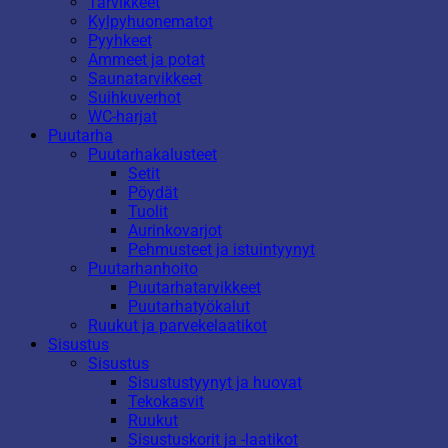
Tarvikkeet
Kylpyhuonematot
Pyyhkeet
Ammeet ja potat
Saunatarvikkeet
Suihkuverhot
WC-harjat
Puutarha
Puutarhakalusteet
Setit
Pöydät
Tuolit
Aurinkovarjot
Pehmusteet ja istuintyynyt
Puutarhanhoito
Puutarhatarvikkeet
Puutarhatyökalut
Ruukut ja parvekelaatikot
Sisustus
Sisustus
Sisustustyynyt ja huovat
Tekokasvit
Ruukut
Sisustuskorit ja -laatikot