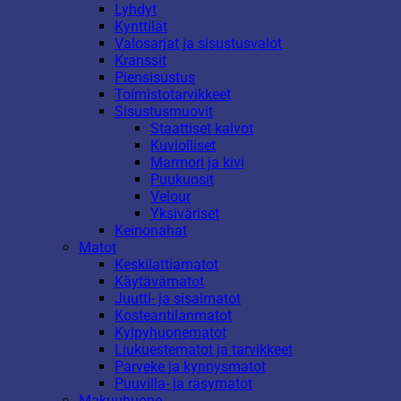
Lyhdyt
Kynttilät
Valosarjat ja sisustusvalot
Kranssit
Piensisustus
Toimistotarvikkeet
Sisustusmuovit
Staattiset kalvot
Kuviolliset
Marmori ja kivi
Puukuosit
Velour
Yksiväriset
Keinonahat
Matot
Keskilattiamatot
Käytävämatot
Juutti- ja sisalmatot
Kosteantilanmatot
Kylpyhuonematot
Liukuestematot ja tarvikkeet
Parveke ja kynnysmatot
Puuvilla- ja räsymatot
Makuuhuone