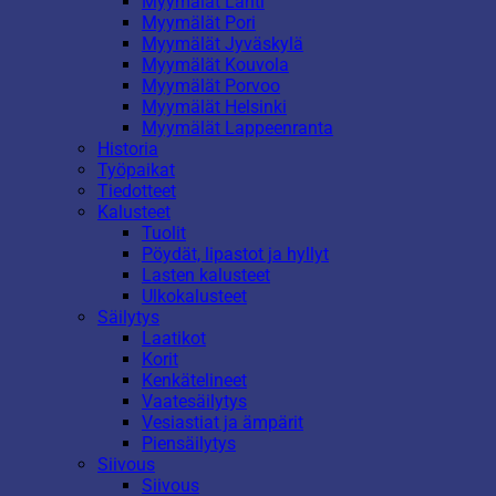
Myymälät Lahti
Myymälät Pori
Myymälät Jyväskylä
Myymälät Kouvola
Myymälät Porvoo
Myymälät Helsinki
Myymälät Lappeenranta
Historia
Työpaikat
Tiedotteet
Kalusteet
Tuolit
Pöydät, lipastot ja hyllyt
Lasten kalusteet
Ulkokalusteet
Säilytys
Laatikot
Korit
Kenkätelineet
Vaatesäilytys
Vesiastiat ja ämpärit
Piensäilytys
Siivous
Siivous