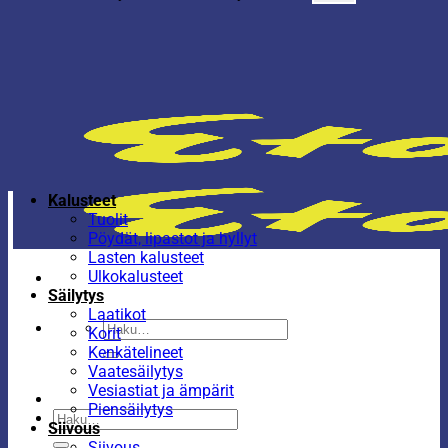
Kalusteet
Tuolit
Pöydät, lipastot ja hyllyt
Lasten kalusteet
Ulkokalusteet
Säilytys
Laatikot
Etsi:
Korit
Kenkätelineet
Vaatesäilytys
Vesiastiat ja ämpärit
Piensäilytys
Etsi:
Siivous
Siivous