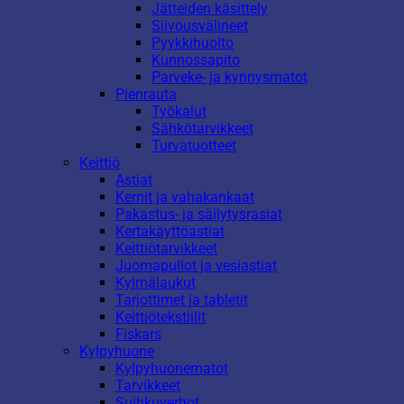
Jätteiden käsittely
Siivousvälineet
Pyykkihuolto
Kunnossapito
Parveke- ja kynnysmatot
Pienrauta
Työkalut
Sähkötarvikkeet
Turvatuotteet
Keittiö
Astiat
Kernit ja vahakankaat
Pakastus- ja säilytysrasiat
Kertakäyttöastiat
Keittiötarvikkeet
Juomapullot ja vesiastiat
Kylmälaukut
Tarjottimet ja tabletit
Keittiötekstiilit
Fiskars
Kylpyhuone
Kylpyhuonematot
Tarvikkeet
Suihkuverhot