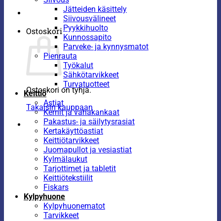
Jätteiden käsittely
Siivousvälineet
Pyykkihuolto
Ostoskori
Kunnossapito
Parveke- ja kynnysmatot
Pienrauta
Työkalut
Sähkötarvikkeet
Turvatuotteet
Ostoskori on tyhjä.
Keittiö
Astiat
Takaisin kauppaan
Kernit ja vahakankaat
Pakastus- ja säilytysrasiat
Kertakäyttöastiat
Keittiötarvikkeet
Juomapullot ja vesiastiat
Kylmälaukut
Tarjottimet ja tabletit
Keittiötekstiilit
Fiskars
Kylpyhuone
Kylpyhuonematot
Tarvikkeet