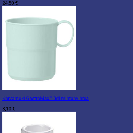
24,50
€
Korvamuki GastroMax™ 3dl mintunvihreä
3,10
€