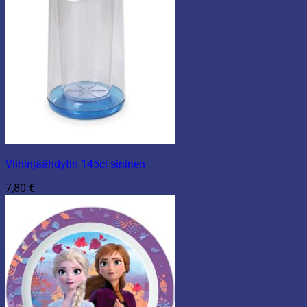
Viininjäähdytin 145cl sininen
7,80
€