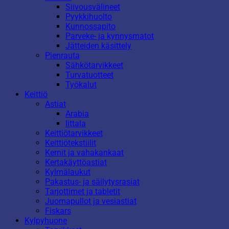
Siivousvälineet
Pyykkihuolto
Kunnossapito
Parveke- ja kynnysmatot
Jätteiden käsittely
Pienrauta
Sähkötarvikkeet
Turvatuotteet
Työkalut
Keittiö
Astiat
Arabia
Iittala
Keittiötarvikkeet
Keittiötekstiilit
Kernit ja vahakankaat
Kertakäyttöastiat
Kylmälaukut
Pakastus- ja säilytysrasiat
Tarjottimet ja tabletit
Juomapullot ja vesiastiat
Fiskars
Kylpyhuone