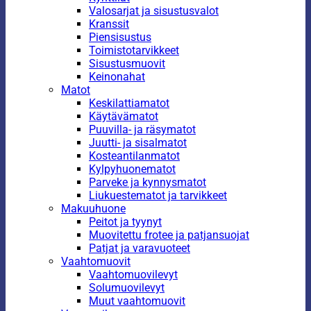
Valosarjat ja sisustusvalot
Kranssit
Piensisustus
Toimistotarvikkeet
Sisustusmuovit
Keinonahat
Matot
Keskilattiamatot
Käytävämatot
Puuvilla- ja räsymatot
Juutti- ja sisalmatot
Kosteantilanmatot
Kylpyhuonematot
Parveke ja kynnysmatot
Liukuestematot ja tarvikkeet
Makuuhuone
Peitot ja tyynyt
Muovitettu frotee ja patjansuojat
Patjat ja varavuoteet
Vaahtomuovit
Vaahtomuovilevyt
Solumuovilevyt
Muut vaahtomuovit