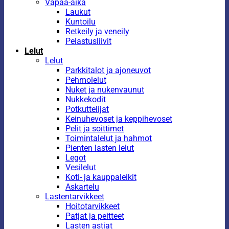
Vapaa-aika
Laukut
Kuntoilu
Retkeily ja veneily
Pelastusliivit
Lelut
Lelut
Parkkitalot ja ajoneuvot
Pehmolelut
Nuket ja nukenvaunut
Nukkekodit
Potkuttelijat
Keinuhevoset ja keppihevoset
Pelit ja soittimet
Toimintalelut ja hahmot
Pienten lasten lelut
Legot
Vesilelut
Koti- ja kauppaleikit
Askartelu
Lastentarvikkeet
Hoitotarvikkeet
Patjat ja peitteet
Lasten astiat