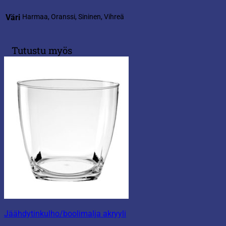
Väri
Harmaa, Oranssi, Sininen, Vihreä
Tutustu myös
Jäähdytinkulho/boolimalja akryyli