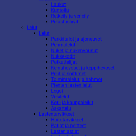
Laukut
Kuntoilu
Retkeily ja veneily
Pelastusliivit
Lelut
Lelut
Parkkitalot ja ajoneuvot
Pehmolelut
Nuket ja nukenvaunut
Nukkekodit
Potkuttelijat
Keinuhevoset ja keppihevoset
Pelit ja soittimet
Toimintalelut ja hahmot
Pienten lasten lelut
Legot
Vesilelut
Koti- ja kauppaleikit
Askartelu
Lastentarvikkeet
Hoitotarvikkeet
Patjat ja peitteet
Lasten astiat