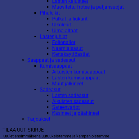
Lasten kalusteet
Muovitettu frotee ja patjansuojat
Pihaleikit
Pulkat ja liukurit
Ulkolelut
Uima-altaat
Lastenjuhlat
Foliopallot
Naamiaisasut
Kertakäyttöastiat
Saappaat ja sadeasut
Kumisaappaat
Aikuisten kumisaappaat
Lasten kumisaappaat
Muut jalkineet
Sadeasut
Lasten sadeasut
Aikuisten sadeasut
Sateenvarjot
Käsineet ja päähineet
Tarjoukset
TILAA UUTISKIRJE
Kuulet ensimmäisenä uutuuksistamme ja kampanjoistamme