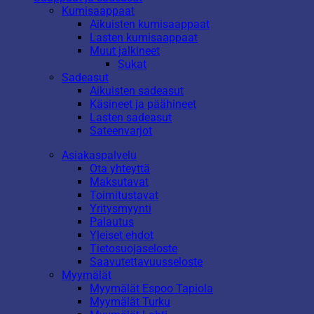
Kumisaappaat
Aikuisten kumisaappaat
Lasten kumisaappaat
Muut jalkineet
Sukat
Sadeasut
Aikuisten sadeasut
Käsineet ja päähineet
Lasten sadeasut
Sateenvarjot
Asiakaspalvelu
Ota yhteyttä
Maksutavat
Toimitustavat
Yritysmyynti
Palautus
Yleiset ehdot
Tietosuojaseloste
Saavutettavuusseloste
Myymälät
Myymälät Espoo Tapiola
Myymälät Turku