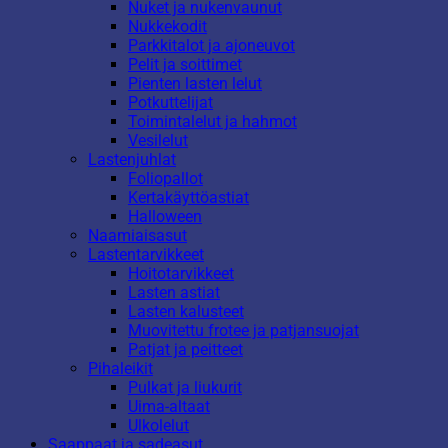
Nuket ja nukenvaunut
Nukkekodit
Parkkitalot ja ajoneuvot
Pelit ja soittimet
Pienten lasten lelut
Potkuttelijat
Toimintalelut ja hahmot
Vesilelut
Lastenjuhlat
Foliopallot
Kertakäyttöastiat
Halloween
Naamiaisasut
Lastentarvikkeet
Hoitotarvikkeet
Lasten astiat
Lasten kalusteet
Muovitettu frotee ja patjansuojat
Patjat ja peitteet
Pihaleikit
Pulkat ja liukurit
Uima-altaat
Ulkolelut
Saappaat ja sadeasut