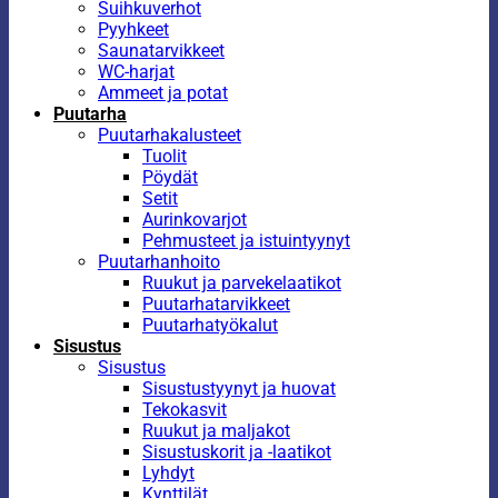
Suihkuverhot
Pyyhkeet
Saunatarvikkeet
WC-harjat
Ammeet ja potat
Puutarha
Puutarhakalusteet
Tuolit
Pöydät
Setit
Aurinkovarjot
Pehmusteet ja istuintyynyt
Puutarhanhoito
Ruukut ja parvekelaatikot
Puutarhatarvikkeet
Puutarhatyökalut
Sisustus
Sisustus
Sisustustyynyt ja huovat
Tekokasvit
Ruukut ja maljakot
Sisustuskorit ja -laatikot
Lyhdyt
Kynttilät