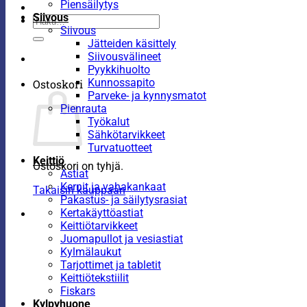
Piensäilytys
Siivous
Etsi:
Siivous
Jätteiden käsittely
Siivousvälineet
Pyykkihuolto
Kunnossapito
Ostoskori
Parveke- ja kynnysmatot
Pienrauta
Työkalut
Sähkötarvikkeet
Turvatuotteet
Keittiö
Ostoskori on tyhjä.
Astiat
Kernit ja vahakankaat
Takaisin kauppaan
Pakastus- ja säilytysrasiat
Kertakäyttöastiat
Keittiötarvikkeet
Juomapullot ja vesiastiat
Kylmälaukut
Tarjottimet ja tabletit
Keittiötekstiilit
Fiskars
Kylpyhuone