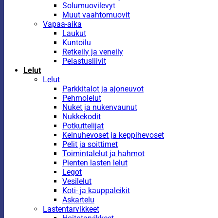
Solumuovilevyt
Muut vaahtomuovit
Vapaa-aika
Laukut
Kuntoilu
Retkeily ja veneily
Pelastusliivit
Lelut
Lelut
Parkkitalot ja ajoneuvot
Pehmolelut
Nuket ja nukenvaunut
Nukkekodit
Potkuttelijat
Keinuhevoset ja keppihevoset
Pelit ja soittimet
Toimintalelut ja hahmot
Pienten lasten lelut
Legot
Vesilelut
Koti- ja kauppaleikit
Askartelu
Lastentarvikkeet