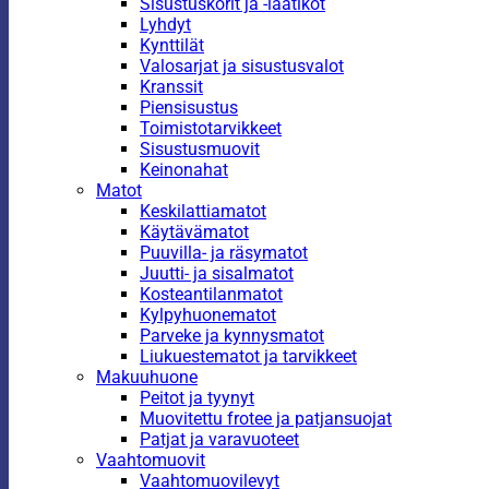
Sisustuskorit ja -laatikot
Lyhdyt
Kynttilät
Valosarjat ja sisustusvalot
Kranssit
Piensisustus
Toimistotarvikkeet
Sisustusmuovit
Keinonahat
Matot
Keskilattiamatot
Käytävämatot
Puuvilla- ja räsymatot
Juutti- ja sisalmatot
Kosteantilanmatot
Kylpyhuonematot
Parveke ja kynnysmatot
Liukuestematot ja tarvikkeet
Makuuhuone
Peitot ja tyynyt
Muovitettu frotee ja patjansuojat
Patjat ja varavuoteet
Vaahtomuovit
Vaahtomuovilevyt