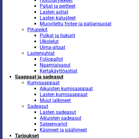
Hoitotarvikkeet
Patjat ja peitteet
Lasten astiat
Lasten kalusteet
Muovitettu frotee ja patjansuojat
Pihaleikit
Pulkat ja liukurit
Ulkolelut
Uima-altaat
Lastenjuhlat
Foliopallot
Naamiaisasut
Kertakäyttöastiat
Saappaat ja sadeasut
Kumisaappaat
Aikuisten kumisaappaat
Lasten kumisaappaat
Muut jalkineet
Sadeasut
Lasten sadeasut
Aikuisten sadeasut
Sateenvarjot
Käsineet ja päähineet
Tarjoukset