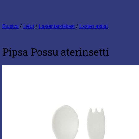
Etusivu
/
Lelut
/
Lastentarvikkeet
/
Lasten astiat
Pipsa Possu aterinsetti