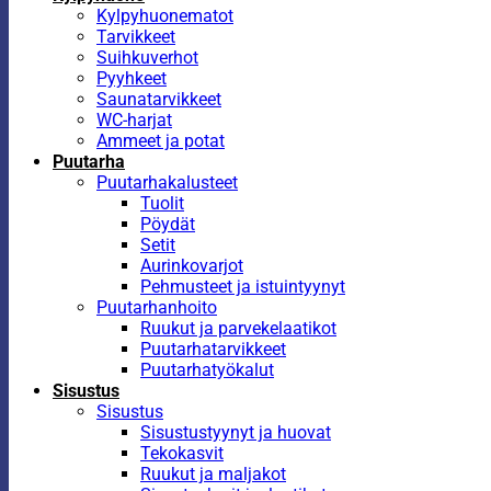
Kylpyhuonematot
Tarvikkeet
Suihkuverhot
Pyyhkeet
Saunatarvikkeet
WC-harjat
Ammeet ja potat
Puutarha
Puutarhakalusteet
Tuolit
Pöydät
Setit
Aurinkovarjot
Pehmusteet ja istuintyynyt
Puutarhanhoito
Ruukut ja parvekelaatikot
Puutarhatarvikkeet
Puutarhatyökalut
Sisustus
Sisustus
Sisustustyynyt ja huovat
Tekokasvit
Ruukut ja maljakot