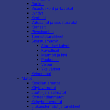
Ruukut
Sisustuskorit ja -laatikot
Lyhdyt
Kynttilät
Valosarjat ja sisustusvalot
Kranssit
Piensisustus
Toimistotarvikkeet
Sisustusmuovit
Staattiset kalvot
Kuviolliset
Marmori ja kivi
Puukuosit
Velour
Yksiväriset
Keinonahat
Matot
Keskilattiamatot
Käytävämatot
Juutti- ja sisalmatot
Kosteantilanmatot
Kylpyhuonematot
Liukuestematot ja tarvikkeet