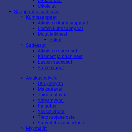
Uima-altaat
Ulkolelut
Saappaat ja sadeasut
Kumisaappaat
Aikuisten kumisaappaat
Lasten kumisaappaat
Muut jalkineet
Sukat
Sadeasut
Aikuisten sadeasut
Käsineet ja päähineet
Lasten sadeasut
Sateenvarjot
Asiakaspalvelu
Ota yhteyttä
Maksutavat
Toimitustavat
Yritysmyynti
Palautus
Yleiset ehdot
Tietosuojaseloste
Saavutettavuusseloste
Myymälät