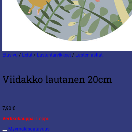
Etusivu
/
Lelut
/
Lastentarvikkeet
/
Lasten astiat
Viidakko lautanen 20cm
7,90
€
Verkkokauppa:
Loppu
Myymäläsaatavuus