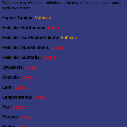
Tuotteiden myymäläsaldot vaihtelevat, eikä myymäläkohtaista saatavuutta
voida täysin taata.
Espoo: Tapiola:
Vähissä
Helsinki: Herttoniemi:
Loppu
Helsinki: Iso-Roobertinkatu:
Vähissä
Helsinki: Munkkiniemi:
Loppu
Helsinki: Suutarila:
Loppu
Jyväskyla:
Loppu
Kouvola:
Loppu
Lahti:
Loppu
Lappeenranta:
Loppu
Pori:
Loppu
Porvoo:
Loppu
Turku:
Loppu