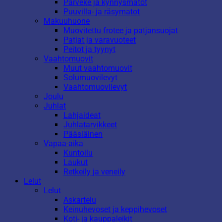
Parveke ja kynnysmatot
Puuvilla- ja räsymatot
Makuuhuone
Muovitettu frotee ja patjansuojat
Patjat ja varavuoteet
Peitot ja tyynyt
Vaahtomuovit
Muut vaahtomuovit
Solumuovilevyt
Vaahtomuovilevyt
Joulu
Juhlat
Lahjaideat
Juhlatarvikkeet
Pääsiäinen
Vapaa-aika
Kuntoilu
Laukut
Retkeily ja veneily
Lelut
Lelut
Askartelu
Keinuhevoset ja keppihevoset
Koti- ja kauppaleikit