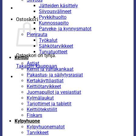
Jätteiden käsittely
Siivousvälineet
Pyykkihuolto
Ostoskori
Kunnossapito
Parveke- ja kynnysmatot
Pienrauta
Työkalut
Sähkötarvikkeet
Turvatuotteet
Ostoskori on tyhjä.
Keittiö
Astiat
Takaisin kauppaan
Kernit ja vahakankaat
Pakastus- ja säilytysrasiat
Kertakäyttöastiat
Keittiötarvikkeet
Juomapullot ja vesiastiat
Kylmälaukut
Tarjottimet ja tabletit
Keittiötekstiilit
Fiskars
Kylpyhuone
Kylpyhuonematot
Tarvikkeet