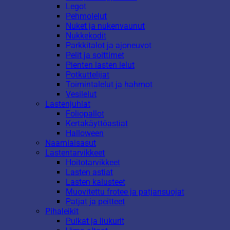
Legot
Pehmolelut
Nuket ja nukenvaunut
Nukkekodit
Parkkitalot ja ajoneuvot
Pelit ja soittimet
Pienten lasten lelut
Potkuttelijat
Toimintalelut ja hahmot
Vesilelut
Lastenjuhlat
Foliopallot
Kertakäyttöastiat
Halloween
Naamiaisasut
Lastentarvikkeet
Hoitotarvikkeet
Lasten astiat
Lasten kalusteet
Muovitettu frotee ja patjansuojat
Patjat ja peitteet
Pihaleikit
Pulkat ja liukurit