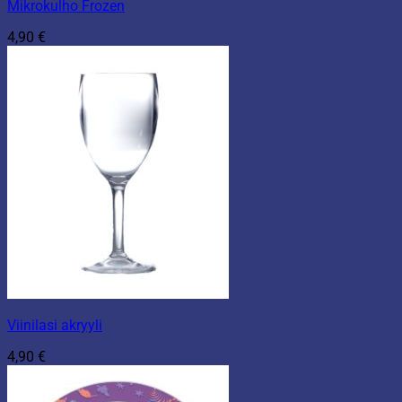
Mikrokulho Frozen
4,90
€
Viinilasi akryyli
4,90
€