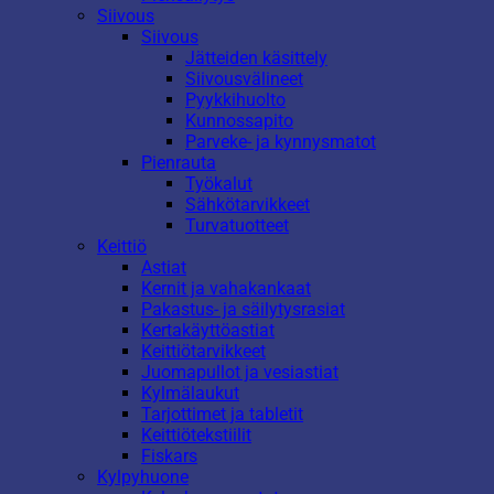
Siivous
Siivous
Jätteiden käsittely
Siivousvälineet
Pyykkihuolto
Kunnossapito
Parveke- ja kynnysmatot
Pienrauta
Työkalut
Sähkötarvikkeet
Turvatuotteet
Keittiö
Astiat
Kernit ja vahakankaat
Pakastus- ja säilytysrasiat
Kertakäyttöastiat
Keittiötarvikkeet
Juomapullot ja vesiastiat
Kylmälaukut
Tarjottimet ja tabletit
Keittiötekstiilit
Fiskars
Kylpyhuone