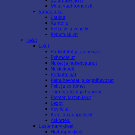
Solumuovilevyt
Muut vaahtomuovit
Vapaa-aika
Laukut
Kuntoilu
Retkeily ja veneily
Pelastusliivit
Lelut
Lelut
Parkkitalot ja ajoneuvot
Pehmolelut
Nuket ja nukenvaunut
Nukkekodit
Potkuttelijat
Keinuhevoset ja keppihevoset
Pelit ja soittimet
Toimintalelut ja hahmot
Pienten lasten lelut
Legot
Vesilelut
Koti- ja kauppaleikit
Askartelu
Lastentarvikkeet
Hoitotarvikkeet