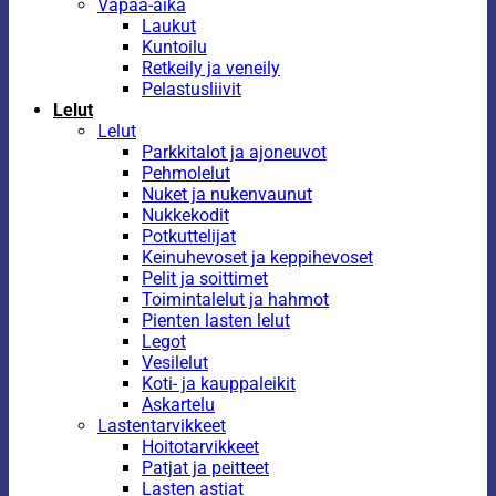
Vapaa-aika
Laukut
Kuntoilu
Retkeily ja veneily
Pelastusliivit
Lelut
Lelut
Parkkitalot ja ajoneuvot
Pehmolelut
Nuket ja nukenvaunut
Nukkekodit
Potkuttelijat
Keinuhevoset ja keppihevoset
Pelit ja soittimet
Toimintalelut ja hahmot
Pienten lasten lelut
Legot
Vesilelut
Koti- ja kauppaleikit
Askartelu
Lastentarvikkeet
Hoitotarvikkeet
Patjat ja peitteet
Lasten astiat