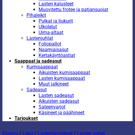
Lasten kalusteet
Muovitettu frotee ja patjansuojat
Pihaleikit
Pulkat ja liukurit
Ulkolelut
Uima-altaat
Lastenjuhlat
Foliopallot
Naamiaisasut
Kertakäyttöastiat
Saappaat ja sadeasut
Kumisaappaat
Aikuisten kumisaappaat
Lasten kumisaappaat
Muut jalkineet
Sadeasut
Lasten sadeasut
Aikuisten sadeasut
Sateenvarjot
Käsineet ja päähineet
Tarjoukset
Etusivu
/
Lelut
/
Lastentarvikkeet
/
Lasten astiat