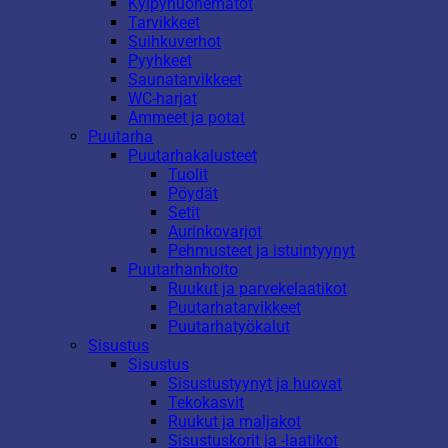
Kylpyhuonematot
Tarvikkeet
Suihkuverhot
Pyyhkeet
Saunatarvikkeet
WC-harjat
Ammeet ja potat
Puutarha
Puutarhakalusteet
Tuolit
Pöydät
Setit
Aurinkovarjot
Pehmusteet ja istuintyynyt
Puutarhanhoito
Ruukut ja parvekelaatikot
Puutarhatarvikkeet
Puutarhatyökalut
Sisustus
Sisustus
Sisustustyynyt ja huovat
Tekokasvit
Ruukut ja maljakot
Sisustuskorit ja -laatikot