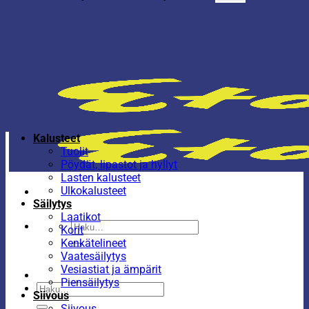
Kalusteet
Tuolit
Pöydät, lipastot ja hyllyt
Lasten kalusteet
Ulkokalusteet
Säilytys
Laatikot
Etsi:
Korit
Kenkätelineet
Vaatesäilytys
Vesiastiat ja ämpärit
Piensäilytys
Etsi:
Siivous
Siivous