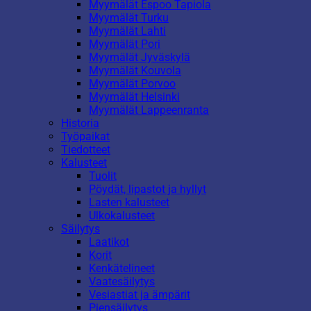
Myymälät Espoo Tapiola
Myymälät Turku
Myymälät Lahti
Myymälät Pori
Myymälät Jyväskylä
Myymälät Kouvola
Myymälät Porvoo
Myymälät Helsinki
Myymälät Lappeenranta
Historia
Työpaikat
Tiedotteet
Kalusteet
Tuolit
Pöydät, lipastot ja hyllyt
Lasten kalusteet
Ulkokalusteet
Säilytys
Laatikot
Korit
Kenkätelineet
Vaatesäilytys
Vesiastiat ja ämpärit
Piensäilytys