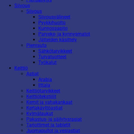
Siivous
Siivous
Siivousvälineet
Pyykkihuolto
Kunnossapito
Parveke- ja kynnysmatot
Jätteiden käsittely
Pienrauta
Sähkötarvikkeet
Turvatuotteet
Työkalut
Keittiö
Astiat
Arabia
Iittala
Keittiötarvikkeet
Keittiötekstiilit
Kernit ja vahakankaat
Kertakäyttöastiat
Kylmälaukut
Pakastus- ja säilytysrasiat
Tarjottimet ja tabletit
Juomapullot ja vesiastiat