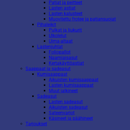
Patjat ja peitteet
Lasten astiat
Lasten kalusteet
Muovitettu frotee ja patjansuojat
Pihaleikit
Pulkat ja liukurit
Ulkolelut
Uima-altaat
Lastenjuhlat
Foliopallot
Naamiaisasut
Kertakäyttöastiat
Saappaat ja sadeasut
Kumisaappaat
Aikuisten kumisaappaat
Lasten kumisaappaat
Muut jalkineet
Sadeasut
Lasten sadeasut
Aikuisten sadeasut
Sateenvarjot
Käsineet ja päähineet
Tarjoukset