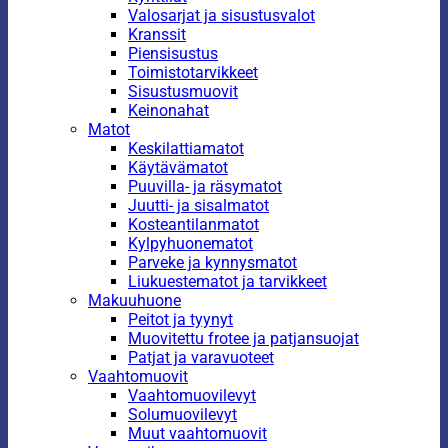
Valosarjat ja sisustusvalot
Kranssit
Piensisustus
Toimistotarvikkeet
Sisustusmuovit
Keinonahat
Matot
Keskilattiamatot
Käytävämatot
Puuvilla- ja räsymatot
Juutti- ja sisalmatot
Kosteantilanmatot
Kylpyhuonematot
Parveke ja kynnysmatot
Liukuestematot ja tarvikkeet
Makuuhuone
Peitot ja tyynyt
Muovitettu frotee ja patjansuojat
Patjat ja varavuoteet
Vaahtomuovit
Vaahtomuovilevyt
Solumuovilevyt
Muut vaahtomuovit