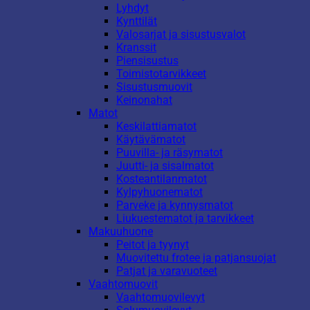
Lyhdyt
Kynttilät
Valosarjat ja sisustusvalot
Kranssit
Piensisustus
Toimistotarvikkeet
Sisustusmuovit
Keinonahat
Matot
Keskilattiamatot
Käytävämatot
Puuvilla- ja räsymatot
Juutti- ja sisalmatot
Kosteantilanmatot
Kylpyhuonematot
Parveke ja kynnysmatot
Liukuestematot ja tarvikkeet
Makuuhuone
Peitot ja tyynyt
Muovitettu frotee ja patjansuojat
Patjat ja varavuoteet
Vaahtomuovit
Vaahtomuovilevyt