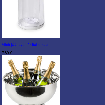
Viininjäähdytin 145cl kirkas
7,80
€