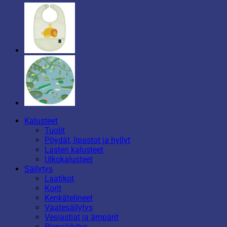
Kalusteet
Tuolit
Pöydät, lipastot ja hyllyt
Lasten kalusteet
Ulkokalusteet
Säilytys
Laatikot
Korit
Kenkätelineet
Vaatesäilytys
Vesiastiat ja ämpärit
Piensäilytys