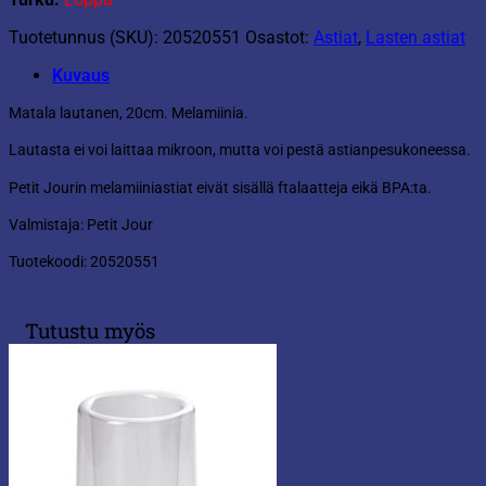
Tuotetunnus (SKU):
20520551
Osastot:
Astiat
,
Lasten astiat
Kuvaus
Matala lautanen, 20cm. Melamiinia.
Lautasta ei voi laittaa mikroon, mutta voi pestä astianpesukoneessa.
Petit Jourin melamiiniastiat eivät sisällä ftalaatteja eikä BPA:ta.
Valmistaja: Petit Jour
Tuotekoodi: 20520551
Tutustu myös