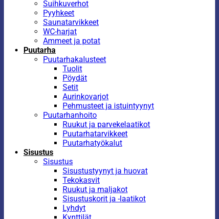
Suihkuverhot
Pyyhkeet
Saunatarvikkeet
WC-harjat
Ammeet ja potat
Puutarha
Puutarhakalusteet
Tuolit
Pöydät
Setit
Aurinkovarjot
Pehmusteet ja istuintyynyt
Puutarhanhoito
Ruukut ja parvekelaatikot
Puutarhatarvikkeet
Puutarhatyökalut
Sisustus
Sisustus
Sisustustyynyt ja huovat
Tekokasvit
Ruukut ja maljakot
Sisustuskorit ja -laatikot
Lyhdyt
Kynttilät