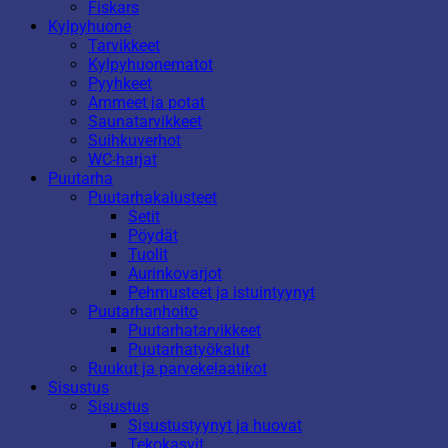
Fiskars
Kylpyhuone
Tarvikkeet
Kylpyhuonematot
Pyyhkeet
Ammeet ja potat
Saunatarvikkeet
Suihkuverhot
WC-harjat
Puutarha
Puutarhakalusteet
Setit
Pöydät
Tuolit
Aurinkovarjot
Pehmusteet ja istuintyynyt
Puutarhanhoito
Puutarhatarvikkeet
Puutarhatyökalut
Ruukut ja parvekelaatikot
Sisustus
Sisustus
Sisustustyynyt ja huovat
Tekokasvit