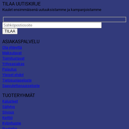
TILAA UUTISKIRJE
Kuulet ensimmäisenä uutuuksistamme ja kampanjoistamme
ASIAKASPALVELU
Ota yhteyttä
Maksutavat
Toimitustavat
Yritysasiakas
Palautus
Yleiset ehdot
Tietosuojaseloste
Saavutettavuusseloste
TUOTERYHMÄT
Kalusteet
Säilytys
Siivous
Keittiö
Kylpyhuone
Puutarha