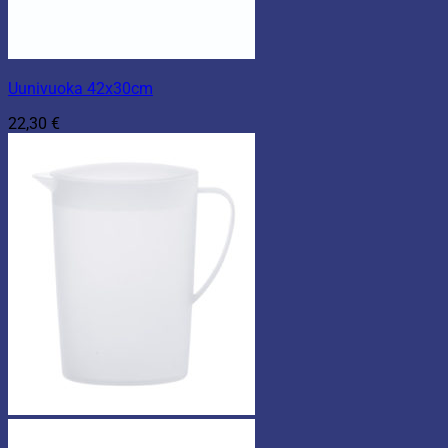
Uunivuoka 42x30cm
22,30
€