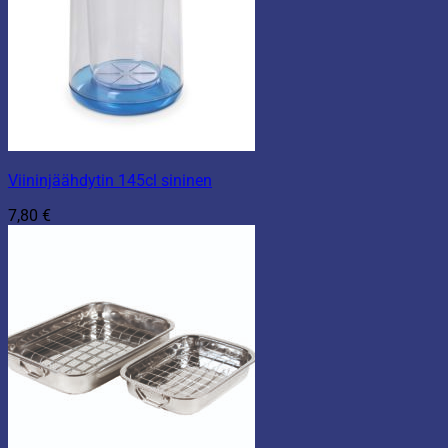
Viininjäähdytin 145cl sininen
7,80
€