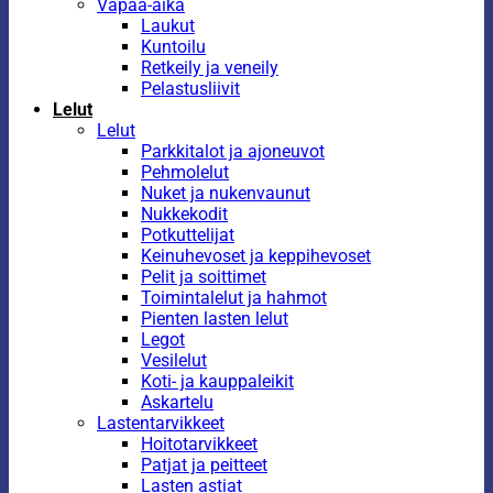
Vapaa-aika
Laukut
Kuntoilu
Retkeily ja veneily
Pelastusliivit
Lelut
Lelut
Parkkitalot ja ajoneuvot
Pehmolelut
Nuket ja nukenvaunut
Nukkekodit
Potkuttelijat
Keinuhevoset ja keppihevoset
Pelit ja soittimet
Toimintalelut ja hahmot
Pienten lasten lelut
Legot
Vesilelut
Koti- ja kauppaleikit
Askartelu
Lastentarvikkeet
Hoitotarvikkeet
Patjat ja peitteet
Lasten astiat