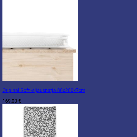
Original Soft -sijauspatja 80x200x7cm
169,00
€