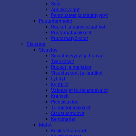
Setit
Aurinkovarjot
Pehmusteet ja istuintyynyt
Puutarhanhoito
Ruukut ja parvekelaatikot
Puutarhatarvikkeet
Puutarhatyökalut
Sisustus
Sisustus
Sisustustyynyt ja huovat
Tekokasvit
Ruukut ja maljakot
Sisustuskorit ja -laatikot
Lyhdyt
Kynttilät
Valosarjat ja sisustusvalot
Kranssit
Piensisustus
Toimistotarvikkeet
Sisustusmuovit
Keinonahat
Matot
Keskilattiamatot