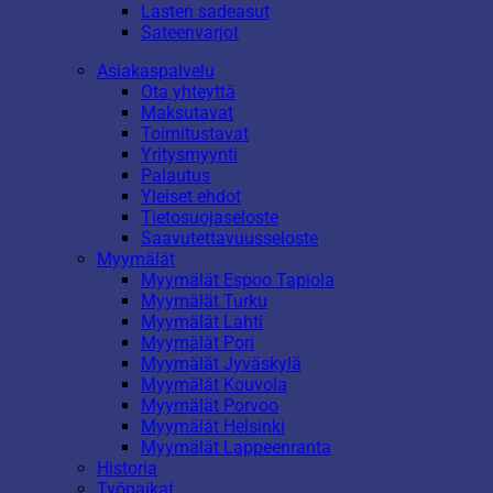
Lasten sadeasut
Sateenvarjot
Asiakaspalvelu
Ota yhteyttä
Maksutavat
Toimitustavat
Yritysmyynti
Palautus
Yleiset ehdot
Tietosuojaseloste
Saavutettavuusseloste
Myymälät
Myymälät Espoo Tapiola
Myymälät Turku
Myymälät Lahti
Myymälät Pori
Myymälät Jyväskylä
Myymälät Kouvola
Myymälät Porvoo
Myymälät Helsinki
Myymälät Lappeenranta
Historia
Työpaikat