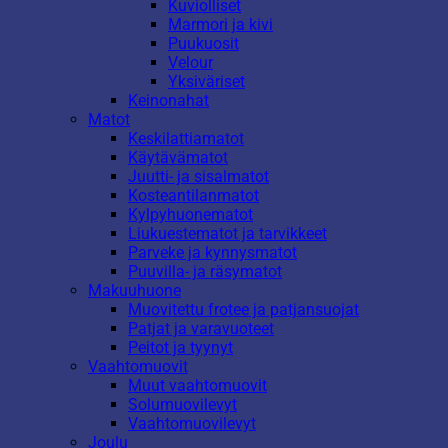
Kuviolliset
Marmori ja kivi
Puukuosit
Velour
Yksiväriset
Keinonahat
Matot
Keskilattiamatot
Käytävämatot
Juutti- ja sisalmatot
Kosteantilanmatot
Kylpyhuonematot
Liukuestematot ja tarvikkeet
Parveke ja kynnysmatot
Puuvilla- ja räsymatot
Makuuhuone
Muovitettu frotee ja patjansuojat
Patjat ja varavuoteet
Peitot ja tyynyt
Vaahtomuovit
Muut vaahtomuovit
Solumuovilevyt
Vaahtomuovilevyt
Joulu