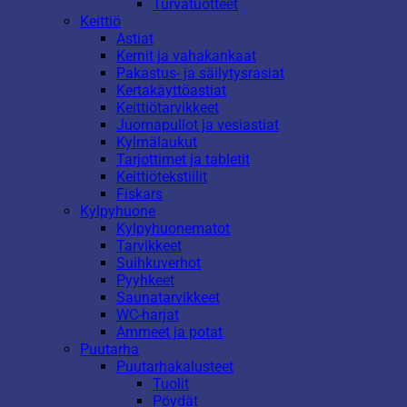
Turvatuotteet
Keittiö
Astiat
Kernit ja vahakankaat
Pakastus- ja säilytysrasiat
Kertakäyttöastiat
Keittiötarvikkeet
Juomapullot ja vesiastiat
Kylmälaukut
Tarjottimet ja tabletit
Keittiötekstiilit
Fiskars
Kylpyhuone
Kylpyhuonematot
Tarvikkeet
Suihkuverhot
Pyyhkeet
Saunatarvikkeet
WC-harjat
Ammeet ja potat
Puutarha
Puutarhakalusteet
Tuolit
Pöydät