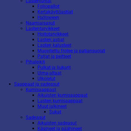
Lastenjuhlat
Foliopallot
Kertakäyttöastiat
Halloween
Naamiaisasut
Lastentarvikkeet
Hoitotarvikkeet
Lasten astiat
Lasten kalusteet
Muovitettu frotee ja patjansuojat
Patjat ja peitteet
Pihaleikit
Pulkat ja liukurit
Uima-altaat
Ulkolelut
Saappaat ja sadeasut
Kumisaappaat
Aikuisten kumisaappaat
Lasten kumisaappaat
Muut jalkineet
Sukat
Sadeasut
Aikuisten sadeasut
Käsineet ja päähineet