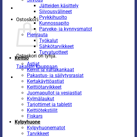
Jätteiden käsittely
Siivousvälineet
Pyykkihuolto
Ostoskori
Kunnossapito
Parveke- ja kynnysmatot
Pienrauta
Työkalut
Sähkötarvikkeet
Turvatuotteet
Ostoskori on tyhjä.
Keittiö
Astiat
Takaisin kauppaan
Kernit ja vahakankaat
Pakastus- ja säilytysrasiat
Kertakäyttöastiat
Keittiötarvikkeet
Juomapullot ja vesiastiat
Kylmälaukut
Tarjottimet ja tabletit
Keittiötekstiilit
Fiskars
Kylpyhuone
Kylpyhuonematot
Tarvikkeet