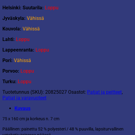
Helsinki: Suutarila:
Loppu
Jyväskyla:
Vähissä
Kouvola:
Vähissä
Lahti:
Loppu
Lappeenranta:
Loppu
Pori:
Vähissä
Porvoo:
Loppu
Turku:
Loppu
Tuotetunnus (SKU):
20825027
Osastot:
Patjat ja peitteet
,
Patjat ja varavuoteet
Kuvaus
75 x 160 cm ja korkeus n. 7 cm
Päällinen: painettu 52 % polyesteri / 48 % puuvilla, lapsiturvallinen