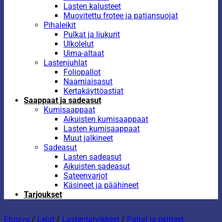
Lasten kalusteet
Muovitettu frotee ja patjansuojat
Pihaleikit
Pulkat ja liukurit
Ulkolelut
Uima-altaat
Lastenjuhlat
Foliopallot
Naamiaisasut
Kertakäyttöastiat
Saappaat ja sadeasut
Kumisaappaat
Aikuisten kumisaappaat
Lasten kumisaappaat
Muut jalkineet
Sadeasut
Lasten sadeasut
Aikuisten sadeasut
Sateenvarjot
Käsineet ja päähineet
Tarjoukset
Etusivu
/
Lelut
/
Lastentarvikkeet
/
Patjat ja peitteet