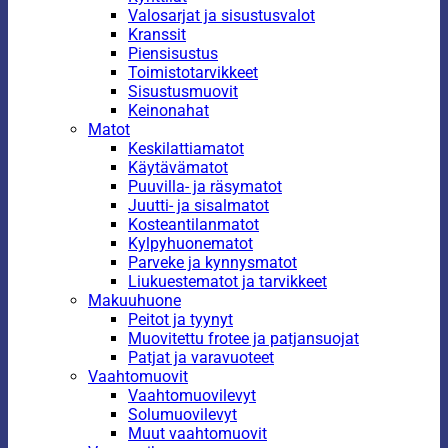
Valosarjat ja sisustusvalot
Kranssit
Piensisustus
Toimistotarvikkeet
Sisustusmuovit
Keinonahat
Matot
Keskilattiamatot
Käytävämatot
Puuvilla- ja räsymatot
Juutti- ja sisalmatot
Kosteantilanmatot
Kylpyhuonematot
Parveke ja kynnysmatot
Liukuestematot ja tarvikkeet
Makuuhuone
Peitot ja tyynyt
Muovitettu frotee ja patjansuojat
Patjat ja varavuoteet
Vaahtomuovit
Vaahtomuovilevyt
Solumuovilevyt
Muut vaahtomuovit