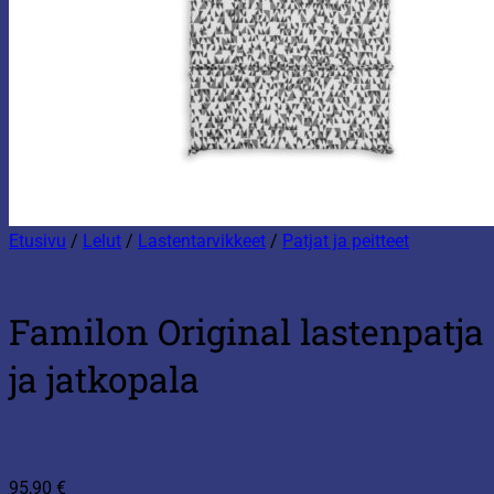
Etusivu
/
Lelut
/
Lastentarvikkeet
/
Patjat ja peitteet
Familon Original lastenpatja
ja jatkopala
95,90
€