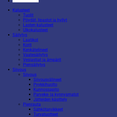
Kalusteet
Tuolit
Pöydät, lipastot ja hyllyt
Lasten kalusteet
Ulkokalusteet
Säilytys
Laatikot
Korit
Kenkätelineet
Vaatesäilytys
Vesiastiat ja ämpärit
Piensäilytys
Siivous
Siivous
Siivousvälineet
Pyykkihuolto
Kunnossapito
Parveke- ja kynnysmatot
Jätteiden käsittely
Pienrauta
Sähkötarvikkeet
Turvatuotteet