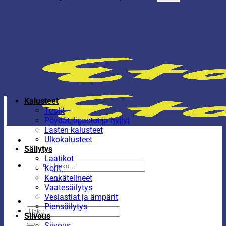
Kalusteet
Tuolit
Pöydät, lipastot ja hyllyt
Lasten kalusteet
Ulkokalusteet
Säilytys
Laatikot
Etsi:
Korit
Kenkätelineet
Vaatesäilytys
Vesiastiat ja ämpärit
Piensäilytys
Etsi:
Siivous
Siivous