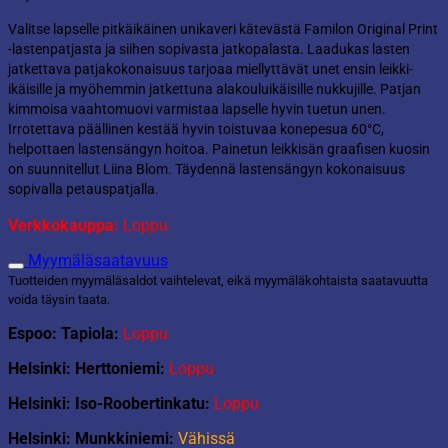
Valitse lapselle pitkäikäinen unikaveri kätevästä Familon Original Print
-lastenpatjasta ja siihen sopivasta jatkopalasta. Laadukas lasten
jatkettava patjakokonaisuus tarjoaa miellyttävät unet ensin leikki-
ikäisille ja myöhemmin jatkettuna alakouluikäisille nukkujille. Patjan
kimmoisa vaahtomuovi varmistaa lapselle hyvin tuetun unen.
Irrotettava päällinen kestää hyvin toistuvaa konepesua 60°C,
helpottaen lastensängyn hoitoa. Painetun leikkisän graafisen kuosin
on suunnitellut Liina Blom. Täydennä lastensängyn kokonaisuus
sopivalla petauspatjalla.
Verkkokauppa:
Loppu
Myymäläsaatavuus
Tuotteiden myymäläsaldot vaihtelevat, eikä myymäläkohtaista saatavuutta
voida täysin taata.
Espoo: Tapiola:
Loppu
Helsinki: Herttoniemi:
Loppu
Helsinki: Iso-Roobertinkatu:
Loppu
Helsinki: Munkkiniemi:
Vähissä