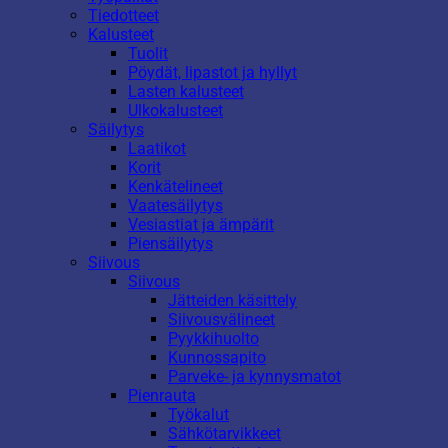
Tiedotteet
Kalusteet
Tuolit
Pöydät, lipastot ja hyllyt
Lasten kalusteet
Ulkokalusteet
Säilytys
Laatikot
Korit
Kenkätelineet
Vaatesäilytys
Vesiastiat ja ämpärit
Piensäilytys
Siivous
Siivous
Jätteiden käsittely
Siivousvälineet
Pyykkihuolto
Kunnossapito
Parveke- ja kynnysmatot
Pienrauta
Työkalut
Sähkötarvikkeet