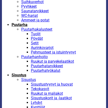
Suihkuverhot
Pyyhkeet
Saunatarvikkeet
WC-harjat
Ammeet ja potat
Puutarha
Puutarhakalusteet
Tuolit
Pöydät
Setit
Aurinkovarjot
Pehmusteet ja istuintyynyt
Puutarhanhoito
Ruukut ja parvekelaatikot
Puutarhatarvikkeet
Puutarhatyökalut
Sisustus
Sisustus
Sisustustyynyt ja huovat
Tekokasvit
Ruukut ja maljakot
Sisustuskorit ja -laatikot
Lyhdyt
Kynttilät