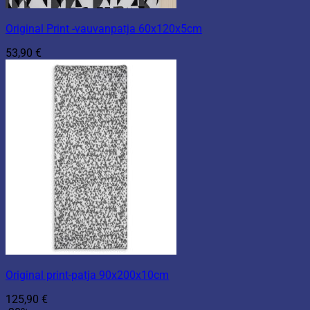
Original Print -vauvanpatja 60x120x5cm
53,90
€
Original print-patja 90x200x10cm
125,90
€