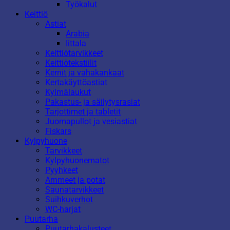
Työkalut
Keittiö
Astiat
Arabia
Iittala
Keittiötarvikkeet
Keittiötekstiilit
Kernit ja vahakankaat
Kertakäyttöastiat
Kylmälaukut
Pakastus- ja säilytysrasiat
Tarjottimet ja tabletit
Juomapullot ja vesiastiat
Fiskars
Kylpyhuone
Tarvikkeet
Kylpyhuonematot
Pyyhkeet
Ammeet ja potat
Saunatarvikkeet
Suihkuverhot
WC-harjat
Puutarha
Puutarhakalusteet