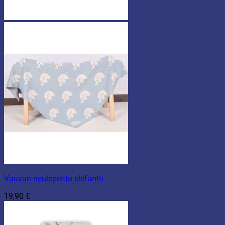
Vauvan neulepeitto elefantti
19,90
€