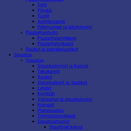
Setit
Pöydät
Tuolit
Aurinkovarjot
Pehmusteet ja istuintyynyt
Puutarhanhoito
Puutarhatarvikkeet
Puutarhatyökalut
Ruukut ja parvekelaatikot
Sisustus
Sisustus
Sisustustyynyt ja huovat
Tekokasvit
Ruukut
Sisustuskorit ja -laatikot
Lyhdyt
Kynttilät
Valosarjat ja sisustusvalot
Kranssit
Piensisustus
Toimistotarvikkeet
Sisustusmuovit
Staattiset kalvot