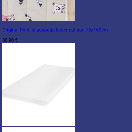
Original Print -sijauspatja lastenpatjaan 75x160cm
38,90
€