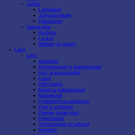
Juhlat
Lahjaideat
Juhlatarvikkeet
Pääsiäinen
Vapaa-aika
Kuntoilu
Laukut
Retkeily ja veneily
Lelut
Lelut
Askartelu
Keinuhevoset ja keppihevoset
Koti- ja kauppaleikit
Legot
Pehmolelut
Nuket ja nukenvaunut
Nukkekodit
Parkkitalot ja ajoneuvot
Pelit ja soittimet
Pienten lasten lelut
Potkuttelijat
Toimintalelut ja hahmot
Vesilelut