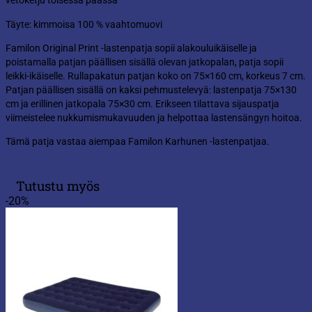
vetoketju toisessa päässä
Täyte: kimmoisa 100 % vaahtomuovi
Familon Original Print -lastenpatja sopii alakouluikäiselle ja
poistamalla patjan päällisen sisällä olevan jatkopalan, patja sopii
leikki-ikäiselle. Rullapakatun patjan koko on 75×160 cm, korkeus 7 cm.
Patjan päällisen sisällä on kaksi pehmustelevyä: lastenpatja 75×130
cm ja erillinen jatkopala 75×30 cm. Erikseen tilattava sijauspatja
viimeistelee nukkumismukavuuden ja helpottaa lastensängyn hoitoa.
Tämä patja vastaa aiempaa Familon Karhunen -lastenpatjaa.
Tutustu myös
-20%