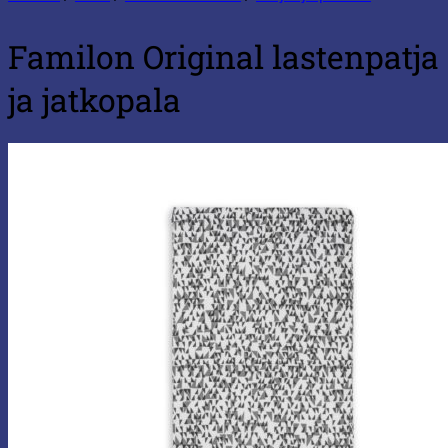
Familon Original lastenpatja
ja jatkopala